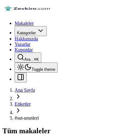
Makaleler
Kategoriler
Hakkımızda
Yazarlar
Kuponlar
Ara...
⌘
K
Toggle theme
Ana Sayfa
Etiketler
#
sut-urunleri
Tüm makaleler