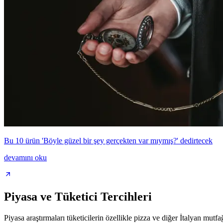
Bu 10 ürün 'Böyle güzel bir şey gerçekten var mıymış?' dedirtecek
devamını oku
Piyasa ve Tüketici Tercihleri
Piyasa araştırmaları tüketicilerin özellikle pizza ve diğer İtalyan mut