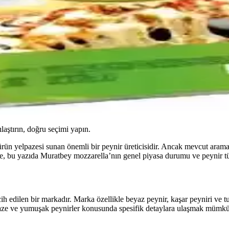
ılaştırın, doğru seçimi yapın.
rün yelpazesi sunan önemli bir peynir üreticisidir. Ancak mevcut arama
e, bu yazıda Muratbey mozzarella’nın genel piyasa durumu ve peynir tür
h edilen bir markadır. Marka özellikle beyaz peynir, kaşar peyniri ve tul
i taze ve yumuşak peynirler konusunda spesifik detaylara ulaşmak mümkü