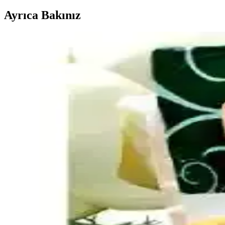
Ayrıca Bakınız
Ev Yapımı Mac and Cheese'in Market Ürünleri Gibi 
Ev yapımı mac and cheese tariflerinde market ürünlerindeki karakteristi
Evde Ucuz ve Doyurucu Tuzlu Atıştırmalık Seçenekle
Evde kolay hazırlanabilen, ekonomik ve doyurucu tuzlu atıştırmalıklar iş
Hash Brown Casserole Tarifinde Lezzeti Artıran Malz
Hash brown casserole, donmuş patates, kremalı tavuk çorbası ve cheddar p
Pizza Yapımında Taze Mozzarella Kullanımında Su S
Pizza yapımında taze mozzarella yüksek su içeriği nedeniyle hamurun ıs
Brüksel Lahanası Tariflerinde Pişirme Teknikleri ve
Brüksel lahanasının fırınlama, kızartma, soteleme gibi pişirme teknikleri