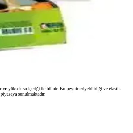
 ve zengin iç malzemelerle evde hızlıca hazırlanabilir.
ir.
erini ve talep artışını özetliyor.
 yüksek su içeriği ile bilinir. Bu peynir eriyebilirliği ve elastik
n piyasaya sunulmaktadır.