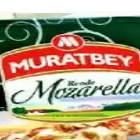
Tat Vermemesinin Nedenleri ve Çözümleri
k tadın yakalanamamasının nedenleri; peynir karışımı, asidik bileşenler, 
ri ve Hazırlama Yöntemleri
 çıkışı açlığını hızlıca giderir. Dondurulmuş ürünler, kuruyemişler, sebz
eme ve Püf Noktaları
eyniriyle hazırlanır. Soğan, pastırma, baharatlar ve çıtır üst malzeme ile
orununu Önleme Yöntemleri ve Pişirme Teknikleri
lanmasına yol açabilir. Doğru peynir seçimi, ön hazırlık ve pişirme tekn
 Lezzet Kombinasyonları Rehberi
 ve pastırma, peynir, tatlandırıcılar gibi malzemelerle zenginleştirilmesiy