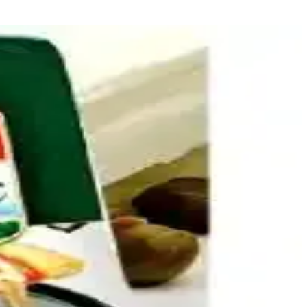
tuz ve baharat dengesi ile pişirme teknikleri detaylandırılıyor.
eler ve peynir gibi seçenekler sağlıklı alternatifler sunar.
 lezzeti artırılır, patateslerin kurutulması dokuyu iyileştirir.
ikleriyle bu sorun azaltılabilir.
le ortaya çıkan çeşitli tarifler ve ipuçları sunuluyor.