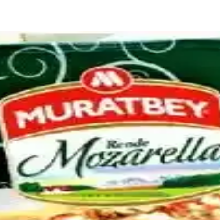
Tat Vermemesinin Nedenleri ve Çözümleri
k tadın yakalanamamasının nedenleri; peynir karışımı, asidik bileşenler, 
ri ve Hazırlama Yöntemleri
 çıkışı açlığını hızlıca giderir. Dondurulmuş ürünler, kuruyemişler, sebz
eme ve Püf Noktaları
eyniriyle hazırlanır. Soğan, pastırma, baharatlar ve çıtır üst malzeme ile
orununu Önleme Yöntemleri ve Pişirme Teknikleri
lanmasına yol açabilir. Doğru peynir seçimi, ön hazırlık ve pişirme tekn
 Lezzet Kombinasyonları Rehberi
 ve pastırma, peynir, tatlandırıcılar gibi malzemelerle zenginleştirilmesiy