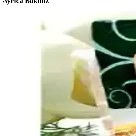
Ayrıca Bakınız
Ev Yapımı Mac and Cheese'in Market Ürünleri Gibi 
Ev yapımı mac and cheese tariflerinde market ürünlerindeki karakteristi
Evde Ucuz ve Doyurucu Tuzlu Atıştırmalık Seçenekle
Evde kolay hazırlanabilen, ekonomik ve doyurucu tuzlu atıştırmalıklar iş
Hash Brown Casserole Tarifinde Lezzeti Artıran Malz
Hash brown casserole, donmuş patates, kremalı tavuk çorbası ve cheddar p
Pizza Yapımında Taze Mozzarella Kullanımında Su S
Pizza yapımında taze mozzarella yüksek su içeriği nedeniyle hamurun ıs
Brüksel Lahanası Tariflerinde Pişirme Teknikleri ve
Brüksel lahanasının fırınlama, kızartma, soteleme gibi pişirme teknikleri