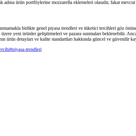
 adına ürün portföylerine mozzarella eklemeleri olasıdır, fakat mevcut
unmamakla birlikte genel piyasa trendleri ve tüketici tercihleri göz ön
amak üzere yeni ürünler geliştirmeleri ve pazara sunmaları beklenebilir.
ın ürün detayları ve kalite standartları hakkında güncel ve güvenilir ka
ercihi
#
piyasa-trendleri