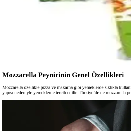
Ev Yapımı 1 Dolarlık Yumurta ve Peynirli Hot Pocket
Ev yapımı yumurta ve peynirli hot pocket, düşük maliyeti ve pratik hazı
Galactago Süt Ürünleri: Doğal ve Yüksek Kalite Stand
Galactago, doğal içeriklerle üretilen süt, yoğurt, peynir ve tereyağı il
Muratbey Mozzarella Peynirinin Piyasa Durumu ve Ür
Muratbey mozzarella peynirinin genel piyasa durumu, özellikleri ve tüke
Mozzarella Peynirinin Genel Özellikleri
Mozzarella özellikle pizza ve makarna gibi yemeklerde sıklıkla kullanıla
yapısı nedeniyle yemeklerde tercih edilir. Türkiye’de de mozzarella pey