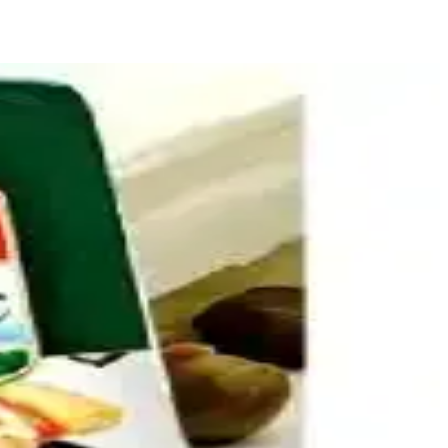
tuz ve baharat dengesi ile pişirme teknikleri detaylandırılıyor.
eler ve peynir gibi seçenekler sağlıklı alternatifler sunar.
 lezzeti artırılır, patateslerin kurutulması dokuyu iyileştirir.
ikleriyle bu sorun azaltılabilir.
le ortaya çıkan çeşitli tarifler ve ipuçları sunuluyor.