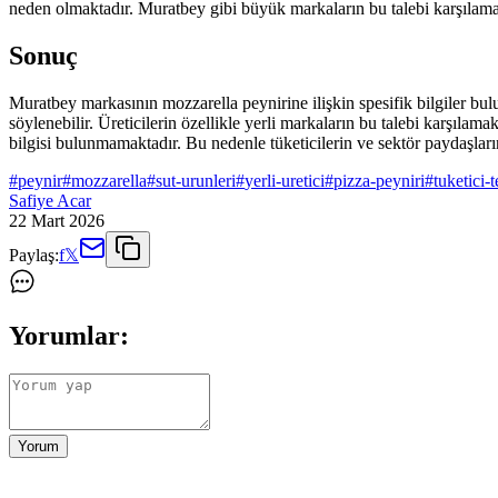
neden olmaktadır. Muratbey gibi büyük markaların bu talebi karşılamak
Sonuç
Muratbey markasının mozzarella peynirine ilişkin spesifik bilgiler bul
söylenebilir. Üreticilerin özellikle yerli markaların bu talebi karşıl
bilgisi bulunmamaktadır. Bu nedenle tüketicilerin ve sektör paydaşların
#
peynir
#
mozzarella
#
sut-urunleri
#
yerli-uretici
#
pizza-peyniri
#
tuketici-t
Safiye Acar
22 Mart 2026
Paylaş:
f
𝕏
Yorumlar:
Yorum