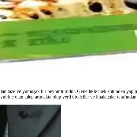
 Tarifi ve Hazırlama Yöntemleri
rlanışıyla sağlıklı ve besleyici bir alternatif sunar. Kolay hamur yapımı
artlarıyla Sağlıklı Beslenme Seçenekleri
e sağlıklı ve hijyenik ürünler sunar, günlük beslenmede güvenle tercih edil
ün Özellikleri Analizi
tici ilgisi hakkında kapsamlı analiz. Türkiye’deki peynir piyasasındaki y
n taze ve yumuşak bir peynir türüdür. Genellikle inek sütünden yapılır ve
nirine olan talep artmakta olup yerli üreticiler ve ithalatçılar tarafında