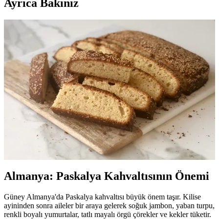
Ayrıca Bakınız
Paskalya Sofralarında Dünya Çapında Geleneksel
Yemekler ve Kültürel Lezzetler
Paskalya sofralarında kırmızı yumurtalar, kuzu eti ve bölgesel tatlılar
öne çıkar. Farklı ülkelerde bu gelenekler, dini ve kültürel
anlamlarıyla çeşitlilik gösterir.
Paskalya Keki Tarifleri ve Süsleme İpuçlarıyla
Bahar Kutlaması İçin Lezzetli Seçenekler
Paskalya keki, renkli süslemeleri ve lezzetiyle bahar kutlamalarının
vazgeçilmez tatlısıdır. Evde kolayca yapabileceğiniz tarifler ve
süsleme önerileriyle bayramınızı daha özel kılın.
Almanya: Paskalya Kahvaltısının Önemi
Güney Almanya'da Paskalya kahvaltısı büyük önem taşır. Kilise
ayininden sonra aileler bir araya gelerek soğuk jambon, yaban turpu,
renkli boyalı yumurtalar, tatlı mayalı örgü çörekler ve kekler tüketir.