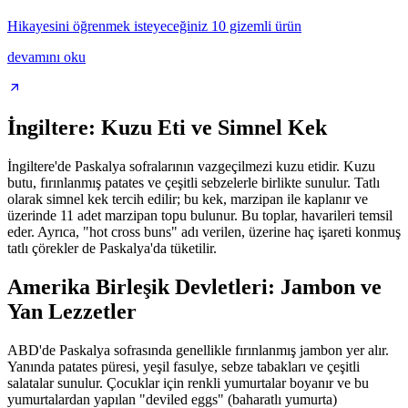
Hikayesini öğrenmek isteyeceğiniz 10 gizemli ürün
devamını oku
İngiltere: Kuzu Eti ve Simnel Kek
İngiltere'de Paskalya sofralarının vazgeçilmezi kuzu etidir. Kuzu
butu, fırınlanmış patates ve çeşitli sebzelerle birlikte sunulur. Tatlı
olarak simnel kek tercih edilir; bu kek, marzipan ile kaplanır ve
üzerinde 11 adet marzipan topu bulunur. Bu toplar, havarileri temsil
eder. Ayrıca, "hot cross buns" adı verilen, üzerine haç işareti konmuş
tatlı çörekler de Paskalya'da tüketilir.
Amerika Birleşik Devletleri: Jambon ve
Yan Lezzetler
ABD'de Paskalya sofrasında genellikle fırınlanmış jambon yer alır.
Yanında patates püresi, yeşil fasulye, sebze tabakları ve çeşitli
salatalar sunulur. Çocuklar için renkli yumurtalar boyanır ve bu
yumurtalardan yapılan "deviled eggs" (baharatlı yumurta)