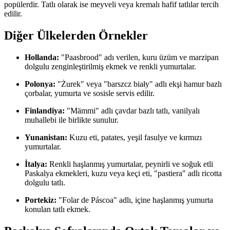
popülerdir. Tatlı olarak ise meyveli veya kremalı hafif tatlılar tercih
edilir.
Diğer Ülkelerden Örnekler
Hollanda:
"Paasbrood" adı verilen, kuru üzüm ve marzipan
dolgulu zenginleştirilmiş ekmek ve renkli yumurtalar.
Polonya:
"Żurek" veya "barszcz biały" adlı ekşi hamur bazlı
çorbalar, yumurta ve sosisle servis edilir.
Finlandiya:
"Mämmi" adlı çavdar bazlı tatlı, vanilyalı
muhallebi ile birlikte sunulur.
Yunanistan:
Kuzu eti, patates, yeşil fasulye ve kırmızı
yumurtalar.
İtalya:
Renkli haşlanmış yumurtalar, peynirli ve soğuk etli
Paskalya ekmekleri, kuzu veya keçi eti, "pastiera" adlı ricotta
dolgulu tatlı.
Portekiz:
"Folar de Páscoa" adlı, içine haşlanmış yumurta
konulan tatlı ekmek.