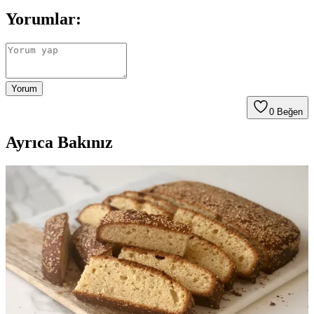
Yorumlar:
Yorum
0
Beğen
Ayrıca Bakınız
Paskalya Sofralarında Dünya Çapında Geleneksel
Yemekler ve Kültürel Lezzetler
Paskalya sofralarında kırmızı yumurtalar, kuzu eti ve bölgesel tatlılar
öne çıkar. Farklı ülkelerde bu gelenekler, dini ve kültürel
anlamlarıyla çeşitlilik gösterir.
Paskalya Keki Tarifleri ve Süsleme İpuçlarıyla
Bahar Kutlaması İçin Lezzetli Seçenekler