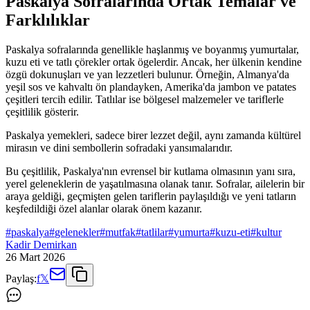
Paskalya Sofralarında Ortak Temalar ve
Farklılıklar
Paskalya sofralarında genellikle haşlanmış ve boyanmış yumurtalar,
kuzu eti ve tatlı çörekler ortak ögelerdir. Ancak, her ülkenin kendine
özgü dokunuşları ve yan lezzetleri bulunur. Örneğin, Almanya'da
yeşil sos ve kahvaltı ön plandayken, Amerika'da jambon ve patates
çeşitleri tercih edilir. Tatlılar ise bölgesel malzemeler ve tariflerle
çeşitlilik gösterir.
Paskalya yemekleri, sadece birer lezzet değil, aynı zamanda kültürel
mirasın ve dini sembollerin sofradaki yansımalarıdır.
Bu çeşitlilik, Paskalya'nın evrensel bir kutlama olmasının yanı sıra,
yerel geleneklerin de yaşatılmasına olanak tanır. Sofralar, ailelerin bir
araya geldiği, geçmişten gelen tariflerin paylaşıldığı ve yeni tatların
keşfedildiği özel alanlar olarak önem kazanır.
#
paskalya
#
gelenekler
#
mutfak
#
tatlilar
#
yumurta
#
kuzu-eti
#
kultur
Kadir Demirkan
26 Mart 2026
Paylaş:
f
𝕏