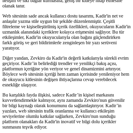
iletişim ve sıkı bağlar kurmasına, geniş bir kitleye hitap etmesine
olanak tanır.
Web sitesinin sade ancak kullanıcı dostu tasarımı, Kadir'in net ve
anlaşılır yazma stile uygun bir şekilde düzenlenmiştir. Çeşitli
filtreleme ve kişiselleştirilmiş içerik özellikleri, okuyucuların Kadir'in
uzmanlık alanındaki içeriklere kolayca erişmesini sağlıyor. Bu tür
etkileşimler, Kadir'in okuyucularıyla olan bağını güçlendirirken
farklı görüş ve geri bildirimlerle zenginleşen bir yazı serüveni
yaratıyor.
Diğer yandan, Zevkiro da Kadir'in değerli katkılarıyla sürekli evrim
geçiriyor. Kadir’in belirlediği trendler ve yenilikçi bakış açısı,
platformun içeriğine yön veriyor ve genel dinamizmini artırıyor.
Böylece web sitesinin içeriği hem zaman içerisinde yenileniyor hem
de okuyucu kitlesinin değişen ihtiyaçlarına cevap verebilecek
esnekliğe ulaşıyor.
Bu karşılıklı fayda ilişkisi, sadece Kadir’in kişisel markasını
kuvvetlendirmekle kalmıyor, aynı zamanda Zevkiro'nun güvenilir
bir bilgi kaynağı olarak konumunu da sağlamlaştırıyor. Kadir’in
yazıları, web sitesinin trafik oranlarına ve kullanıcı etkileşim
seviyelerine olumlu katkılar sağlarken, Zevkiro'nun sunduğu
platform olanakları da Kadir'in inovatif ve bilgi dolu içerikler
sunmasını teşvik ediyor.