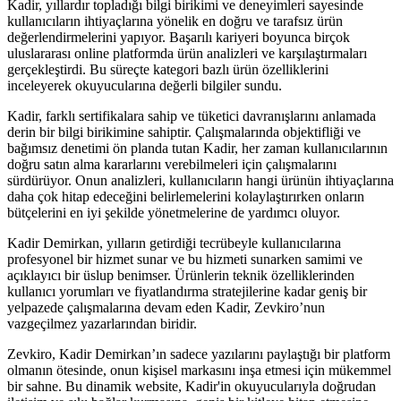
Kadir, yıllardır topladığı bilgi birikimi ve deneyimleri sayesinde
kullanıcıların ihtiyaçlarına yönelik en doğru ve tarafsız ürün
değerlendirmelerini yapıyor. Başarılı kariyeri boyunca birçok
uluslararası online platformda ürün analizleri ve karşılaştırmaları
gerçekleştirdi. Bu süreçte kategori bazlı ürün özelliklerini
inceleyerek okuyucularına değerli bilgiler sundu.
Kadir, farklı sertifikalara sahip ve tüketici davranışlarını anlamada
derin bir bilgi birikimine sahiptir. Çalışmalarında objektifliği ve
bağımsız denetimi ön planda tutan Kadir, her zaman kullanıcılarının
doğru satın alma kararlarını verebilmeleri için çalışmalarını
sürdürüyor. Onun analizleri, kullanıcıların hangi ürünün ihtiyaçlarına
daha çok hitap edeceğini belirlemelerini kolaylaştırırken onların
bütçelerini en iyi şekilde yönetmelerine de yardımcı oluyor.
Kadir Demirkan, yılların getirdiği tecrübeyle kullanıcılarına
profesyonel bir hizmet sunar ve bu hizmeti sunarken samimi ve
açıklayıcı bir üslup benimser. Ürünlerin teknik özelliklerinden
kullanıcı yorumları ve fiyatlandırma stratejilerine kadar geniş bir
yelpazede çalışmalarına devam eden Kadir, Zevkiro’nun
vazgeçilmez yazarlarından biridir.
Zevkiro, Kadir Demirkan’ın sadece yazılarını paylaştığı bir platform
olmanın ötesinde, onun kişisel markasını inşa etmesi için mükemmel
bir sahne. Bu dinamik website, Kadir'in okuyucularıyla doğrudan