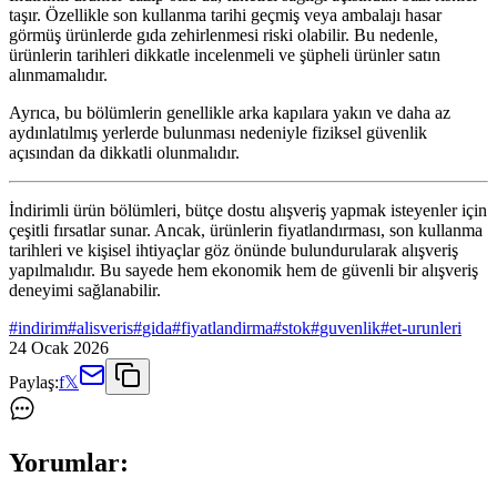
taşır. Özellikle son kullanma tarihi geçmiş veya ambalajı hasar
görmüş ürünlerde gıda zehirlenmesi riski olabilir. Bu nedenle,
ürünlerin tarihleri dikkatle incelenmeli ve şüpheli ürünler satın
alınmamalıdır.
Ayrıca, bu bölümlerin genellikle arka kapılara yakın ve daha az
aydınlatılmış yerlerde bulunması nedeniyle fiziksel güvenlik
açısından da dikkatli olunmalıdır.
İndirimli ürün bölümleri, bütçe dostu alışveriş yapmak isteyenler için
çeşitli fırsatlar sunar. Ancak, ürünlerin fiyatlandırması, son kullanma
tarihleri ve kişisel ihtiyaçlar göz önünde bulundurularak alışveriş
yapılmalıdır. Bu sayede hem ekonomik hem de güvenli bir alışveriş
deneyimi sağlanabilir.
#
indirim
#
alisveris
#
gida
#
fiyatlandirma
#
stok
#
guvenlik
#
et-urunleri
24 Ocak 2026
Paylaş:
f
𝕏
Yorumlar: