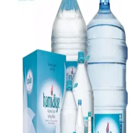
Alışverişte fiyat karşılaştırması ve indirim takibi önemlidir.
İndirimli Ürünlerle Ekonomik Yemek Planlama ve
Çeşitli Tarif Önerileri
Market indirimlerini takip ederek lahana ve patates gibi uygun fiyatlı
malzemelerle çeşitli kültürlere ait ekonomik ve besleyici yemekler
hazırlamak mümkündür. Yavaş pişirici ve farklı tariflerle menü
zenginleştirilir.
Ekonomik ve Ücretsiz Kişisel Bakım Ürünlerine
Ulaşmanın Yolları ve Kaynakları
Kişisel bakım ürünlerine uygun fiyatlı ve ücretsiz erişim yöntemleri
detaylıca ele alınmaktadır. Kuponlar, toplu alımlar, bağış grupları ve
destek kurumları gibi kaynaklar incelenmiştir.
Market Alışverişlerinde Tasarruf Sağlayan Etkili
Yöntemler ve Stratejiler
Market alışverişlerinde tasarruf etmek için planlama yapmak,
indirimleri takip etmek, uygun marketleri seçmek ve gıda israfını
önlemek gibi yöntemler bütçe dostu alışveriş sağlar.