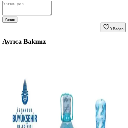
Yorum
0
Beğen
Ayrıca Bakınız
Kuzeydoğu Ohio'da Market Alışverişi ve Fiyat
Analizi: Bütçe Dostu Stratejiler
Kuzeydoğu Ohio'da market alışverişinde fiyat farklılıkları ve bütçe
dostu seçenekler inceleniyor. Market markaları, indirimler ve
alternatif mağazalar tüketicilerin tasarruf sağlamasında önemli rol
oynuyor.
Tractor Supply Ürün Fiyatları ve Alışveriş
Stratejileri: Tarım ve Evcil Hayvan Ürünleri Analizi
Tractor Supply, tarım ve çiftlik ürünlerinde uygun fiyatlar sunarken
evcil hayvan ve elektronik ürünlerde fiyat farklılıkları gösteriyor.