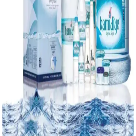
Market alışverişlerinde tasarruf etmek için planlama yapmak,
indirimleri takip etmek, uygun marketleri seçmek ve gıda israfını
önlemek gibi yöntemler bütçe dostu alışveriş sağlar.
A101 Marketleri ve Kampanya Fırsatlarıyla Günlük
ve Özel Gün Alışverişi
A101 marketleri, düzenli kampanyaları ve uygun fiyatlarıyla geniş
ürün yelpazesi sunar. Pasta mumları gibi küçük detaylar bile
ekonomik ve çeşitli seçeneklerle müşterilere ulaşır.
Hepsiburada Türkiye'nin En Büyük E-Ticaret
Platformu ve Güncel Fırsatları
Hepsiburada, geniş ürün yelpazesi ve avantajlı kampanyalarıyla
Türkiye'nin önde gelen e-ticaret platformudur. Hızlı lojistik ve
müşteri odaklı hizmetleriyle güvenli alışveriş fırsatları sunar.
Damacana Su Kampanyaları ve Tüketici Fırsatları
Hakkında Güncel Bilgiler
Damacana su kampanyaları indirimler, paket avantajları ve sadakat
programlarıyla ekonomik alışveriş imkanı sunar. Kampanya