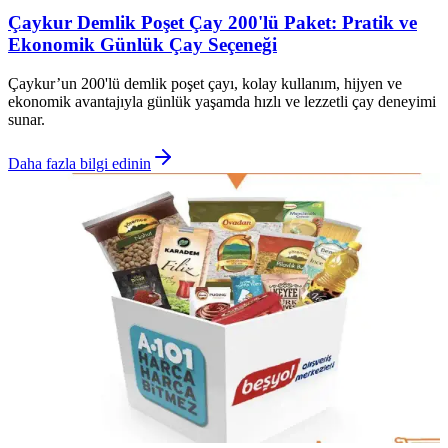
Çaykur Demlik Poşet Çay 200'lü Paket: Pratik ve
Ekonomik Günlük Çay Seçeneği
Çaykur’un 200'lü demlik poşet çayı, kolay kullanım, hijyen ve
ekonomik avantajıyla günlük yaşamda hızlı ve lezzetli çay deneyimi
sunar.
Daha fazla bilgi edinin