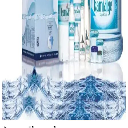
A101 Marketleri ve Kampanya Fırsatlarıyla Günlük
ve Özel Gün Alışverişi
A101 marketleri, düzenli kampanyaları ve uygun fiyatlarıyla geniş
ürün yelpazesi sunar. Pasta mumları gibi küçük detaylar bile
ekonomik ve çeşitli seçeneklerle müşterilere ulaşır.
Hepsiburada Türkiye'nin En Büyük E-Ticaret
Platformu ve Güncel Fırsatları
Hepsiburada, geniş ürün yelpazesi ve avantajlı kampanyalarıyla
Türkiye'nin önde gelen e-ticaret platformudur. Hızlı lojistik ve
müşteri odaklı hizmetleriyle güvenli alışveriş fırsatları sunar.
Damacana Su Kampanyaları ve Tüketici Fırsatları
Hakkında Güncel Bilgiler
Damacana su kampanyaları indirimler, paket avantajları ve sadakat
programlarıyla ekonomik alışveriş imkanı sunar. Kampanya
detaylarını takip ederek sağlıklı ve uygun fiyatlı su tüketebilirsiniz.