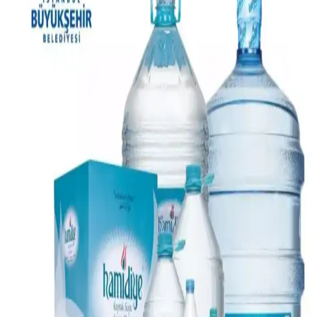
Tractor Supply, tarım ve çiftlik ürünlerinde uygun fiyatlar sunarken
evcil hayvan ve elektronik ürünlerde fiyat farklılıkları gösteriyor.
Alışverişte fiyat karşılaştırması ve indirim takibi önemlidir.
İndirimli Ürünlerle Ekonomik Yemek Planlama ve
Çeşitli Tarif Önerileri
Market indirimlerini takip ederek lahana ve patates gibi uygun fiyatlı
malzemelerle çeşitli kültürlere ait ekonomik ve besleyici yemekler
hazırlamak mümkündür. Yavaş pişirici ve farklı tariflerle menü
zenginleştirilir.
Ekonomik ve Ücretsiz Kişisel Bakım Ürünlerine
Ulaşmanın Yolları ve Kaynakları
Kişisel bakım ürünlerine uygun fiyatlı ve ücretsiz erişim yöntemleri
detaylıca ele alınmaktadır. Kuponlar, toplu alımlar, bağış grupları ve
destek kurumları gibi kaynaklar incelenmiştir.
Market Alışverişlerinde Tasarruf Sağlayan Etkili
Yöntemler ve Stratejiler