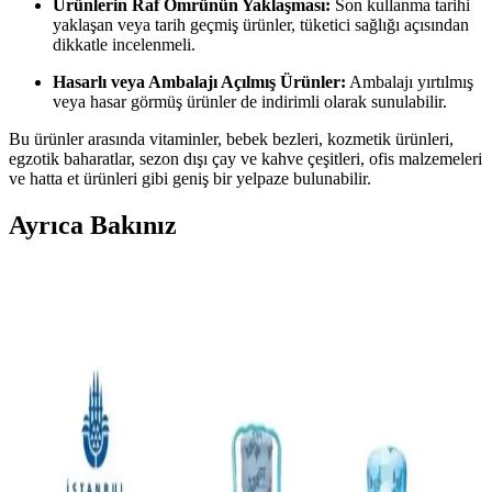
Ürünlerin Raf Ömrünün Yaklaşması:
Son kullanma tarihi
yaklaşan veya tarih geçmiş ürünler, tüketici sağlığı açısından
dikkatle incelenmeli.
Hasarlı veya Ambalajı Açılmış Ürünler:
Ambalajı yırtılmış
veya hasar görmüş ürünler de indirimli olarak sunulabilir.
Bu ürünler arasında vitaminler, bebek bezleri, kozmetik ürünleri,
egzotik baharatlar, sezon dışı çay ve kahve çeşitleri, ofis malzemeleri
ve hatta et ürünleri gibi geniş bir yelpaze bulunabilir.
Ayrıca Bakınız
Kuzeydoğu Ohio'da Market Alışverişi ve Fiyat
Analizi: Bütçe Dostu Stratejiler
Kuzeydoğu Ohio'da market alışverişinde fiyat farklılıkları ve bütçe
dostu seçenekler inceleniyor. Market markaları, indirimler ve
alternatif mağazalar tüketicilerin tasarruf sağlamasında önemli rol
oynuyor.
Tractor Supply Ürün Fiyatları ve Alışveriş
Stratejileri: Tarım ve Evcil Hayvan Ürünleri Analizi