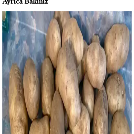
Ayrıca Bakınız
Dondurmada Graham Krakerlerin Kıtır Kalmasını
Sağlayan Teknikler ve Uygulamalar
Dondurmada graham krakerlerin kıtır kalması, yağlı ve şekerli
kaplama, fırınlama ve doğru ekleme zamanı gibi tekniklerle sağlanır.
Bu yöntemler, krakerlerin nem emmesini engeller ve dokuyu korur.
Toplu Yemek Bileşenleri Hazırlama Yöntemi: Zaman
ve Enerji Tasarrufu Sağlayan Pratik Çözüm
Toplu yemek bileşenleri hazırlama yöntemi, zor ve uzun süren
yemek parçalarını önceden hazırlayıp dondurarak zaman ve enerji
tasarrufu sağlar. Bu yöntem, yemek çeşitliliğini artırırken, yoğun
yaşam temposuna uygun pratik çözümler sunar.
Bacon Paketinin Bir Kısmını Çözdürme ve Saklama
Yöntemleri Hakkında Detaylı Rehber
Bacon paketinin sadece bir kısmını çözdürme ve saklama
yöntemleri, porsiyonlama, donmuş paketi kesme ve pişirip