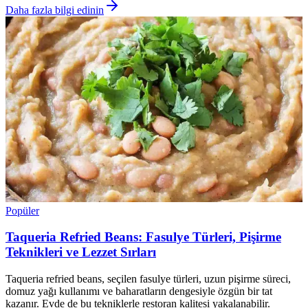
Daha fazla bilgi edinin
Popüler
Taqueria Refried Beans: Fasulye Türleri, Pişirme
Teknikleri ve Lezzet Sırları
Taqueria refried beans, seçilen fasulye türleri, uzun pişirme süreci,
domuz yağı kullanımı ve baharatların dengesiyle özgün bir tat
kazanır. Evde de bu tekniklerle restoran kalitesi yakalanabilir.