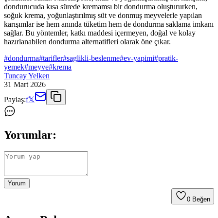
dondurucuda kısa sürede kremamsı bir dondurma oluştururken,
soğuk krema, yoğunlaştırılmış süt ve donmuş meyvelerle yapılan
karışımlar ise hem anında tüketim hem de dondurma saklama imkanı
sağlar. Bu yöntemler, katkı maddesi içermeyen, doğal ve kolay
hazırlanabilen dondurma alternatifleri olarak öne çıkar.
#
dondurma
#
tarifler
#
saglikli-beslenme
#
ev-yapimi
#
pratik-
yemek
#
meyve
#
krema
Tuncay Yelken
31 Mart 2026
Paylaş:
f
𝕏
Yorumlar:
Yorum
0
Beğen