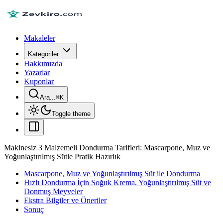
Makaleler
Kategoriler
Hakkımızda
Yazarlar
Kuponlar
Ara...
⌘
K
Toggle theme
Makinesiz 3 Malzemeli Dondurma Tarifleri: Mascarpone, Muz ve
Yoğunlaştırılmış Sütle Pratik Hazırlık
Mascarpone, Muz ve Yoğunlaştırılmış Süt ile Dondurma
Hızlı Dondurma İçin Soğuk Krema, Yoğunlaştırılmış Süt ve
Donmuş Meyveler
Ekstra Bilgiler ve Öneriler
Sonuç