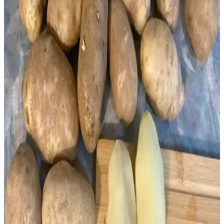
dondurma gibi pratik çözümlerle kaliteyi koruyarak israfı önlemeye
odaklanır.
Makinesiz 3 Malzemeli Dondurma Tarifleri:
Mascarpone, Muz ve Yoğunlaştırılmış Sütle Pratik
Hazırlık
Makinesiz ve sadece üç malzemeyle evde doğal dondurma yapmak
mümkün. Mascarpone, muz ve yoğunlaştırılmış sütle kremamsı
dondurma tarifleri, sağlıklı ve pratik lezzetler sunar.
Toplu Alım ve Dondurarak Saklama Yöntemleri:
Ekmek, Süt ve Diğer Gıdaların Korunması
Toplu alım sonrası ekmek, süt ve diğer gıdaların dondurularak
saklanması, tazelik ve lezzetin korunmasını sağlar. Doğru
yöntemlerle maliyetler düşürülür, bozulma önlenir ve kullanım
kolaylığı artar.
Dondurulmuş Yaban Mersinleriyle Çeşitlendirilmiş
Tatlı ve Tuzlu Tarifler Rehberi
Dondurulmuş yaban mersinleriyle yapılabilecek tatlı ve tuzlu tarifler,