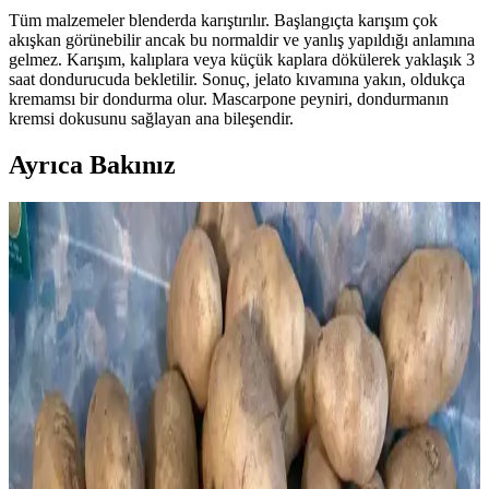
Tüm malzemeler blenderda karıştırılır. Başlangıçta karışım çok
akışkan görünebilir ancak bu normaldir ve yanlış yapıldığı anlamına
gelmez. Karışım, kalıplara veya küçük kaplara dökülerek yaklaşık 3
saat dondurucuda bekletilir. Sonuç, jelato kıvamına yakın, oldukça
kremamsı bir dondurma olur. Mascarpone peyniri, dondurmanın
kremsi dokusunu sağlayan ana bileşendir.
Ayrıca Bakınız
Dondurmada Graham Krakerlerin Kıtır Kalmasını
Sağlayan Teknikler ve Uygulamalar
Dondurmada graham krakerlerin kıtır kalması, yağlı ve şekerli
kaplama, fırınlama ve doğru ekleme zamanı gibi tekniklerle sağlanır.
Bu yöntemler, krakerlerin nem emmesini engeller ve dokuyu korur.
Toplu Yemek Bileşenleri Hazırlama Yöntemi: Zaman
ve Enerji Tasarrufu Sağlayan Pratik Çözüm
Toplu yemek bileşenleri hazırlama yöntemi, zor ve uzun süren
yemek parçalarını önceden hazırlayıp dondurarak zaman ve enerji
tasarrufu sağlar. Bu yöntem, yemek çeşitliliğini artırırken, yoğun