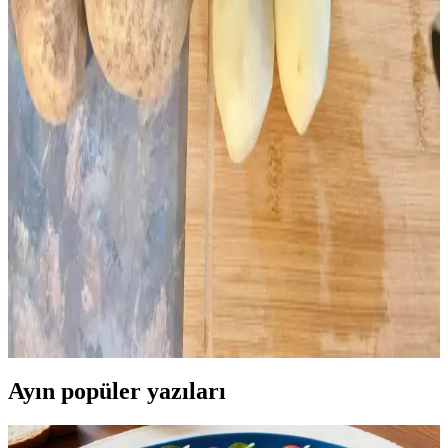
soslardan dondurmalara kadar geniş bir yelpazede sunuluyor.
Meyvenin doğal tadını koruyan alternatif tarifler keşfedebilirsiniz.
Büyük Miktarda Yeşil Soğanı Saklama ve
Değerlendirme Yöntemleri
Büyük miktarda yeşil soğanı dondurma, kurutma, turşu yapımı ve
pişirme gibi yöntemlerle uzun süre saklayabilir ve çeşitli tariflerde
kullanabilirsiniz. Yeniden dikim ve paylaşım da israfı önler.
Fazla Patatesleri Değerlendirmenin Yolu:
Dondurulmuş Patates Dilimleri Hazırlama ve
Saklama
Fazla patatesleri bozulmadan değerlendirmek için dondurulmuş
patates dilimleri hazırlama yöntemi anlatılıyor. Ön haşlama, kurutma,
baharatlama ve doğru saklama teknikleriyle lezzetli ve pratik
çözümler sunuluyor.
Ayın popüler yazıları