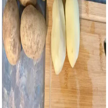
yöntemlerle maliyetler düşürülür, bozulma önlenir ve kullanım
kolaylığı artar.
Dondurulmuş Yaban Mersinleriyle Çeşitlendirilmiş
Tatlı ve Tuzlu Tarifler Rehberi
Dondurulmuş yaban mersinleriyle yapılabilecek tatlı ve tuzlu tarifler,
soslardan dondurmalara kadar geniş bir yelpazede sunuluyor.
Meyvenin doğal tadını koruyan alternatif tarifler keşfedebilirsiniz.
Büyük Miktarda Yeşil Soğanı Saklama ve
Değerlendirme Yöntemleri
Büyük miktarda yeşil soğanı dondurma, kurutma, turşu yapımı ve
pişirme gibi yöntemlerle uzun süre saklayabilir ve çeşitli tariflerde
kullanabilirsiniz. Yeniden dikim ve paylaşım da israfı önler.
Fazla Patatesleri Değerlendirmenin Yolu:
Dondurulmuş Patates Dilimleri Hazırlama ve
Saklama
Fazla patatesleri bozulmadan değerlendirmek için dondurulmuş
patates dilimleri hazırlama yöntemi anlatılıyor. Ön haşlama, kurutma,