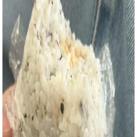
Konserve Ton Balığı ile Ekonomik ve Lezzetli
Teriyaki Akşam Yemeği Tarifleri
Konserve ton balığı, zencefil, soya sosu ve Sriracha ile hazırlanan
teriyaki tarzı sosla ekonomik ve dengeli bir akşam yemeği sunar.
Yanında pirinç, avokado ve miso çorbası ile tamamlanır.
Ton Balığını Hızlı ve Pratik Kullanma Yöntemleri ile
Zaman Kazanın
Ton balığı, uzun süre dayanabilen ve kolayca hazırlanan bir
konserve gıdadır. Salatalar, sandviçler ve mezelerde kullanımıyla
zaman kazandırır, sağlıklı ve lezzetli öğünler oluşturur.
Sağlıklı ve Pratik Ton Balığı Yemekleri ile Günlük
Beslenmenizi Zenginleştirin
Ton balığı, omega-3 ve yüksek protein içerikleriyle sağlıklı ve pratik
yemekler için ideal. Konserve formda kolayca hazırlanabilir, çeşitli
tariflerle günlük beslenmenize katkı sağlar.
Kolay Baharatlı Ton Balıklı Mayonezli Pirinç