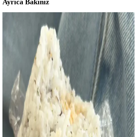
Ayrıca Bakınız
Ton Balıklı Salatalarda Lahana Kullanımı ve
Alternatif Malzeme Önerileriyle Lezzet Artırma
Ton balıklı salatalarda lahana kullanımı, salataya hacim ve lif katarak
besleyiciliği artırır. Hardal, elma, haşlanmış yumurta gibi
malzemelerle zenginleştirilen tarifler, farklı lezzetler sunar.
Konserve Ton Balığı ile Ekonomik ve Lezzetli
Teriyaki Akşam Yemeği Tarifleri
Konserve ton balığı, zencefil, soya sosu ve Sriracha ile hazırlanan
teriyaki tarzı sosla ekonomik ve dengeli bir akşam yemeği sunar.
Yanında pirinç, avokado ve miso çorbası ile tamamlanır.
Ton Balığını Hızlı ve Pratik Kullanma Yöntemleri ile
Zaman Kazanın
Ton balığı, uzun süre dayanabilen ve kolayca hazırlanan bir
konserve gıdadır. Salatalar, sandviçler ve mezelerde kullanımıyla
zaman kazandırır, sağlıklı ve lezzetli öğünler oluşturur.