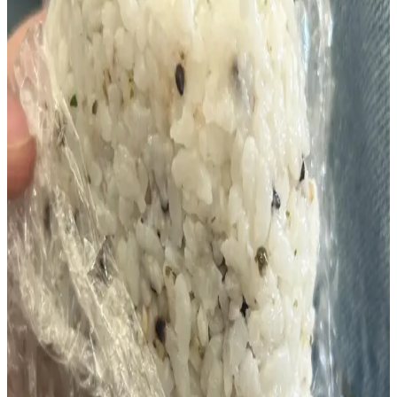
Sağlıklı ve Pratik Ton Balığı Yemekleri ile Günlük
Beslenmenizi Zenginleştirin
Ton balığı, omega-3 ve yüksek protein içerikleriyle sağlıklı ve pratik
yemekler için ideal. Konserve formda kolayca hazırlanabilir, çeşitli
tariflerle günlük beslenmenize katkı sağlar.
Kolay Baharatlı Ton Balıklı Mayonezli Pirinç
Topları (Jumeokbap) Tarifi ve Hazırlama
Yöntemleri
Kore esintili baharatlı ton balıklı mayonezli pirinç topları, kısa taneli
pirinç ve ton balığının birleşimiyle hazırlanır. Deniz yosunu
kaplamasıyla zenginleşen bu tarif, pratik ve ekonomik bir öğün
sunar.
Konserve Ton Balığı Tüketiminde Cıva Zehirlenmesi
ve Sağlık Önlemleri
Ton balığındaki yüksek cıva içeriği, aşırı tüketimde nörolojik ve
fiziksel sağlık sorunlarına yol açabilir. Türlere göre cıva seviyeleri ve
güvenli tüketim önerileri önemlidir.