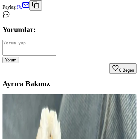
Paylaş:
f
𝕏
Yorumlar:
Yorum
0
Beğen
Ayrıca Bakınız
Ton Balıklı Salatalarda Lahana Kullanımı ve
Alternatif Malzeme Önerileriyle Lezzet Artırma
Ton balıklı salatalarda lahana kullanımı, salataya hacim ve lif katarak
besleyiciliği artırır. Hardal, elma, haşlanmış yumurta gibi
malzemelerle zenginleştirilen tarifler, farklı lezzetler sunar.