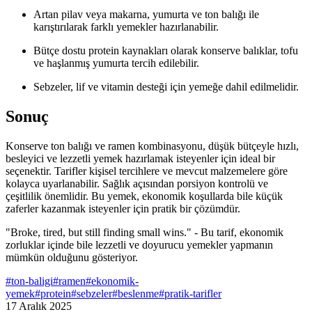
Artan pilav veya makarna, yumurta ve ton balığı ile
karıştırılarak farklı yemekler hazırlanabilir.
Bütçe dostu protein kaynakları olarak konserve balıklar, tofu
ve haşlanmış yumurta tercih edilebilir.
Sebzeler, lif ve vitamin desteği için yemeğe dahil edilmelidir.
Sonuç
Konserve ton balığı ve ramen kombinasyonu, düşük bütçeyle hızlı,
besleyici ve lezzetli yemek hazırlamak isteyenler için ideal bir
seçenektir. Tarifler kişisel tercihlere ve mevcut malzemelere göre
kolayca uyarlanabilir. Sağlık açısından porsiyon kontrolü ve
çeşitlilik önemlidir. Bu yemek, ekonomik koşullarda bile küçük
zaferler kazanmak isteyenler için pratik bir çözümdür.
"Broke, tired, but still finding small wins." - Bu tarif, ekonomik
zorluklar içinde bile lezzetli ve doyurucu yemekler yapmanın
mümkün olduğunu gösteriyor.
#
ton-baligi
#
ramen
#
ekonomik-
yemek
#
protein
#
sebzeler
#
beslenme
#
pratik-tarifler
17 Aralık 2025