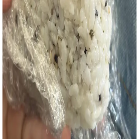
Topları (Jumeokbap) Tarifi ve Hazırlama
Yöntemleri
Kore esintili baharatlı ton balıklı mayonezli pirinç topları, kısa taneli
pirinç ve ton balığının birleşimiyle hazırlanır. Deniz yosunu
kaplamasıyla zenginleşen bu tarif, pratik ve ekonomik bir öğün
sunar.
Konserve Ton Balığı Tüketiminde Cıva Zehirlenmesi
ve Sağlık Önlemleri
Ton balığındaki yüksek cıva içeriği, aşırı tüketimde nörolojik ve
fiziksel sağlık sorunlarına yol açabilir. Türlere göre cıva seviyeleri ve
güvenli tüketim önerileri önemlidir.
Dardanel Ton Balığı: Sağlıklı ve Pratik Konserve
Balık Seçenekleri
Dardanel ton balığı, çeşitli ambalaj seçenekleri ve uzun raf ömrüyle
sağlıklı ve pratik yemekler için ideal bir konserve balık ürünüdür.
Uygun Fiyatlı ve Pratik Baharatlı Ton Balıklı
Onigiri Tarifi ve Hazırlama Yöntemleri