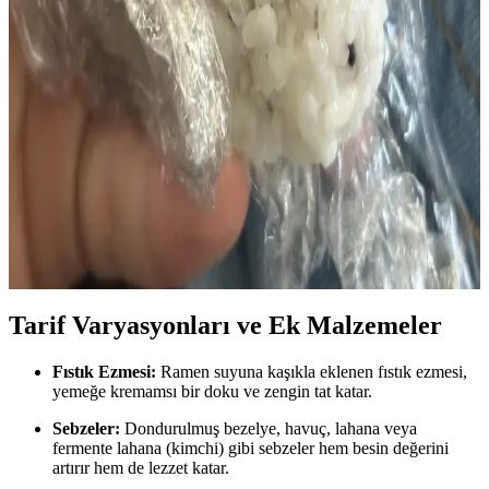
Dardanel Ton Balığı: Sağlıklı ve Pratik Konserve
Balık Seçenekleri
Dardanel ton balığı, çeşitli ambalaj seçenekleri ve uzun raf ömrüyle
sağlıklı ve pratik yemekler için ideal bir konserve balık ürünüdür.
Uygun Fiyatlı ve Pratik Baharatlı Ton Balıklı
Onigiri Tarifi ve Hazırlama Yöntemleri
Baharatlı ton balıklı onigiri, uygun fiyatlı malzemelerle evde kolayca
hazırlanabilen, taşınabilir ve pratik bir Japon pirinç yemeğidir.
Alternatif pirinç ve iç harç seçenekleriyle çeşitlendirilebilir.
Tarif Varyasyonları ve Ek Malzemeler
Fıstık Ezmesi:
Ramen suyuna kaşıkla eklenen fıstık ezmesi,
yemeğe kremamsı bir doku ve zengin tat katar.
Sebzeler:
Dondurulmuş bezelye, havuç, lahana veya
fermente lahana (kimchi) gibi sebzeler hem besin değerini
artırır hem de lezzet katar.