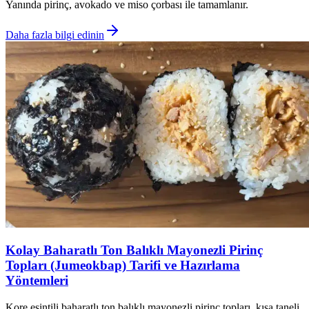
Yanında pirinç, avokado ve miso çorbası ile tamamlanır.
Daha fazla bilgi edinin
Kolay Baharatlı Ton Balıklı Mayonezli Pirinç
Topları (Jumeokbap) Tarifi ve Hazırlama
Yöntemleri
Kore esintili baharatlı ton balıklı mayonezli pirinç topları, kısa taneli