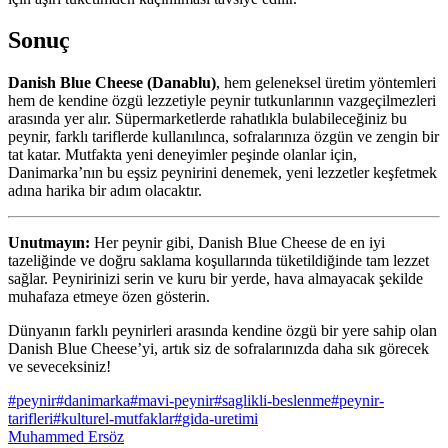
Sonuç
Danish Blue Cheese (Danablu)
, hem geleneksel üretim yöntemleri
hem de kendine özgü lezzetiyle peynir tutkunlarının vazgeçilmezleri
arasında yer alır. Süpermarketlerde rahatlıkla bulabileceğiniz bu
peynir, farklı tariflerde kullanılınca, sofralarınıza özgün ve zengin bir
tat katar. Mutfakta yeni deneyimler peşinde olanlar için,
Danimarka’nın bu eşsiz peynirini denemek, yeni lezzetler keşfetmek
adına harika bir adım olacaktır.
Unutmayın:
Her peynir gibi, Danish Blue Cheese de en iyi
tazeliğinde ve doğru saklama koşullarında tüketildiğinde tam lezzet
sağlar. Peynirinizi serin ve kuru bir yerde, hava almayacak şekilde
muhafaza etmeye özen gösterin.
Dünyanın farklı peynirleri arasında kendine özgü bir yere sahip olan
Danish Blue Cheese’yi, artık siz de sofralarınızda daha sık görecek
ve seveceksiniz!
#
peynir
#
danimarka
#
mavi-peynir
#
saglikli-beslenme
#
peynir-
tarifleri
#
kulturel-mutfaklar
#
gida-uretimi
Muhammed Ersöz