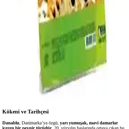
Ev yapımı yumurta ve peynirli hot pocket, düşük maliyeti ve pratik
hazırlanışıyla sağlıklı ve besleyici bir alternatif sunar. Kolay hamur
yapımı ve zengin iç malzemelerle evde hızlıca hazırlanabilir.
Galactago Süt Ürünleri: Doğal ve Yüksek Kalite
Standartlarıyla Sağlıklı Beslenme Seçenekleri
Galactago, doğal içeriklerle üretilen süt, yoğurt, peynir ve tereyağı
ile sağlıklı ve hijyenik ürünler sunar, günlük beslenmede güvenle
tercih edilir.
Muratbey Mozzarella Peynirinin Piyasa Durumu ve
Ürün Özellikleri Analizi
Muratbey mozzarella peynirinin genel piyasa durumu, özellikleri ve
tüketici ilgisi hakkında kapsamlı analiz. Türkiye’deki peynir
piyasasındaki yerini ve talep artışını özetliyor.
Kökeni ve Tarihçesi
Danablu
, Danimarka’ya özgü,
yarı yumuşak, mavi damarlar
içeren bir peynir türüdür
. 20. yüzyılın başlarında ortaya çıkan bu