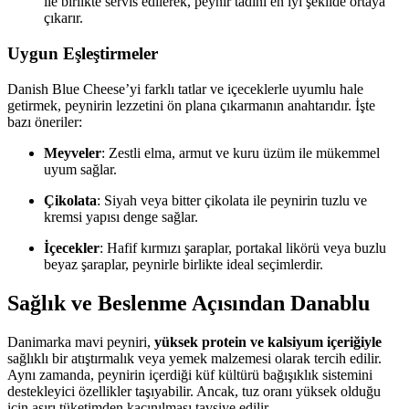
ile birlikte servis edilerek, peynir tadını en iyi şekilde ortaya
çıkarır.
Uygun Eşleştirmeler
Danish Blue Cheese’yi farklı tatlar ve içeceklerle uyumlu hale
getirmek, peynirin lezzetini ön plana çıkarmanın anahtarıdır. İşte
bazı öneriler:
Meyveler
: Zestli elma, armut ve kuru üzüm ile mükemmel
uyum sağlar.
Çikolata
: Siyah veya bitter çikolata ile peynirin tuzlu ve
kremsi yapısı denge sağlar.
İçecekler
: Hafif kırmızı şaraplar, portakal likörü veya buzlu
beyaz şaraplar, peynirle birlikte ideal seçimlerdir.
Sağlık ve Beslenme Açısından Danablu
Danimarka mavi peyniri,
yüksek protein ve kalsiyum içeriğiyle
sağlıklı bir atıştırmalık veya yemek malzemesi olarak tercih edilir.
Aynı zamanda, peynirin içerdiği küf kültürü bağışıklık sistemini
destekleyici özellikler taşıyabilir. Ancak, tuz oranı yüksek olduğu
için aşırı tüketimden kaçınılması tavsiye edilir.