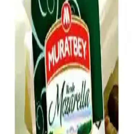
detaylandırılıyor.
Evde Ucuz ve Doyurucu Tuzlu Atıştırmalık
Seçenekleri ve Hazırlama Yöntemleri
Evde kolay hazırlanabilen, ekonomik ve doyurucu tuzlu
atıştırmalıklar iş çıkışı açlığını hızlıca giderir. Dondurulmuş ürünler,
kuruyemişler, sebzeler ve peynir gibi seçenekler sağlıklı alternatifler
sunar.
Hash Brown Casserole Tarifinde Lezzeti Artıran
Malzeme ve Püf Noktaları
Hash brown casserole, donmuş patates, kremalı tavuk çorbası ve
cheddar peyniriyle hazırlanır. Soğan, pastırma, baharatlar ve çıtır üst
malzeme ile lezzeti artırılır, patateslerin kurutulması dokuyu
iyileştirir.
Pizza Yapımında Taze Mozzarella Kullanımında Su
Sorununu Önleme Yöntemleri ve Pişirme Teknikleri
Pizza yapımında taze mozzarella yüksek su içeriği nedeniyle
hamurun ıslanmasına yol açabilir. Doğru peynir seçimi, ön hazırlık