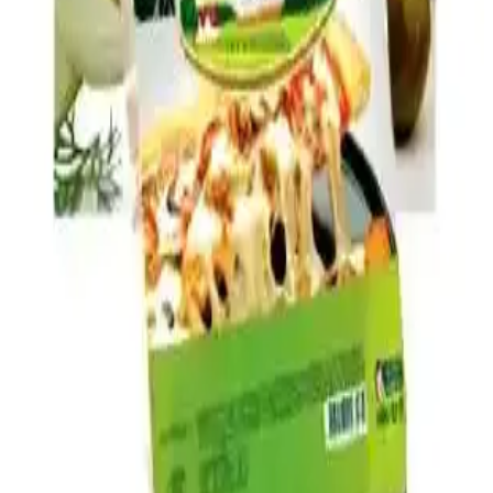
ve pişirme teknikleriyle bu sorun azaltılabilir.
Brüksel Lahanası Tariflerinde Pişirme Teknikleri ve
Lezzet Kombinasyonları Rehberi
Brüksel lahanasının fırınlama, kızartma, soteleme gibi pişirme
teknikleri ve pastırma, peynir, tatlandırıcılar gibi malzemelerle
zenginleştirilmesiyle ortaya çıkan çeşitli tarifler ve ipuçları
sunuluyor.
Ev Yapımı 1 Dolarlık Yumurta ve Peynirli Hot
Pocket Tarifi ve Hazırlama Yöntemleri
Ev yapımı yumurta ve peynirli hot pocket, düşük maliyeti ve pratik
hazırlanışıyla sağlıklı ve besleyici bir alternatif sunar. Kolay hamur
yapımı ve zengin iç malzemelerle evde hızlıca hazırlanabilir.
Galactago Süt Ürünleri: Doğal ve Yüksek Kalite
Standartlarıyla Sağlıklı Beslenme Seçenekleri
Galactago, doğal içeriklerle üretilen süt, yoğurt, peynir ve tereyağı
ile sağlıklı ve hijyenik ürünler sunar, günlük beslenmede güvenle
tercih edilir.