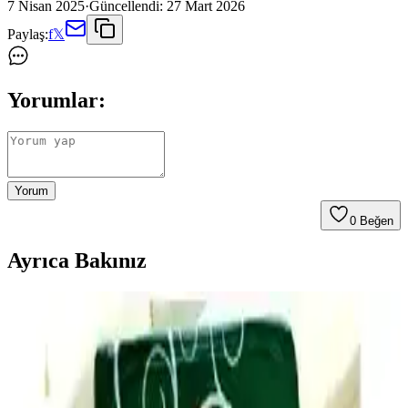
7 Nisan 2025
·
Güncellendi:
27 Mart 2026
Paylaş:
f
𝕏
Yorumlar:
Yorum
0
Beğen
Ayrıca Bakınız
Ev Yapımı Mac and Cheese'in Market Ürünleri Gibi
Tat Vermemesinin Nedenleri ve Çözümleri
Ev yapımı mac and cheese tariflerinde market ürünlerindeki
karakteristik tadın yakalanamamasının nedenleri; peynir karışımı,
asidik bileşenler, tuz ve baharat dengesi ile pişirme teknikleri