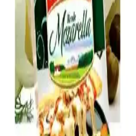
Hash brown casserole, donmuş patates, kremalı tavuk çorbası ve
cheddar peyniriyle hazırlanır. Soğan, pastırma, baharatlar ve çıtır üst
malzeme ile lezzeti artırılır, patateslerin kurutulması dokuyu
iyileştirir.
Pizza Yapımında Taze Mozzarella Kullanımında Su
Sorununu Önleme Yöntemleri ve Pişirme Teknikleri
Pizza yapımında taze mozzarella yüksek su içeriği nedeniyle
hamurun ıslanmasına yol açabilir. Doğru peynir seçimi, ön hazırlık
ve pişirme teknikleriyle bu sorun azaltılabilir.
Brüksel Lahanası Tariflerinde Pişirme Teknikleri ve
Lezzet Kombinasyonları Rehberi
Brüksel lahanasının fırınlama, kızartma, soteleme gibi pişirme
teknikleri ve pastırma, peynir, tatlandırıcılar gibi malzemelerle
zenginleştirilmesiyle ortaya çıkan çeşitli tarifler ve ipuçları
sunuluyor.
Ev Yapımı 1 Dolarlık Yumurta ve Peynirli Hot
Pocket Tarifi ve Hazırlama Yöntemleri