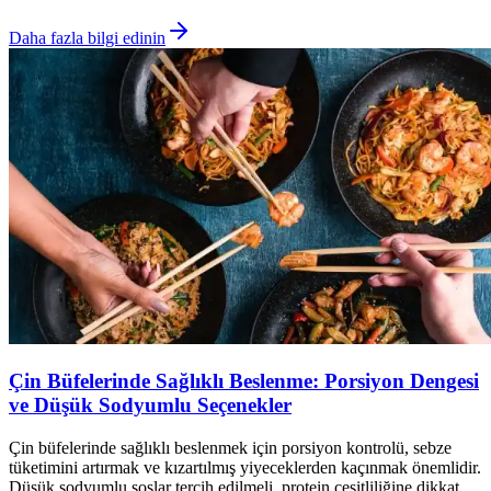
Daha fazla bilgi edinin
Çin Büfelerinde Sağlıklı Beslenme: Porsiyon Dengesi
ve Düşük Sodyumlu Seçenekler
Çin büfelerinde sağlıklı beslenmek için porsiyon kontrolü, sebze
tüketimini artırmak ve kızartılmış yiyeceklerden kaçınmak önemlidir.
Düşük sodyumlu soslar tercih edilmeli, protein çeşitliliğine dikkat