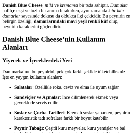
Danish Blue Cheese
,
mild
ve
kremamsı
bir tada sahiptir.
Damakta
hafifçe ekşi ve tuzlu bir aroma bırakırken, aynı zamanda
kıtır kıtır
damarlar
sayesinde dokusu da oldukça ilgi çekicidir. Bu peynirin en
belirgin özelliği,
damarlarındaki mavi-yeşil renkli küf
olup,
peynirin karakterini güçlendirir.
Danish Blue Cheese’nin Kullanım
Alanları
Yiyecek ve İçeceklerdeki Yeri
Danimarka’nın bu peynirini, pek çok farklı şekilde tüketebilirsiniz.
İşte en yaygın kullanım alanları:
Salatalar
: Özellikle roka, ceviz ve elma ile uyum sağlar.
Sandviçler ve Açmalar
: İnce dilimlenerek ekmek veya
gevreklerle servis edilir.
Soslar ve Çorba Tarifleri
: Kremalı soslar yaparken, peynirin
karakteristik tadı sofralara farklı bir boyut katabilir.
Peynir Tabağı
: Çeşitli kuru meyveler, kuru yemişler ve bal