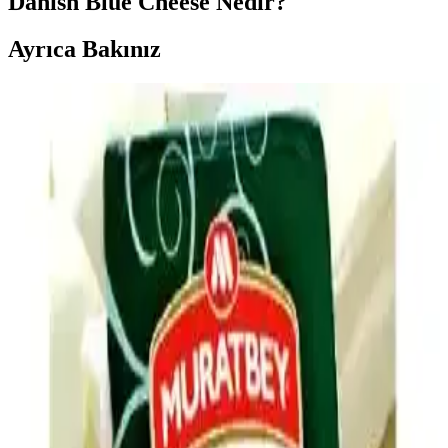
Danish Blue Cheese Nedir?
Ayrıca Bakınız
Ev Yapımı Mac and Cheese'in Market Ürünleri Gibi
Tat Vermemesinin Nedenleri ve Çözümleri
Ev yapımı mac and cheese tariflerinde market ürünlerindeki
karakteristik tadın yakalanamamasının nedenleri; peynir karışımı,
asidik bileşenler, tuz ve baharat dengesi ile pişirme teknikleri
detaylandırılıyor.
Evde Ucuz ve Doyurucu Tuzlu Atıştırmalık
Seçenekleri ve Hazırlama Yöntemleri
Evde kolay hazırlanabilen, ekonomik ve doyurucu tuzlu
atıştırmalıklar iş çıkışı açlığını hızlıca giderir. Dondurulmuş ürünler,
kuruyemişler, sebzeler ve peynir gibi seçenekler sağlıklı alternatifler
sunar.
Hash Brown Casserole Tarifinde Lezzeti Artıran
Malzeme ve Püf Noktaları