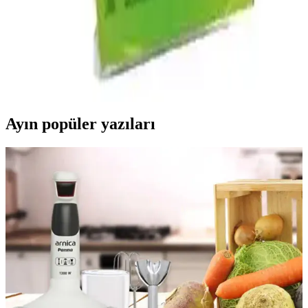
Muratbey Mozzarella Peynirinin Piyasa Durumu ve
Ürün Özellikleri Analizi
Muratbey mozzarella peynirinin genel piyasa durumu, özellikleri ve
tüketici ilgisi hakkında kapsamlı analiz. Türkiye’deki peynir
piyasasındaki yerini ve talep artışını özetliyor.
Ayın popüler yazıları