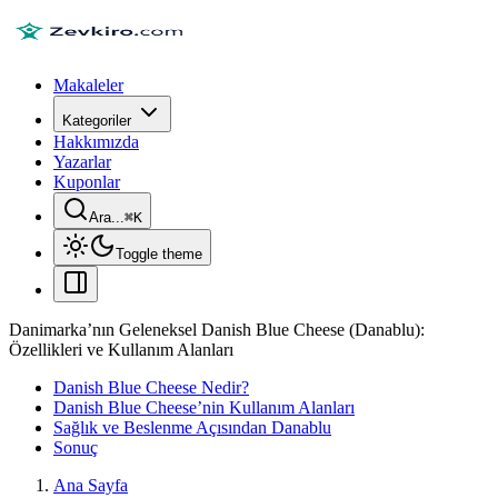
Makaleler
Kategoriler
Hakkımızda
Yazarlar
Kuponlar
Ara...
⌘
K
Toggle theme
Danimarka’nın Geleneksel Danish Blue Cheese (Danablu):
Özellikleri ve Kullanım Alanları
Danish Blue Cheese Nedir?
Danish Blue Cheese’nin Kullanım Alanları
Sağlık ve Beslenme Açısından Danablu
Sonuç
Ana Sayfa