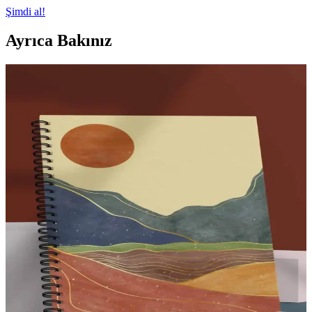
Şimdi al!
Ayrıca Bakınız
Apeirona Limitless Art Defteri: Yaratıcılığınızı
Serbest Bırakın ve Düzenli Notlar Alın
Geniş iç hacmi ve yüksek kaliteli malzemeleriyle Apeirona Limitless
Art Defteri, yaratıcılığınızı destekler ve düzenli notlar almanızı
sağlar, dayanıklı tasarımıyla uzun süre kullanıma uygundur.
Apeirona Limitless Art Defteri: Yaratıcılığı
Destekleyen Kaliteli ve Portatif Tasarım
Apeirona Limitless Art Defteri, yüksek kaliteli kağıdı, dayanıklı
tasarımı ve noktalı yapısıyla not alma ve çizimlerde mükemmel bir
deneyim sunar, taşınabilirliğiyle yaratıcılığınızı her yerde ortaya
koymanızı sağlar.
Apeirona Limitless Art Defteri: Yaratıcılığınızı
Geliştiren Şık ve Dayanıklı Tasarım