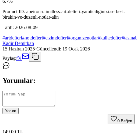
6.7
%
Product ID:
apeirona-limitless-art-defteri-yaraticiliginizi-serbest-
birakin-ve-duzenli-notlar-alin
Tarih:
2026-08-09
#
artdefteri
#
notdefteri
#
cizimdefteri
#
organizenotlar
#
kalitedefter
#
tasinab
Kadir Demirkan
15 Haziran 2025
·
Güncellendi:
19 Ocak 2026
Paylaş:
f
𝕏
Yorumlar:
Yorum
0
Beğen
149
.00
TL