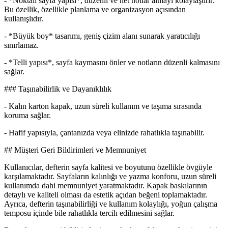
- *Noktalı sayfa yapısı*, düzenli ve net notlar almayı kolaylaştırır.
Bu özellik, özellikle planlama ve organizasyon açısından
kullanışlıdır.
- *Büyük boy* tasarımı, geniş çizim alanı sunarak yaratıcılığı
sınırlamaz.
- *Telli yapısı*, sayfa kaymasını önler ve notların düzenli kalmasını
sağlar.
### Taşınabilirlik ve Dayanıklılık
- Kalın karton kapak, uzun süreli kullanım ve taşıma sırasında
koruma sağlar.
- Hafif yapısıyla, çantanızda veya elinizde rahatlıkla taşınabilir.
## Müşteri Geri Bildirimleri ve Memnuniyet
Kullanıcılar, defterin sayfa kalitesi ve boyutunu özellikle övgüyle
karşılamaktadır. Sayfaların kalınlığı ve yazma konforu, uzun süreli
kullanımda dahi memnuniyet yaratmaktadır. Kapak baskılarının
detaylı ve kaliteli olması da estetik açıdan beğeni toplamaktadır.
Ayrıca, defterin taşınabilirliği ve kullanım kolaylığı, yoğun çalışma
temposu içinde bile rahatlıkla tercih edilmesini sağlar.