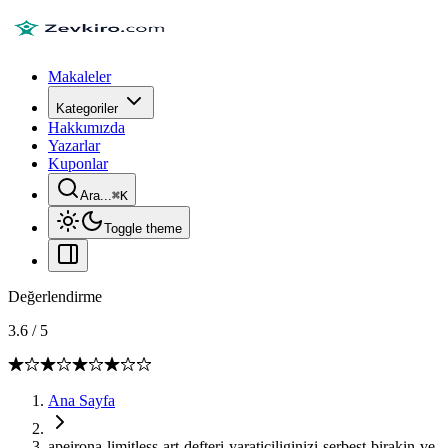
Makaleler
Kategoriler
Hakkımızda
Yazarlar
Kuponlar
Ara...
⌘
K
Toggle theme
Değerlendirme
3.6
/
5
Ana Sayfa
apeirona-limitless-art-defteri-yaraticiliginizi-serbest-birakin-ve-