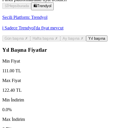
🛒
Hepsiburada
🛍️
Trendyol
Seçili Platform:
Trendyol
ℹ️ Sadece Trendyol'da fiyat mevcut
Gün başına
✗
Hafta başına
✗
Ay başına
✗
Yıl başına
Yıl Başına Fiyatlar
Min Fiyat
111.00
TL
Max Fiyat
122.40
TL
Min İndirim
0.0
%
Max İndirim