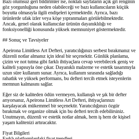
Bazı olumsuz geri bildirimler ise, noktalı sayfaların açık gri renginin
göz yorgunluğuna neden olabileceği ve bazı kullanıcıların küçük
boyutta olmasıyla ilgili endişeleri içermektedir. Ayrıca, bazı
ürünlerde ufak izler veya köşe yıpranmaları görülebilmektedir.
Ancak, genel olarak kullanıcılar ürünün dayanıklılığı ve
fonksiyonelliği konusunda yüksek memnuniyet göstermektedir.
## Sonuç ve Tavsiyeler
Apeirona Limitless Art Defteri, yaratıcılığınızı serbest bırakmanız ve
düzenli notlar almanız için ideal bir seçenektir. Günlük planlama,
çizim ve not tutma gibi farklı ihtiyaçlara cevap verebilecek geniş ve
kaliteli yapısıyla öne çıkar. Dayanıklı malzeme ve estetik tasarımıyla
uzun süre kullanım sunar. Ayrıca, kullanım sırasında sağladığı
rahatlık ve yüksek performans, bu defteri tercih etmek isteyenlerin
memnun kalmasını sağlar.
Eğer siz de kaliteden ödün vermeyen, kullanışlı ve şık bir defter
arıyorsanız, Apeirona Limitless Art Defteri, ihtiyaçlarınızı
karşılayacak mükemmel bir seçenektir. Yaratıcılığınızı özgür
bırakmak ve organize olmak için bu defteri tercih edebilirsiniz.
Unutmayın, düzenli ve estetik notlar almak, hem iş hem de kişisel
yaşam kalitenizi artıracaktır.
Fiyat Bilgileri
Farklı platformlardaki fiyat trendleri