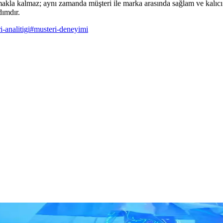
rmakla kalmaz; aynı zamanda müşteri ile marka arasında sağlam ve kalıcı b
dımdır.
i-analitigi
#
musteri-deneyimi
ağını Güçlendiren 5 Sır