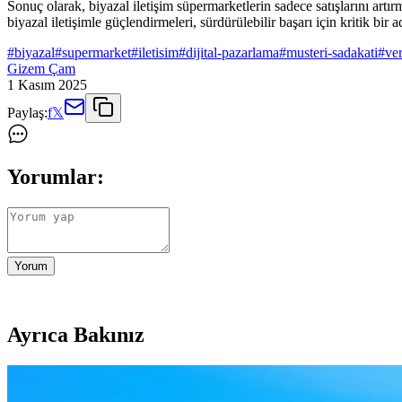
Sonuç olarak, biyazal iletişim süpermarketlerin sadece satışlarını artı
biyazal iletişimle güçlendirmeleri, sürdürülebilir başarı için kritik bir a
#
biyazal
#
supermarket
#
iletisim
#
dijital-pazarlama
#
musteri-sadakati
#
ver
Gizem Çam
1 Kasım 2025
Paylaş:
f
𝕏
Yorumlar:
Yorum
Ayrıca Bakınız
2025'te Süpermarketlerde Biyazal İletişim: Müşteri B