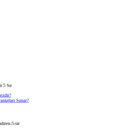
n 5 Sır
ezdir?
antajları Sunar?
diren-5-sir