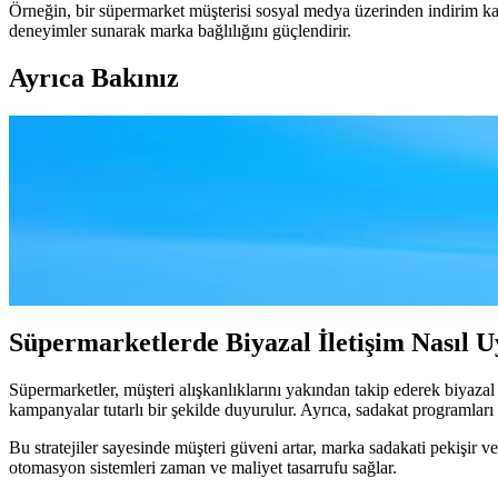
Örneğin, bir süpermarket müşterisi sosyal medya üzerinden indirim ka
deneyimler sunarak marka bağlılığını güçlendirir.
Ayrıca Bakınız
2025'te Süpermarketlerde Biyazal İletişim: Müşteri B
Süpermarketlerde biyazal iletişimle müşteri bağlılığını artırın, kişise
Biyazal İletişim ve Süpermarketlerde Modern İletişim S
Günümüzde süpermarketlerde biyazal iletişim, çok kanallı ve kişiselleştiri
Süpermarketlerde Biyazal İletişim Nasıl U
Süpermarketler, müşteri alışkanlıklarını yakından takip ederek biyazal 
kampanyalar tutarlı bir şekilde duyurulur. Ayrıca, sadakat programları mü
Bu stratejiler sayesinde müşteri güveni artar, marka sadakati pekişir ve
otomasyon sistemleri zaman ve maliyet tasarrufu sağlar.