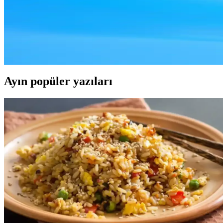
Süpermarketlerde biyazal iletişimle müşteri bağlılığını artırın, kişise
Biyazal İletişim ve Süpermarketlerde Modern İletişim S
Günümüzde süpermarketlerde biyazal iletişim, çok kanallı ve kişiselleştiri
Ayın popüler yazıları