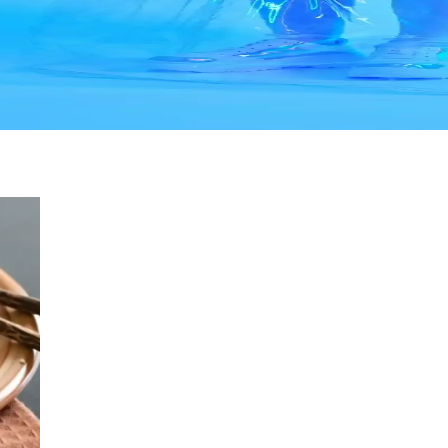
lleştirilmiş deneyimi keşfedin. Hemen detayları öğrenin!
tratejileri
lmiş stratejilerle müşteri sadakatini artırır, rekabet avantajı sağlar ve sa