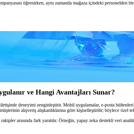
mpanyasını öğrenirken, aynı zamanda mağaza içindeki personelden birebi
ağını Güçlendiren 5 Sır
lleştirilmiş deneyimi keşfedin. Hemen detayları öğrenin!
tratejileri
lmiş stratejilerle müşteri sadakatini artırır, rekabet avantajı sağlar ve sa
ygulanır ve Hangi Avantajları Sunar?
iletişimle deneyimi zenginleştirir. Mobil uygulamalar, e-posta bültenler
şterinin alışveriş alışkanlıklarına göre kişiselleştirilir; böylece özel tek
 rakipler arasında fark yaratılır. Örneğin, yapay zeka destekli veri analit