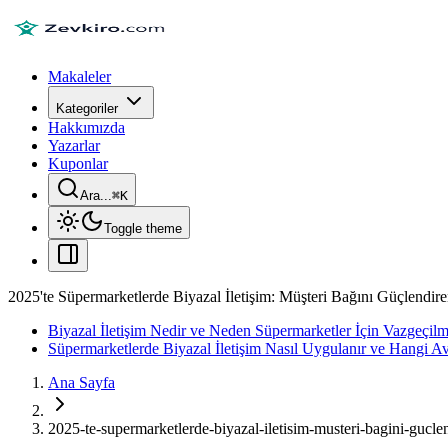
Makaleler
Kategoriler
Hakkımızda
Yazarlar
Kuponlar
Ara...
⌘
K
Toggle theme
2025'te Süpermarketlerde Biyazal İletişim: Müşteri Bağını Güçlendire
Biyazal İletişim Nedir ve Neden Süpermarketler İçin Vazgeçilm
Süpermarketlerde Biyazal İletişim Nasıl Uygulanır ve Hangi Av
Ana Sayfa
2025-te-supermarketlerde-biyazal-iletisim-musteri-bagini-guclen