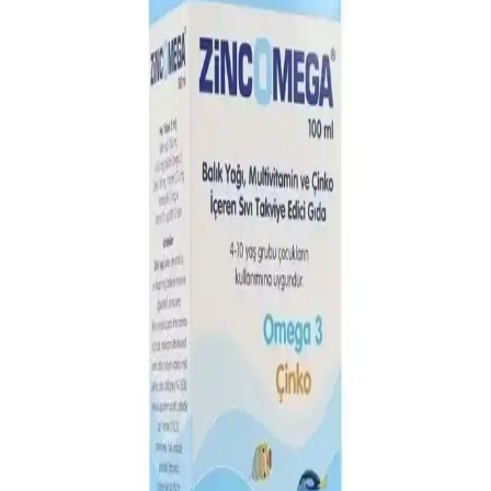
Krill Yağı Markaları ve Sağlık Üzerindeki Etkileri:
Kalite, Faydalar ve Güvenilirlik Analizi
Krill yağı, omega-3 ve antioksidan içeriğiyle sağlık faydası sağlayan
doğal takviyedir. Marka ve kalite farklılıkları, içeriğin şeffaflığı ve
saflaştırma yöntemleri önemli kriterlerdir.
Omega-3 Balık Yağı Ne Zaman İçilir? En Uygun
Zaman ve Kullanım Tavsiyeleri
Omega-3 balık yağı, sağlık açısından önemli faydalar sağlar. En iyi
emilim ve fayda için yemekle birlikte, düzenli ve doğru zamanlarda
kullanılması önerilir.
Möller’s Balık Yağı Kapsülü: Yüksek Kalitede
Omega-3 Takviyesi ile Sağlığınızı Destekleyin
Möller’s balık yağı kapsülleri, yüksek içerik kalitesi ve doğal
formülüyle kalp, beyin ve göz sağlığını destekler, güvenilir ve etkili
bir omega-3 takviyesidir.
En İyi Krill Yağı Markaları ve Sağlık ile Güzellikteki