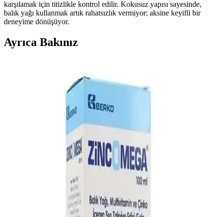
karşılamak için titizlikle kontrol edilir. Kokusuz yapısı sayesinde,
balık yağı kullanmak artık rahatsızlık vermiyor; aksine keyifli bir
deneyime dönüşüyor.
Ayrıca Bakınız
Balık Yağı ve Günlük Dozun Sağlık Üzerindeki
Etkileri Analizi
Balık yağı, omega-3 açısından zengin olup, kalp, beyin sağlığı ve
inflamasyon üzerinde olumlu etkiler sağlar. Günlük doz ve kullanım
önerileri önemlidir.
Krill Yağı Markaları ve Sağlık Üzerindeki Etkileri:
Kalite, Faydalar ve Güvenilirlik Analizi
Krill yağı, omega-3 ve antioksidan içeriğiyle sağlık faydası sağlayan
doğal takviyedir. Marka ve kalite farklılıkları, içeriğin şeffaflığı ve
saflaştırma yöntemleri önemli kriterlerdir.
Omega-3 Balık Yağı Ne Zaman İçilir? En Uygun
Zaman ve Kullanım Tavsiyeleri