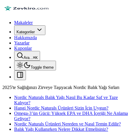
Makaleler
Kategoriler
Hakkımızda
Yazarlar
Kuponlar
Ara...
⌘
K
Toggle theme
2025'te Sağlığınızı Zirveye Taşıyacak Nordic Balık Yağı Sırları
Nordic Naturals Balık Yağı Nasıl Bu Kadar Saf ve Taze
Kalıyor?
Hangi Nordic Naturals Ürünleri Sizin İçin Uygun?
Omega-3’ün Gücü: Yüksek EPA ve DHA İçeriği Ne Anlama
Geliyor?
Nordic Naturals Ürünleri Nereden ve Nasıl Temin Edilir?
Balık Yağı Kullanırken Nelere Dikkat Etmelisiniz?