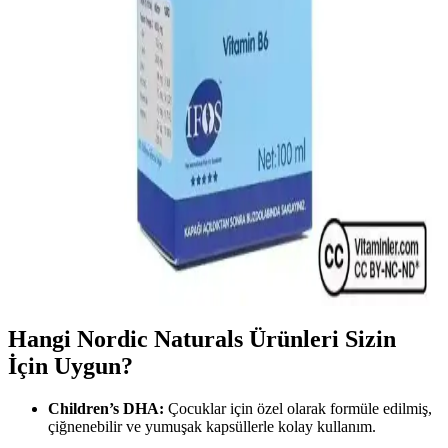
yaşam kalitelerini artırır.
Çocuklarda Balık Yağı Kullanımı ve Sağlıklı
Gelişimdeki Rolü Hakkında Bilinmesi Gerekenler
Çocuklarda balık yağı, omega-3 ve D vitamini içerikleriyle gelişimi
destekler. Doz, kalite ve kullanım dikkat edilmelidir. Uzman
önerisiyle sağlıklı büyüme sağlanır.
ZincoOmega Balık Yağı: Omega-3 İçeriği ve Sağlık
Faydaları Hakkında Bilmeniz Gerekenler
ZincoOmega balık yağı, yüksek omega-3 içeriğiyle kalp, beyin
sağlığı ve inflamasyonu destekleyen güvenilir bir takviye ürünüdür.
Düzenli kullanımda genel sağlık avantajları sağlar.
Hangi Nordic Naturals Ürünleri Sizin
İçin Uygun?
Children’s DHA:
Çocuklar için özel olarak formüle edilmiş,
çiğnenebilir ve yumuşak kapsüllerle kolay kullanım.