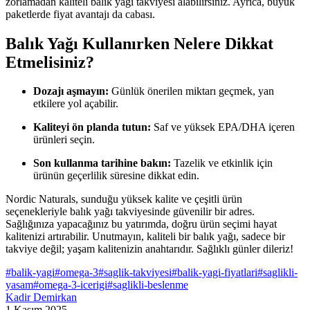
zorlamadan kaliteli balık yağı takviyesi alabilirsiniz. Ayrıca, büyük
paketlerde fiyat avantajı da cabası.
Balık Yağı Kullanırken Nelere Dikkat
Etmelisiniz?
Dozajı aşmayın:
Günlük önerilen miktarı geçmek, yan
etkilere yol açabilir.
Kaliteyi ön planda tutun:
Saf ve yüksek EPA/DHA içeren
ürünleri seçin.
Son kullanma tarihine bakın:
Tazelik ve etkinlik için
ürünün geçerlilik süresine dikkat edin.
Nordic Naturals, sunduğu yüksek kalite ve çeşitli ürün
seçenekleriyle balık yağı takviyesinde güvenilir bir adres.
Sağlığınıza yapacağınız bu yatırımda, doğru ürün seçimi hayat
kalitenizi artırabilir. Unutmayın, kaliteli bir balık yağı, sadece bir
takviye değil; yaşam kalitenizin anahtarıdır. Sağlıklı günler dileriz!
#
balik-yagi
#
omega-3
#
saglik-takviyesi
#
balik-yagi-fiyatlari
#
saglikli-
yasam
#
omega-3-icerigi
#
saglikli-beslenme
Kadir Demirkan
1 Kasım 2025