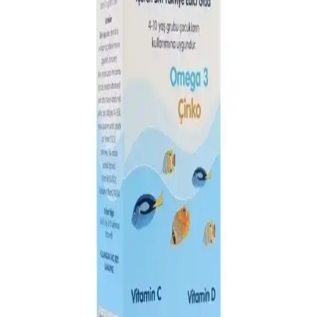
Omega-3 balık yağı, sağlık açısından önemli faydalar sağlar. En iyi
emilim ve fayda için yemekle birlikte, düzenli ve doğru zamanlarda
kullanılması önerilir.
Möller’s Balık Yağı Kapsülü: Yüksek Kalitede
Omega-3 Takviyesi ile Sağlığınızı Destekleyin
Möller’s balık yağı kapsülleri, yüksek içerik kalitesi ve doğal
formülüyle kalp, beyin ve göz sağlığını destekler, güvenilir ve etkili
bir omega-3 takviyesidir.
En İyi Krill Yağı Markaları ve Sağlık ile Güzellikteki
Faydaları Hakkında Kapsamlı Rehber
Sağlık ve güzellikte doğal destek arıyorsanız, yüksek EPA ve DHA
içeren, güvenilir krill yağı markalarını ve seçim ipuçlarını öğrenin.
Köpekler İçin Balık Yağı Kullanımı ve Sağlık
Faydaları Hakkında Detaylı Rehber
Köpekler için balık yağı, omega-3 ve omega-6 bakımından
zengindir, kalp, cilt, eklem sağlığını destekler ve düzenli kullanımla