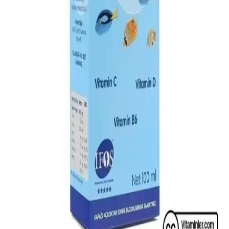
Faydaları Hakkında Kapsamlı Rehber
Sağlık ve güzellikte doğal destek arıyorsanız, yüksek EPA ve DHA
içeren, güvenilir krill yağı markalarını ve seçim ipuçlarını öğrenin.
Köpekler İçin Balık Yağı Kullanımı ve Sağlık
Faydaları Hakkında Detaylı Rehber
Köpekler için balık yağı, omega-3 ve omega-6 bakımından
zengindir, kalp, cilt, eklem sağlığını destekler ve düzenli kullanımla
yaşam kalitelerini artırır.
Çocuklarda Balık Yağı Kullanımı ve Sağlıklı
Gelişimdeki Rolü Hakkında Bilinmesi Gerekenler
Çocuklarda balık yağı, omega-3 ve D vitamini içerikleriyle gelişimi
destekler. Doz, kalite ve kullanım dikkat edilmelidir. Uzman
önerisiyle sağlıklı büyüme sağlanır.
ZincoOmega Balık Yağı: Omega-3 İçeriği ve Sağlık
Faydaları Hakkında Bilmeniz Gerekenler
ZincoOmega balık yağı, yüksek omega-3 içeriğiyle kalp, beyin