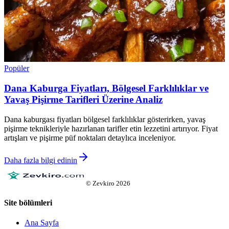
Popüler
Dana Kaburga Fiyatları, Bölgesel Farklılıklar ve
Yavaş Pişirme Tarifleri Üzerine Analiz
Dana kaburgası fiyatları bölgesel farklılıklar gösterirken, yavaş
pişirme teknikleriyle hazırlanan tarifler etin lezzetini artırıyor. Fiyat
artışları ve pişirme püf noktaları detaylıca inceleniyor.
Daha fazla bilgi edinin
©
Zevkiro
2026
Site bölümleri
Ana Sayfa