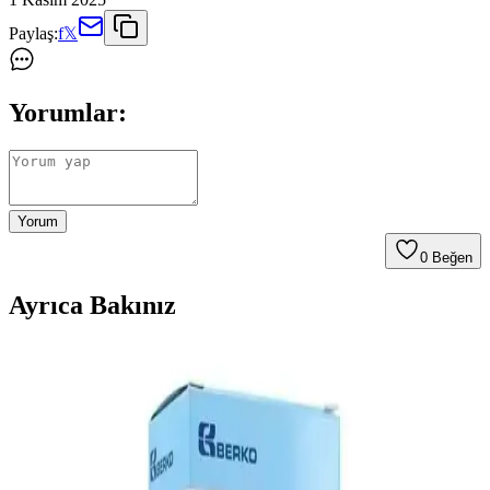
Paylaş:
f
𝕏
Yorumlar:
Yorum
0
Beğen
Ayrıca Bakınız
Balık Yağı ve Günlük Dozun Sağlık Üzerindeki
Etkileri Analizi
Balık yağı, omega-3 açısından zengin olup, kalp, beyin sağlığı ve
inflamasyon üzerinde olumlu etkiler sağlar. Günlük doz ve kullanım
önerileri önemlidir.