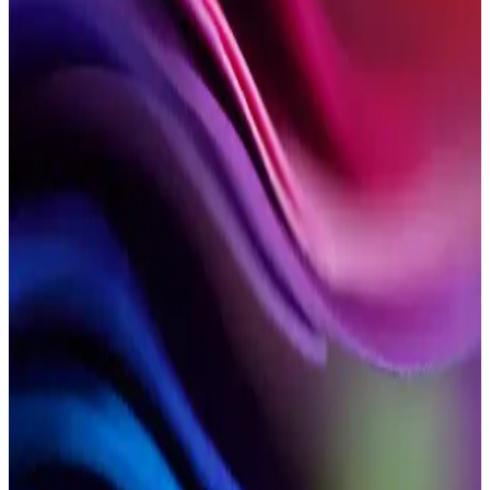
ve Güvenilirlik Rehberi
Konya'da paket servis hizmeti sunan restoranlar, geleneksel ve
modern mutfaklarıyla hızlı ve güvenilir teslimat avantajlarıyla öne
çıkıyor. Zengin menüler ve kullanıcı yorumlarıyla en iyi seçenekleri
keşfedin.
Sivas Etli Ekmek: Geleneksel Lezzet ve Yapım
Teknikleriyle Otantik Tat Deneyimi
Sivas etli ekmek, geleneksel yapım teknikleri ve malzemeleriyle
özgün bir Türk mutfağı lezzetidir. Taş fırında pişirilerek çıtır hamur
ve aromatik et birleşimi sunar.
Kastamonu Etli Ekmek: Geleneksel Odun Fırınıyla
Pişirilmiş Lezzetli Bir Türk Yemeği
Kastamonu etli ekmek, ince hamur ve bol kıymayla odun fırınında
pişirilen geleneksel Türk lezzetidir. Odun ateşinde pişirilmesiyle
özgün aroma ve çıtırlık kazanır, bölgesel kültürün önemli bir
parçasıdır.
Konya’nın İkonik Lezzeti Etli Ekmek: Tarihçe,