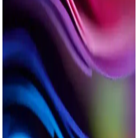
keşfedin.
Sivas Etli Ekmek: Geleneksel Lezzet ve Yapım
Teknikleriyle Otantik Tat Deneyimi
Sivas etli ekmek, geleneksel yapım teknikleri ve malzemeleriyle
özgün bir Türk mutfağı lezzetidir. Taş fırında pişirilerek çıtır hamur
ve aromatik et birleşimi sunar.
Kastamonu Etli Ekmek: Geleneksel Odun Fırınıyla
Pişirilmiş Lezzetli Bir Türk Yemeği
Kastamonu etli ekmek, ince hamur ve bol kıymayla odun fırınında
pişirilen geleneksel Türk lezzetidir. Odun ateşinde pişirilmesiyle
özgün aroma ve çıtırlık kazanır, bölgesel kültürün önemli bir
parçasıdır.
Konya’nın İkonik Lezzeti Etli Ekmek: Tarihçe,
Mekanlar ve Tarifler
Konya’nın simgesi olan etli ekmek, geleneksel tarifler ve en iyi
mekanlar ile tanıtılıyor. Evde yapımı için püf noktaları ve detaylı
tarifler içerir.