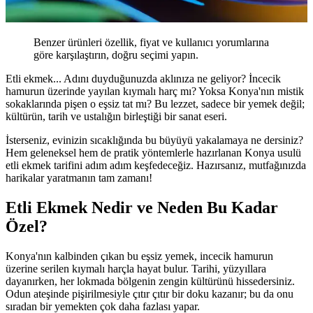
Benzer ürünleri özellik, fiyat ve kullanıcı yorumlarına
göre karşılaştırın, doğru seçimi yapın.
Etli ekmek... Adını duyduğunuzda aklınıza ne geliyor? İncecik
hamurun üzerinde yayılan kıymalı harç mı? Yoksa Konya'nın mistik
sokaklarında pişen o eşsiz tat mı? Bu lezzet, sadece bir yemek değil;
kültürün, tarih ve ustalığın birleştiği bir sanat eseri.
İsterseniz, evinizin sıcaklığında bu büyüyü yakalamaya ne dersiniz?
Hem geleneksel hem de pratik yöntemlerle hazırlanan Konya usulü
etli ekmek tarifini adım adım keşfedeceğiz. Hazırsanız, mutfağınızda
harikalar yaratmanın tam zamanı!
Etli Ekmek Nedir ve Neden Bu Kadar
Özel?
Konya'nın kalbinden çıkan bu eşsiz yemek, incecik hamurun
üzerine serilen kıymalı harçla hayat bulur. Tarihi, yüzyıllara
dayanırken, her lokmada bölgenin zengin kültürünü hissedersiniz.
Odun ateşinde pişirilmesiyle çıtır çıtır bir doku kazanır; bu da onu
sıradan bir yemekten çok daha fazlası yapar.