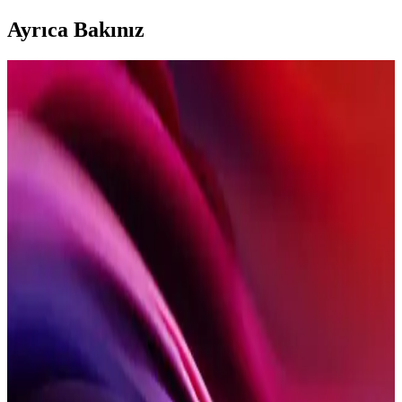
Ayrıca Bakınız
2025'te Konya Usulü Etli Ekmek: Evde Lezzetin
Sırlarını Keşfedin
Konya'nın geleneksel etli ekmek tarifini 2025 güncel yöntemlerle
öğrenin. Evde pratik yapım için hemen keşfedin! Hemen deneyin!
Konya Usulü Etli Ekmek Tarifi ve Geleneksel
Lezzetin Sırları
Konya usulü etli ekmek, geleneksel tarifleri ve yapım aşamalarıyla
evde hazırlamanızı sağlar. İnce hamur ve zengin et iç harcıyla
Anadolu'nun sıcaklığını hissettirir.
Konya'da Paket Servis Sunan Restoranlar: Lezzet
ve Güvenilirlik Rehberi
Konya'da paket servis hizmeti sunan restoranlar, geleneksel ve
modern mutfaklarıyla hızlı ve güvenilir teslimat avantajlarıyla öne
çıkıyor. Zengin menüler ve kullanıcı yorumlarıyla en iyi seçenekleri