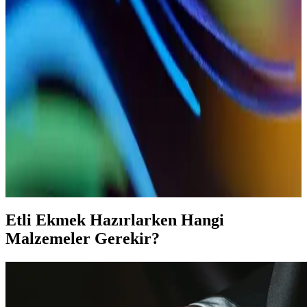
Konya Etli Ekmek: Tarih, Yapım Teknikleri ve En
İyi Mekanlar Hakkında Bilgiler
Konya'nın geleneksel lezzeti etli ekmek, ince hamur ve taze
malzemelerle hazırlanır. Tarihi ve kültürel önemiyle şehirdeki en
sevilen yemeklerden biridir.
Konya Usulü Etli Ekmek Tarifi: Geleneksel ve
Pratik Lezzetli Tarif
Konya mutfağından geleneksel etli ekmek tarifi, ince hamur ve
kıymalı harç ile hazırlanan pratik ve lezzetli bir yemek. Evde
yapımıyla sofralarınıza otantik tatlar katın.
Etli Ekmek Hazırlarken Hangi
Malzemeler Gerekir?