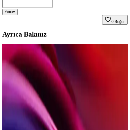
Yorum
0
Beğen
Ayrıca Bakınız
2025'te Konya Usulü Etli Ekmek: Evde Lezzetin
Sırlarını Keşfedin
Konya'nın geleneksel etli ekmek tarifini 2025 güncel yöntemlerle
öğrenin. Evde pratik yapım için hemen keşfedin! Hemen deneyin!
Konya Usulü Etli Ekmek Tarifi ve Geleneksel
Lezzetin Sırları
Konya usulü etli ekmek, geleneksel tarifleri ve yapım aşamalarıyla
evde hazırlamanızı sağlar. İnce hamur ve zengin et iç harcıyla
Anadolu'nun sıcaklığını hissettirir.
Konya'da Paket Servis Sunan Restoranlar: Lezzet