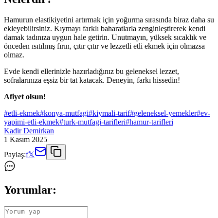
Hamurun elastikiyetini artırmak için yoğurma sırasında biraz daha su
ekleyebilirsiniz. Kıymayı farklı baharatlarla zenginleştirerek kendi
damak tadınıza uygun hale getirin. Unutmayın, yüksek sıcaklık ve
önceden ısıtılmış fırın, çıtır çıtır ve lezzetli etli ekmek için olmazsa
olmaz.
Evde kendi ellerinizle hazırladığınız bu geleneksel lezzet,
sofralarınıza eşsiz bir tat katacak. Deneyin, farkı hissedin!
Afiyet olsun!
#
etli-ekmek
#
konya-mutfagi
#
kiymali-tarif
#
geleneksel-yemekler
#
ev-
yapimi-etli-ekmek
#
turk-mutfagi-tarifleri
#
hamur-tarifleri
Kadir Demirkan
1 Kasım 2025
Paylaş:
f
𝕏
Yorumlar: