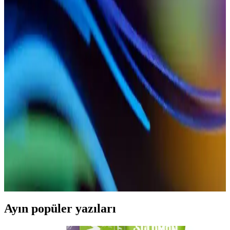
Mekanlar ve Tarifler
Konya’nın simgesi olan etli ekmek, geleneksel tarifler ve en iyi
mekanlar ile tanıtılıyor. Evde yapımı için püf noktaları ve detaylı
tarifler içerir.
Konya Etli Ekmek: Tarih, Yapım Teknikleri ve En
İyi Mekanlar Hakkında Bilgiler
Konya'nın geleneksel lezzeti etli ekmek, ince hamur ve taze
malzemelerle hazırlanır. Tarihi ve kültürel önemiyle şehirdeki en
sevilen yemeklerden biridir.
Konya Usulü Etli Ekmek Tarifi: Geleneksel ve
Pratik Lezzetli Tarif
Konya mutfağından geleneksel etli ekmek tarifi, ince hamur ve
kıymalı harç ile hazırlanan pratik ve lezzetli bir yemek. Evde
yapımıyla sofralarınıza otantik tatlar katın.
Ayın popüler yazıları