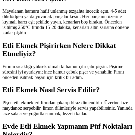
Mayalanan hamuru hafif unlanmış tezgahta incecik açın. 4-5 adet
dikdörtgen ya da yuvarlak parçalar kesin. Her parçanın üzerine
kıymalı harcı eşit şekilde yayın, kenarları boş bırakın. Önceden
ısıtılmış 250°C fırında 15-20 dakika, kenarları altın sarısına dönene
kadar pişirin.
Etli Ekmek Pişirirken Nelere Dikkat
Etmeliyiz?
Fırının sıcaklığı yüksek olmalı ki hamur çıtır çıtır pişsin. Pişirme
süresini iyi ayarlayın; ince hamur çabuk pişer ve yanabilir. Fırını
önceden ısıtmak başarı için kritik bir adım.
Etli Ekmek Nasıl Servis Edilir?
Pişen etli ekmekleri fırından çıkarıp biraz dinlendirin. Üzerine taze
maydanoz serpebilir, limon dilimleriyle servis yapabilirsiniz. Yanında
taze salata ve yoğurtla sunmak, lezzeti katlar.
Evde Etli Ekmek Yapmanın Püf Noktaları
Nelerdir?