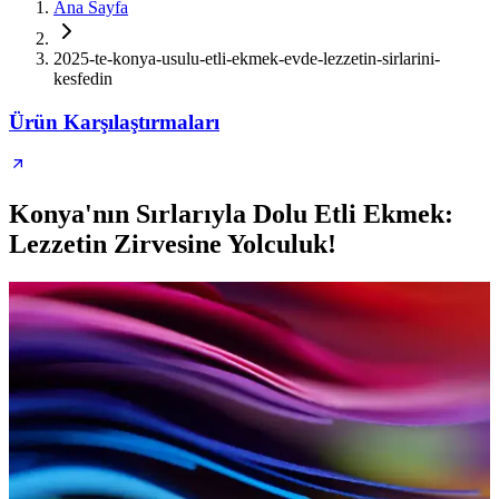
Ana Sayfa
2025-te-konya-usulu-etli-ekmek-evde-lezzetin-sirlarini-
kesfedin
Ürün Karşılaştırmaları
Konya'nın Sırlarıyla Dolu Etli Ekmek:
Lezzetin Zirvesine Yolculuk!