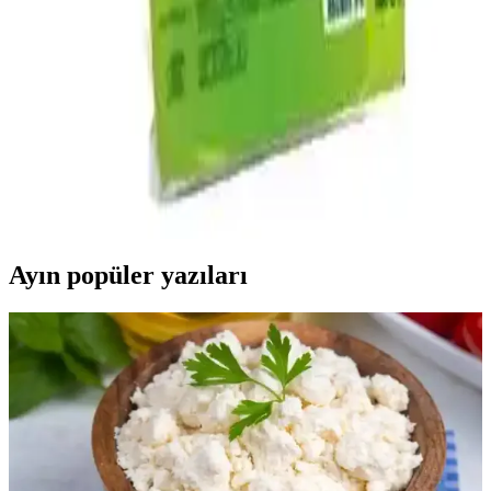
Galactago, doğal içeriklerle üretilen süt, yoğurt, peynir ve tereyağı
ile sağlıklı ve hijyenik ürünler sunar, günlük beslenmede güvenle
tercih edilir.
Muratbey Mozzarella Peynirinin Piyasa Durumu ve
Ürün Özellikleri Analizi
Muratbey mozzarella peynirinin genel piyasa durumu, özellikleri ve
tüketici ilgisi hakkında kapsamlı analiz. Türkiye’deki peynir
piyasasındaki yerini ve talep artışını özetliyor.
Ayın popüler yazıları