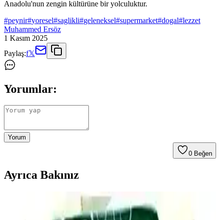
Anadolu'nun zengin kültürüne bir yolculuktur.
#
peynir
#
yoresel
#
saglikli
#
geleneksel
#
supermarket
#
dogal
#
lezzet
Muhammed Ersöz
1 Kasım 2025
Paylaş:
f
𝕏
Yorumlar:
Yorum
0
Beğen
Ayrıca Bakınız
Ev Yapımı Mac and Cheese'in Market Ürünleri Gibi
Tat Vermemesinin Nedenleri ve Çözümleri