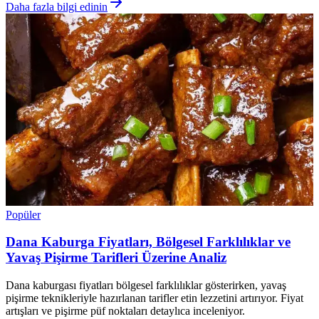
Daha fazla bilgi edinin
Popüler
Dana Kaburga Fiyatları, Bölgesel Farklılıklar ve
Yavaş Pişirme Tarifleri Üzerine Analiz
Dana kaburgası fiyatları bölgesel farklılıklar gösterirken, yavaş
pişirme teknikleriyle hazırlanan tarifler etin lezzetini artırıyor. Fiyat
artışları ve pişirme püf noktaları detaylıca inceleniyor.