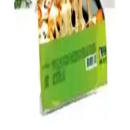
Ev Yapımı 1 Dolarlık Yumurta ve Peynirli Hot
Pocket Tarifi ve Hazırlama Yöntemleri
Ev yapımı yumurta ve peynirli hot pocket, düşük maliyeti ve pratik
hazırlanışıyla sağlıklı ve besleyici bir alternatif sunar. Kolay hamur
yapımı ve zengin iç malzemelerle evde hızlıca hazırlanabilir.
Galactago Süt Ürünleri: Doğal ve Yüksek Kalite
Standartlarıyla Sağlıklı Beslenme Seçenekleri
Galactago, doğal içeriklerle üretilen süt, yoğurt, peynir ve tereyağı
ile sağlıklı ve hijyenik ürünler sunar, günlük beslenmede güvenle
tercih edilir.
Muratbey Mozzarella Peynirinin Piyasa Durumu ve
Ürün Özellikleri Analizi
Muratbey mozzarella peynirinin genel piyasa durumu, özellikleri ve
tüketici ilgisi hakkında kapsamlı analiz. Türkiye’deki peynir
piyasasındaki yerini ve talep artışını özetliyor.