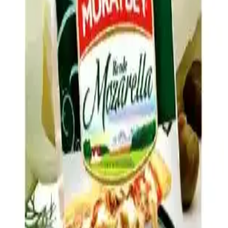
sunar.
Hash Brown Casserole Tarifinde Lezzeti Artıran
Malzeme ve Püf Noktaları
Hash brown casserole, donmuş patates, kremalı tavuk çorbası ve
cheddar peyniriyle hazırlanır. Soğan, pastırma, baharatlar ve çıtır üst
malzeme ile lezzeti artırılır, patateslerin kurutulması dokuyu
iyileştirir.
Pizza Yapımında Taze Mozzarella Kullanımında Su
Sorununu Önleme Yöntemleri ve Pişirme Teknikleri
Pizza yapımında taze mozzarella yüksek su içeriği nedeniyle
hamurun ıslanmasına yol açabilir. Doğru peynir seçimi, ön hazırlık
ve pişirme teknikleriyle bu sorun azaltılabilir.
Brüksel Lahanası Tariflerinde Pişirme Teknikleri ve
Lezzet Kombinasyonları Rehberi
Brüksel lahanasının fırınlama, kızartma, soteleme gibi pişirme
teknikleri ve pastırma, peynir, tatlandırıcılar gibi malzemelerle
zenginleştirilmesiyle ortaya çıkan çeşitli tarifler ve ipuçları
sunuluyor.