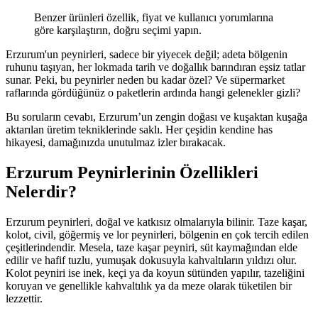
Benzer ürünleri özellik, fiyat ve kullanıcı yorumlarına
göre karşılaştırın, doğru seçimi yapın.
Erzurum'un peynirleri, sadece bir yiyecek değil; adeta bölgenin
ruhunu taşıyan, her lokmada tarih ve doğallık barındıran eşsiz tatlar
sunar. Peki, bu peynirler neden bu kadar özel? Ve süpermarket
raflarında gördüğünüz o paketlerin ardında hangi gelenekler gizli?
Bu soruların cevabı, Erzurum’un zengin doğası ve kuşaktan kuşağa
aktarılan üretim tekniklerinde saklı. Her çeşidin kendine has
hikayesi, damağınızda unutulmaz izler bırakacak.
Erzurum Peynirlerinin Özellikleri
Nelerdir?
Erzurum peynirleri, doğal ve katkısız olmalarıyla bilinir. Taze kaşar,
kolot, civil, göğermiş ve lor peynirleri, bölgenin en çok tercih edilen
çeşitlerindendir. Mesela, taze kaşar peyniri, süt kaymağından elde
edilir ve hafif tuzlu, yumuşak dokusuyla kahvaltıların yıldızı olur.
Kolot peyniri ise inek, keçi ya da koyun sütünden yapılır, tazeliğini
koruyan ve genellikle kahvaltılık ya da meze olarak tüketilen bir
lezzettir.