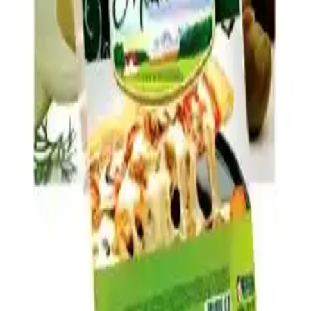
Sorununu Önleme Yöntemleri ve Pişirme Teknikleri
Pizza yapımında taze mozzarella yüksek su içeriği nedeniyle
hamurun ıslanmasına yol açabilir. Doğru peynir seçimi, ön hazırlık
ve pişirme teknikleriyle bu sorun azaltılabilir.
Brüksel Lahanası Tariflerinde Pişirme Teknikleri ve
Lezzet Kombinasyonları Rehberi
Brüksel lahanasının fırınlama, kızartma, soteleme gibi pişirme
teknikleri ve pastırma, peynir, tatlandırıcılar gibi malzemelerle
zenginleştirilmesiyle ortaya çıkan çeşitli tarifler ve ipuçları
sunuluyor.
Ev Yapımı 1 Dolarlık Yumurta ve Peynirli Hot
Pocket Tarifi ve Hazırlama Yöntemleri
Ev yapımı yumurta ve peynirli hot pocket, düşük maliyeti ve pratik
hazırlanışıyla sağlıklı ve besleyici bir alternatif sunar. Kolay hamur
yapımı ve zengin iç malzemelerle evde hızlıca hazırlanabilir.
Galactago Süt Ürünleri: Doğal ve Yüksek Kalite
Standartlarıyla Sağlıklı Beslenme Seçenekleri