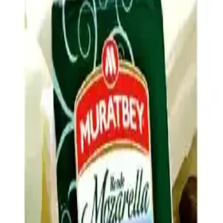
Ev yapımı mac and cheese tariflerinde market ürünlerindeki
karakteristik tadın yakalanamamasının nedenleri; peynir karışımı,
asidik bileşenler, tuz ve baharat dengesi ile pişirme teknikleri
detaylandırılıyor.
Evde Ucuz ve Doyurucu Tuzlu Atıştırmalık
Seçenekleri ve Hazırlama Yöntemleri
Evde kolay hazırlanabilen, ekonomik ve doyurucu tuzlu
atıştırmalıklar iş çıkışı açlığını hızlıca giderir. Dondurulmuş ürünler,
kuruyemişler, sebzeler ve peynir gibi seçenekler sağlıklı alternatifler
sunar.
Hash Brown Casserole Tarifinde Lezzeti Artıran
Malzeme ve Püf Noktaları
Hash brown casserole, donmuş patates, kremalı tavuk çorbası ve
cheddar peyniriyle hazırlanır. Soğan, pastırma, baharatlar ve çıtır üst
malzeme ile lezzeti artırılır, patateslerin kurutulması dokuyu
iyileştirir.
Pizza Yapımında Taze Mozzarella Kullanımında Su