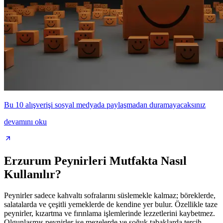
Bu 10 alışverişi sosyal medyada paylaşmadan duramayacaksınız
devamını oku
Erzurum Peynirleri Mutfakta Nasıl
Kullanılır?
Peynirler sadece kahvaltı sofralarını süslemekle kalmaz; böreklerde,
salatalarda ve çeşitli yemeklerde de kendine yer bulur. Özellikle taze
peynirler, kızartma ve fırınlama işlemlerinde lezzetlerini kaybetmez.
Olgunlaşmış peynirler ise mezelerde ve soğuk tabaklarda tercih