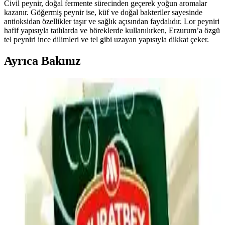
Civil peynir, doğal fermente sürecinden geçerek yoğun aromalar
kazanır. Göğermiş peynir ise, küf ve doğal bakteriler sayesinde
antioksidan özellikler taşır ve sağlık açısından faydalıdır. Lor peyniri
hafif yapısıyla tatlılarda ve böreklerde kullanılırken, Erzurum’a özgü
tel peyniri ince dilimleri ve tel gibi uzayan yapısıyla dikkat çeker.
Ayrıca Bakınız
Ev Yapımı Mac and Cheese'in Market Ürünleri Gibi
Tat Vermemesinin Nedenleri ve Çözümleri
Ev yapımı mac and cheese tariflerinde market ürünlerindeki
karakteristik tadın yakalanamamasının nedenleri; peynir karışımı,
asidik bileşenler, tuz ve baharat dengesi ile pişirme teknikleri
detaylandırılıyor.
Evde Ucuz ve Doyurucu Tuzlu Atıştırmalık
Seçenekleri ve Hazırlama Yöntemleri
Evde kolay hazırlanabilen, ekonomik ve doyurucu tuzlu
atıştırmalıklar iş çıkışı açlığını hızlıca giderir. Dondurulmuş ürünler,
kuruyemişler, sebzeler ve peynir gibi seçenekler sağlıklı alternatifler