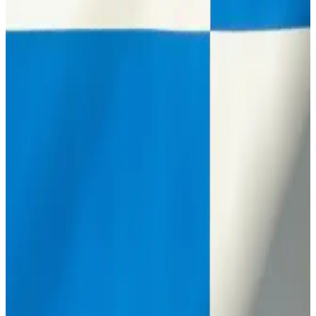
Samsun ile Bursa Arasında Ulaşım Seçenekleri ve
Mesafe Bilgileri
Samsun ile Bursa arasındaki yaklaşık 766 km'lik mesafe, ulaşım
tercihlerine göre değişir. Uçak, otobüs ve özel araç seçenekleriyle
seyahat planınızı optimize edin.
2025'te Bursa'da Et Mangal Keyfi: Doğayla İç İçe
En İyi Mekanlar
Bursa'da 2025'in en özel et mangal ve piknik alanlarıyla tanışın.
Doğayla iç içe lezzeti yaşamak için hemen keşfedin! İnceleyin!
Bursa'da 2025'te Elektrikli Bisikletlerle Ulaşımda
Devrim Başlıyor
Bursa’da çevreci ve ekonomik elektrikli bisiklet seçenekleriyle
tanışın. Modelleri ve kiralama fırsatlarını hemen keşfedin! İnceleyin.
2025'te Bursa Carrefour Sinema Deneyimiyle Film
Keyfiniz Artacak
Bursa Carrefour sinemasında modern teknoloji ve geniş film