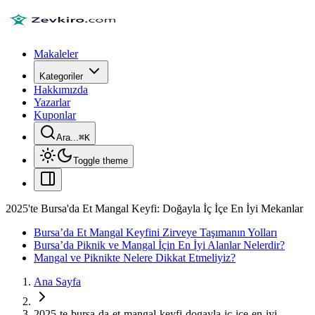
Makaleler
Kategoriler
Hakkımızda
Yazarlar
Kuponlar
Ara...
⌘
K
Toggle theme
2025'te Bursa'da Et Mangal Keyfi: Doğayla İç İçe En İyi Mekanlar
Bursa’da Et Mangal Keyfini Zirveye Taşımanın Yolları
Bursa’da Piknik ve Mangal İçin En İyi Alanlar Nelerdir?
Mangal ve Piknikte Nelere Dikkat Etmeliyiz?
Ana Sayfa
2025-te-bursa-da-et-mangal-keyfi-dogayla-ic-ice-en-iyi-