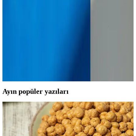
2025'te Bursa Market İndirimleri: Kaçırılmayacak 5
Büyük Fırsat
Bursa marketlerindeki 2025 indirimlerini keşfedin, akıllı alışverişle
tasarruf edin. En güncel fırsatları hemen inceleyin! Hemen keşfedin.
2025'te Akhisar-Bursa Yolculuğunuzu Değiştirecek 5
İpucu
Akhisar-Bursa arasındaki mesafe ve ulaşım detaylarını öğrenin. En
uygun rotayı seçin, seyahatinizi planlayın! Hemen
keşfedin! synopsis":"Akhisar ile Bursa arasındaki mes
Ayın popüler yazıları