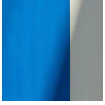
seçenekleri sizi bekliyor. Hemen detayları keşfedin!
2025'te Fethiye ile Bursa Arasında Yolculuğunuzu
Kolaylaştıracak 5 İpucu
Fethiye ile Bursa arasındaki ulaşım seçeneklerini ve yolculuk
ipuçlarını 2025 güncel rehberimizle keşfedin. Hemen inceleyin!
2025'te Bursa Market İndirimleri: Kaçırılmayacak 5
Büyük Fırsat
Bursa marketlerindeki 2025 indirimlerini keşfedin, akıllı alışverişle
tasarruf edin. En güncel fırsatları hemen inceleyin! Hemen keşfedin.
2025'te Akhisar-Bursa Yolculuğunuzu Değiştirecek 5
İpucu
Akhisar-Bursa arasındaki mesafe ve ulaşım detaylarını öğrenin. En
uygun rotayı seçin, seyahatinizi planlayın! Hemen
keşfedin! synopsis":"Akhisar ile Bursa arasındaki mes