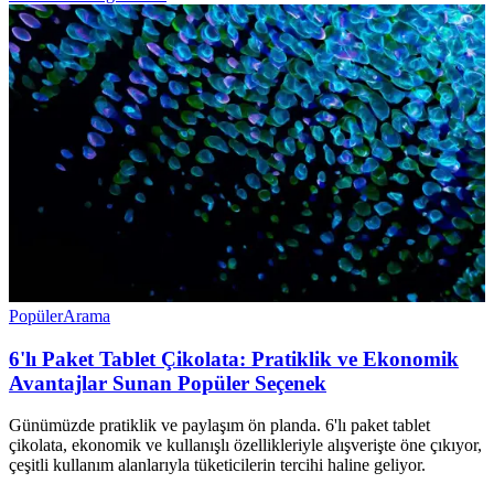
Popüler
Arama
6'lı Paket Tablet Çikolata: Pratiklik ve Ekonomik
Avantajlar Sunan Popüler Seçenek
Günümüzde pratiklik ve paylaşım ön planda. 6'lı paket tablet
çikolata, ekonomik ve kullanışlı özellikleriyle alışverişte öne çıkıyor,
çeşitli kullanım alanlarıyla tüketicilerin tercihi haline geliyor.