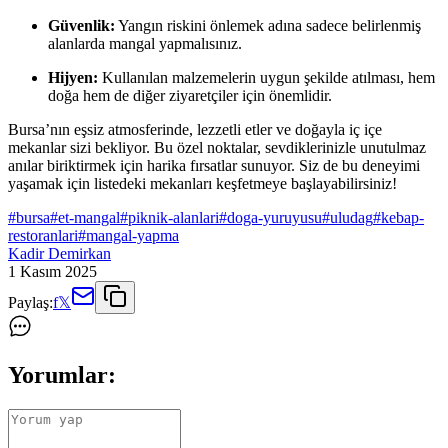
Güvenlik:
Yangın riskini önlemek adına sadece belirlenmiş
alanlarda mangal yapmalısınız.
Hijyen:
Kullanılan malzemelerin uygun şekilde atılması, hem
doğa hem de diğer ziyaretçiler için önemlidir.
Bursa’nın eşsiz atmosferinde, lezzetli etler ve doğayla iç içe
mekanlar sizi bekliyor. Bu özel noktalar, sevdiklerinizle unutulmaz
anılar biriktirmek için harika fırsatlar sunuyor. Siz de bu deneyimi
yaşamak için listedeki mekanları keşfetmeye başlayabilirsiniz!
#
bursa
#
et-mangal
#
piknik-alanlari
#
doga-yuruyusu
#
uludag
#
kebap-
restoranlari
#
mangal-yapma
Kadir Demirkan
1 Kasım 2025
Paylaş:
f
𝕏
Yorumlar: