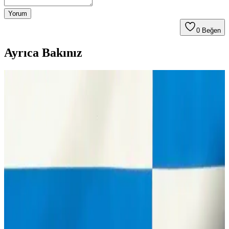
Yorum
0
Beğen
Ayrıca Bakınız
Bursa'da Metro ve Toplu Taşıma Ücretleri 2025
Güncel Durum ve Analizleri
Bursa'da 2025 itibarıyla metro ve toplu taşıma ücretleri
güncellenerek vatandaşların ulaşım maliyetleri artarken, alternatifler
ve etkileri detaylı analiz edilmiştir.
Samsun ile Bursa Arasında Ulaşım Seçenekleri ve
Mesafe Bilgileri
Samsun ile Bursa arasındaki yaklaşık 766 km'lik mesafe, ulaşım
tercihlerine göre değişir. Uçak, otobüs ve özel araç seçenekleriyle
seyahat planınızı optimize edin.
2025'te Bursa'da Et Mangal Keyfi: Doğayla İç İçe