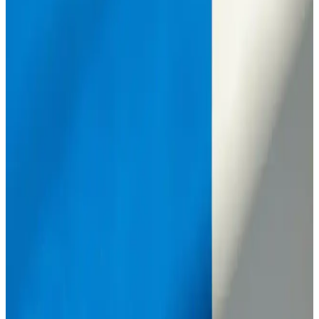
En İyi Mekanlar
Bursa'da 2025'in en özel et mangal ve piknik alanlarıyla tanışın.
Doğayla iç içe lezzeti yaşamak için hemen keşfedin! İnceleyin!
Bursa'da 2025'te Elektrikli Bisikletlerle Ulaşımda
Devrim Başlıyor
Bursa’da çevreci ve ekonomik elektrikli bisiklet seçenekleriyle
tanışın. Modelleri ve kiralama fırsatlarını hemen keşfedin! İnceleyin.
2025'te Bursa Carrefour Sinema Deneyimiyle Film
Keyfiniz Artacak
Bursa Carrefour sinemasında modern teknoloji ve geniş film
seçenekleri sizi bekliyor. Hemen detayları keşfedin!
2025'te Fethiye ile Bursa Arasında Yolculuğunuzu
Kolaylaştıracak 5 İpucu
Fethiye ile Bursa arasındaki ulaşım seçeneklerini ve yolculuk
ipuçlarını 2025 güncel rehberimizle keşfedin. Hemen inceleyin!