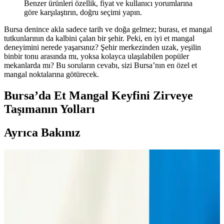
Benzer ürünleri özellik, fiyat ve kullanıcı yorumlarına
göre karşılaştırın, doğru seçimi yapın.
Bursa denince akla sadece tarih ve doğa gelmez; burası, et mangal
tutkunlarının da kalbini çalan bir şehir. Peki, en iyi et mangal
deneyimini nerede yaşarsınız? Şehir merkezinden uzak, yeşilin
binbir tonu arasında mı, yoksa kolayca ulaşılabilen popüler
mekanlarda mı? Bu soruların cevabı, sizi Bursa’nın en özel et
mangal noktalarına götürecek.
Bursa’da Et Mangal Keyfini Zirveye
Taşımanın Yolları
Ayrıca Bakınız
Bursa'da Metro ve Toplu Taşıma Ücretleri 2025
Güncel Durum ve Analizleri
Bursa'da 2025 itibarıyla metro ve toplu taşıma ücretleri
güncellenerek vatandaşların ulaşım maliyetleri artarken, alternatifler
ve etkileri detaylı analiz edilmiştir.