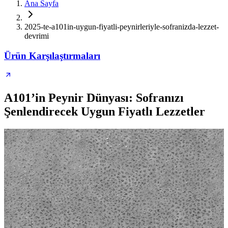
Ana Sayfa
2025-te-a101in-uygun-fiyatli-peynirleriyle-sofranizda-lezzet-
devrimi
Ürün Karşılaştırmaları
A101’in Peynir Dünyası: Sofranızı
Şenlendirecek Uygun Fiyatlı Lezzetler