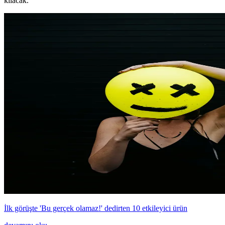
kılacak.
İlk görüşte 'Bu gerçek olamaz!' dedirten 10 etkileyici ürün