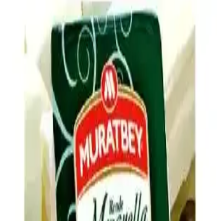
Ev Yapımı Mac and Cheese'in Market Ürünleri Gibi
Tat Vermemesinin Nedenleri ve Çözümleri
Ev yapımı mac and cheese tariflerinde market ürünlerindeki
karakteristik tadın yakalanamamasının nedenleri; peynir karışımı,
asidik bileşenler, tuz ve baharat dengesi ile pişirme teknikleri
detaylandırılıyor.
Evde Ucuz ve Doyurucu Tuzlu Atıştırmalık
Seçenekleri ve Hazırlama Yöntemleri
Evde kolay hazırlanabilen, ekonomik ve doyurucu tuzlu
atıştırmalıklar iş çıkışı açlığını hızlıca giderir. Dondurulmuş ürünler,
kuruyemişler, sebzeler ve peynir gibi seçenekler sağlıklı alternatifler
sunar.
Hash Brown Casserole Tarifinde Lezzeti Artıran
Malzeme ve Püf Noktaları
Hash brown casserole, donmuş patates, kremalı tavuk çorbası ve
cheddar peyniriyle hazırlanır. Soğan, pastırma, baharatlar ve çıtır üst
malzeme ile lezzeti artırılır, patateslerin kurutulması dokuyu
iyileştirir.