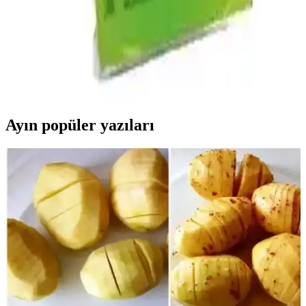
Muratbey Mozzarella Peynirinin Piyasa Durumu ve
Ürün Özellikleri Analizi
Muratbey mozzarella peynirinin genel piyasa durumu, özellikleri ve
tüketici ilgisi hakkında kapsamlı analiz. Türkiye’deki peynir
piyasasındaki yerini ve talep artışını özetliyor.
Ayın popüler yazıları