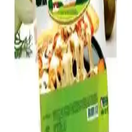
ve pişirme teknikleriyle bu sorun azaltılabilir.
Brüksel Lahanası Tariflerinde Pişirme Teknikleri ve
Lezzet Kombinasyonları Rehberi
Brüksel lahanasının fırınlama, kızartma, soteleme gibi pişirme
teknikleri ve pastırma, peynir, tatlandırıcılar gibi malzemelerle
zenginleştirilmesiyle ortaya çıkan çeşitli tarifler ve ipuçları
sunuluyor.
Ev Yapımı 1 Dolarlık Yumurta ve Peynirli Hot
Pocket Tarifi ve Hazırlama Yöntemleri
Ev yapımı yumurta ve peynirli hot pocket, düşük maliyeti ve pratik
hazırlanışıyla sağlıklı ve besleyici bir alternatif sunar. Kolay hamur
yapımı ve zengin iç malzemelerle evde hızlıca hazırlanabilir.
Galactago Süt Ürünleri: Doğal ve Yüksek Kalite
Standartlarıyla Sağlıklı Beslenme Seçenekleri
Galactago, doğal içeriklerle üretilen süt, yoğurt, peynir ve tereyağı
ile sağlıklı ve hijyenik ürünler sunar, günlük beslenmede güvenle
tercih edilir.