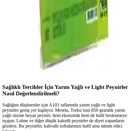
Galactago Süt Ürünleri: Doğal ve Yüksek Kalite
Standartlarıyla Sağlıklı Beslenme Seçenekleri
Galactago, doğal içeriklerle üretilen süt, yoğurt, peynir ve tereyağı
ile sağlıklı ve hijyenik ürünler sunar, günlük beslenmede güvenle
tercih edilir.
Muratbey Mozzarella Peynirinin Piyasa Durumu ve
Ürün Özellikleri Analizi
Muratbey mozzarella peynirinin genel piyasa durumu, özellikleri ve
tüketici ilgisi hakkında kapsamlı analiz. Türkiye’deki peynir
piyasasındaki yerini ve talep artışını özetliyor.
Sağlıklı Tercihler İçin Yarım Yağlı ve Light Peynirler
Nasıl Değerlendirilmeli?
Sağlığını düşünenler için A101 raflarında yarım yağlı ve light
peynirler geniş yer kaplıyor. Mesela, Torku’nun 850 gramlık yarım
yağlı süzme beyaz peyniri, hem ekonomik hem de hafif beslenmeye
uygun. Labne ve diğer düşük kalorili peynirler de diyet yapanların
gözdesi. Bu peynirler, kahvaltı sofralarınızı hafif ama tatmin edici