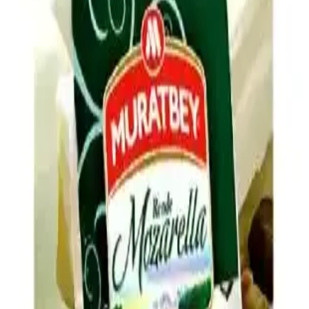
asidik bileşenler, tuz ve baharat dengesi ile pişirme teknikleri
detaylandırılıyor.
Evde Ucuz ve Doyurucu Tuzlu Atıştırmalık
Seçenekleri ve Hazırlama Yöntemleri
Evde kolay hazırlanabilen, ekonomik ve doyurucu tuzlu
atıştırmalıklar iş çıkışı açlığını hızlıca giderir. Dondurulmuş ürünler,
kuruyemişler, sebzeler ve peynir gibi seçenekler sağlıklı alternatifler
sunar.
Hash Brown Casserole Tarifinde Lezzeti Artıran
Malzeme ve Püf Noktaları
Hash brown casserole, donmuş patates, kremalı tavuk çorbası ve
cheddar peyniriyle hazırlanır. Soğan, pastırma, baharatlar ve çıtır üst
malzeme ile lezzeti artırılır, patateslerin kurutulması dokuyu
iyileştirir.
Pizza Yapımında Taze Mozzarella Kullanımında Su
Sorununu Önleme Yöntemleri ve Pişirme Teknikleri
Pizza yapımında taze mozzarella yüksek su içeriği nedeniyle
hamurun ıslanmasına yol açabilir. Doğru peynir seçimi, ön hazırlık