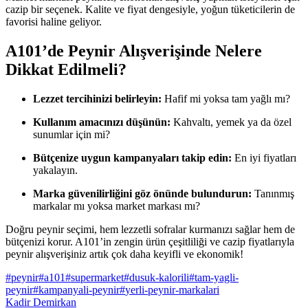
cazip bir seçenek. Kalite ve fiyat dengesiyle, yoğun tüketicilerin de
favorisi haline geliyor.
A101’de Peynir Alışverişinde Nelere
Dikkat Edilmeli?
Lezzet tercihinizi belirleyin:
Hafif mi yoksa tam yağlı mı?
Kullanım amacınızı düşünün:
Kahvaltı, yemek ya da özel
sunumlar için mi?
Bütçenize uygun kampanyaları takip edin:
En iyi fiyatları
yakalayın.
Marka güvenilirliğini göz önünde bulundurun:
Tanınmış
markalar mı yoksa market markası mı?
Doğru peynir seçimi, hem lezzetli sofralar kurmanızı sağlar hem de
bütçenizi korur. A101’in zengin ürün çeşitliliği ve cazip fiyatlarıyla
peynir alışverişiniz artık çok daha keyifli ve ekonomik!
#
peynir
#
a101
#
supermarket
#
dusuk-kalorili
#
tam-yagli-
peynir
#
kampanyali-peynir
#
yerli-peynir-markalari
Kadir Demirkan