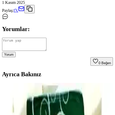
1 Kasım 2025
Paylaş:
f
𝕏
Yorumlar:
Yorum
0
Beğen
Ayrıca Bakınız
Ev Yapımı Mac and Cheese'in Market Ürünleri Gibi
Tat Vermemesinin Nedenleri ve Çözümleri
Ev yapımı mac and cheese tariflerinde market ürünlerindeki
karakteristik tadın yakalanamamasının nedenleri; peynir karışımı,