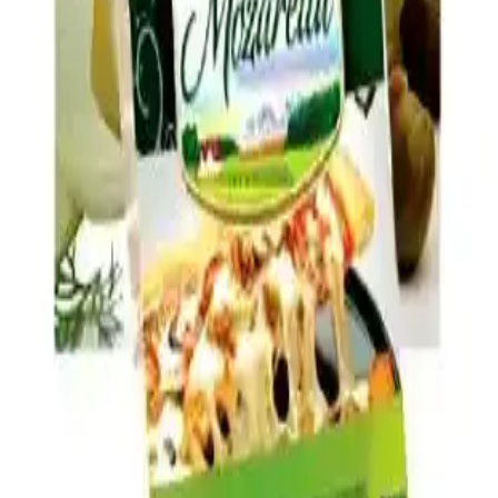
Pizza Yapımında Taze Mozzarella Kullanımında Su
Sorununu Önleme Yöntemleri ve Pişirme Teknikleri
Pizza yapımında taze mozzarella yüksek su içeriği nedeniyle
hamurun ıslanmasına yol açabilir. Doğru peynir seçimi, ön hazırlık
ve pişirme teknikleriyle bu sorun azaltılabilir.
Brüksel Lahanası Tariflerinde Pişirme Teknikleri ve
Lezzet Kombinasyonları Rehberi
Brüksel lahanasının fırınlama, kızartma, soteleme gibi pişirme
teknikleri ve pastırma, peynir, tatlandırıcılar gibi malzemelerle
zenginleştirilmesiyle ortaya çıkan çeşitli tarifler ve ipuçları
sunuluyor.
Ev Yapımı 1 Dolarlık Yumurta ve Peynirli Hot
Pocket Tarifi ve Hazırlama Yöntemleri
Ev yapımı yumurta ve peynirli hot pocket, düşük maliyeti ve pratik
hazırlanışıyla sağlıklı ve besleyici bir alternatif sunar. Kolay hamur
yapımı ve zengin iç malzemelerle evde hızlıca hazırlanabilir.