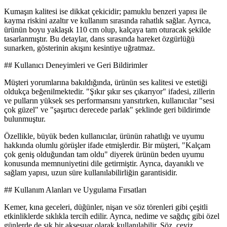
Kumaşın kalitesi ise dikkat çekicidir; pamuklu benzeri yapısı ile
kayma riskini azaltır ve kullanım sırasında rahatlık sağlar. Ayrıca,
ürünün boyu yaklaşık 110 cm olup, kalçaya tam oturacak şekilde
tasarlanmıştır. Bu detaylar, dans sırasında hareket özgürlüğü
sunarken, gösterinin akışını kesintiye uğratmaz.
## Kullanıcı Deneyimleri ve Geri Bildirimler
Müşteri yorumlarına bakıldığında, ürünün ses kalitesi ve estetiği
oldukça beğenilmektedir. "Şıkır şıkır ses çıkarıyor" ifadesi, zillerin
ve pulların yüksek ses performansını yansıtırken, kullanıcılar "sesi
çok güzel" ve "şaşırtıcı derecede parlak" şeklinde geri bildirimde
bulunmuştur.
Özellikle, büyük beden kullanıcılar, ürünün rahatlığı ve uyumu
hakkında olumlu görüşler ifade etmişlerdir. Bir müşteri, "Kalçam
çok geniş olduğundan tam oldu" diyerek ürünün beden uyumu
konusunda memnuniyetini dile getirmiştir. Ayrıca, dayanıklı ve
sağlam yapısı, uzun süre kullanılabilirliğin garantisidir.
## Kullanım Alanları ve Uygulama Fırsatları
Kemer, kına geceleri, düğünler, nişan ve söz törenleri gibi çeşitli
etkinliklerde sıklıkla tercih edilir. Ayrıca, nedime ve sağdıç gibi özel
günlerde de şık bir aksesuar olarak kullanılabilir. Söz, çeyiz