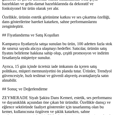
hazırlıkları ve gelin-damat hazırlıklarında da dekoratif ve
fonksiyonel bir ürün olarak yer alır.
Özellikle, ürünün estetik görünüme katkısı ve ses çıkartma özelliği,
dans gösterilerine hareket katarken, sahne performanslarını
zenginleştirir.
## Fiyatlandırma ve Satış Koşulları
Kampanya fiyatlarıyla satışa sunulan bu ürün, 100 adetten fazla stok
ile sınırsız sayıda alıcıya ulaşmayı hedefler. Satıcılar, ürünün satış
fiyatını belirleme hakkına sahip olup, çeşitli promosyon ve indirim
fırsatlarıyla müşteriye sunulur.
Ayrıca, 15 gün içinde ücretsiz iade imkanını da içeren satış
politikası, müşteri memnuniyetini ön planda tutar. Ürünler, Trendyol
güvencesiyle, hızlı teslimat ve güvenli alışveriş avantajlarıyla satın
alınabilir.
## Sonuç ve Değerlendirme
ZEYMERADE Siyah Şakira Dans Kemeri, estetik, ses performansı
ve dayanıklılık açısından öne çıkan bir üründür. Özellikle dansçı ve
eğlence sektöründe faaliyet gösterenler için tasarlanmış olan bu
kemer, kullanıcısına özgüven ve şıklık katarken, sahne