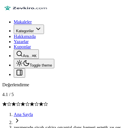
Makaleler
Kategoriler
Hakkımızda
Yazarlar
Kuponlar
Ara...
⌘
K
Toggle theme
Değerlendirme
4.1
/
5
Ana Sayfa
zeymerade-siyah-sakira-oryantal-dans-kemeri-estetik-ve-ses-