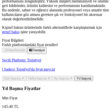
performansını zenginleştirir. Yüksek müşteri memnuniyeti ve olumlu
geri bildirimler, ürünün kalitesini ve performansını kanıtlamaktadır.
Bu nedenle, sahne ve eğlence alanında profesyonel veya amatör tüm
kullanıcıların göz atması gereken şık ve fonksiyonel bir aksesuar
olarak değerlendirilmelidir.
Kişisel bakım ürünlerinde farklı alternatiflerle karşılaştırmak için
genel bakış
işine yarayabilir.
Fiyat Bilgileri
Farklı platformlardaki fiyat trendleri
🛒
Hepsiburada
🛍️
Trendyol
Seçili Platform:
Trendyol
ℹ️ Sadece Trendyol'da fiyat mevcut
Gün başına
✗
Hafta başına
✗
Ay başına
✗
Yıl başına
Yıl Başına Fiyatlar
Min Fiyat
145.40
TL