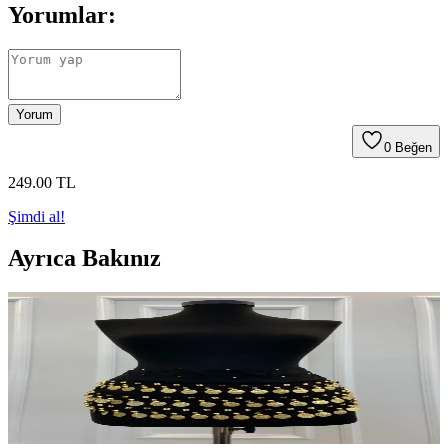
Yorumlar:
Yorum
0
Beğen
249
.00
TL
Şimdi al!
Ayrıca Bakınız
ZEYMERADE Siyah Şakira Oryantal Dans
Kemeri: Estetik ve Ses Kalitesiyle Sahne Şıklığı
ZEYMERADE markasının siyah Şakira dans kemeri, estetik,
dayanıklılık ve yüksek ses performansıyla sahne ve etkinliklerde öne
çıkar, büyük beden uyumu ve kolay kullanımıyla tercih edilir.