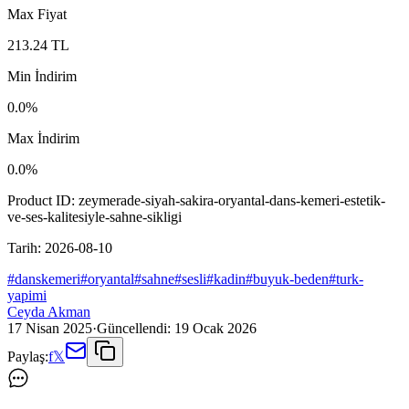
Max Fiyat
213.24
TL
Min İndirim
0.0
%
Max İndirim
0.0
%
Product ID:
zeymerade-siyah-sakira-oryantal-dans-kemeri-estetik-
ve-ses-kalitesiyle-sahne-sikligi
Tarih:
2026-08-10
#
danskemeri
#
oryantal
#
sahne
#
sesli
#
kadin
#
buyuk-beden
#
turk-
yapimi
Ceyda Akman
17 Nisan 2025
·
Güncellendi:
19 Ocak 2026
Paylaş:
f
𝕏