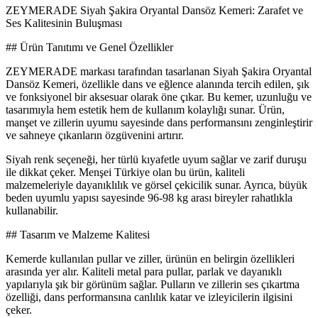
ZEYMERADE Siyah Şakira Oryantal Dansöz Kemeri: Zarafet ve
Ses Kalitesinin Buluşması
## Ürün Tanıtımı ve Genel Özellikler
ZEYMERADE markası tarafından tasarlanan Siyah Şakira Oryantal
Dansöz Kemeri, özellikle dans ve eğlence alanında tercih edilen, şık
ve fonksiyonel bir aksesuar olarak öne çıkar. Bu kemer, uzunluğu ve
tasarımıyla hem estetik hem de kullanım kolaylığı sunar. Ürün,
manşet ve zillerin uyumu sayesinde dans performansını zenginleştirir
ve sahneye çıkanların özgüvenini artırır.
Siyah renk seçeneği, her türlü kıyafetle uyum sağlar ve zarif duruşu
ile dikkat çeker. Menşei Türkiye olan bu ürün, kaliteli
malzemeleriyle dayanıklılık ve görsel çekicilik sunar. Ayrıca, büyük
beden uyumlu yapısı sayesinde 96-98 kg arası bireyler rahatlıkla
kullanabilir.
## Tasarım ve Malzeme Kalitesi
Kemerde kullanılan pullar ve ziller, ürünün en belirgin özellikleri
arasında yer alır. Kaliteli metal para pullar, parlak ve dayanıklı
yapılarıyla şık bir görünüm sağlar. Pulların ve zillerin ses çıkartma
özelliği, dans performansına canlılık katar ve izleyicilerin ilgisini
çeker.