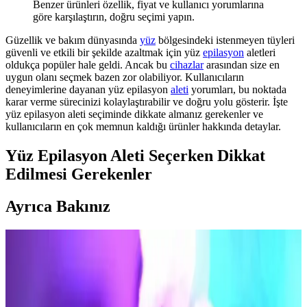
Benzer ürünleri özellik, fiyat ve kullanıcı yorumlarına
göre karşılaştırın, doğru seçimi yapın.
Güzellik ve bakım dünyasında
yüz
bölgesindeki istenmeyen tüyleri
güvenli ve etkili bir şekilde azaltmak için yüz
epilasyon
aletleri
oldukça popüler hale geldi. Ancak bu
cihazlar
arasından size en
uygun olanı seçmek bazen zor olabiliyor. Kullanıcıların
deneyimlerine dayanan yüz epilasyon
aleti
yorumları, bu noktada
karar verme sürecinizi kolaylaştırabilir ve doğru yolu gösterir. İşte
yüz epilasyon aleti seçiminde dikkate almanız gerekenler ve
kullanıcıların en çok memnun kaldığı ürünler hakkında detaylar.
Yüz Epilasyon Aleti Seçerken Dikkat
Edilmesi Gerekenler
Ayrıca Bakınız
Hassas Ciltler İçin Güvenli ve Etkili Tüy Alma
Yöntemleri Rehberi
Hassas ciltler için güvenli tüy alma yöntemleri, doğru ürün seçimi ve
uygulama teknikleriyle tahrişi en aza indirir, rahat bir deneyim