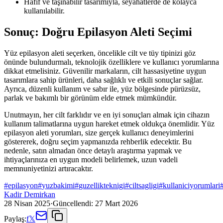
Hafif ve taşınabilir tasarımıyla, seyahatlerde de kolayca
kullanılabilir.
Sonuç: Doğru Epilasyon Aleti Seçimi
Yüz epilasyon aleti seçerken, öncelikle cilt ve tüy tipinizi göz
önünde bulundurmalı, teknolojik özelliklere ve kullanıcı yorumlarına
dikkat etmelisiniz. Güvenilir markaların, cilt hassasiyetine uygun
tasarımlara sahip ürünleri, daha sağlıklı ve etkili sonuçlar sağlar.
Ayrıca, düzenli kullanım ve sabır ile, yüz bölgesinde pürüzsüz,
parlak ve bakımlı bir görünüm elde etmek mümkündür.
Unutmayın, her cilt farklıdır ve en iyi sonuçları almak için cihazın
kullanım talimatlarına uygun hareket etmek oldukça önemlidir. Yüz
epilasyon aleti yorumları, size gerçek kullanıcı deneyimlerini
göstererek, doğru seçim yapmanızda rehberlik edecektir. Bu
nedenle, satın almadan önce detaylı araştırma yapmak ve
ihtiyaçlarınıza en uygun modeli belirlemek, uzun vadeli
memnuniyetinizi artıracaktır.
#
epilasyon
#
yuzbakimi
#
guzellikteknigi
#
ciltsagligi
#
kullaniciyorumlari
Kadir Demirkan
28 Nisan 2025
·
Güncellendi:
27 Mart 2026
Paylaş:
f
𝕏