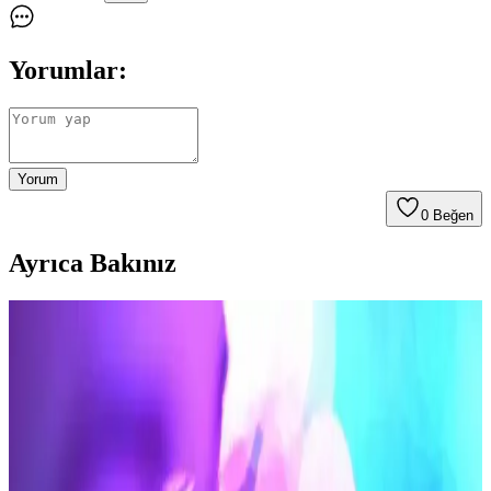
Yorumlar:
Yorum
0
Beğen
Ayrıca Bakınız
Hassas Ciltler İçin Güvenli ve Etkili Tüy Alma
Yöntemleri Rehberi
Hassas ciltler için güvenli tüy alma yöntemleri, doğru ürün seçimi ve
uygulama teknikleriyle tahrişi en aza indirir, rahat bir deneyim
sağlar.
Clorethyl Soğutucu Sprey 150ml 3 Adet: Lazer