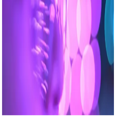
Cilt Sırları
Migros'ta 2025'in en iyi ağda banı modelleri ve kullanım ipuçlarıyla
pürüzsüz cilde kavuşun. Hemen keşfedin!
2025'te Braun Silk Expert Pro 5 PL5154 ile Evde
Kalıcı Epilasyonun Sırları
Braun Silk Expert Pro 5 PL5154 ile evde pürüzsüz cilde kavuşun.
Teknolojik özelliklerini ve kullanıcı yorumlarını hemen inceleyin!
Isparta'da 2025'te Lazer Epilasyonun 5 Sırrı:
Gerçek Deneyimler ve Uzman Seçimi
2025'te Isparta'da lazer epilasyonun sırlarını keşfedin, güvenilir
merkezlerle tanışın. Doğru seçimi yapmak için hemen inceleyin!
2025'te Veet Tüy Dökücü Krem ile Tüy Alma
Alışkanlığınızı Değiştirin
Veet tüy dökücü kremle zahmetsiz tüy alma ve uzun süreli incelme
avantajını keşfedin. Detayları öğrenin, hemen deneyin!