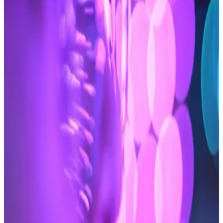
ideal, ekonomik ve etkili epilasyon seçeneği sunar.
2025'te Migros'ta Ağda Banı Seçimiyle Pürüzsüz
Cilt Sırları
Migros'ta 2025'in en iyi ağda banı modelleri ve kullanım ipuçlarıyla
pürüzsüz cilde kavuşun. Hemen keşfedin!
2025'te Braun Silk Expert Pro 5 PL5154 ile Evde
Kalıcı Epilasyonun Sırları
Braun Silk Expert Pro 5 PL5154 ile evde pürüzsüz cilde kavuşun.
Teknolojik özelliklerini ve kullanıcı yorumlarını hemen inceleyin!
Isparta'da 2025'te Lazer Epilasyonun 5 Sırrı:
Gerçek Deneyimler ve Uzman Seçimi
2025'te Isparta'da lazer epilasyonun sırlarını keşfedin, güvenilir
merkezlerle tanışın. Doğru seçimi yapmak için hemen inceleyin!
2025'te Veet Tüy Dökücü Krem ile Tüy Alma
Alışkanlığınızı Değiştirin