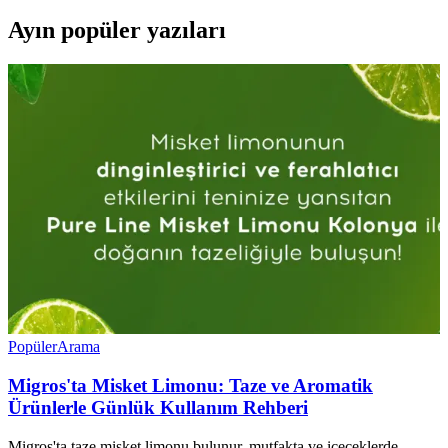
Ayın popüler yazıları
Popüler
Arama
Migros'ta Misket Limonu: Taze ve Aromatik
Ürünlerle Günlük Kullanım Rehberi
Migros'ta taze misket limonu bulunur, mutfakta ve içeceklerde