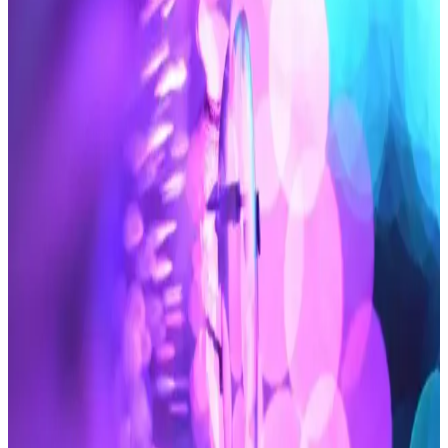
Epilasyonda Ağrı ve Hassasiyeti Azaltan Etkili
Çözüm
Clorethyl Soğutucu Sprey, lazer epilasyon ve anestezik
uygulamalarda ciltte hızlı soğutma ve ağrı azaltıcı etki sağlar. 3'lü
paket, pratik kullanım ve konfor sunar. Türkiye üretimi, cilt
hassasiyetini azaltır.
Veet Hassas Ciltler İçin Güvenli Ağda Ürünleri ve
Kullanım İpuçları
Veet'in hassas ciltler için geliştirilmiş ağda ürünleri, yatıştırıcı
içerikleriyle tahrişi azaltır, doğru kullanım ve bakım önerileriyle
güvenli epilasyon sağlar.
Marketlerde Satılan Bıyık Ağdası: Kullanımı,
Özellikleri ve Pratik Yüz Bakımı Yöntemleri
Marketlerde bulunan bıyık ağdaları, kolay kullanımı ve güvenli
yapısıyla yüz kıllarını pratik şekilde almanızı sağlar. Evde bakım için
ideal, ekonomik ve etkili epilasyon seçeneği sunar.
2025'te Migros'ta Ağda Banı Seçimiyle Pürüzsüz