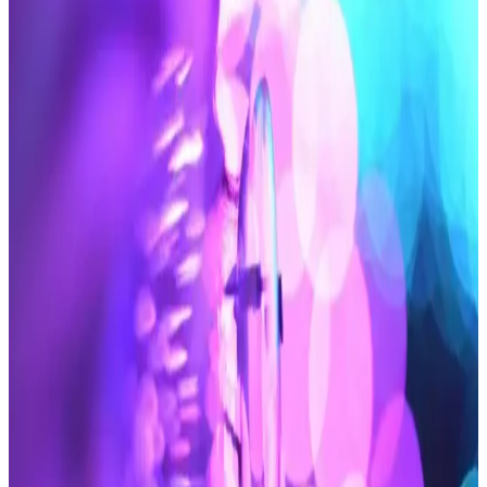
sağlar.
Clorethyl Soğutucu Sprey 150ml 3 Adet: Lazer
Epilasyonda Ağrı ve Hassasiyeti Azaltan Etkili
Çözüm
Clorethyl Soğutucu Sprey, lazer epilasyon ve anestezik
uygulamalarda ciltte hızlı soğutma ve ağrı azaltıcı etki sağlar. 3'lü
paket, pratik kullanım ve konfor sunar. Türkiye üretimi, cilt
hassasiyetini azaltır.
Veet Hassas Ciltler İçin Güvenli Ağda Ürünleri ve
Kullanım İpuçları
Veet'in hassas ciltler için geliştirilmiş ağda ürünleri, yatıştırıcı
içerikleriyle tahrişi azaltır, doğru kullanım ve bakım önerileriyle
güvenli epilasyon sağlar.
Marketlerde Satılan Bıyık Ağdası: Kullanımı,
Özellikleri ve Pratik Yüz Bakımı Yöntemleri
Marketlerde bulunan bıyık ağdaları, kolay kullanımı ve güvenli
yapısıyla yüz kıllarını pratik şekilde almanızı sağlar. Evde bakım için