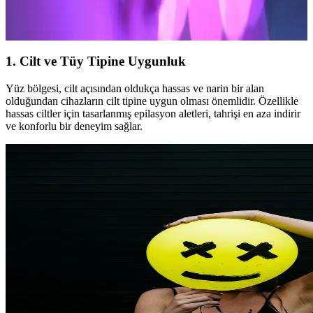
Veet tüy dökücü kremle zahmetsiz tüy alma ve uzun süreli incelme
avantajını keşfedin. Detayları öğrenin, hemen deneyin!
1. Cilt ve Tüy Tipine Uygunluk
Yüz bölgesi, cilt açısından oldukça hassas ve narin bir alan
olduğundan cihazların cilt tipine uygun olması önemlidir. Özellikle
hassas ciltler için tasarlanmış epilasyon aletleri, tahrişi en aza indirir
ve konforlu bir deneyim sağlar.