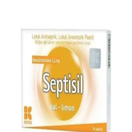
Vitago Pastıl Doğal İçeriklerle Solunum ve Boğaz
Rahatlatıcı Pastil Ürünü Tanıtımı ve
Değerlendirmesi
Vitago Pastıl, doğal içeriklerle zenginleştirilmiş, boğaz ve solunum
rahatlatıcı etkisiyle öne çıkan pratik pastil. 16'lı paket, yüksek
kullanıcı memnuniyeti ve güvenilirliğiyle soğuk havalarda ideal.
CISTUS Antivirus Bal Limon Pastil: Doğal ve Etkili
Boğaz Rahatlatıcı Ürün
Türkiye menşeli, doğal içeriklerle formüle edilmiş CISTUS Bal
Limon Pastil, boğaz ağrılarına karşı etkili ve rahatlatıcı bir çözüm
sunar. Günlük kullanım ve güvenilirliğiyle öne çıkar.
Dynavit Pastil: Boğaz Rahatlatıcı ve Günlük
Kullanım İçin Pratik Bir Seçenek
Dynavit pastil hakkında detaylı bilgi olmamakla birlikte, boğaz
rahatlatıcı ve hafif semptom giderici özellikleriyle günlük yaşamda
pratik bir çözüm sunabilir.
Strepsils Mentollü Pastil: Boğaz Rahatsızlıklarını