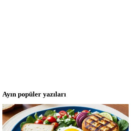
Antiviral Pastillerin Kullanımı ve Boğaz
Rahatsızlıklarına Etkisi Hakkında Detaylı Bilgi
Antiviral pastiller, boğaz ağrısı ve tahrişlerini hafifletmek için
kullanılan, antiviral ve yatıştırıcı içeriklere sahip ürünlerdir. Doğru
kullanım ve dikkatli seçim önemlidir.
Sera Septisil Bal ve Limon Aromalı Pastil: Boğaz
Sağlığını Destekleyen Doğal Çözüm
Sera Septisil Bal ve Limon Aromalı 16'lı Pastil, doğal içerikleriyle
boğazı rahatlatır, öksürüğü hafifletir ve günlük iletişimi kolaylaştırır.
Pratik ve lezzetli çözüm sunar.
Ayın popüler yazıları