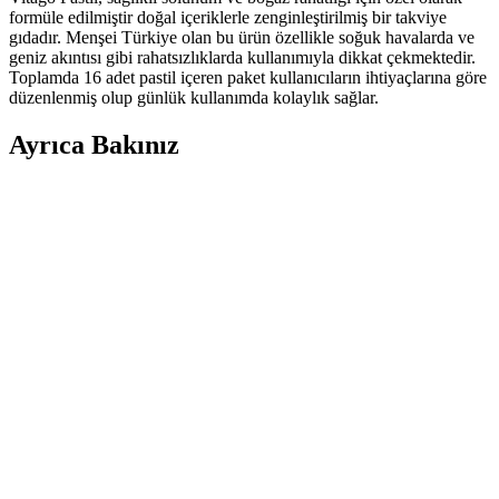
formüle edilmiştir doğal içeriklerle zenginleştirilmiş bir takviye
gıdadır. Menşei Türkiye olan bu ürün özellikle soğuk havalarda ve
geniz akıntısı gibi rahatsızlıklarda kullanımıyla dikkat çekmektedir.
Toplamda 16 adet pastil içeren paket kullanıcıların ihtiyaçlarına göre
düzenlenmiş olup günlük kullanımda kolaylık sağlar.
Ayrıca Bakınız
Strepsils Ballı Limonlu Pastil özellikleri ve kullanım
alanları hakkında detaylı bilgi
Strepsils Ballı Limonlu Pastil, doğal içerikleriyle boğaz ağrısı ve
tahrişlerini hafifletir, bağışıklığı destekler, lezzetli aromasıyla günlük
rahatlatıcı bir seçenektir.
Strepsils Pastil Boğaz Rahatlatıcı ve Koruyucu
Özellikleri ve Kullanım Alanları
Strepsils pastil, boğaz ağrısı ve tahrişi hafifletir, enfeksiyonlara karşı
koruma sağlar, aromalarla kişisel tercih sunar, taşınabilir ve kullanımı
kolaydır, soğuk havalarda pratik bir seçenektir.