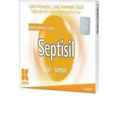
rahatlatıcı etkisiyle öne çıkan pratik pastil. 16'lı paket, yüksek
kullanıcı memnuniyeti ve güvenilirliğiyle soğuk havalarda ideal.
CISTUS Antivirus Bal Limon Pastil: Doğal ve Etkili
Boğaz Rahatlatıcı Ürün
Türkiye menşeli, doğal içeriklerle formüle edilmiş CISTUS Bal
Limon Pastil, boğaz ağrılarına karşı etkili ve rahatlatıcı bir çözüm
sunar. Günlük kullanım ve güvenilirliğiyle öne çıkar.
Dynavit Pastil: Boğaz Rahatlatıcı ve Günlük
Kullanım İçin Pratik Bir Seçenek
Dynavit pastil hakkında detaylı bilgi olmamakla birlikte, boğaz
rahatlatıcı ve hafif semptom giderici özellikleriyle günlük yaşamda
pratik bir çözüm sunabilir.
Strepsils Mentollü Pastil: Boğaz Rahatsızlıklarını
Hafifletici Yüksek Kaliteli Ürün
Strepsils Mentollü Pastil, boğaz rahatsızlıklarını hafifletir, ferahlatıcı
etkisiyle günlük yaşam kalitenizi yükseltir. Amerikan menşei yüksek
kalite standartlarına uygun, güvenli ve hijyenik formüle sahiptir.