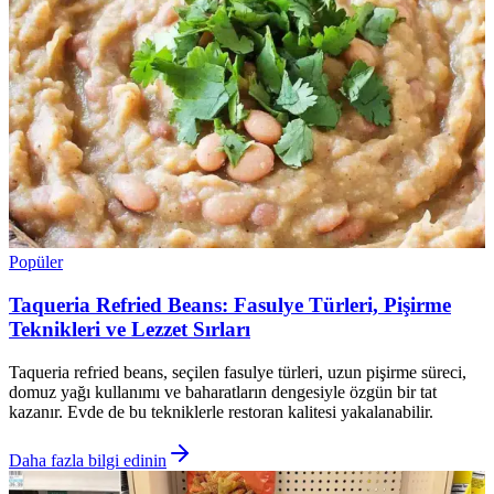
Popüler
Taqueria Refried Beans: Fasulye Türleri, Pişirme
Teknikleri ve Lezzet Sırları
Taqueria refried beans, seçilen fasulye türleri, uzun pişirme süreci,
domuz yağı kullanımı ve baharatların dengesiyle özgün bir tat
kazanır. Evde de bu tekniklerle restoran kalitesi yakalanabilir.
Daha fazla bilgi edinin