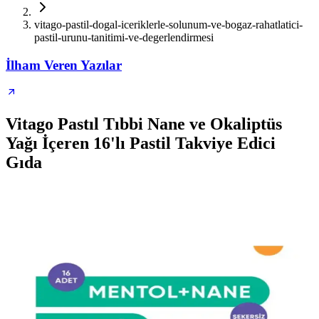
vitago-pastil-dogal-iceriklerle-solunum-ve-bogaz-rahatlatici-
pastil-urunu-tanitimi-ve-degerlendirmesi
İlham Veren Yazılar
Vitago Pastıl Tıbbi Nane ve Okaliptüs
Yağı İçeren 16'lı Pastil Takviye Edici
Gıda