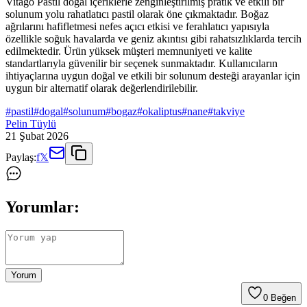
Vitago Pastıl doğal içeriklerle zenginleştirilmiş pratik ve etkili bir
solunum yolu rahatlatıcı pastil olarak öne çıkmaktadır. Boğaz
ağrılarını hafifletmesi nefes açıcı etkisi ve ferahlatıcı yapısıyla
özellikle soğuk havalarda ve geniz akıntısı gibi rahatsızlıklarda tercih
edilmektedir. Ürün yüksek müşteri memnuniyeti ve kalite
standartlarıyla güvenilir bir seçenek sunmaktadır. Kullanıcıların
ihtiyaçlarına uygun doğal ve etkili bir solunum desteği arayanlar için
uygun bir alternatif olarak değerlendirilebilir.
#
pastil
#
dogal
#
solunum
#
bogaz
#
okaliptus
#
nane
#
takviye
Pelin Tüylü
21 Şubat 2026
Paylaş:
f
𝕏
Yorumlar:
Yorum
0
Beğen