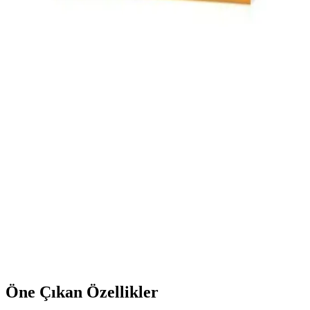
Hafifletici Yüksek Kaliteli Ürün
Strepsils Mentollü Pastil, boğaz rahatsızlıklarını hafifletir, ferahlatıcı
etkisiyle günlük yaşam kalitenizi yükseltir. Amerikan menşei yüksek
kalite standartlarına uygun, güvenli ve hijyenik formüle sahiptir.
Antiviral Pastillerin Kullanımı ve Boğaz
Rahatsızlıklarına Etkisi Hakkında Detaylı Bilgi
Antiviral pastiller, boğaz ağrısı ve tahrişlerini hafifletmek için
kullanılan, antiviral ve yatıştırıcı içeriklere sahip ürünlerdir. Doğru
kullanım ve dikkatli seçim önemlidir.
Sera Septisil Bal ve Limon Aromalı Pastil: Boğaz
Sağlığını Destekleyen Doğal Çözüm
Sera Septisil Bal ve Limon Aromalı 16'lı Pastil, doğal içerikleriyle
boğazı rahatlatır, öksürüğü hafifletir ve günlük iletişimi kolaylaştırır.
Pratik ve lezzetli çözüm sunar.
Öne Çıkan Özellikler