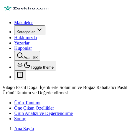
Makaleler
Kategoriler
Hakkımızda
Yazarlar
Kuponlar
Ara...
⌘
K
Toggle theme
Vitago Pastıl Doğal İçeriklerle Solunum ve Boğaz Rahatlatıcı Pastil
Ürünü Tanıtımı ve Değerlendirmesi
Ürün Tanıtımı
Öne Çıkan Özellikler
Ürün Analizi ve Değerlendirme
Sonuç
Ana Sayfa