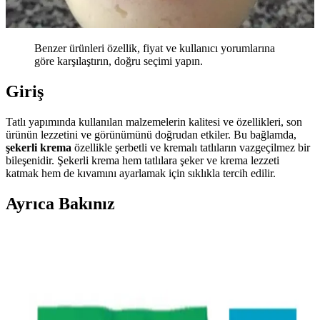
Benzer ürünleri özellik, fiyat ve kullanıcı yorumlarına
göre karşılaştırın, doğru seçimi yapın.
Giriş
Tatlı yapımında kullanılan malzemelerin kalitesi ve özellikleri, son
ürünün lezzetini ve görünümünü doğrudan etkiler. Bu bağlamda,
şekerli krema
özellikle şerbetli ve kremalı tatlıların vazgeçilmez bir
bileşenidir. Şekerli krema hem tatlılara şeker ve krema lezzeti
katmak hem de kıvamını ayarlamak için sıklıkla tercih edilir.
Ayrıca Bakınız
Evde Kolayca Hazırlanabilen Uygun Fiyatlı ve
Sağlıklı Tatlı Tarifleri
Evde bulunan temel malzemelerle hazırlanan ekonomik ve sağlıklı
tatlı tarifleri, farklı malzemelerle besleyici ve pratik çözümler
sunuyor. Tatlı ihtiyacınızı dengeli şekilde karşılayabilirsiniz.