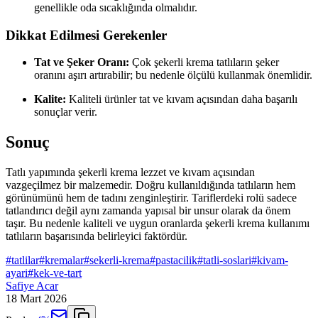
genellikle oda sıcaklığında olmalıdır.
Dikkat Edilmesi Gerekenler
Tat ve Şeker Oranı:
Çok şekerli krema tatlıların şeker
oranını aşırı artırabilir; bu nedenle ölçülü kullanmak önemlidir.
Kalite:
Kaliteli ürünler tat ve kıvam açısından daha başarılı
sonuçlar verir.
Sonuç
Tatlı yapımında şekerli krema lezzet ve kıvam açısından
vazgeçilmez bir malzemedir. Doğru kullanıldığında tatlıların hem
görünümünü hem de tadını zenginleştirir. Tariflerdeki rolü sadece
tatlandırıcı değil aynı zamanda yapısal bir unsur olarak da önem
taşır. Bu nedenle kaliteli ve uygun oranlarda şekerli krema kullanımı
tatlıların başarısında belirleyici faktördür.
#
tatlilar
#
kremalar
#
sekerli-krema
#
pastacilik
#
tatli-soslari
#
kivam-
ayari
#
kek-ve-tart
Safiye Acar
18 Mart 2026