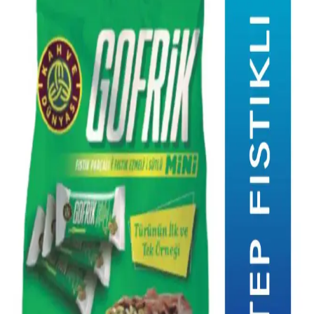
Dondurulmuş Yaban Mersinleriyle Çeşitlendirilmiş
Tatlı ve Tuzlu Tarifler Rehberi
Dondurulmuş yaban mersinleriyle yapılabilecek tatlı ve tuzlu tarifler,
soslardan dondurmalara kadar geniş bir yelpazede sunuluyor.
Meyvenin doğal tadını koruyan alternatif tarifler keşfedebilirsiniz.
Paskalya Sofralarında Dünya Çapında Geleneksel
Yemekler ve Kültürel Lezzetler
Paskalya sofralarında kırmızı yumurtalar, kuzu eti ve bölgesel tatlılar
öne çıkar. Farklı ülkelerde bu gelenekler, dini ve kültürel
anlamlarıyla çeşitlilik gösterir.
Fazla Havuçları Değerlendirmek İçin Pratik ve
Lezzetli Tarifler ve Saklama Yöntemleri
Fazla havuçları çorba, kek, turşu ve güveç gibi çeşitli pratik tariflerle
değerlendirmek mümkün. Ayrıca dondurma ve saklama
yöntemleriyle uzun süre tazelik korunabilir.
Medjool Hurmasıyla Çeşitli Tarifler: Tatlı ve Tuzlu
Kullanım Önerileri