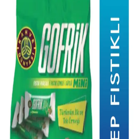
Dondurulmuş Yaban Mersinleriyle Çeşitlendirilmiş
Tatlı ve Tuzlu Tarifler Rehberi
Dondurulmuş yaban mersinleriyle yapılabilecek tatlı ve tuzlu tarifler,
soslardan dondurmalara kadar geniş bir yelpazede sunuluyor.
Meyvenin doğal tadını koruyan alternatif tarifler keşfedebilirsiniz.
Paskalya Sofralarında Dünya Çapında Geleneksel
Yemekler ve Kültürel Lezzetler
Paskalya sofralarında kırmızı yumurtalar, kuzu eti ve bölgesel tatlılar
öne çıkar. Farklı ülkelerde bu gelenekler, dini ve kültürel
anlamlarıyla çeşitlilik gösterir.
Fazla Havuçları Değerlendirmek İçin Pratik ve
Lezzetli Tarifler ve Saklama Yöntemleri
Fazla havuçları çorba, kek, turşu ve güveç gibi çeşitli pratik tariflerle
değerlendirmek mümkün. Ayrıca dondurma ve saklama
yöntemleriyle uzun süre tazelik korunabilir.
Medjool Hurmasıyla Çeşitli Tarifler: Tatlı ve Tuzlu