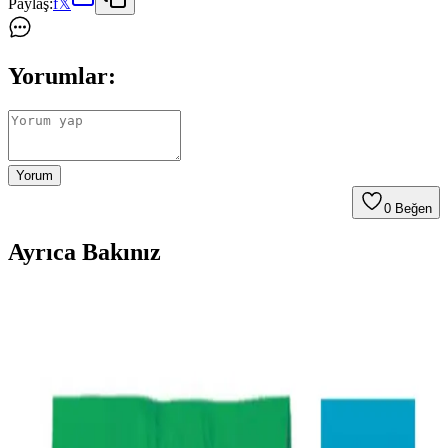
Paylaş:
f
𝕏
Yorumlar:
Yorum
0
Beğen
Ayrıca Bakınız
Evde Kolayca Hazırlanabilen Uygun Fiyatlı ve
Sağlıklı Tatlı Tarifleri
Evde bulunan temel malzemelerle hazırlanan ekonomik ve sağlıklı
tatlı tarifleri, farklı malzemelerle besleyici ve pratik çözümler
sunuyor. Tatlı ihtiyacınızı dengeli şekilde karşılayabilirsiniz.