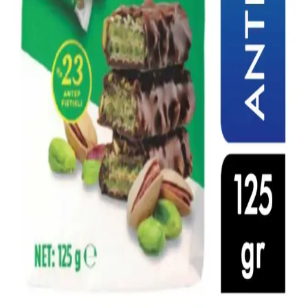
Kullanım Önerileri
Medjool hurması, doğal tatlılığı ve yumuşak dokusuyla tatlı ve tuzlu
tariflerde kullanılabilir. Çekirdeği çıkarılarak doldurulabilir,
pişirilebilir veya şurup haline getirilerek doğal tatlandırıcı olarak
değerlendirilebilir.
Evde Kolay Hazırlanan Gıda Ürünleri ile Tasarruf
ve Sağlıklı Beslenme Yöntemleri
Evde ekmek, yoğurt, çorba ve tatlı gibi temel gıdaların hazırlanması,
maliyetleri düşürürken sağlıklı beslenmeyi destekler. Pratik
yöntemlerle zaman ve bütçe tasarrufu sağlanabilir.
Konak Şekerleme ve Tatlı Sektöründe Tüketici
Tercihleri ve Piyasa Analizi
Şekerleme ve tatlı ürünleri, tüketicilerin ilgisini çeken geniş bir
yelpazeye sahiptir. Kalite, hijyen ve doğal içerik ön planda olup,
rekabet ve yenilikçilik sektörde öne çıkmayı sağlar.
Kahve Dünyası Fıstıklı Gofret: Tat ve Lezzetin
Buluşması ve Günlük Kullanım İpuçları