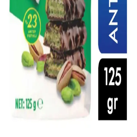
Medjool hurması, doğal tatlılığı ve yumuşak dokusuyla tatlı ve tuzlu
tariflerde kullanılabilir. Çekirdeği çıkarılarak doldurulabilir,
pişirilebilir veya şurup haline getirilerek doğal tatlandırıcı olarak
değerlendirilebilir.
Evde Kolay Hazırlanan Gıda Ürünleri ile Tasarruf
ve Sağlıklı Beslenme Yöntemleri
Evde ekmek, yoğurt, çorba ve tatlı gibi temel gıdaların hazırlanması,
maliyetleri düşürürken sağlıklı beslenmeyi destekler. Pratik
yöntemlerle zaman ve bütçe tasarrufu sağlanabilir.
Konak Şekerleme ve Tatlı Sektöründe Tüketici
Tercihleri ve Piyasa Analizi
Şekerleme ve tatlı ürünleri, tüketicilerin ilgisini çeken geniş bir
yelpazeye sahiptir. Kalite, hijyen ve doğal içerik ön planda olup,
rekabet ve yenilikçilik sektörde öne çıkmayı sağlar.
Kahve Dünyası Fıstıklı Gofret: Tat ve Lezzetin
Buluşması ve Günlük Kullanım İpuçları
Fıstıklı gofretler, kahve ile uyumu ve sağlıklı içeriğiyle öne çıkar.