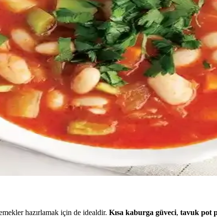
, tam tahıllı ürünler ve sebze bazlı seçenekler gibi sağlıklı alternatifle
 Sağlıklı Beslenme Yöntemleri
aliyetleri düşürürken sağlıklı beslenmeyi destekler. Pratik yöntemlerle 
ifleri: Kıvam ve Lezzet Dengesi
atlı çorbalar, vitamin ve mineral alımını artırırken lezzetli ve kolay tük
zzet Profili Üzerine Detaylı İnceleme
z soslara, yumurtalı ve sebze yemeklerine kadar geniş kullanım alanına 
l Önemi Üzerine Detaylı İnceleme
alzeme seçimlerine, pişirme tekniklerinden kültürel önemine kadar kapsa
yemekler hazırlamak için de idealdir.
Kısa kaburga güveci
,
tavuk pot p