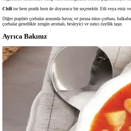
Chili
ise hem pratik hem de doyurucu bir seçenektir. Etli veya etsiz ve
Diğer popüler çorbalar arasında havuç ve pırasa miso çorbası, balkabağ
çorbalar genellikle zengin aromalı, besleyici ve ısıtıcı özellik taşır.
Ayrıca Bakınız
Mantar ve Pırasa Çorbası Tarifi: Ekonomik, Lezzetli
Mantar ve pırasa çorbası, az malzeme ile ekonomik ve doyurucu bir öğ
Nohutla Hazırlanan Önemli Yemekler ve Tarifler: Hu
Nohut, dünya mutfaklarında hummus, falafel ve Chana Masala gibi çeşitli 
Artan Yemeklerle Pratik ve Lezzetli Çorba Hazırlama 
Artan yemekleri kullanarak pratik çorbalar hazırlamak, israfı önler v
Çorbayla Ekmek Alternatifleri: Diyet ve Sağlıklı Seçe