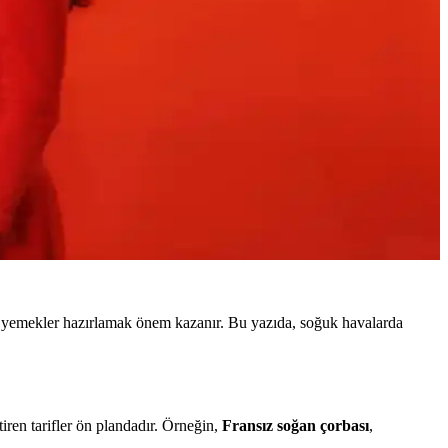
ak yemekler hazırlamak önem kazanır. Bu yazıda, soğuk havalarda
tiren tarifler ön plandadır. Örneğin,
Fransız soğan çorbası
,