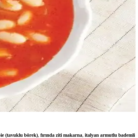
r sunulmaktadır. Bu alternatifler doyurucu ve besleyicidir.
zaman ve bütçe tasarrufu sağlanabilir.
etilebilir alternatifler sunar.
sahiptir. Siyah karabiberden farkları ve mutfaktaki önemi
mlı bilgiler sunulmaktadır.
ie (tavuklu börek)
,
fırında ziti makarna
,
italyan armutlu bademli