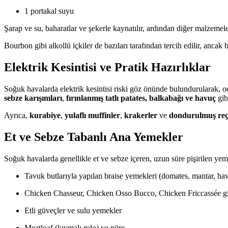
1 portakal suyu
Şarap ve su, baharatlar ve şekerle kaynatılır, ardından diğer malzemeler 
Bourbon gibi alkollü içkiler de bazıları tarafından tercih edilir, ancak b
Elektrik Kesintisi ve Pratik Hazırlıklar
Soğuk havalarda elektrik kesintisi riski göz önünde bulundurularak, o
sebze karışımları
,
fırınlanmış tatlı patates, balkabağı ve havuç
gib
Ayrıca,
kurabiye
,
yulaflı muffinler
,
krakerler
ve
dondurulmuş reç
Et ve Sebze Tabanlı Ana Yemekler
Soğuk havalarda genellikle et ve sebze içeren, uzun süre pişirilen yeme
Tavuk butlarıyla yapılan braise yemekleri (domates, mantar, hav
Chicken Chasseur, Chicken Osso Bucco, Chicken Friccassée gi
Etli güveçler ve sulu yemekler
Meatloaf (kıymalı rulo) ve püre