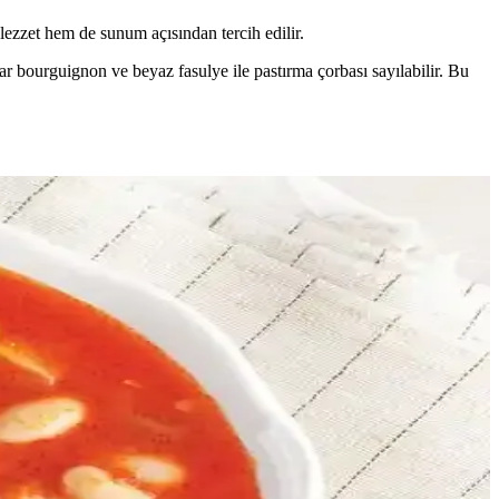
 lezzet hem de sunum açısından tercih edilir.
ar bourguignon ve beyaz fasulye ile pastırma çorbası sayılabilir. Bu
enir, çorbanın lezzeti ve dokusu korunur.
, besleyici ve çok yönlü bir baklagildir.
mümkündür. Saklama ve lezzet artırma yöntemleri de önemlidir.