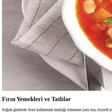
Çorbayla ekmek tüketimini sınırlamak isteyenler için patates, baklagiller
Evde Kolay Hazırlanan Gıda Ürünleri ile Tasarruf ve
Evde ekmek, yoğurt, çorba ve tatlı gibi temel gıdaların hazırlanması, m
Zor Beslenenler İçin Besleyici ve Baharatlı Çorba Tar
Zor beslenen bireyler için pürüzsüz kıvamda hazırlanan besleyici ve bahar
Beyaz Karabiberin Mutfaktaki Kullanım Alanları ve Le
Beyaz karabiber, hafif aroması ve görsel avantajıyla çorbalardan beya
detaylandırılır.
Fasulye Çorbası Tarifi, Pişirme Teknikleri ve Kültüre
Beyaz fasulye kullanılarak hazırlanan fasulye çorbasının tarifinden m
Fırın Yemekleri ve Tatlılar
Soğuk günlerde fırını kullanmak mutfağı ısıtmanın yanı sıra, lezzetli 