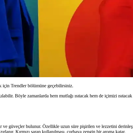
için Trendler bölümüne geçebilirsiniz.
kılabilir. Böyle zamanlarda hem mutfağı ısıtacak hem de içimizi ısıtac
 ve güveçler bulunur. Özellikle uzun süre pişirilen ve lezzetini derinleş
azırlanır. Kırmızı şarap kullanılması, çorbaya zengin bir aroma katar.