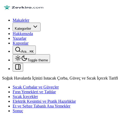
Makaleler
Kategoriler
Hakkımızda
Yazarlar
Kuponlar
Ara...
⌘
K
Toggle theme
Soğuk Havalarda İçinizi Isıtacak Çorba, Güveç ve Sıcak İçecek Tarifl
Sıcak Çorbalar ve Güveçler
Fırın Yemekleri ve Tatlılar
Sıcak İçecekler
Elektrik Kesintisi ve Pratik Hazırlıklar
Et ve Sebze Tabanlı Ana Yemekler
Sonuç