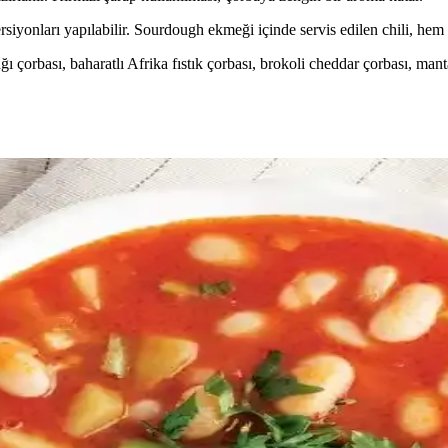
rsiyonları yapılabilir. Sourdough ekmeği içinde servis edilen chili, hem
ı çorbası, baharatlı Afrika fıstık çorbası, brokoli cheddar çorbası, mant
 ve Pratik Öğün Seçeneği
ün sunar. Kavrulmuş sebzeler ve limon suyu ile kremanın kesilmesi önl
mmus, Falafel ve Daha Fazlası
tariflerle kullanılır. Salatalar, çorbalar ve tatlılarda da yer alan nohut
Teknikleri ve İpuçları
e bütçeyi korur. Doğru tekniklerle lezzetli, besleyici çorbalar yapmak 
nekler İçin Pratik Öneriler