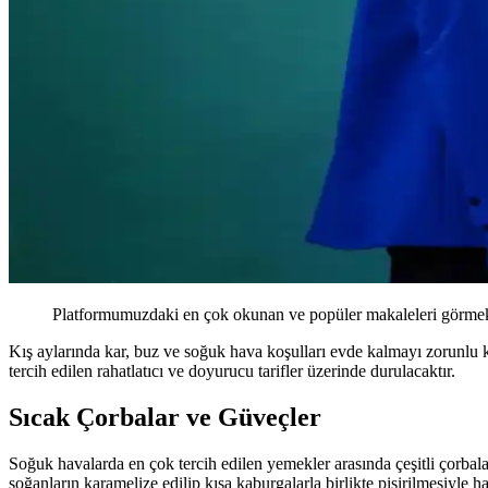
Platformumuzdaki en çok okunan ve popüler makaleleri görmek 
Kış aylarında kar, buz ve soğuk hava koşulları evde kalmayı zorunlu 
tercih edilen rahatlatıcı ve doyurucu tarifler üzerinde durulacaktır.
Sıcak Çorbalar ve Güveçler
Soğuk havalarda en çok tercih edilen yemekler arasında çeşitli çorbalar
soğanların karamelize edilip kısa kaburgalarla birlikte pişirilmesiyle h