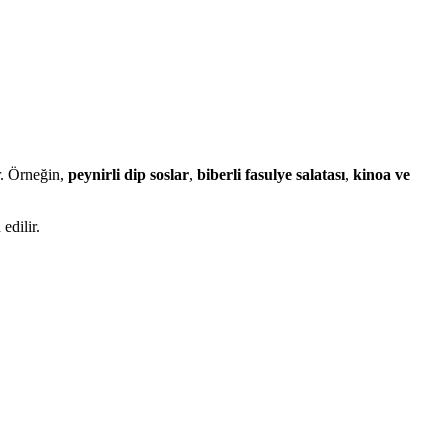
r. Örneğin,
peynirli dip soslar
,
biberli fasulye salatası
,
kinoa ve
edilir.