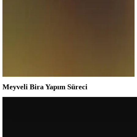
Meyveli bira çeşitleri, doğal meyve aromalarıyla zenginleşmiş, hafif
ve ferahlatıcı içim sunan, farklı tatlar arayanlar için ideal, yaz
aylarına uygun ve çeşitli meyve seçenekleriyle öne çıkan
içeceklerdir.
Meyveli Bira Trendleri ve Migros'ta Ürün Çeşitleri
2024-2025 Fiyat Analizi
Meyveli bira, hafif ve ferahlatıcı yapısıyla gençler arasında
popülerlik kazanıyor. Migros'ta çeşitli markalar ve aromalar
bulunurken, fiyatlar zamlar sonrası değişiyor. Trendleri ve alışveriş
ipuçlarını keşfedin.
Meyveli Bira Yapım Süreci