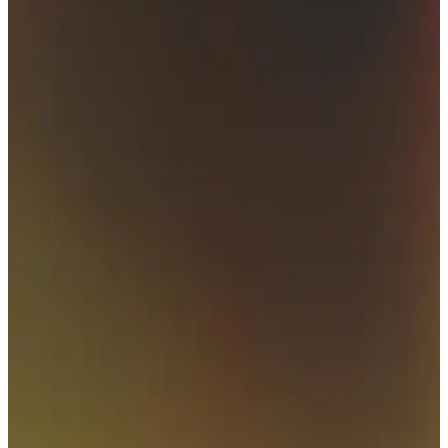
Meyveli Bira Nedir? Yapım Süreçleri ve Popüler
Markalar Hakkında Bilgi
Meyveli bira, meyve aromalarıyla zenginleşmiş, hafif ve ferahlatıcı
içimiyle dikkat çeken bir bira türüdür. Yapım teknikleri ve popüler
markalar hakkında detaylar içerir.
2025'te Meyveli Bira Devrimi: Tadına Doyulmaz
Lezzetler Sizi Bekliyor
2025'in en taze meyveli bira trendlerini öğrenin, lezzetli seçeneklerle
tanışın. Hemen keşfedin!
Meyveli Bira Çeşitleri ve Aromaları: Tat ve Aroma
Dünyasında Modern Bir Yolculuk
Meyveli bira çeşitleri, doğal meyve aromalarıyla zenginleşmiş, hafif
ve ferahlatıcı içim sunan, farklı tatlar arayanlar için ideal, yaz
aylarına uygun ve çeşitli meyve seçenekleriyle öne çıkan
içeceklerdir.
Meyveli Bira Trendleri ve Migros'ta Ürün Çeşitleri
2024-2025 Fiyat Analizi