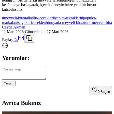
gelmiştir. Siz de farklı meyvelerle zenginleşen bu lezzetleri
keşfetmeye başlayarak, içecek deneyiminize yeni bir boyut
katabilirsiniz.
#
meyveli-bira
#
alkollu-icecekler
#
yapim-teknikleri
#
populer-
markalar
#
saglikli-icecekler
#
dunyada-meyveli-bira
#
turk-meyveli-bira
Ceyda Akman
11 Mart 2026
·
Güncellendi:
27 Mart 2026
Paylaş:
f
𝕏
Yorumlar:
Yorum
0
Beğen
Ayrıca Bakınız