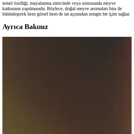
temel özelliği, mayalanma sürecinde veya sonrasında meyve
katkısının yapılmasıdır. Böylece, doğal meyve aromaları bira ile
bütünleşerek hem görsel hem de tat açısından zengin bir içim sağlar.
Ayrıca Bakınız
Meyveli Bira Nedir? Yapım Süreçleri ve Popüler
Markalar Hakkında Bilgi
Meyveli bira, meyve aromalarıyla zenginleşmiş, hafif ve ferahlatıcı
içimiyle dikkat çeken bir bira türüdür. Yapım teknikleri ve popüler
markalar hakkında detaylar içerir.
2025'te Meyveli Bira Devrimi: Tadına Doyulmaz
Lezzetler Sizi Bekliyor
2025'in en taze meyveli bira trendlerini öğrenin, lezzetli seçeneklerle
tanışın. Hemen keşfedin!
Meyveli Bira Çeşitleri ve Aromaları: Tat ve Aroma
Dünyasında Modern Bir Yolculuk