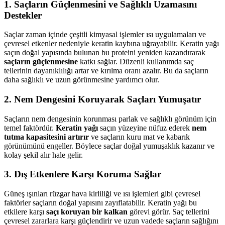
1. Saçların Güçlenmesini ve Sağlıklı Uzamasını
Destekler
Saçlar zaman içinde çeşitli kimyasal işlemler ısı uygulamaları ve
çevresel etkenler nedeniyle keratin kaybına uğrayabilir. Keratin yağı
saçın doğal yapısında bulunan bu proteini yeniden kazandırarak
saçların güçlenmesine
katkı sağlar. Düzenli kullanımda saç
tellerinin dayanıklılığı artar ve kırılma oranı azalır. Bu da saçların
daha sağlıklı ve uzun görünmesine yardımcı olur.
2. Nem Dengesini Koruyarak Saçları Yumuşatır
Saçların nem dengesinin korunması parlak ve sağlıklı görünüm için
temel faktördür.
Keratin yağı
saçın yüzeyine nüfuz ederek
nem
tutma kapasitesini artırır
ve saçların kuru mat ve kabarık
görünümünü engeller. Böylece saçlar doğal yumuşaklık kazanır ve
kolay şekil alır hale gelir.
3. Dış Etkenlere Karşı Koruma Sağlar
Güneş ışınları rüzgar hava kirliliği ve ısı işlemleri gibi çevresel
faktörler saçların doğal yapısını zayıflatabilir. Keratin yağı bu
etkilere karşı
saçı koruyan bir kalkan
görevi görür. Saç tellerini
çevresel zararlara karşı güçlendirir ve uzun vadede saçların sağlığını