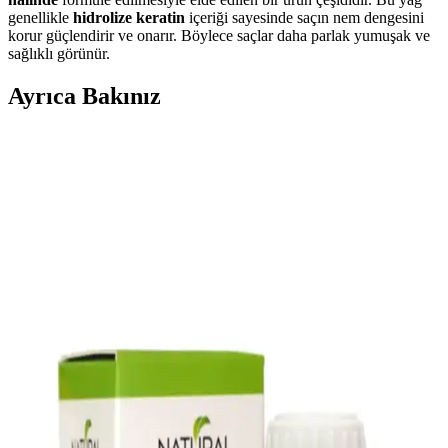
genellikle
hidrolize keratin
içeriği sayesinde saçın nem dengesini
korur güçlendirir ve onarır. Böylece saçlar daha parlak yumuşak ve
sağlıklı görünür.
Ayrıca Bakınız
Biorganix Life Kuyruk Yağı: Doğal İçeriğiyle
Güzellik ve Sağlık İçin Güvenilir Seçenek
Saf ve doğal içeriğiyle cilt ve saç bakımında güvenle kullanılabilen
Biorganix Life kuyruk yağı, nemlendirici, yenileyici ve güçlendirici
etkileriyle öne çıkıyor.
Migros'ta Bulunan OGX Saç Bakım Ürünleri ile
Sağlıklı ve Parlak Saçlara Ulaşın
Migros'ta bulunan OGX ürünleri, çeşitli saç tiplerine uygun doğal
içerikli ve etkili formüllerle saç sağlığını destekler, uygun fiyat ve
geniş ürün yelpazesiyle bakım rutininizi zenginleştirir.
Pirinç Suyu Nedir ve Güzellik ile Sağlıkta Kullanım