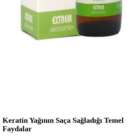
Marketlerde en çok tercih edilen bakım ürünleri arasında temizlik,
cilt ve saç bakım ürünleri bulunur. Bu ürünler, hijyen ve kişisel
bakımın temel unsurlarıdır ve geniş tüketici kitlesi tarafından
kullanılır.
Saç Uzatan Yağlar: Doğal İçeriklerle Saç Uzama ve
Güçlendirme Yöntemleri
Saç uzatan yağlar, doğal bitki özleri ve yağlar içerir. Düzenli
kullanımda saç köklerini besler, uzama hızını artırır ve saç sağlığını
destekler.
Badem Yağı ile Saç Bakımında Doğal Çözüm ve
Faydaları Hakkında Bilgi
Badem yağı, saçlara nem ve güç kazandıran doğal bir çözümdür.
Saç sağlığını desteklerken, parlaklık ve canlılık sağlar. Düzenli
kullanımla saç dökülmesini azaltabilir ve güçlendirebilir.
Keratin Yağının Saça Sağladığı Temel
Faydalar