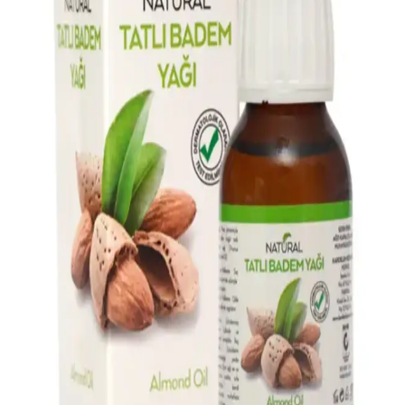
Alanları Hakkında Bilgiler
Pirinç suyu, cilt ve saç bakımında doğal bir tonik ve maske
malzemesi olarak kullanılır. Vitamin ve mineraller içerir, cilt tonunu
dengeler ve saç parlaklığını artırır, ancak dikkatli kullanım önerilir.
Katran Sabunu Nedir ve Cilt ile Saç Sağlığına
Faydaları Nelerdir
Katran sabunu, doğal içeriklerle üretilmiş, cilt ve saç sağlığını
destekleyen geleneksel bir ürün olup, akne, egzama ve kepek gibi
sorunlara doğal çözümler sunar.
Acı Badem Yağı ile Saç Sağlığını Destekleyen Doğal
Bakım Yöntemleri
Acı badem yağı, saçları güçlendiren, dökülmeyi azaltan ve parlaklık
kazandıran doğal bir saç bakım ürünüdür. Doğru kullanım ve dikkat
edilmesi gerekenler ile sağlıklı saçlara ulaşmak mümkün.
Marketlerde En Çok Tercih Edilen Bakım Ürünleri
Analizi ve Tüketici Tercihleri