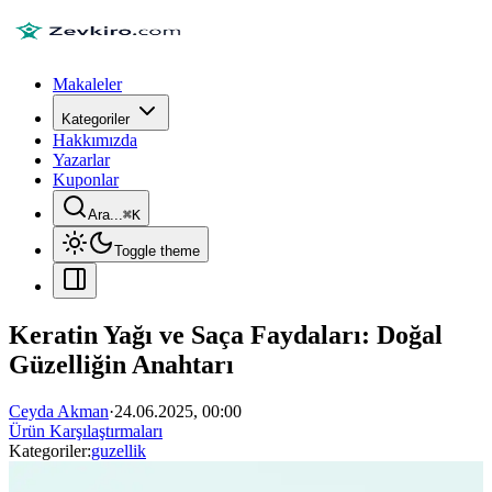
Makaleler
Kategoriler
Hakkımızda
Yazarlar
Kuponlar
Ara...
⌘
K
Toggle theme
Keratin Yağı ve Saça Faydaları: Doğal
Güzelliğin Anahtarı
Ceyda Akman
·
24.06.2025, 00:00
Ürün Karşılaştırmaları
Kategoriler:
guzellik