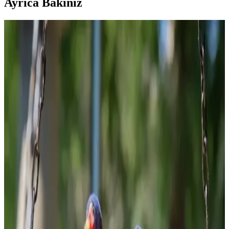
Ayrıca Bakınız
Evde Kolayca Hazırlanabilen Uygun Fiyatlı ve
Sağlıklı Tatlı Tarifleri
Evde bulunan temel malzemelerle hazırlanan ekonomik ve sağlıklı
tatlı tarifleri, farklı malzemelerle besleyici ve pratik çözümler
sunuyor. Tatlı ihtiyacınızı dengeli şekilde karşılayabilirsiniz.
Gıda ve İçecek Markaları: Ürün Çeşitliliği ve
Tüketici Tercihleri Analizi
Gıda ve içecek sektöründeki çeşitli markalar, ürün çeşitliliği ve kalite
standartlarıyla tüketicilerin ihtiyaçlarına cevap veriyor, rekabeti
şekillendiriyor.
Kahve Dünyası ve Marketlerdeki Granola
Seçenekleri Sağlıklı Yaşam İçin Uygun Alternatifler
Kahve Dünyası ve marketlerdeki granola ürünleri, doğal içerikleri
ve sağlıklı beslenmeye uygun özellikleriyle öne çıkıyor. Bu
makalede, granola'nın faydaları ve seçim kriterleri detaylandırıldı.