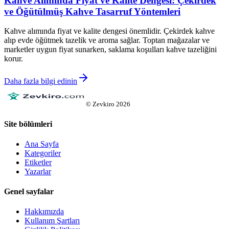
Kahve Alımında Fiyat ve Kalite Dengesi: Çekirdek
ve Öğütülmüş Kahve Tasarruf Yöntemleri
Kahve alımında fiyat ve kalite dengesi önemlidir. Çekirdek kahve
alıp evde öğütmek tazelik ve aroma sağlar. Toptan mağazalar ve
marketler uygun fiyat sunarken, saklama koşulları kahve tazeliğini
korur.
Daha fazla bilgi edinin
©
Zevkiro
2026
Site bölümleri
Ana Sayfa
Kategoriler
Etiketler
Yazarlar
Genel sayfalar
Hakkımızda
Kullanım Şartları