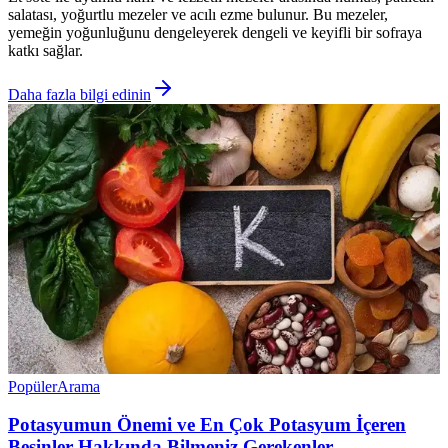
salatası, yoğurtlu mezeler ve acılı ezme bulunur. Bu mezeler,
yemeğin yoğunluğunu dengeleyerek dengeli ve keyifli bir sofraya
katkı sağlar.
Daha fazla bilgi edinin
Popüler
Arama
Potasyumun Önemi ve En Çok Potasyum İçeren
Besinler Hakkında Bilmeniz Gerekenler