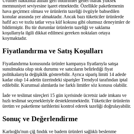
Ürünler hakkında alınan geri bildirimler genel olarak yüksek
memnuniyet seviyesine işaret etmektedir. Özellikle paketlemenin
hava geçirmez olması ve ürünlerin tazeliği övgüyle bahsedilen
konular arasında yer almaktadır. Ancak bazı tüketiciler ürünlerde
hafif acı ve tozlu tatlar veya küf kokusu gibi olumsuz deneyimler de
bildirmiştir. Bu tür durumlar ürünlerin tazeliği ve saklama
koşullarıyla ilgili dikkat edilmesi gereken noktaları ortaya
koymaktadır.
Fiyatlandırma ve Satış Koşulları
Fiyatlandırma konusunda ürünler kampanya fiyatlarıyla satışa
sunulmakta olup stok durumu ve satıcıların belirlediği fiyat
politikalarıyla değişiklik gösterebilir. Ayrıca sipariş limiti 14 adede
kadar olup 14 adetin üzerindeki siparişler Trendyol tarafından iptal
edilebilir. Kurumsal alımlarda ise farklı limitler söz konusu olabilir.
İade ve teslimat süreçleri 15 gün içerisinde ücretsiz iade imkanı ve
hızlı teslimat seçenekleriyle desteklenmektedir. Tüketiciler ürünlerin
üretim ve paketleme tarihlerini kontrol ederek tazeliği doğrulayabilir.
Sonuç ve Değerlendirme
Karlıoğlu'nun çiğ fındık ve badem ürünleri sağlıklı beslenme