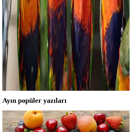
Migros'ta Pratik ve Lezzetli Haşlamalık Mısır
Seçenekleri ve Kullanım İpuçları
Migros'ta satılan haşlamalık mısır, pratik hazırlanabilirliği ve sağlıklı
içeriğiyle öne çıkar. Taze veya dondurulmuş seçenekleriyle çeşitli
yemeklerde ve atıştırmalıklarda kullanılabilir, sofralarınıza lezzet
katmaya devam eder.
Konak Şekerleme ve Tatlı Sektöründe Tüketici
Tercihleri ve Piyasa Analizi
Şekerleme ve tatlı ürünleri, tüketicilerin ilgisini çeken geniş bir
yelpazeye sahiptir. Kalite, hijyen ve doğal içerik ön planda olup,
rekabet ve yenilikçilik sektörde öne çıkmayı sağlar.
Ayın popüler yazıları