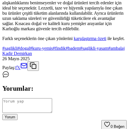
alışkanlıklarını benimseyenler ve doğal ürünleri tercih edenler için
ideal bir seçenektir. Lezzetli, taze ve hijyenik yapılarıyla öne çıkan
bu ürünler çeşitli tüketim alanlarında kullanılabilir. Ayrıca ürünlerin
uzun saklama süreleri ve güvenilirliği tüketicilere ek avantajlar
sağlar. Kısacası doğal ve kaliteli kuru yemişler arayanlar için
Karlıoğlu markası güvenle tercih edilebilir.
Farklı seçeneklerin öne çıkan yönlerini
karşılaştırma özeti
ile keşfet.
#
saglikli
#
dogal
#
kuru-yemis
#
findik
#
badem
#
saglikli-yasam
#
ambalaj
Kadir Demirkan
26 Mayıs 2025
Paylaş:
f
𝕏
Yorumlar:
Yorum
0
Beğen