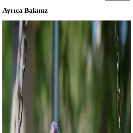
Ayrıca Bakınız
Evde Kolayca Hazırlanabilen Uygun Fiyatlı ve
Sağlıklı Tatlı Tarifleri
Evde bulunan temel malzemelerle hazırlanan ekonomik ve sağlıklı
tatlı tarifleri, farklı malzemelerle besleyici ve pratik çözümler
sunuyor. Tatlı ihtiyacınızı dengeli şekilde karşılayabilirsiniz.
Gıda ve İçecek Markaları: Ürün Çeşitliliği ve
Tüketici Tercihleri Analizi
Gıda ve içecek sektöründeki çeşitli markalar, ürün çeşitliliği ve kalite
standartlarıyla tüketicilerin ihtiyaçlarına cevap veriyor, rekabeti
şekillendiriyor.
Kahve Dünyası ve Marketlerdeki Granola
Seçenekleri Sağlıklı Yaşam İçin Uygun Alternatifler
Kahve Dünyası ve marketlerdeki granola ürünleri, doğal içerikleri
ve sağlıklı beslenmeye uygun özellikleriyle öne çıkıyor. Bu