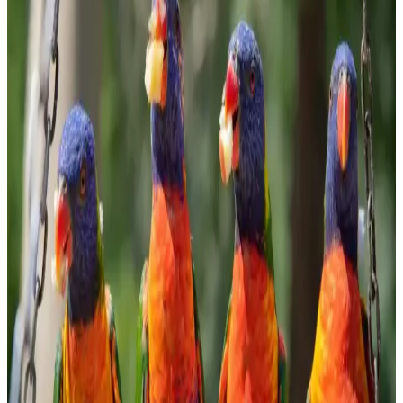
makalede, granola'nın faydaları ve seçim kriterleri detaylandırıldı.
Evde Bulyon Hazırlama Rehberi: Lezzetli ve Doğal
Tarifler
Evde bulyon hazırlamak, doğal ve lezzetli sonuçlar elde etmenizi
sağlar. Malzeme seçimi ve pişirme süresiyle zengin aromalar
yakalayın, sağlıklı ve ekonomik tarifler için ideal bir yöntem.
Ormanlı Pirinci Nedir ve Özellikleriyle Mutfakta
Doğal Bir Seçenek
Ormanlı pirinci, doğal ortamda yetişen aromatik ve sağlıklı bir pirinç
türüdür. Geleneksel tekniklerle hazırlanan bu pirinç, yemeklere
özgün tat ve aroma katar, doğru pişirme teknikleriyle lezzetini ortaya
çıkarır.
Bozkırlı Çavuşoğlu Tahin: Doğal ve Sağlıklı
Ürünlerle Marketlerde Öne Çıkıyor
Bozkırlı Çavuşoğlu tahin, yüksek kaliteli susam ve doğal üretim
yöntemleriyle sağlıklı beslenmeye uygun, marketlerde sık tercih
edilen organik ve katkısız bir tahin seçeneğidir.