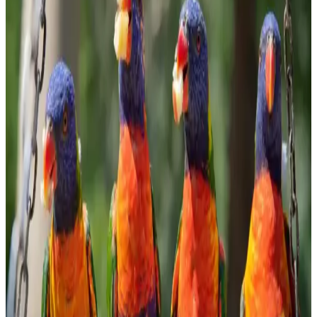
Evde Bulyon Hazırlama Rehberi: Lezzetli ve Doğal
Tarifler
Evde bulyon hazırlamak, doğal ve lezzetli sonuçlar elde etmenizi
sağlar. Malzeme seçimi ve pişirme süresiyle zengin aromalar
yakalayın, sağlıklı ve ekonomik tarifler için ideal bir yöntem.
Ormanlı Pirinci Nedir ve Özellikleriyle Mutfakta
Doğal Bir Seçenek
Ormanlı pirinci, doğal ortamda yetişen aromatik ve sağlıklı bir pirinç
türüdür. Geleneksel tekniklerle hazırlanan bu pirinç, yemeklere
özgün tat ve aroma katar, doğru pişirme teknikleriyle lezzetini ortaya
çıkarır.
Bozkırlı Çavuşoğlu Tahin: Doğal ve Sağlıklı
Ürünlerle Marketlerde Öne Çıkıyor
Bozkırlı Çavuşoğlu tahin, yüksek kaliteli susam ve doğal üretim
yöntemleriyle sağlıklı beslenmeye uygun, marketlerde sık tercih
edilen organik ve katkısız bir tahin seçeneğidir.