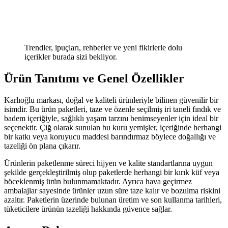
Trendler, ipuçları, rehberler ve yeni fikirlerle dolu
içerikler burada sizi bekliyor.
Ürün Tanıtımı ve Genel Özellikler
Karlıoğlu markası, doğal ve kaliteli ürünleriyle bilinen güvenilir bir
isimdir. Bu ürün paketleri, taze ve özenle seçilmiş iri taneli fındık ve
badem içeriğiyle, sağlıklı yaşam tarzını benimseyenler için ideal bir
seçenektir. Çiğ olarak sunulan bu kuru yemişler, içeriğinde herhangi
bir katkı veya koruyucu maddesi barındırmaz böylece doğallığı ve
tazeliği ön plana çıkarır.
Ürünlerin paketlenme süreci hijyen ve kalite standartlarına uygun
şekilde gerçekleştirilmiş olup paketlerde herhangi bir kırık küf veya
böceklenmiş ürün bulunmamaktadır. Ayrıca hava geçirmez
ambalajlar sayesinde ürünler uzun süre taze kalır ve bozulma riskini
azaltır. Paketlerin üzerinde bulunan üretim ve son kullanma tarihleri,
tüketicilere ürünün tazeliği hakkında güvence sağlar.