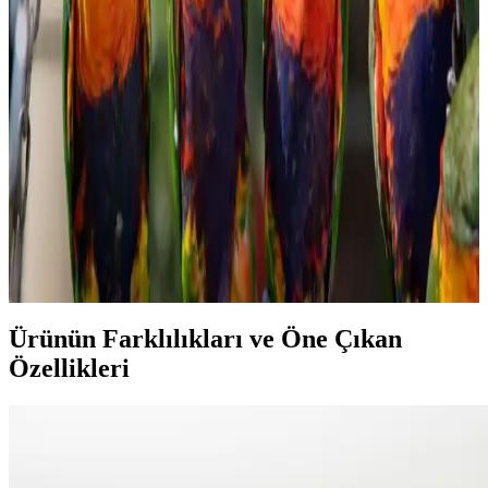
Migros'ta Pratik ve Lezzetli Haşlamalık Mısır
Seçenekleri ve Kullanım İpuçları
Migros'ta satılan haşlamalık mısır, pratik hazırlanabilirliği ve sağlıklı
içeriğiyle öne çıkar. Taze veya dondurulmuş seçenekleriyle çeşitli
yemeklerde ve atıştırmalıklarda kullanılabilir, sofralarınıza lezzet
katmaya devam eder.
Konak Şekerleme ve Tatlı Sektöründe Tüketici
Tercihleri ve Piyasa Analizi
Şekerleme ve tatlı ürünleri, tüketicilerin ilgisini çeken geniş bir
yelpazeye sahiptir. Kalite, hijyen ve doğal içerik ön planda olup,
rekabet ve yenilikçilik sektörde öne çıkmayı sağlar.
Ürünün Farklılıkları ve Öne Çıkan
Özellikleri