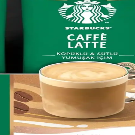
 Kahve Deneyimi İçin Uygun Seçenek
yle evde veya ofiste kahve deneyimini yükselten pratik kapsül ürünüdü
Seçenekleri ve Kullanım İpuçları
ının favorisi. Espresso yapımında ideal, taze çekilmiş ve doğru demleme
Yelpazesiyle Öncü Marka
k ve geniş ürün yelpazesiyle kahve alışkanlıklarını şekillendiren öncü ma
ksel ve Modern Unsurların Buluşması
eşiyor. Şehirdeki pazarlar ve kahve alışkanlıkları bölgenin kültürel ve 
şması ve Günlük Kullanım İpuçları
if yapısı ve pratikliği sayesinde kahve molalarında ideal bir tercih olur.
i ve Tüketim Kültürüne Etkisi
 çıkar, çeşitli premium seçenekler ve sağlıklı içeceklerle kahve kültürün