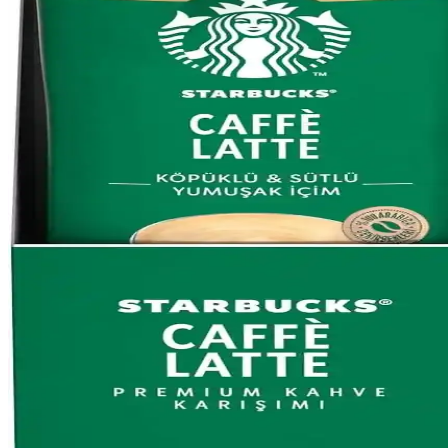
Nescafe Dolce Gusto Cafe Au Lait Pratik ve Lezzetli
Nescafe Dolce Gusto Cafe Au Lait, kolay kullanımı ve dengeli lezzeti
Jacobs Espresso 7 Classico Yoğun ve Aromatik Kahve 
Jacobs Espresso 7 Classico, yoğun ve aromatik tadıyla kahve tutkunlar
Nescafé: Kahve Kültüründe Pratiklik ve Geniş Ürün 
Nescafé, 1938'den beri kahve tutkunlarına çeşitli ürünler sunan, prati
Addis Ababa'da Kahve Kültürü ve Pazarları: Gelene
Addis Ababa'da kahve kültürü, geleneksel ve modern unsurlarla zenginl
Kahve Dünyası Fıstıklı Gofret: Tat ve Lezzetin Bulu
Fıstıklı gofretler, kahve ile uyumu ve sağlıklı içeriğiyle öne çıkar. Haf
Starbucks'ta Premium Kahve Karışımlarının Yükseliş
Starbucks, yüksek kaliteli Arabica kahve ve etik tedarik ilkeleriyle öne