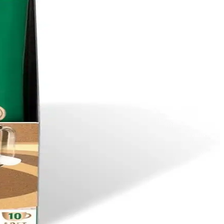
r.
 teknikleriyle kahve deneyimini zenginleştirir.
rkadır.
ekonomik canlılığını yansıtıyor.
ü şekillendiriyor.