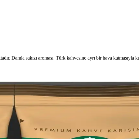
ktadır. Damla sakızı aroması, Türk kahvesine ayrı bir hava katmasıyla ku
: Kahve ve Süt Ürünleri Üzerine
üt ürünleri fiyatları, gramaj azalması ve marka tercihlerinin etkileri det
am Tarzı Üzerindeki Etkileri
enerek, kademeli bırakma yöntemleri ve alternatif içeceklerle yaşam kali