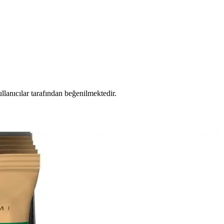
llanıcılar tarafından beğenilmektedir.
aylıca inceleniyor. Alternatif alışveriş seçenekleri ve komşu ülkelerle
tesinin nasıl korunacağı ele alınıyor.