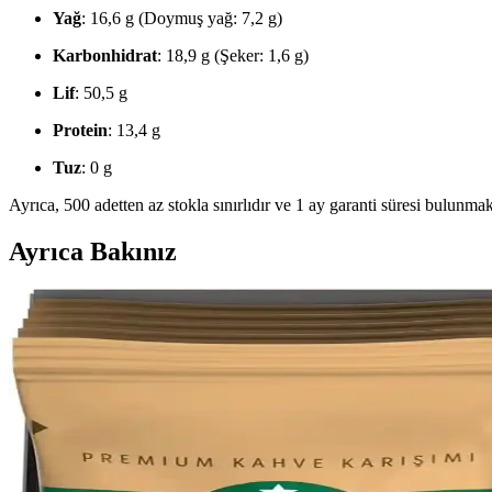
Yağ
: 16,6 g (Doymuş yağ: 7,2 g)
Karbonhidrat
: 18,9 g (Şeker: 1,6 g)
Lif
: 50,5 g
Protein
: 13,4 g
Tuz
: 0 g
Ayrıca, 500 adetten az stokla sınırlıdır ve 1 ay garanti süresi bulunma
Ayrıca Bakınız
İsveç'te Willys Marketinde Alışveriş ve Fiyat Analizi
İsveç'te Willys marketinde yapılan alışveriş örneği üzerinden kahve ve s
fiyat karşılaştırmaları sunuluyor.
Kahve Tüketimini Bırakmanın Sağlık, Maliyet ve Yaş
Kahve tüketiminin uyku, anksiyete ve maliyet üzerindeki etkileri incel