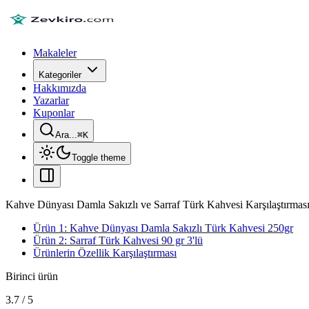
Makaleler
Kategoriler
Hakkımızda
Yazarlar
Kuponlar
Ara...
⌘
K
Toggle theme
Kahve Dünyası Damla Sakızlı ve Sarraf Türk Kahvesi Karşılaştırmas
Ürün 1: Kahve Dünyası Damla Sakızlı Türk Kahvesi 250gr
Ürün 2: Sarraf Türk Kahvesi 90 gr 3'lü
Ürünlerin Özellik Karşılaştırması
Birinci ürün
3.7
/
5