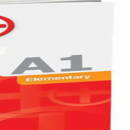
i kolaylaştırır ve ilişkileri açıklar.
ilgisi'. Hangi kitap ihtiyaçlarınıza uygun olduğunu keşfedin.
ı artırır.
yen kapsamlı bir kaynaktır.
dır.
ım alanlarıyla bilinçli tercih yapmanızı sağlar.