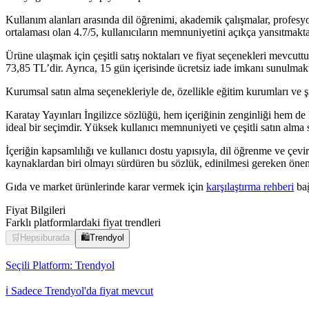
Kullanım alanları arasında dil öğrenimi, akademik çalışmalar, profesyo
ortalaması olan 4.7/5, kullanıcıların memnuniyetini açıkça yansıtmaktad
Ürüne ulaşmak için çeşitli satış noktaları ve fiyat seçenekleri mevcut
73,85 TL’dir. Ayrıca, 15 gün içerisinde ücretsiz iade imkanı sunulmakta
Kurumsal satın alma seçenekleriyle de, özellikle eğitim kurumları ve şir
Karatay Yayınları İngilizce sözlüğü, hem içeriğinin zenginliği hem de k
ideal bir seçimdir. Yüksek kullanıcı memnuniyeti ve çeşitli satın alma
İçeriğin kapsamlılığı ve kullanıcı dostu yapısıyla, dil öğrenme ve çev
kaynaklardan biri olmayı sürdüren bu sözlük, edinilmesi gereken önemli
Gıda ve market ürünlerinde karar vermek için
karşılaştırma rehberi
bağ
Fiyat Bilgileri
Farklı platformlardaki fiyat trendleri
🛒
Hepsiburada
🛍️
Trendyol
Seçili Platform:
Trendyol
ℹ️ Sadece Trendyol'da fiyat mevcut