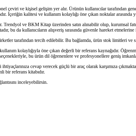
nel çeviri ve kişisel gelişim yer alır. Ürünün kullanıcılar tarafından 
ır. İçeriğin kalitesi ve kullanım kolaylığı öne çıkan noktalar arasında y
tur. Trendyol ve BKM Kitap üzerinden satın alınabilir olup, kurumsal fat
dır, bu da kullanıcıların alışveriş sırasında güvenle hareket etmelerine
ketler tarafından tercih edilebilir. Bu bağlamda, ürün stok limitleri ve s
ullanım kolaylığıyla öne çıkan değerli bir referans kaynağıdır. Öğrenme 
 seçenekleriyle, bu ürün dil öğrenenlere ve profesyonellere geniş imkanl
iri ihtiyaçlarınıza cevap verecek güçlü bir araç olarak karşımıza çıkma
 bir referans kitabıdır.
lantısını inceleyebilirsin.