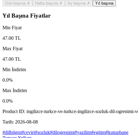
Gün başına
✗
Hafta başına
✗
Ay başına
✗
Yıl başına
Yıl Başına Fiyatlar
Min Fiyat
47.00
TL
Max Fiyat
47.00
TL
Min İndirim
0.0
%
Max İndirim
0.0
%
Product ID:
ingilizce-turkce-ve-turkce-ingilizce-sozluk-dil-ogrenimi-v
Tarih:
2026-08-08
#
dilbilgisi
#
ceviri
#
sozluk
#
dilogrenimi
#
yazilim
#
egitim
#
kutuphane
Tuncay Yelken