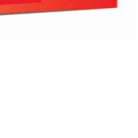
imi yapmanıza yardımcı oluyor.
ktır.