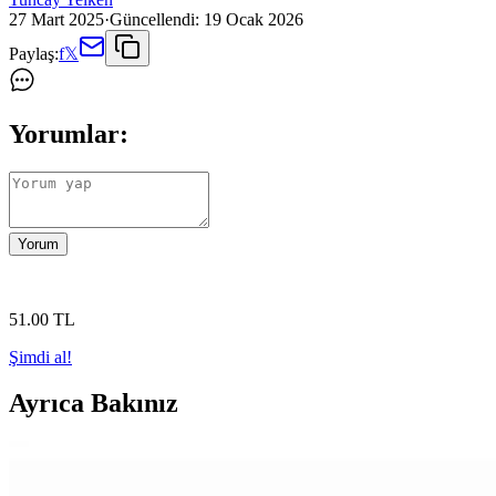
27 Mart 2025
·
Güncellendi:
19 Ocak 2026
Paylaş:
f
𝕏
Yorumlar:
Yorum
51
.00
TL
Şimdi al!
Ayrıca Bakınız
Dil ve Matematikte 'Ve' Kelimesi ve Sembollerinin K