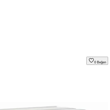
0
Beğen