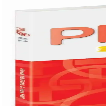
'Ve' kelimesi ve sembolleri dil ve matematikte temel iletişim araçlarıdır.
Fono İngilizce Öğrenme Kitapları Karşılaştırması: K
Fono'nun iki popüler İngilizce öğrenme kitabını karşılaştırıyoruz: 'Ke
Gamze Hoca Türkçenin Matematiği Setiyle Türkçe ve D
2024 güncel içeriklerle hazırlanan Gamze Hoca Türkçenin Matematiği seti
Learnihongo Japonca Dilbilgisi: Temel Seviye Öğrenci
Learnihongo Japonca Dilbilgisi, Türkçe anlatımlı, pratik ve anlaşılır 
Fono Yayınları Uygulamalı Temel İngilizce Dilbilgisi 
Bu kitap, temel ve orta seviyedeki İngilizce öğrenenlere yönelik detayl
MK Publications İngilizce Gramer Today ve A.2 Karşı
İngilizce dil öğrenicileri için MK Publications'ın Gramer Today ve A.2 k
İngilizce Dilbilgisi Kitapları Karşılaştırması: Fono Y