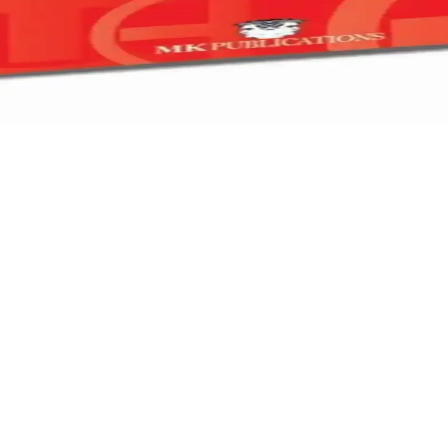
 içerik, kullanıcı yorumları ve özellikleri karşılaştırılıyor, en iyi seç
deki Öğrenciler İçin Temel Kaynak
i geliştiren, pratik egzersizlerle desteklenen başlangıç seviyesi bir kayna