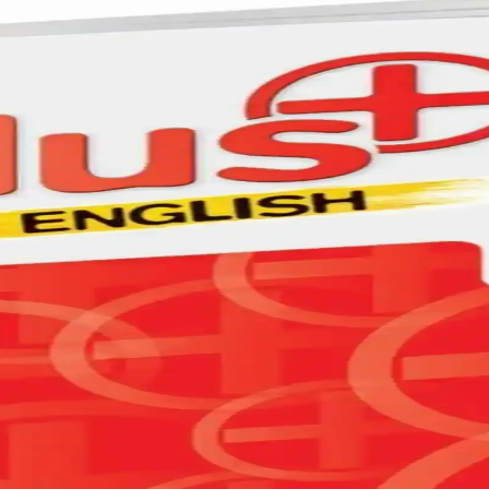
 Bu öğeler, anlam ve sembolik düzeyde çeşitli alanlarda kullanılır, iletişim
endi Kendine ve Uygulamalı Temel Kitaplar
ndi Kendine İngilizce İlk Adım 1-2' ve 'Uygulamalı Temel İngilizce Dilb
il Bilgisinde Başarı Sağlayın
, video ders ve soru bankasıyla sınavlara etkili hazırlık sağlar, başarıy
ler için Pratik ve Anlaşılır Kaynak
içerikleriyle temel seviyedeki öğrencilerin Japonca öğrenmesini destekle
Kitabı İncelenmesi ve Öğrenme Fırsatları
ı anlatım ve bol uygulama imkanı sunan kullanışlı bir dilbilgisi kaynağı
laştırması Hangi Kitap Sizin İçin Uygun
itaplarının detaylı karşılaştırması, içerik, kullanıcı yorumları ve kullan
ayınları ve MK Publications