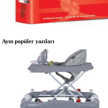
İngilizce öğrenenler için Fono Yayınları ve MK Publications kitaplarının
Plus A1 İngilizce Gramer Kitabı: Başlangıç Seviyesin
Plus A1 İngilizce Gramer Kitabı, temel dilbilgisi ve iletişim becerilerin
Ayın popüler yazıları