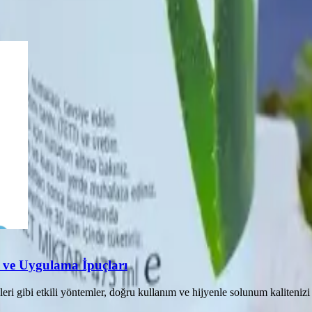
r ve Uygulama İpuçları
 gibi etkili yöntemler, doğru kullanım ve hijyenle solunum kalitenizi art