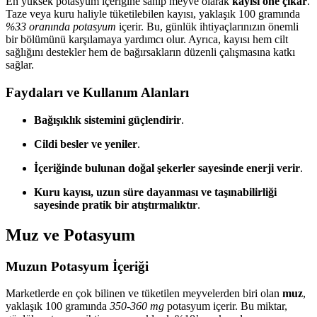
En yüksek potasyum içeriğine sahip meyve olarak
kayısı öne çıkar
.
Taze veya kuru haliyle tüketilebilen kayısı, yaklaşık 100 gramında
%33 oranında potasyum
içerir. Bu, günlük ihtiyaçlarınızın önemli
bir bölümünü karşılamaya yardımcı olur. Ayrıca, kayısı hem cilt
sağlığını destekler hem de bağırsakların düzenli çalışmasına katkı
sağlar.
Faydaları ve Kullanım Alanları
Bağışıklık sistemini güçlendirir
.
Cildi besler ve yeniler
.
İçeriğinde bulunan doğal şekerler sayesinde enerji verir
.
Kuru kayısı, uzun süre dayanması ve taşınabilirliği
sayesinde pratik bir atıştırmalıktır
.
Muz ve Potasyum
Muzun Potasyum İçeriği
Marketlerde en çok bilinen ve tüketilen meyvelerden biri olan
muz
,
yaklaşık 100 gramında
350-360 mg
potasyum içerir. Bu miktar,