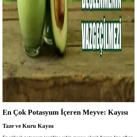
Potasyum, kalp ve kas sağlığı için önemli mineraldir. Bu rehberde
potasyumun faydaları ve en zengin kaynaklarını keşfedin.
Yüksek Potasyum İçeren Besinler ve Sağlığa
Faydaları Analizi
Potasyum, kas ve sinir fonksiyonları için önemli olan temel
mineraldir. Muz, patates, ıspanak ve kuru meyveler yüksek
potasyum içerir ve kalp sağlığını korur, dengeli beslenmenin
vazgeçilmezlerindendir.
Türkiye’de Avokado: Sağlık ve Beslenmede
Yükselen Trend ve Farklı Türleri
Türkiye’de avokado, yüksek besin değeri ve sağlık faydalarıyla öne
çıkıyor. Farklı türleri, tüketim alışkanlıkları ve sağlık üzerindeki
etkileriyle modern beslenmenin önemli bir parçası haline geliyor.
En Çok Potasyum İçeren Meyve: Kayısı
Taze ve Kuru Kayısı