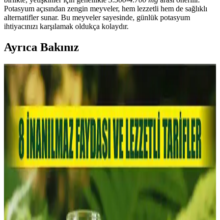
Potasyum açısından zengin meyveler, hem lezzetli hem de sağlıklı
alternatifler sunar. Bu meyveler sayesinde, günlük potasyum
ihtiyacınızı karşılamak oldukça kolaydır.
Ayrıca Bakınız
Potasyumun Önemi ve En Çok Potasyum İçeren
Besinler Hakkında Bilmeniz Gerekenler
Potasyum, kas ve sinir fonksiyonları için önemli, kan basıncını
düzenleyen ve kalp sağlığını destekleyen temel mineral. En zengin
kaynaklar muz, patates, ıspanak ve kuru kayısıdır.
Sağlıklı Beslenme İçin Taze Muzun Faydaları ve
Saklama İpuçları
Taze muz, yüksek potasyum ve vitamin içeriğiyle sağlıklı yaşamın
vazgeçilmezleri arasında yer alır. Doğru saklama ve tüketim
önerileriyle besin değerleri korunur.
En Çok Potasyum İçeren Meyveler ve Sağlığa