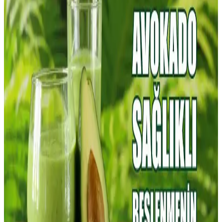
Faydaları Hakkında Bilgi
Potasyum içeriği yüksek meyveler, kalp sağlığı ve kas fonksiyonları
için önemlidir. Muz, avokado ve kayısı gibi meyvelerle sağlıklı
yaşamı destekleyin.
Potasyumun İnsan Vücudundaki Rolü ve Günlük
Yaşamda Önemi
Potasyum, sinir ve kas fonksiyonları, kalp sağlığı ve kan basıncı
düzeninde hayati öneme sahip bir mineraldir. Günlük beslenmede
muz, patates ve yeşil sebzelerle potasyum alımını artırmak sağlıklı
yaşam için önemlidir.
Potasyum İçeren Gıdalar ve Sağlık Üzerindeki
Faydaları Rehberi
Potasyum, vücut fonksiyonları için önemli mineral, yüksek
potasyumlu gıdalar ve sağlık faydaları hakkında detaylı rehber.
Potasyum Zengini Yiyecekler ve Sağlığa Faydaları
Hakkında Kapsamlı Rehber