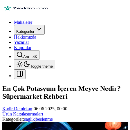
Makaleler
Kategoriler
Hakkımızda
Yazarlar
Kuponlar
Ara...
⌘
K
Toggle theme
En Çok Potasyum İçeren Meyve Nedir?
Süpermarket Rehberi
Kadir Demirkan
·
06.06.2025, 00:00
Ürün Karşılaştırmaları
Kategoriler:
saglik
|
beslenme