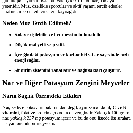
günlük potasyum ihtiyacının yaklaşık %10’unu karşılamaya
yeterlidir. Muz, özellikle sporcular ve aktif yaşamı tercih edenler
tarafından tercih edilen enerji kaynağıdır.
Neden Muz Tercih Edilmeli?
Kolay erişilebilir ve her mevsim bulunabilir
.
Düşük maliyetli ve pratik
.
İçeriğindeki potasyum ve karbonhidratlar sayesinde hızlı
enerji sağlar
.
Sindirim sistemini rahatlatır ve bağırsakları çalıştırır
.
Nar ve Diğer Potasyum Zengini Meyveler
Narın Sağlık Üzerindeki Etkileri
Nar, sadece potasyum bakımından değil, aynı zamanda
lif, C ve K
vitamini
, folat ve protein açısından da zengindir. Yaklaşık 100 gram
nar,
yaklaşık 237 mg
potasyum içerir ve bu da onu listede üst sıralara
taşıyan önemli bir meyvedir.