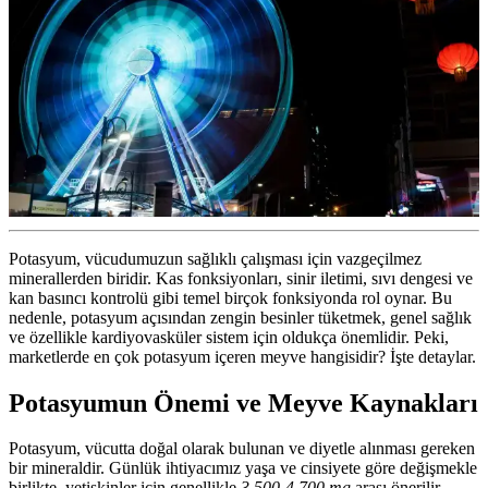
Potasyum, vücudumuzun sağlıklı çalışması için vazgeçilmez
minerallerden biridir. Kas fonksiyonları, sinir iletimi, sıvı dengesi ve
kan basıncı kontrolü gibi temel birçok fonksiyonda rol oynar. Bu
nedenle, potasyum açısından zengin besinler tüketmek, genel sağlık
ve özellikle kardiyovasküler sistem için oldukça önemlidir. Peki,
marketlerde en çok potasyum içeren meyve hangisidir? İşte detaylar.
Potasyumun Önemi ve Meyve Kaynakları
Potasyum, vücutta doğal olarak bulunan ve diyetle alınması gereken
bir mineraldir. Günlük ihtiyacımız yaşa ve cinsiyete göre değişmekle
birlikte, yetişkinler için genellikle
3.500-4.700 mg
arası önerilir.