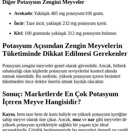
Diğer Potasyum Zengini Meyveler
Avokado
: Yaklaşık 485 mg potasyum/100 gram.
İncir
: Taze incir, yaklaşık 232 mg potasyum içerir.
Kivi
: 100 gramında yaklaşık 312 mg potasyum bulunur.
Potasyum Açısından Zengin Meyvelerin
Tüketiminde Dikkat Edilmesi Gerekenler
Potasyum zengini meyveler genel olarak güvenlidir. Ancak, böbrek
rahatsızlığı olan kişilerde potasyum seviyelerini kontrol altında
tutmak önemlidir. Bu nedenle, yüksek potasyum içeren besinleri
tüketmeden önce doktor önerisi almak faydalı olacaktır.
Sonuç: Marketlerde En Çok Potasyum
İçeren Meyve Hangisidir?
Kayısı
, hem taze hem de kuru haliyle en yüksek potasyum içeriğine
sahip meyve olarak öne çıkar. Ancak,
muz
ve
nar
gibi meyveler de
yüksek potasyum içerikleriyle sağlıklı bir yaşam için ideal
seçeneklerdir. Günlük beslenmenizde bu meyveleri dengeli ve çeşitli