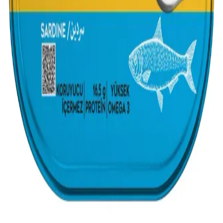
Migros'ta taze ve konserve sardalya seçenekleriyle sağlıklı beslenin.
Fiyat avantajlarını ve alışveriş kolaylıklarını hemen öğrenin!
2025'te Migros'ta Sardalya: Tazelik ve Lezzetle
Sağlıklı Sofralar
2025'te Migros'ta taze sardalya fırsatlarını keşfedin, sağlıklı beslenin.
Hemen avantajları öğrenin ve sipariş verin! ! ! ! ! !
Sardalya Kilosu ve Fiyatları: Sağlıklı ve Ekonomik
Balık Seçenekleri
Sardalya fiyatları ve kilosu hakkında bilgi edin, sağlıklı ve ekonomik
balık tüketimi ile kalp sağlığını desteklemenin yollarını keşfet.
Sardalya Konservesi: Sağlıklı ve Pratik Balık
Seçenekleri Hakkında Bilgiler
Sardalya konservesi, omega-3 zengini ve pratik kullanımıyla sağlıklı
beslenmede öne çıkan bir seçenektir. Farklı çeşitleri ve kullanım
alanlarıyla sofralarınıza lezzet katar.