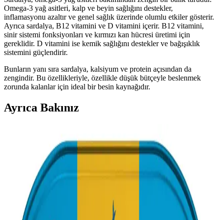
Omega-3 yağ asitleri, kalp ve beyin sağlığını destekler,
inflamasyonu azaltır ve genel sağlık üzerinde olumlu etkiler gösterir.
Ayrıca sardalya, B12 vitamini ve D vitamini içerir. B12 vitamini,
sinir sistemi fonksiyonları ve kırmızı kan hücresi üretimi için
gereklidir. D vitamini ise kemik sağlığını destekler ve bağışıklık
sistemini güçlendirir.
Bunların yanı sıra sardalya, kalsiyum ve protein açısından da
zengindir. Bu özellikleriyle, özellikle düşük bütçeyle beslenmek
zorunda kalanlar için ideal bir besin kaynağıdır.
Ayrıca Bakınız
Fırında Küp Doğranmış Patates ve Konserve
Sardalya ile Pratik ve Besleyici Öğün Hazırlama
Fırında küp doğranmış patatesler pastırma yağı ve baharatlarla çıtır
çıtır pişirilir. Konserve sardalya ile dengeli ve protein açısından
zengin bir öğün oluşturur. Pratik ve ekonomik bir yemek seçeneği
sunar.
Konserve Sardalyeyi Tüketmenin Yaratıcı