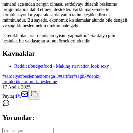
mineral açısından zengin olması, sardalyayı düzenli beslenme
programlarına dahil etmeyi destekler. Farklı malzemelerle
kombinasyonlar yaparak sardalyanın tadını çeşitlendirmek
mümkündür. Bu sayede, ekonomik kısıtlamalar altında bile dengeli
ve sağlıklı beslenmek mümkün hale gelir.
"Gerekli olan, var olanla en iyisini yapmaktır." Sardalya gibi
besinler, bu yaklaşımın somut örneklerindendir.
Kaynaklar
Reddit r/budgetfood - Making starvation look sexy
#
sardalya
#
beslenme
#
omega-3
#
tarifler
#
saglik
#
deniz-
urunleri
#
ekonomik-beslenme
17 Aralık 2025
Paylaş:
f
𝕏
Yorumlar: