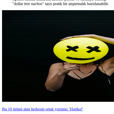
"dollar tree nachos" tarzı pratik bir atıştırmalık hazırlanabilir.
Bu 10 ürünü alan herkesin ortak yorumu: 'Harika!'