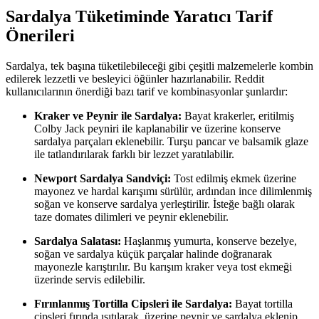
Sardalya Tüketiminde Yaratıcı Tarif
Önerileri
Sardalya, tek başına tüketilebileceği gibi çeşitli malzemelerle kombin
edilerek lezzetli ve besleyici öğünler hazırlanabilir. Reddit
kullanıcılarının önerdiği bazı tarif ve kombinasyonlar şunlardır:
Kraker ve Peynir ile Sardalya:
Bayat krakerler, eritilmiş
Colby Jack peyniri ile kaplanabilir ve üzerine konserve
sardalya parçaları eklenebilir. Turşu pancar ve balsamik glaze
ile tatlandırılarak farklı bir lezzet yaratılabilir.
Newport Sardalya Sandviçi:
Tost edilmiş ekmek üzerine
mayonez ve hardal karışımı sürülür, ardından ince dilimlenmiş
soğan ve konserve sardalya yerleştirilir. İsteğe bağlı olarak
taze domates dilimleri ve peynir eklenebilir.
Sardalya Salatası:
Haşlanmış yumurta, konserve bezelye,
soğan ve sardalya küçük parçalar halinde doğranarak
mayonezle karıştırılır. Bu karışım kraker veya tost ekmeği
üzerinde servis edilebilir.
Fırınlanmış Tortilla Cipsleri ile Sardalya:
Bayat tortilla
cipsleri fırında ısıtılarak, üzerine peynir ve sardalya eklenip