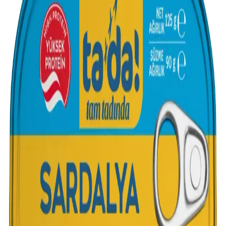
Yöntemleri ve Sağlıklı Faydaları
Konserve sardalyenin tadını artırmak için ekmek, salata ve soslarla
çeşitli tüketim yöntemleri sunuluyor. Sağlıklı besin değeri ve pratik
kullanımıyla sardalya, farklı tariflerle keyifli hale geliyor.
Ekonomik ve Sağlıklı Sardalya Tüketimi: Besin
Değerleri ve Yaratıcı Tarifler
Sardalya, omega-3, B12 ve D vitamini açısından zengin, ekonomik
bir besindir. Yaratıcı tariflerle lezzetli ve sağlıklı öğünler hazırlamak
mümkündür. Tüketim önerileri ve dikkat edilmesi gerekenler bu
yazıda.
Genel Markalar Yağlı Tuzlu Sardalya 275g: Lezzetli
ve Sağlıklı Deniz Ürünleri Seçeneği
Genel Markalar'ın 275g sardalyası, doğal içerikleri ve lezzetiyle
sofralara sağlık katıyor. Zorluk çıkaran kapağı ve küçük boyutlarıyla
dikkat çekiyor, yüksek müşteri memnuniyeti sağlıyor.
2025'te Migros'ta Sardalya Keyfi: Taze Lezzet ve
Uygun Fiyatın Sırrı