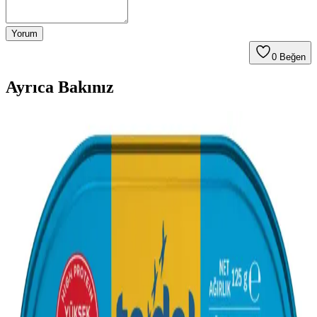
Yorum
0
Beğen
Ayrıca Bakınız
Fırında Küp Doğranmış Patates ve Konserve
Sardalya ile Pratik ve Besleyici Öğün Hazırlama
Fırında küp doğranmış patatesler pastırma yağı ve baharatlarla çıtır
çıtır pişirilir. Konserve sardalya ile dengeli ve protein açısından
zengin bir öğün oluşturur. Pratik ve ekonomik bir yemek seçeneği
sunar.
Konserve Sardalyeyi Tüketmenin Yaratıcı
Yöntemleri ve Sağlıklı Faydaları
Konserve sardalyenin tadını artırmak için ekmek, salata ve soslarla
çeşitli tüketim yöntemleri sunuluyor. Sağlıklı besin değeri ve pratik
kullanımıyla sardalya, farklı tariflerle keyifli hale geliyor.