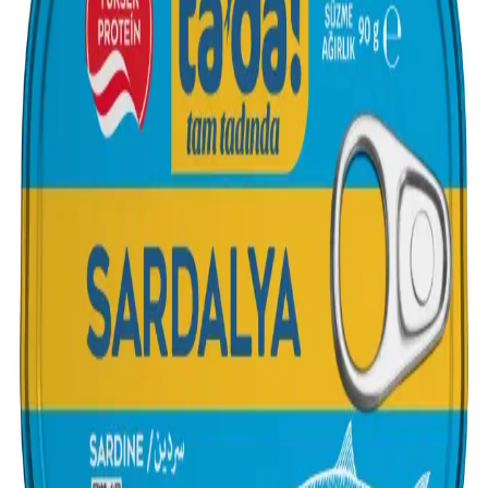
Ekonomik ve Sağlıklı Sardalya Tüketimi: Besin
Değerleri ve Yaratıcı Tarifler
Sardalya, omega-3, B12 ve D vitamini açısından zengin, ekonomik
bir besindir. Yaratıcı tariflerle lezzetli ve sağlıklı öğünler hazırlamak
mümkündür. Tüketim önerileri ve dikkat edilmesi gerekenler bu
yazıda.
Genel Markalar Yağlı Tuzlu Sardalya 275g: Lezzetli
ve Sağlıklı Deniz Ürünleri Seçeneği
Genel Markalar'ın 275g sardalyası, doğal içerikleri ve lezzetiyle
sofralara sağlık katıyor. Zorluk çıkaran kapağı ve küçük boyutlarıyla
dikkat çekiyor, yüksek müşteri memnuniyeti sağlıyor.
2025'te Migros'ta Sardalya Keyfi: Taze Lezzet ve
Uygun Fiyatın Sırrı
Migros'ta taze ve konserve sardalya seçenekleriyle sağlıklı beslenin.
Fiyat avantajlarını ve alışveriş kolaylıklarını hemen öğrenin!
2025'te Migros'ta Sardalya: Tazelik ve Lezzetle