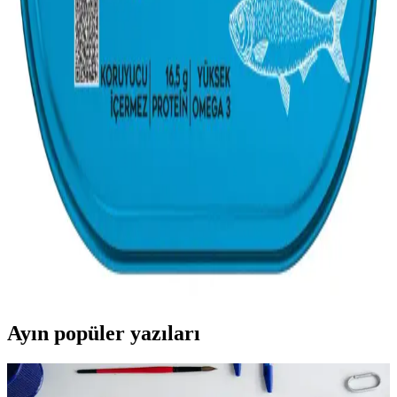
Sağlıklı Sofralar
2025'te Migros'ta taze sardalya fırsatlarını keşfedin, sağlıklı beslenin.
Hemen avantajları öğrenin ve sipariş verin! ! ! ! ! !
Sardalya Kilosu ve Fiyatları: Sağlıklı ve Ekonomik
Balık Seçenekleri
Sardalya fiyatları ve kilosu hakkında bilgi edin, sağlıklı ve ekonomik
balık tüketimi ile kalp sağlığını desteklemenin yollarını keşfet.
Sardalya Konservesi: Sağlıklı ve Pratik Balık
Seçenekleri Hakkında Bilgiler
Sardalya konservesi, omega-3 zengini ve pratik kullanımıyla sağlıklı
beslenmede öne çıkan bir seçenektir. Farklı çeşitleri ve kullanım
alanlarıyla sofralarınıza lezzet katar.
Ayın popüler yazıları