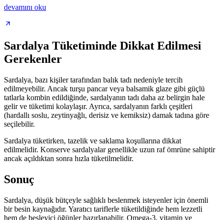
devamını oku
Sardalya Tüketiminde Dikkat Edilmesi
Gerekenler
Sardalya, bazı kişiler tarafından balık tadı nedeniyle tercih
edilmeyebilir. Ancak turşu pancar veya balsamik glaze gibi güçlü
tatlarla kombin edildiğinde, sardalyanın tadı daha az belirgin hale
gelir ve tüketimi kolaylaşır. Ayrıca, sardalyanın farklı çeşitleri
(hardallı soslu, zeytinyağlı, derisiz ve kemiksiz) damak tadına göre
seçilebilir.
Sardalya tüketirken, tazelik ve saklama koşullarına dikkat
edilmelidir. Konserve sardalyalar genellikle uzun raf ömrüne sahiptir
ancak açıldıktan sonra hızla tüketilmelidir.
Sonuç
Sardalya, düşük bütçeyle sağlıklı beslenmek isteyenler için önemli
bir besin kaynağıdır. Yaratıcı tariflerle tüketildiğinde hem lezzetli
hem de besleyici öğünler hazırlanabilir. Omega-3, vitamin ve