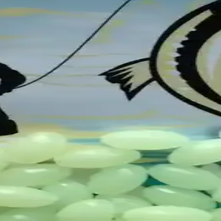
ası ve Kullanım İpuçları
lıkta ve el işlerinde yüksek görünürlük sağlayan bu ürünlerin özellikle
 Gece Işıklandırması İçin Uygun
, karanlıkta hafif ışık yayan dayanıklı PVC boncuklardır. 100 adetlik pak
 ve El İşi Malzemeleri
ik paket. Gece ışığında parlayan, dayanıklı ve estetik tasarımlar için i
 Üçlü Fırdöndü Karşılaştırması
erinin özellikleri, kullanıcı yorumları ve avantajlarıyla en uygun seçimi
Ürünlerin Karşılaştırması
zellikleri, kullanıcı yorumları ve performanslarıyla detaylı karşılaştırm