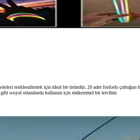
teleri renklendirmek için ideal bir üründür. 20 adet fosforlu çubuğun bu
gibi sosyal ortamlarda kullanım için mükemmel bir tercihtir.
kımı – Gece Avı İçin Aksesuar
parlaklık ve stabil hareket sunan iki iğneli yapıya sahip; 50 gramlık a