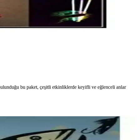
lunduğu bu paket, çeşitli etkinliklerde keyifli ve eğlenceli anlar
ğırlık uzun menzil ve dengeli çekiş sağlar; bakım talimatlarına uyum