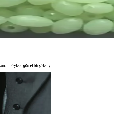
anıklı, Kokulu ve Fosforlu Tasarım
dir. Kokulu ve fosforlu özellikleriyle gece ve gündüz LRF avcılığında 
k Karşılaştırması
rı ve performansları detaylı şekilde karşılaştırılarak, hobi ve dekorasyo
unar, böylece görsel bir şölen yaratır.