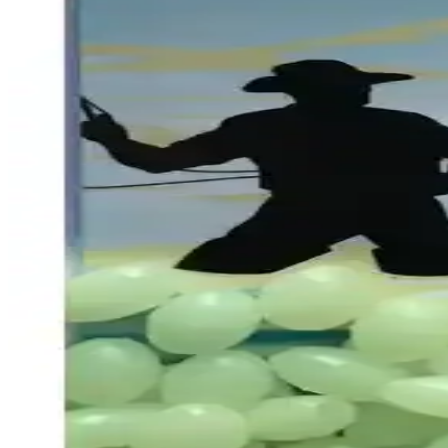
performansı uzatır.
Balıkçılık ve El İşi İçin Fosforlu Boncuk Karşılaştırm
İki popüler fosforlu boncuk ürününü detaylı karşılaştırıyoruz. Balıkçı
oluyoruz.
Sasa Fosforlu Oval Boncuk 100'lü Paket Dekoratif ve
Fosforlu oval boncuklar, el işi ve dekoratif projelerde kullanılabilen
Sasa Fosforlu Oval Boncuk 5x8 mm 100'lü Paket Takı
Yüksek kaliteli, fosforlu oval boncuklar, 5x8 mm ölçülerinde, 100 adetl
Balıkçılıkta Fırdöndü Seçimi: Paslanmaz ve Fosforlu
İki farklı balıkçılık fırdöndüsü olan paslanmaz ve fosforlu üçlü modell
Balıkçılıkta Fırdöndü Seçimi: Paslanmaz ve Fosforlu 
İki farklı balıkçılık fırdöndüsü olan paslanmaz ve fosforlu modellerin ö