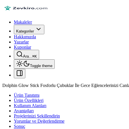
Makaleler
Kategoriler
Hakkımızda
Yazarlar
Kuponlar
Ara...
⌘
K
Toggle theme
Dolphin Glow Stick Fosforlu Çubuklar İle Gece Eğlencelerinizi Canl
Ürün Tanıtımı
Ürün Özellikleri
Kullanım Alanları
Avantajları
Projelerinizi Şekillendirin
Yorumlar ve Değerlendirme
Sonuç