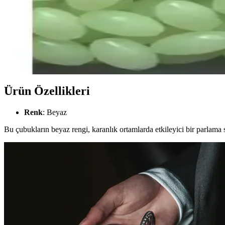
Fujin Baby Worm 5.2 cm LRF Sahte Silikon Yem: Day
Fujin Baby Worm 5.2 cm uzunluğunda, elastik ve dayanıklı silikon yem
Sasa Fosforlu Oval Boncuk ve Yüksek Fosforlu Boncu
İki farklı Sasa fosforlu boncuk ürününün özellikleri, kullanıcı yorumla
Ürün Özellikleri
Renk
: Beyaz
Bu çubukların beyaz rengi, karanlık ortamlarda etkileyici bir parlama s