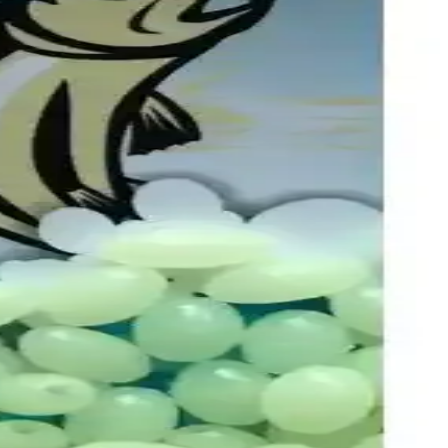
ri ve kullanıcı yorumlarıyla en uygun seçimi yapmanıza yardımcı
et ve yüksek müşteri memnuniyeti ile öne çıkar.
deal malzeme. Takı ve süsleme projelerinize canlılık katın.
 yapmanızı sağlar.
ası, doğru seçim yapmanız için rehberlik sağlar.