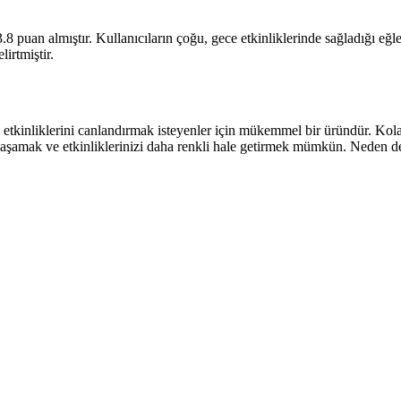
 puan almıştır. Kullanıcıların çoğu, gece etkinliklerinde sağladığı eğle
lirtmiştir.
kinliklerini canlandırmak isteyenler için mükemmel bir üründür. Kolay k
r yaşamak ve etkinliklerinizi daha renkli hale getirmek mümkün. Neden 