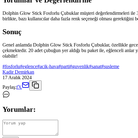
Yorumlar ve Değerlendirme
Dolphin Glow Stick Fosforlu Çubuklar müşteri değerlendirmeleri ile 3.8
birlikte, bazı kullanıcılar daha fazla renk seçeneği olması gerektiğini be
Sonuç
Genel anlamda Dolphin Glow Stick Fosforlu Çubuklar, özellikle gece et
çekmektedir. 20 adet çubuğun yer aldığı bu paket ile, eğlenceli anla
olabilir!
#
fosforlu
#
eglence
#
acik-hava
#
parti
#
guvenlik
#
sanat
#
susleme
Kadir Demirkan
17 Aralık 2024
Paylaş:
f
𝕏
Yorumlar: