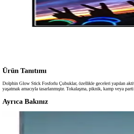
Ürün Tanıtımı
Dolphin Glow Stick Fosforlu Çubuklar, özellikle geceleri yapılan aktivi
yaşatmak amacıyla tasarlanmıştır. Tokalaşma, piknik, kamp veya parti 
Ayrıca Bakınız
Hunter Eyes 2 İğneli Fosforlu Kurşunlu Yılan Dili Ta
Hunter Eyes 2 İğneli Fosforlu Kurşunlu Yılan Dili Takımı, gece avında 