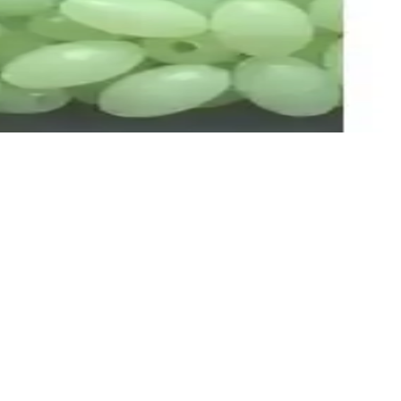
etkili performans sunar. Çevre dostu malzemelerle tasarlanmıştır.
n projeleri için en uygun seçeneği belirlemenize yardımcı olur.