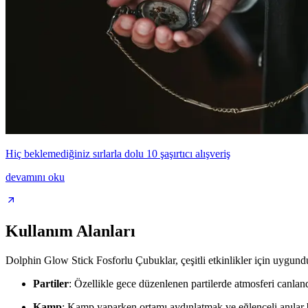
Hiç beklemediğiniz sırlarla dolu 10 şaşırtıcı alışveriş
devamını oku
Kullanım Alanları
Dolphin Glow Stick Fosforlu Çubuklar, çeşitli etkinlikler için uygund
Partiler
: Özellikle gece düzenlenen partilerde atmosferi canland
Kamp
: Kamp yaparken ortamı aydınlatmak ve eğlenceli anılar bi