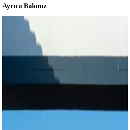
Ayrıca Bakınız
Çedene Bitkisinin Sağlık ve Lezzet Açısından Güncel
Kullanım Alanları
Çedene, Anadolu'nun doğal bitkisi olup, sağlık faydaları ve
lezzetiyle öne çıkar. Demir içeriği yüksek olan bu bitki, solunum ve
sindirim sağlığını destekler, modern yaşamda doğal ürünler arasında
yer alır.
Ormanlı Pirinci Nedir ve Özellikleriyle Mutfakta
Doğal Bir Seçenek
Ormanlı pirinci, doğal ortamda yetişen aromatik ve sağlıklı bir pirinç
türüdür. Geleneksel tekniklerle hazırlanan bu pirinç, yemeklere
özgün tat ve aroma katar, doğru pişirme teknikleriyle lezzetini ortaya
çıkarır.
Hunnap Pekmezi: Doğal Enerji ve Bağışıklık
Destekleyici Sağlık Kaynağı