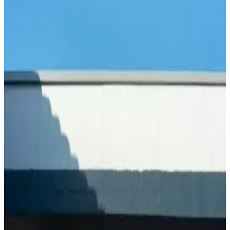
Hunnap pekmezi, doğal içerikleriyle enerji sağlar, bağışıklığı
güçlendirir ve kış aylarında sağlıklı kalmanıza yardımcı olur. Mineral
ve vitamin zengini bu şifa kaynağını doğru kullanın.
Yumurta Kabuğu Hapı ile Doğal Kalsiyum
Takviyesi ve Kemik Sağlığı Destekleri
Yumurta kabuğu hapı, doğal yüksek kalsiyum kaynağı olarak kemik
ve diş sağlığını destekler. Güvenilir kullanım ve kalite önemlidir,
uzman önerisiyle sağlıklı yaşamı destekler.
Palmolive Sabun Çeşitleri ve Özellikleri Günlük
Hijyen ve Bakımda Güvenilir Seçenekler
Palmolive’nin çeşitli sabun serileri, doğal içerikleri ve hijyen odaklı
özellikleriyle günlük bakımda güvenilir tercihlerinizi sunar. Her cilt
tipine uygun seçenekler mevcuttur.
Keten Tohumu Çayı Nasıl Yapılır ve Sağlığa
Faydaları Nelerdir
Keten tohumu çayı, doğal içerikleriyle sindirimi kolaylaştırır,
bağırsak sağlığını destekler. Kolayca hazırlanabilen bu içecek,
sağlıklı yaşamın vazgeçilmezleri arasında yer alır.