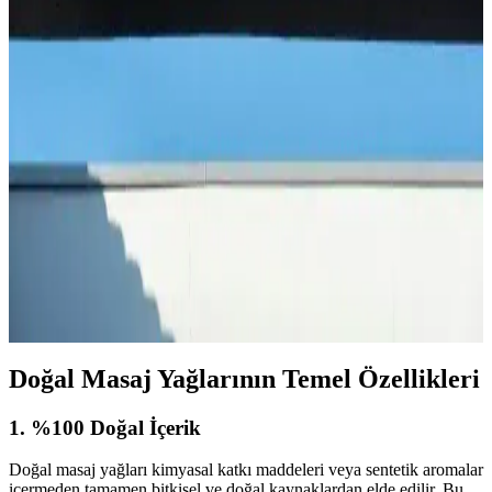
Zafer Gazozu: Türkiye'nin Geleneksel ve Sevilen
Ferahlatıcı Gazozu Özellikleri ve Kökeni
Zafer Gazozu, Türkiye'nin geleneksel ve popüler ferahlatıcı içeceği
olup, kökeni ve üretim yeri hakkında net bilgiler bulunmamaktadır.
Doğal içerikleri ve nostaljik imajıyla tercih edilir.
Köpek Sakinleştiriciler: Stres ve Anksiyeteyi
Azaltmak İçin Etkili Yollar ve Ürünler
Köpek sakinleştiriciler, stres ve kaygıyı azaltmak için doğal veya
kimyasal içeriklerle tasarlanmış ürünlerdir. Kullanım alanları geniş
olup, veteriner ve eğitimde tercih edilir. Doğru ürün seçimi ve
veteriner danışmanlığı önemlidir.
Doğal Masaj Yağlarının Temel Özellikleri
1. %100 Doğal İçerik
Doğal masaj yağları kimyasal katkı maddeleri veya sentetik aromalar
içermeden tamamen bitkisel ve doğal kaynaklardan elde edilir. Bu