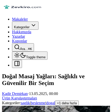
Makaleler
Kategoriler
Hakkımızda
Yazarlar
Kuponlar
Ara...
⌘
K
Toggle theme
Doğal Masaj Yağları: Sağlıklı ve
Güvenilir Bir Seçim
Kadir Demirkan
·
13.05.2025, 00:00
Ürün Karşılaştırmaları
Kategoriler:
saglik
|
beslenme
|
dogal
+1 daha fazla