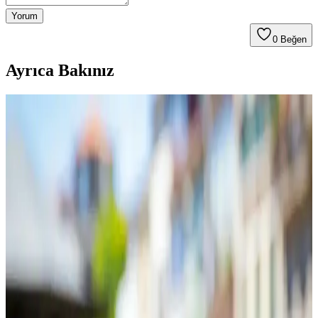
Yorum
0
Beğen
Ayrıca Bakınız
NanoSteamer ile Nano-Ionic Buhar Teknolojisiyle
Yenilikçi Cilt Bakımı Çözümleri
NanoSteamer cihazları, nano-ionic buhar teknolojisiyle ciltte
derinlemesine temizlik ve nemlendirme sağlar, çok fonksiyonlu
kullanımıyla bakım süreçlerini kolaylaştırır.
En İyi Krema Seçimi: Güvenilir ve Etkili Ürünlerle
Sağlıklı Cilt Bakımı Rehberi
Cilt tipine uygun, güvenilir ve doğal içerikli kremlerle sağlıklı ve
genç bir cilde ulaşmanın yollarını keşfedin. Uzman önerileriyle
doğru ürün seçimi ve kullanımı hakkında bilgi edinin.
Chrysamed Jel: Hassas ve Sorunlu Ciltler İçin