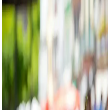
Güvenilir Dermatolojik Çözüm
Chrysamed jel, hassas ciltleri yatıştıran ve iyileştiren dermatolojik bir
ürün olup, tahrişi hafifletir, cilt bariyerini güçlendirir ve çeşitli cilt
sorunlarına çözüm sağlar.
Pirinç Suyu Nedir ve Güzellik ile Sağlıkta Kullanım
Alanları Hakkında Bilgiler
Pirinç suyu, cilt ve saç bakımında doğal bir tonik ve maske
malzemesi olarak kullanılır. Vitamin ve mineraller içerir, cilt tonunu
dengeler ve saç parlaklığını artırır, ancak dikkatli kullanım önerilir.
Keten Tohumu ve Cilt Maskeleri: Doğal Güzelliğin
Güçlü ve Etkili Çözümü
Keten tohumu, antioksidan ve omega yağlarıyla cilt sağlığını
destekleyen doğal bir çözümdür. Maskelerde kullanımıyla
nemlendirme ve yaşlanma karşıtı faydalar sağlar.
E Vitamini Yağı Yüze Uygulama Yöntemleri ve Cilt
Tiplerine Göre Tavsiyeler