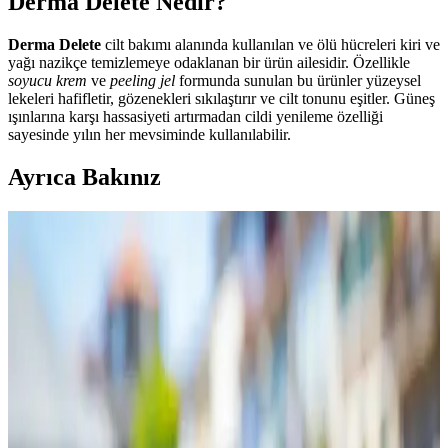
Derma Delete Nedir?
Derma Delete
cilt bakımı alanında kullanılan ve ölü hücreleri kiri ve
yağı nazikçe temizlemeye odaklanan bir ürün ailesidir. Özellikle
soyucu krem
ve
peeling jel
formunda sunulan bu ürünler yüzeysel
lekeleri hafifletir, gözenekleri sıkılaştırır ve cilt tonunu eşitler. Güneş
ışınlarına karşı hassasiyeti artırmadan cildi yenileme özelliği
sayesinde yılın her mevsiminde kullanılabilir.
Ayrıca Bakınız
NanoSteamer ile Nano-Ionic Buhar Teknolojisiyle
Yenilikçi Cilt Bakımı Çözümleri
NanoSteamer cihazları, nano-ionic buhar teknolojisiyle ciltte
derinlemesine temizlik ve nemlendirme sağlar, çok fonksiyonlu
kullanımıyla bakım süreçlerini kolaylaştırır.
En İyi Krema Seçimi: Güvenilir ve Etkili Ürünlerle
Sağlıklı Cilt Bakımı Rehberi
Cilt tipine uygun, güvenilir ve doğal içerikli kremlerle sağlıklı ve