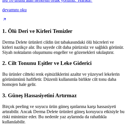
Bu 10 ürünü alan herkesin ortak yorumu: 'Harika!'
devamını oku
1.
Ölü Deri ve Kirleri Temizler
Derma Delete ürünleri cildin üst tabakasındaki ölü hücreleri ve
kirleri nazikçe alır. Bu sayede cilt daha pürüzsüz ve sağlıklı görünür.
Siyah noktaların oluşumunu engeller ve gözenekleri sıkılaştırır.
2.
Cilt Tonunu Eşitler ve Leke Giderici
Bu ürünler ciltteki renk eşitsizliklerini azaltır ve yüzeysel lekelerin
görünümünü hafifletir. Düzenli kullanımla birlikte cilt tonu daha
homojen hale gelir.
3.
Güneş Hassasiyetini Artırmaz
Birçok peeling ve soyucu ürün güneş ışınlarına karşı hassasiyeti
artırabilir. Ancak Derma Delete ürünleri güneş koruyucu etkisiyle bu
riski minimize eder. Bu nedenle yaz aylarında da rahatlıkla
kullanılabilir.