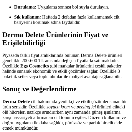
Durulama:
Uygulama sonrası bol suyla durulayın.
Sık kullanım:
Haftada 2 defadan fazla kullanmamak cilt
bariyerini korumak adına faydalıdır.
Derma Delete Ürünlerinin Fiyat ve
Erişilebilirliği
Piyasada farklı fiyat aralıklarında bulunan Derma Delete ürünleri
genellikle 200-600 TL arasında değişen fiyatlarla satılmaktadır.
Özellikle
Egş Cosmetics
gibi markalar ürünlerini çeşitli paketler
halinde sunarak ekonomik ve etkili çözümler sağlar. Özellikle 3
paketlik setler veya toplu alımlar ile maliyet avantajı sağlanabilir.
Sonuç ve Değerlendirme
Derma Delete
cilt bakımında yenilikçi ve etkili çözümler sunan bir
ürün serisidir. Özellikle
soyucu krem
ve
peeling jel
ürünleri ciltteki
ölü hücreleri nazikçe arındırırken aynı zamanda güneş ışınlarına
karşı hassasiyeti artırmadan cilt tonunu eşitler. Düzenli kullanım ve
doğru uygulama ile daha sağlıklı, pürüzsüz ve parlak bir cilt elde
etmek mümkündür.