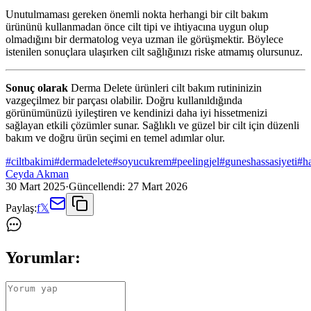
Unutulmaması gereken önemli nokta herhangi bir cilt bakım
ürününü kullanmadan önce cilt tipi ve ihtiyacına uygun olup
olmadığını bir dermatolog veya uzman ile görüşmektir. Böylece
istenilen sonuçlara ulaşırken cilt sağlığınızı riske atmamış olursunuz.
Sonuç olarak
Derma Delete ürünleri cilt bakım rutininizin
vazgeçilmez bir parçası olabilir. Doğru kullanıldığında
görünümünüzü iyileştiren ve kendinizi daha iyi hissetmenizi
sağlayan etkili çözümler sunar. Sağlıklı ve güzel bir cilt için düzenli
bakım ve doğru ürün seçimi en temel adımlar olur.
#
ciltbakimi
#
dermadelete
#
soyucukrem
#
peelingjel
#
guneshassasiyeti
#
ha
Ceyda Akman
30 Mart 2025
·
Güncellendi:
27 Mart 2026
Paylaş:
f
𝕏
Yorumlar: