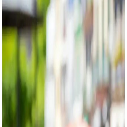
genç bir cilde ulaşmanın yollarını keşfedin. Uzman önerileriyle
doğru ürün seçimi ve kullanımı hakkında bilgi edinin.
Chrysamed Jel: Hassas ve Sorunlu Ciltler İçin
Güvenilir Dermatolojik Çözüm
Chrysamed jel, hassas ciltleri yatıştıran ve iyileştiren dermatolojik bir
ürün olup, tahrişi hafifletir, cilt bariyerini güçlendirir ve çeşitli cilt
sorunlarına çözüm sağlar.
Pirinç Suyu Nedir ve Güzellik ile Sağlıkta Kullanım
Alanları Hakkında Bilgiler
Pirinç suyu, cilt ve saç bakımında doğal bir tonik ve maske
malzemesi olarak kullanılır. Vitamin ve mineraller içerir, cilt tonunu
dengeler ve saç parlaklığını artırır, ancak dikkatli kullanım önerilir.
Keten Tohumu ve Cilt Maskeleri: Doğal Güzelliğin
Güçlü ve Etkili Çözümü
Keten tohumu, antioksidan ve omega yağlarıyla cilt sağlığını
destekleyen doğal bir çözümdür. Maskelerde kullanımıyla
nemlendirme ve yaşlanma karşıtı faydalar sağlar.