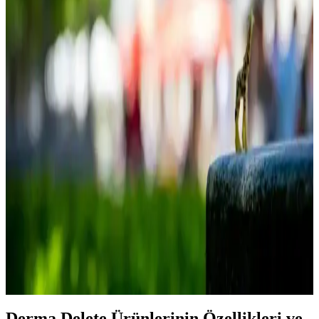
E Vitamini Yağı Yüze Uygulama Yöntemleri ve Cilt
Tiplerine Göre Tavsiyeler
E vitamini yağı, cilt sağlığını destekleyen doğal bir antioksidandır.
Doğru kullanım ve uygulama yöntemleriyle, yaşlanmayı geciktirir,
nem sağlar ve cilt bariyerini güçlendirir.
Katran Sabunu Nedir ve Cilt ile Saç Sağlığına
Faydaları Nelerdir
Katran sabunu, doğal içeriklerle üretilmiş, cilt ve saç sağlığını
destekleyen geleneksel bir ürün olup, akne, egzama ve kepek gibi
sorunlara doğal çözümler sunar.
Migros'ta Cilt Tipine Uygun Yüz Yıkama Jeli
Seçenekleri ve Temizlik İpuçları
Migros'taki çeşitli yüz yıkama jeli seçenekleri ve cilt tipine uygun
seçim ipuçlarıyla sağlıklı ve parlak bir cilt için doğru bakım
yöntemlerini keşfedin.
Derma Delete Ürünlerinin Özellikleri ve