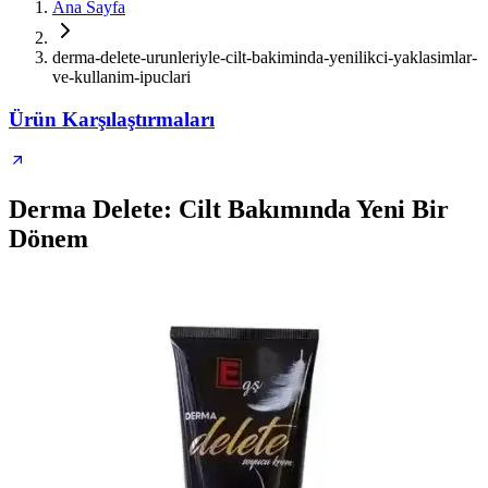
Ana Sayfa
derma-delete-urunleriyle-cilt-bakiminda-yenilikci-yaklasimlar-
ve-kullanim-ipuclari
Ürün Karşılaştırmaları
Derma Delete: Cilt Bakımında Yeni Bir
Dönem