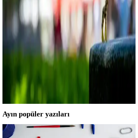
E vitamini yağı, cilt sağlığını destekleyen doğal bir antioksidandır.
Doğru kullanım ve uygulama yöntemleriyle, yaşlanmayı geciktirir,
nem sağlar ve cilt bariyerini güçlendirir.
Katran Sabunu Nedir ve Cilt ile Saç Sağlığına
Faydaları Nelerdir
Katran sabunu, doğal içeriklerle üretilmiş, cilt ve saç sağlığını
destekleyen geleneksel bir ürün olup, akne, egzama ve kepek gibi
sorunlara doğal çözümler sunar.
Migros'ta Cilt Tipine Uygun Yüz Yıkama Jeli
Seçenekleri ve Temizlik İpuçları
Migros'taki çeşitli yüz yıkama jeli seçenekleri ve cilt tipine uygun
seçim ipuçlarıyla sağlıklı ve parlak bir cilt için doğru bakım
yöntemlerini keşfedin.
Ayın popüler yazıları