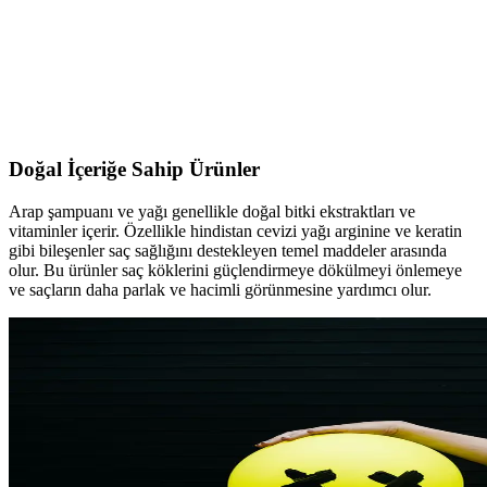
Badem Yağı ile Saç Bakımında Doğal Çözüm ve
Faydaları Hakkında Bilgi
Badem yağı, saçlara nem ve güç kazandıran doğal bir çözümdür.
Saç sağlığını desteklerken, parlaklık ve canlılık sağlar. Düzenli
kullanımla saç dökülmesini azaltabilir ve güçlendirebilir.
Doğal İçeriğe Sahip Ürünler
Arap şampuanı ve yağı genellikle doğal bitki ekstraktları ve
vitaminler içerir. Özellikle hindistan cevizi yağı arginine ve keratin
gibi bileşenler saç sağlığını destekleyen temel maddeler arasında
olur. Bu ürünler saç köklerini güçlendirmeye dökülmeyi önlemeye
ve saçların daha parlak ve hacimli görünmesine yardımcı olur.