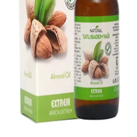
Katran sabunu, doğal içeriklerle üretilmiş, cilt ve saç sağlığını
destekleyen geleneksel bir ürün olup, akne, egzama ve kepek gibi
sorunlara doğal çözümler sunar.
Acı Badem Yağı ile Saç Sağlığını Destekleyen Doğal
Bakım Yöntemleri
Acı badem yağı, saçları güçlendiren, dökülmeyi azaltan ve parlaklık
kazandıran doğal bir saç bakım ürünüdür. Doğru kullanım ve dikkat
edilmesi gerekenler ile sağlıklı saçlara ulaşmak mümkün.
Marketlerde En Çok Tercih Edilen Bakım Ürünleri
Analizi ve Tüketici Tercihleri
Marketlerde en çok tercih edilen bakım ürünleri arasında temizlik,
cilt ve saç bakım ürünleri bulunur. Bu ürünler, hijyen ve kişisel
bakımın temel unsurlarıdır ve geniş tüketici kitlesi tarafından
kullanılır.
Saç Uzatan Yağlar: Doğal İçeriklerle Saç Uzama ve
Güçlendirme Yöntemleri
Saç uzatan yağlar, doğal bitki özleri ve yağlar içerir. Düzenli
kullanımda saç köklerini besler, uzama hızını artırır ve saç sağlığını