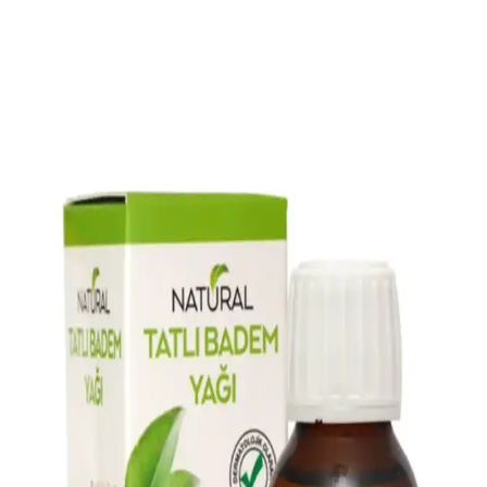
Güzellik ve Sağlık İçin Güvenilir Seçenek
Saf ve doğal içeriğiyle cilt ve saç bakımında güvenle kullanılabilen
Biorganix Life kuyruk yağı, nemlendirici, yenileyici ve güçlendirici
etkileriyle öne çıkıyor.
Migros'ta Bulunan OGX Saç Bakım Ürünleri ile
Sağlıklı ve Parlak Saçlara Ulaşın
Migros'ta bulunan OGX ürünleri, çeşitli saç tiplerine uygun doğal
içerikli ve etkili formüllerle saç sağlığını destekler, uygun fiyat ve
geniş ürün yelpazesiyle bakım rutininizi zenginleştirir.
Pirinç Suyu Nedir ve Güzellik ile Sağlıkta Kullanım
Alanları Hakkında Bilgiler
Pirinç suyu, cilt ve saç bakımında doğal bir tonik ve maske
malzemesi olarak kullanılır. Vitamin ve mineraller içerir, cilt tonunu
dengeler ve saç parlaklığını artırır, ancak dikkatli kullanım önerilir.
Katran Sabunu Nedir ve Cilt ile Saç Sağlığına
Faydaları Nelerdir