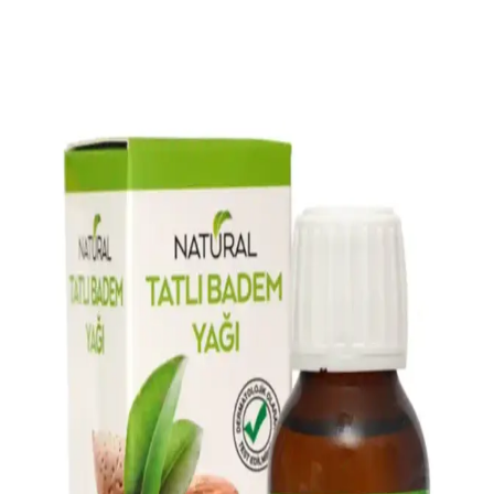
Biorganix Life kuyruk yağı, nemlendirici, yenileyici ve güçlendirici
etkileriyle öne çıkıyor.
Migros'ta Bulunan OGX Saç Bakım Ürünleri ile
Sağlıklı ve Parlak Saçlara Ulaşın
Migros'ta bulunan OGX ürünleri, çeşitli saç tiplerine uygun doğal
içerikli ve etkili formüllerle saç sağlığını destekler, uygun fiyat ve
geniş ürün yelpazesiyle bakım rutininizi zenginleştirir.
Pirinç Suyu Nedir ve Güzellik ile Sağlıkta Kullanım
Alanları Hakkında Bilgiler
Pirinç suyu, cilt ve saç bakımında doğal bir tonik ve maske
malzemesi olarak kullanılır. Vitamin ve mineraller içerir, cilt tonunu
dengeler ve saç parlaklığını artırır, ancak dikkatli kullanım önerilir.
Katran Sabunu Nedir ve Cilt ile Saç Sağlığına
Faydaları Nelerdir
Katran sabunu, doğal içeriklerle üretilmiş, cilt ve saç sağlığını
destekleyen geleneksel bir ürün olup, akne, egzama ve kepek gibi
sorunlara doğal çözümler sunar.