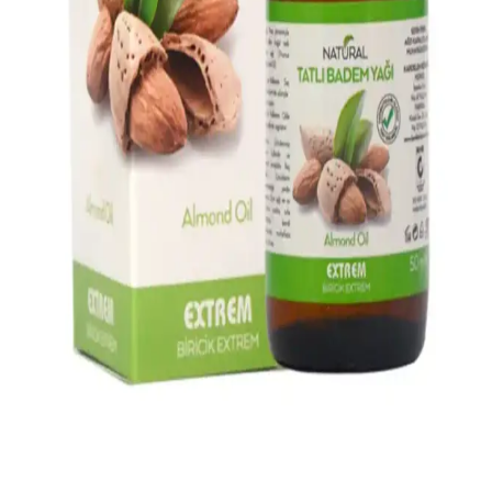
Acı Badem Yağı ile Saç Sağlığını Destekleyen Doğal
Bakım Yöntemleri
Acı badem yağı, saçları güçlendiren, dökülmeyi azaltan ve parlaklık
kazandıran doğal bir saç bakım ürünüdür. Doğru kullanım ve dikkat
edilmesi gerekenler ile sağlıklı saçlara ulaşmak mümkün.
Marketlerde En Çok Tercih Edilen Bakım Ürünleri
Analizi ve Tüketici Tercihleri
Marketlerde en çok tercih edilen bakım ürünleri arasında temizlik,
cilt ve saç bakım ürünleri bulunur. Bu ürünler, hijyen ve kişisel
bakımın temel unsurlarıdır ve geniş tüketici kitlesi tarafından
kullanılır.
Saç Uzatan Yağlar: Doğal İçeriklerle Saç Uzama ve
Güçlendirme Yöntemleri
Saç uzatan yağlar, doğal bitki özleri ve yağlar içerir. Düzenli
kullanımda saç köklerini besler, uzama hızını artırır ve saç sağlığını
destekler.