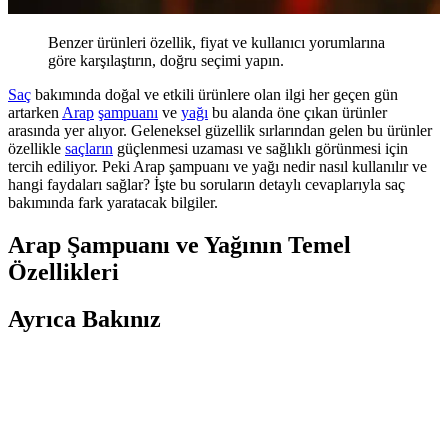
Benzer ürünleri özellik, fiyat ve kullanıcı yorumlarına
göre karşılaştırın, doğru seçimi yapın.
Saç
bakımında doğal ve etkili ürünlere olan ilgi her geçen gün
artarken
Arap
şampuanı
ve
yağı
bu alanda öne çıkan ürünler
arasında yer alıyor. Geleneksel güzellik sırlarından gelen bu ürünler
özellikle
saçların
güçlenmesi uzaması ve sağlıklı görünmesi için
tercih ediliyor. Peki Arap şampuanı ve yağı nedir nasıl kullanılır ve
hangi faydaları sağlar? İşte bu soruların detaylı cevaplarıyla saç
bakımında fark yaratacak bilgiler.
Arap Şampuanı ve Yağının Temel
Özellikleri
Ayrıca Bakınız
Biorganix Life Kuyruk Yağı: Doğal İçeriğiyle
Güzellik ve Sağlık İçin Güvenilir Seçenek
Saf ve doğal içeriğiyle cilt ve saç bakımında güvenle kullanılabilen