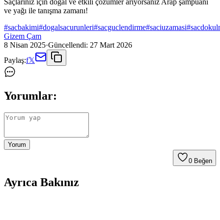
Saçlarınız için doğal ve etkili çözümler arıyorsanız Arap şampuanı
ve yağı ile tanışma zamanı!
#
sacbakimi
#
dogalsacurunleri
#
sacguclendirme
#
saciuzamasi
#
sacdokul
Gizem Çam
8 Nisan 2025
·
Güncellendi:
27 Mart 2026
Paylaş:
f
𝕏
Yorumlar:
Yorum
0
Beğen
Ayrıca Bakınız
Biorganix Life Kuyruk Yağı: Doğal İçeriğiyle