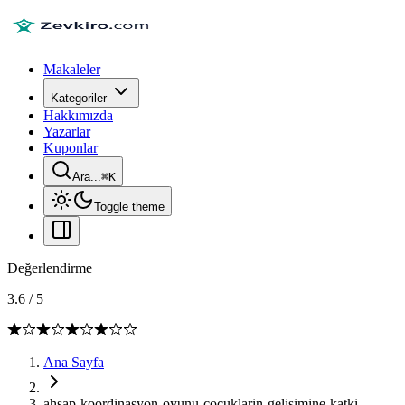
Makaleler
Kategoriler
Hakkımızda
Yazarlar
Kuponlar
Ara...
⌘
K
Toggle theme
Değerlendirme
3.6
/
5
Ana Sayfa
ahsap-koordinasyon-oyunu-cocuklarin-gelisimine-katki-