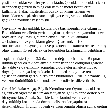
çeşitli boncuklar ve teller yer almaktadır. Çocuklar, boncukları teller
üzerinden geçirerek hem eğlenir hem de motor becerilerini
kullanırlar. Fakat, müşterilerin büyük bir kısmı, tellerin ve
boncukların sıkışık olmasından şikayet etmiş ve boncukların
geçişinde zorluklar yaşanmıştır.
Güvenlik ve dayanıklılık konularında bazı sorunlar öne çıkmıştır.
Boncukların ve tellerin yerinden çıkması, demirlerin yamulması ve
boyaların soyulması gibi problemler, ürünün kullanımını
zorlaştırmakta ve çocukların güvenliği açısından risk
oluşturmaktadır. Ayrıca, kutu ve paketlemenin kalitesi de eleştirilmiş
olup, ürünün görsel olarak da beklentileri karşılamadığı belirtilmiştir.
Toplam müşteri puanı 3.5 üzerinden değerlendirilmiştir. Bu puan,
ürünün genel olarak ortalamanın biraz üzerinde olduğunu gösterse
de, kalite ve dayanıklılık açısından ciddi iyileştirmelere ihtiyaç
duyduğunu ortaya koymaktadır. Kullanıcılar, boyut ve renk
açısından olumlu geri bildirimlerde bulunurken, ürünün dayanıklılığı
ve uzun ömürlülüğü konusunda çeşitli endişeler dile getirmiştir.
Genel Markalar Ahşap Büyük Koordinasyon Oyunu, çocukların
eğlenirken öğrenmesine imkan tanıyan ve gelişimlerine destek olan
bir oyuncaktır. Ancak, özellikle kalite kontrol ve malzeme
dayanıklılığı konularında önemli geliştirmeler yapılması
gerekmektedir. Ürünün güvenli ve uzun ömürlü olması adına, üretim