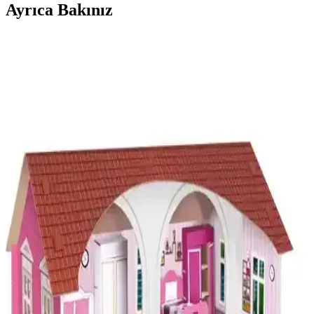
Ayrıca Bakınız
Doğal Ahşap Kuş Oyuncakları: Güvenli ve Estetik
Bir Seçenek
Doğal ahşap kuş oyuncakları, güvenli, dayanıklı ve estetik
özellikleriyle çocuklar ve evcil hayvanlar için ideal, çevre dostu ve
uzun ömürlü bir oyun seçeneği sunar.
Kosla Döşeme Temizleyicisi: Güvenli ve Etkili Zemin
Temizliği İçin Kullanım Rehberi
Kosla döşeme temizleyicisi hakkında genel bilgiler, kullanım
önerileri ve dikkat edilmesi gereken noktalar. Güvenli temizlik için
ürün talimatlarına uyulması önemlidir.
Hareketli Balerinli Piyano Müzik Kutuları: Estetik
ve Fonksiyonellik Bir Arada
Hareketli balerinli piyano müzik kutuları, estetik ve fonksiyonel
tasarımıyla ev dekorasyonunu zenginleştirir, nostaljik atmosfer ve şık
detaylar sunar.