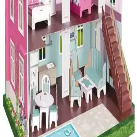
ManamaBaby Keçi Kılı Bebek Saç Fırçası: Doğal ve
Güvenilir Bebek Bakım Aracı
ManamaBaby'nin doğal keçi kılı ve ahşap malzemeden tasarladığı
bebek saç fırçası, hassas ciltlere uygun, masaj ve saç gürleşmesine
destek sağlayan güvenilir bir bakım ürünüdür.
Woodylife 32'li Ahşap Mıknatıslı Balık Tutma Seti
Çocuklar İçin Eğitici Oyun Aracı
Çocukların motor becerilerini ve dikkatini geliştiren, doğal ahşap
malzemeden yapılmış 32 parçalık balık tutma seti, eğlenceli ve
eğitici oyun deneyimi sunar.
Kalides Parabox ve Yaprak Hediyelik Parabox
Karşılaştırması: Özellikler ve Kullanıcı Yorumları
İki popüler para biriktirme kutusunun detaylı karşılaştırması: Kalides
ve Yaprak Hediyelik Parabox modellerinin özellikleri, kullanıcı
yorumları ve hangisinin daha uygun olduğuna dair bilgiler.
FDM 7 Parça Ahşap Riga Seti ve SEVDİK Terzi