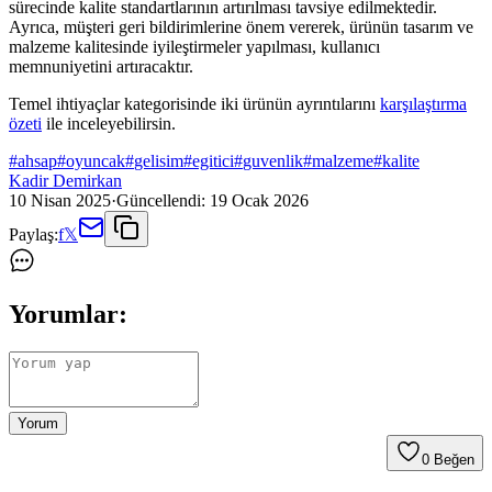
sürecinde kalite standartlarının artırılması tavsiye edilmektedir.
Ayrıca, müşteri geri bildirimlerine önem vererek, ürünün tasarım ve
malzeme kalitesinde iyileştirmeler yapılması, kullanıcı
memnuniyetini artıracaktır.
Temel ihtiyaçlar kategorisinde iki ürünün ayrıntılarını
karşılaştırma
özeti
ile inceleyebilirsin.
#
ahsap
#
oyuncak
#
gelisim
#
egitici
#
guvenlik
#
malzeme
#
kalite
Kadir Demirkan
10 Nisan 2025
·
Güncellendi:
19 Ocak 2026
Paylaş:
f
𝕏
Yorumlar:
Yorum
0
Beğen