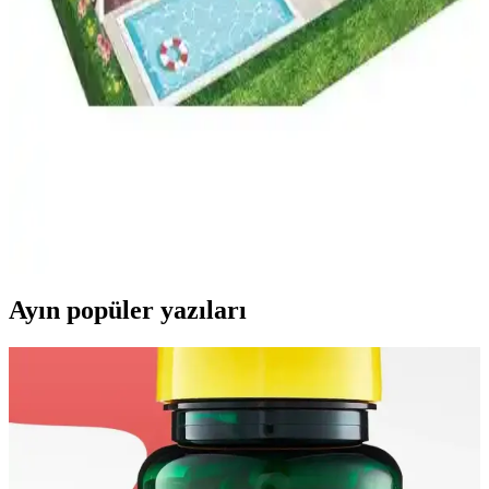
Ahşap Cetvel Riga Gönye Takımı Karşılaştırması
İki farklı ahşap cetvel ve gönye seti, kullanıcıların ihtiyaçlarına
uygun alternatifler sunuyor. Kalite, fiyat ve kullanım kolaylığı
açısından detaylı karşılaştırma içeriyor.
Çocuklar İçin En İyi Oyun Evi Seçenekleri: Ahşap
ve Karton Modellerin Karşılaştırması
İki farklı çocuk oyun evi modeli karşılaştırılıyor. Ahşap ve karton
malzemelerin avantajları ve dezavantajları, kurulum kolaylığı ve
dayanıklılık gibi önemli kriterler detaylandırılıyor.
Ayın popüler yazıları