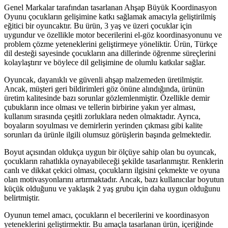
Genel Markalar tarafından tasarlanan Ahşap Büyük Koordinasyon
Oyunu çocukların gelişimine katkı sağlamak amacıyla geliştirilmiş
eğitici bir oyuncaktır. Bu ürün, 3 yaş ve üzeri çocuklar için
uygundur ve özellikle motor becerilerini el-göz koordinasyonunu ve
problem çözme yeteneklerini geliştirmeye yöneliktir. Ürün, Türkçe
dil desteği sayesinde çocukların ana dillerinde öğrenme süreçlerini
kolaylaştırır ve böylece dil gelişimine de olumlu katkılar sağlar.
Oyuncak, dayanıklı ve güvenli ahşap malzemeden üretilmiştir.
Ancak, müşteri geri bildirimleri göz önüne alındığında, ürünün
üretim kalitesinde bazı sorunlar gözlemlenmiştir. Özellikle demir
çubukların ince olması ve tellerin birbirine yakın yer alması,
kullanım sırasında çeşitli zorluklara neden olmaktadır. Ayrıca,
boyaların soyulması ve demirlerin yerinden çıkması gibi kalite
sorunları da ürünle ilgili olumsuz görüşlerin başında gelmektedir.
Boyut açısından oldukça uygun bir ölçüye sahip olan bu oyuncak,
çocukların rahatlıkla oynayabileceği şekilde tasarlanmıştır. Renklerin
canlı ve dikkat çekici olması, çocukların ilgisini çekmekte ve oyuna
olan motivasyonlarını artırmaktadır. Ancak, bazı kullanıcılar boyutun
küçük olduğunu ve yaklaşık 2 yaş grubu için daha uygun olduğunu
belirtmiştir.
Oyunun temel amacı, çocukların el becerilerini ve koordinasyon
yeteneklerini geliştirmektir. Bu amaçla tasarlanan ürün, içeriğinde