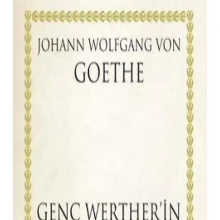
Yıl<dı>zlı Gece: Debbie Macomber'in Polisiye ve
Duygusal Unsurlarla Dolu Romanı
Yıl<dı>zlı Gece, Debbie Macomber'in etkileyici polisiye ve
duygusal anlatımıyla okuru büyüleyen, yüksek kaliteli kağıt ve
taşınabilir tasarımıyla öne çıkan bir roman.
Dets Erotik Masaj Yağı: Ginseng Aromalı
Nemlendirici ve Romantik Masaj Ürünü
Dets Erotik Masaj Yağı, ginseng aroması ve nemlendirici yapısıyla
romantik anları güçlendirir. Kalıcı kokusu ve kaygan dokusuyla
masaj deneyimini konforlu ve unutulmaz kılar.
Sevgiliye Özel Turbo Saatli Pürmüz Çakmak: Şık ve
Fonksiyonel Romantik Hediye
Şık tasarımı ve fonksiyonelliğiyle öne çıkan turbo saatli pürmüz
çakmak, romantik anlarınızı özel kılar. Canlı turuncu ve kırmızı
renkleriyle dikkat çeker, günlük ve özel kullanımlar için ideal bir
aksesuar.
Dets Doğal Masaj Yağı Çilek ve Okaliptüs
Aromaterapi ile Rahatlama ve Cilt Bakımı