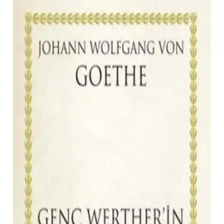
Yıl<dı>zlı Gece: Debbie Macomber'in Polisiye ve
Duygusal Unsurlarla Dolu Romanı
Yıl<dı>zlı Gece, Debbie Macomber'in etkileyici polisiye ve
duygusal anlatımıyla okuru büyüleyen, yüksek kaliteli kağıt ve
taşınabilir tasarımıyla öne çıkan bir roman.
Dets Erotik Masaj Yağı: Ginseng Aromalı
Nemlendirici ve Romantik Masaj Ürünü
Dets Erotik Masaj Yağı, ginseng aroması ve nemlendirici yapısıyla
romantik anları güçlendirir. Kalıcı kokusu ve kaygan dokusuyla
masaj deneyimini konforlu ve unutulmaz kılar.
Sevgiliye Özel Turbo Saatli Pürmüz Çakmak: Şık ve
Fonksiyonel Romantik Hediye
Şık tasarımı ve fonksiyonelliğiyle öne çıkan turbo saatli pürmüz
çakmak, romantik anlarınızı özel kılar. Canlı turuncu ve kırmızı
renkleriyle dikkat çeker, günlük ve özel kullanımlar için ideal bir
aksesuar.
Dets Doğal Masaj Yağı Çilek ve Okaliptüs