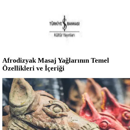
keşfedin. 2025’te bu benzersiz deneyimi hemen yaşayın! İnceleyin!
2025'te Genç Werther’in Acıları: Ruhun
Derinliklerine Dokunan Klasik
Goethe’nin Genç Werther’in Acıları, 2025’te yeniden hayat buluyor.
Duygusal yolculuğa çıkmak için hemen okuyun! İnceleyin ve
keşfedin.
Afrodizyak Masaj Yağlarının Temel
Özellikleri ve İçeriği