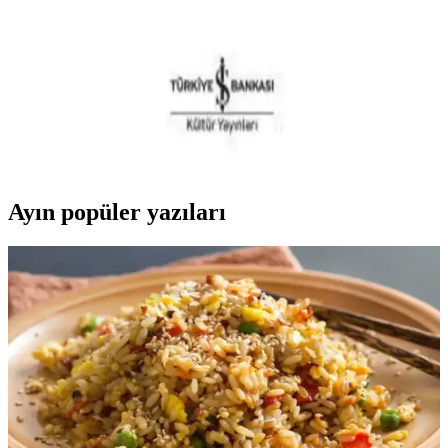
Tolstoy’un felsefi gençlik romanı ile yaşamın derin anlamlarını
keşfedin. 2025’te bu benzersiz deneyimi hemen yaşayın! İnceleyin!
2025'te Genç Werther’in Acıları: Ruhun
Derinliklerine Dokunan Klasik
Goethe’nin Genç Werther’in Acıları, 2025’te yeniden hayat buluyor.
Duygusal yolculuğa çıkmak için hemen okuyun! İnceleyin ve
keşfedin.
Ayın popüler yazıları