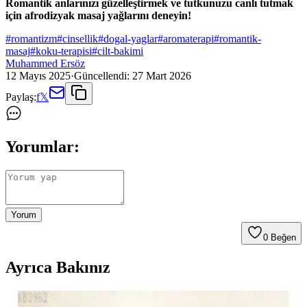
Romantik anlarınızı güzelleştirmek ve tutkunuzu canlı tutmak
için afrodizyak masaj yağlarını deneyin!
#
romantizm
#
cinsellik
#
dogal-yaglar
#
aromaterapi
#
romantik-
masaj
#
koku-terapisi
#
cilt-bakimi
Muhammed Ersöz
12 Mayıs 2025
·
Güncellendi:
27 Mart 2026
Paylaş:
f
𝕏
Yorumlar:
Yorum
0
Beğen
Ayrıca Bakınız