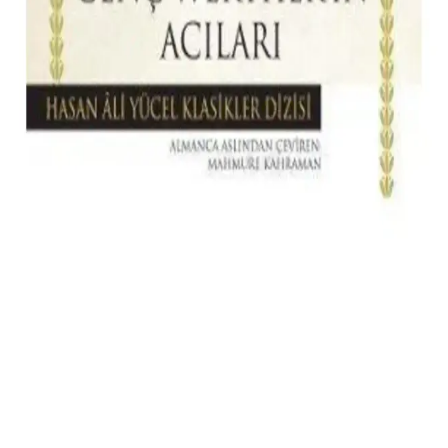
Türkiye menşeli Dets doğal masaj yağı, çilek ve okaliptüs
aromasıyla rahatlatıcı ve nemlendirici etkiler sunar, hızlı emilir,
yapışkanlık yapmaz ve cilt üzerinde hafif bir his bırakır.
Rima Tasarım Pembe Güller Bleu Blanc Sunum
Peçetesi: Şık ve Zarif Dekoratif Ürünler
Pembe güllerle süslenmiş Bleu Blanc sunum peçetesi, 33x33 cm
boyutlarıyla şıklık ve fonksiyonelliği bir arada sunar, özel günlerde
dekoratif ve kullanışlı tercih.
Rekze Erotik Denge Oyunu: Çiftler İçin Eğlence ve
İletişimi Güçlendiren Bir Seçenek
Çiftlerin iletişimini güçlendiren ve eğlenceyi artıran Rekze Erotik
Denge Oyunu, yüksek kaliteli malzemeleri ve çeşitli görevleriyle
ilişkinize yeni bir boyut kazandırır.
2025'te Tolstoy’un ‘İnsan Ne İle Yaşar’ Eseriyle
Hayatınıza Derinlik Katın
Tolstoy’un felsefi gençlik romanı ile yaşamın derin anlamlarını