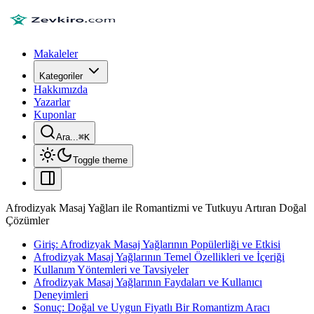
Makaleler
Kategoriler
Hakkımızda
Yazarlar
Kuponlar
Ara...
⌘
K
Toggle theme
Afrodizyak Masaj Yağları ile Romantizmi ve Tutkuyu Artıran Doğal
Çözümler
Giriş: Afrodizyak Masaj Yağlarının Popülerliği ve Etkisi
Afrodizyak Masaj Yağlarının Temel Özellikleri ve İçeriği
Kullanım Yöntemleri ve Tavsiyeler
Afrodizyak Masaj Yağlarının Faydaları ve Kullanıcı
Deneyimleri
Sonuç: Doğal ve Uygun Fiyatlı Bir Romantizm Aracı