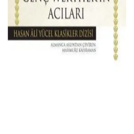
Aromaterapi ile Rahatlama ve Cilt Bakımı
Türkiye menşeli Dets doğal masaj yağı, çilek ve okaliptüs
aromasıyla rahatlatıcı ve nemlendirici etkiler sunar, hızlı emilir,
yapışkanlık yapmaz ve cilt üzerinde hafif bir his bırakır.
Rima Tasarım Pembe Güller Bleu Blanc Sunum
Peçetesi: Şık ve Zarif Dekoratif Ürünler
Pembe güllerle süslenmiş Bleu Blanc sunum peçetesi, 33x33 cm
boyutlarıyla şıklık ve fonksiyonelliği bir arada sunar, özel günlerde
dekoratif ve kullanışlı tercih.
Rekze Erotik Denge Oyunu: Çiftler İçin Eğlence ve
İletişimi Güçlendiren Bir Seçenek
Çiftlerin iletişimini güçlendiren ve eğlenceyi artıran Rekze Erotik
Denge Oyunu, yüksek kaliteli malzemeleri ve çeşitli görevleriyle
ilişkinize yeni bir boyut kazandırır.
2025'te Tolstoy’un ‘İnsan Ne İle Yaşar’ Eseriyle
Hayatınıza Derinlik Katın