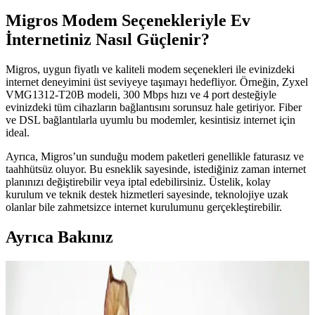
Migros Modem Seçenekleriyle Ev
İnternetiniz Nasıl Güçlenir?
Migros, uygun fiyatlı ve kaliteli modem seçenekleri ile evinizdeki
internet deneyimini üst seviyeye taşımayı hedefliyor. Örneğin, Zyxel
VMG1312-T20B modeli, 300 Mbps hızı ve 4 port desteğiyle
evinizdeki tüm cihazların bağlantısını sorunsuz hale getiriyor. Fiber
ve DSL bağlantılarla uyumlu bu modemler, kesintisiz internet için
ideal.
Ayrıca, Migros’un sunduğu modem paketleri genellikle faturasız ve
taahhütsüz oluyor. Bu esneklik sayesinde, istediğiniz zaman internet
planınızı değiştirebilir veya iptal edebilirsiniz. Üstelik, kolay
kurulum ve teknik destek hizmetleri sayesinde, teknolojiye uzak
olanlar bile zahmetsizce internet kurulumunu gerçekleştirebilir.
Ayrıca Bakınız
2025'te Migros Modem ve İnternet Çözümleriyle
Hızlı Bağlantının Sırrı