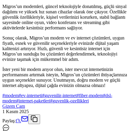
Migros’un modemleri, güncel teknolojiyle donatılmış, güçlü sinyal
dağılımı ve yüksek hız sunan cihazlar olarak öne çıkıyor. Özellikle
güvenlik özellikleriyle, kişisel verilerinizi korurken, stabil bağlantı
sayesinde online oyun, video konferans ve streaming gibi
aktivitelerde kesintisiz performans sağlıyor.
Sonuç olarak, Migros’un modem ve ev internet çözümleri, uygun
fiyatlı, esnek ve güvenilir seçenekleriyle evinizde dijital yaşam
kalitenizi artırıyor. Hızlı, güvenli ve kesintisiz internet için
Migros’un sunduğu bu çözümleri değerlendirmek, teknolojiyi
evinize taşımak için mükemmel bir adım.
İster yeni bir modem arıyor olun, ister mevcut internetinizin
performansını artırmak isteyin, Migros’un çözümleri ihtiyaçlarınıza
uygun seçenekler sunuyor. Unutmayın, doğru modem ve güçlü
internet altyapısı, dijital çağda evinizin olmazsa olmazı!
#
modem
#
ev-interneti
#
guvenilir-internet
#
fiber-modem
#
dsl-
modem
#
internet-paketleri
#
guvenlik-ozellikleri
Gizem Çam
1 Kasım 2025
Paylaş:
f
𝕏