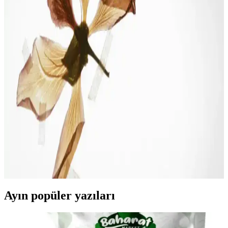
Mi internet güçlendirici ile Wi-Fi sinyalinizi artırın, kapsama alanını
genişletin ve daha hızlı, stabil bağlantıya ulaşın. Çok cihazlı
kullanımlarda performansı yükselten çözümler sunar.
Migros Modem ve Ev İnternet Çözümleri:
Güvenilirlik ve Hızın Anahtarı
Migros, uygun fiyatlı modem ve internet paketleriyle evde hızlı ve
güvenilir internet deneyimi sunuyor. Güçlü teknolojiler ve destekle,
kesintisiz bağlantı sağlar.
Evde İnternet Çekim Gücünü Artırmanın Etkili
Yolları ve Pratik İpuçları
Evde internet performansını artırmak için modem konumu, anten
kullanımı ve ek donanımlar gibi pratik çözümlerle bağlantınızı
güçlendirin.
Ayın popüler yazıları