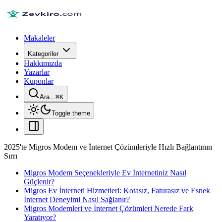
Makaleler
Kategoriler
Hakkımızda
Yazarlar
Kuponlar
Ara...
⌘
K
Toggle theme
2025'te Migros Modem ve İnternet Çözümleriyle Hızlı Bağlantının
Sırrı
Migros Modem Seçenekleriyle Ev İnternetiniz Nasıl
Güçlenir?
Migros Ev İnterneti Hizmetleri: Kotasız, Faturasız ve Esnek
İnternet Deneyimi Nasıl Sağlanır?
Migros Modemleri ve İnternet Çözümleri Nerede Fark
Yaratıyor?