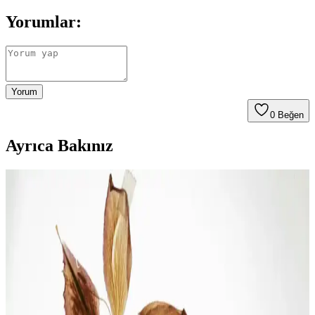
Yorumlar:
Yorum
0
Beğen
Ayrıca Bakınız
2025'te Migros Modem ve İnternet Çözümleriyle
Hızlı Bağlantının Sırrı
2025'te Migros’un modem ve internet çözümleriyle hızlı ve güvenli
bağlantı kurun. Detayları hemen keşfedin! Synopsıs: Migros, 2025
yılında ev interneti deneyiminizi dönu
Mi İnternet Güçlendirici ile Daha Hızlı ve Stabil
Kablosuz Bağlantı Sağlama Rehberi