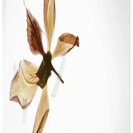
2025'te Migros’un modem ve internet çözümleriyle hızlı ve güvenli
bağlantı kurun. Detayları hemen keşfedin! Synopsıs: Migros, 2025
yılında ev interneti deneyiminizi dönu
Mi İnternet Güçlendirici ile Daha Hızlı ve Stabil
Kablosuz Bağlantı Sağlama Rehberi
Mi internet güçlendirici ile Wi-Fi sinyalinizi artırın, kapsama alanını
genişletin ve daha hızlı, stabil bağlantıya ulaşın. Çok cihazlı
kullanımlarda performansı yükselten çözümler sunar.
Migros Modem ve Ev İnternet Çözümleri:
Güvenilirlik ve Hızın Anahtarı
Migros, uygun fiyatlı modem ve internet paketleriyle evde hızlı ve
güvenilir internet deneyimi sunuyor. Güçlü teknolojiler ve destekle,
kesintisiz bağlantı sağlar.
Evde İnternet Çekim Gücünü Artırmanın Etkili
Yolları ve Pratik İpuçları
Evde internet performansını artırmak için modem konumu, anten
kullanımı ve ek donanımlar gibi pratik çözümlerle bağlantınızı