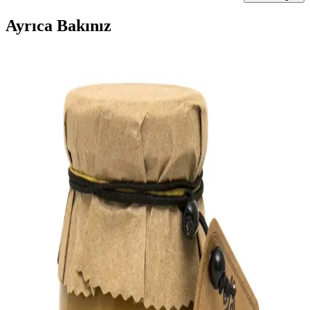
Ayrıca Bakınız
Konya Un Fiyatlarını Etkileyen Faktörler ve Güncel
Piyasa Durumu Analizi
Konya'daki un fiyatları, tarım maliyetleri, iklim ve piyasa
dinamikleriyle şekilleniyor. Güncel veriler ve ekonomik göstergeler
ışığında fiyat dalgalanmaları analiz ediliyor.
Konya Kıyma Fiyatları Güncel Durum ve Piyasa
Dinamikleri Analizi
Konya'da kıyma fiyatları, bölgesel ve piyasa koşullarıyla
şekilleniyor. Fiyatlar, et maliyetleri ve talep değişikliklerine bağlı
olarak sürekli dalgalanma gösteriyor.
2025'te Konya Otobüs Ücretlerinde Devrim:
Ulaşımda Yeni Dönem Başladı
Konya'da 2025 otobüs ücretleri ve Konyakart avantajlarıyla