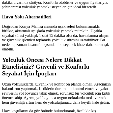
dakika civarında sürüyor. Konforlu otobüsler ve uygun fiyatlarıyla,
şehirlerarası yolculuk yapmak isteyenler için ideal bir tercih.
Hava Yolu Alternatifleri
Doğrudan Konya-Manisa arasında uçak seferi bulunmamakla
birlikte, aktarmalı uçuşlarla yolculuk yapmak mümkün. Uçakla
seyahat süresi yaklaşık 1 saat 15 dakika olsa da, havaalanına ulaşım
ve güvenlik işlemleri toplamda yolculuk süresini uzatabiliyor. Bu
nedenle, zaman tasarrufu açısından bu seçenek biraz daha karmaşık
olabilir.
Yolculuk Öncesi Nelere Dikkat
Etmelisiniz? Güvenli ve Konforlu
Seyahat İçin İpuçları
Uzun yolculuklarda güvenlik ve konfor ön planda olmalı. Aracınızın
bakımlarını yaptırmak, lastiklerin durumunu kontrol etmek ve yakıt
seviyesini yol boyunca takip etmek, sorunsuz bir yolculuk için kritik
öneme sahip. Ayrıca, yol boyunca uygun noktalarda mola vermek
hem güvenliği artırır hem de yolculuğunuzu daha keyifli hale getirir.
Hava koşullarını da göz önünde bulundurarak, özellikle kış