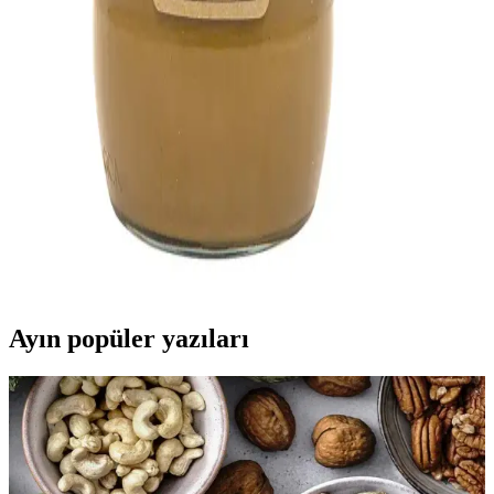
Konya Obruk Peyniri: Geleneksel Yöntemlerle
Üretilen Doğal ve Lezzetli Peynir
Konya'nın doğal çukurlarında geleneksel yöntemlerle üretilen Obruk
Peyniri, sağlıklı ve katkısız yapısıyla öne çıkar, çeşitli yemeklerde ve
kahvaltılarda tercih edilir.
Konya bozkır tahini: geleneksel üretim ve sağlıklı
beslenmede önemi
Konya'nın doğal bozkırlarından gelen saf ve geleneksel tahin,
sağlıklı yaşam ve lezzetli tarifler için ideal bir tercih. Üretim süreci
ve kullanım alanlarıyla detaylar burada.
Ayın popüler yazıları