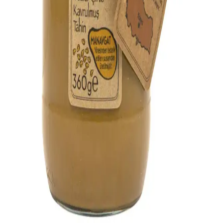
2025'te Konya-Manisa yolculuğunuzda en hızlı ve konforlu ulaşım
seçeneklerini keşfedin. Detayları hemen öğrenin!','synopsis':'Konya
ile Manisa arasındaki yaklaşık 535 km’
Konya Tulum Peyniri Özellikleri ve Geleneksel
Üretim Yöntemleri Hakkında Bilgi
Konya tulum peyniri, geleneksel yöntemlerle üretilen, yoğun
aroması ve doğal fermantasyonuyla öne çıkan bölgesel Türk
peyniridir.
Konya Obruk Peyniri: Geleneksel Yöntemlerle
Üretilen Doğal ve Lezzetli Peynir
Konya'nın doğal çukurlarında geleneksel yöntemlerle üretilen Obruk
Peyniri, sağlıklı ve katkısız yapısıyla öne çıkar, çeşitli yemeklerde ve
kahvaltılarda tercih edilir.
Konya bozkır tahini: geleneksel üretim ve sağlıklı
beslenmede önemi
Konya'nın doğal bozkırlarından gelen saf ve geleneksel tahin,
sağlıklı yaşam ve lezzetli tarifler için ideal bir tercih. Üretim süreci