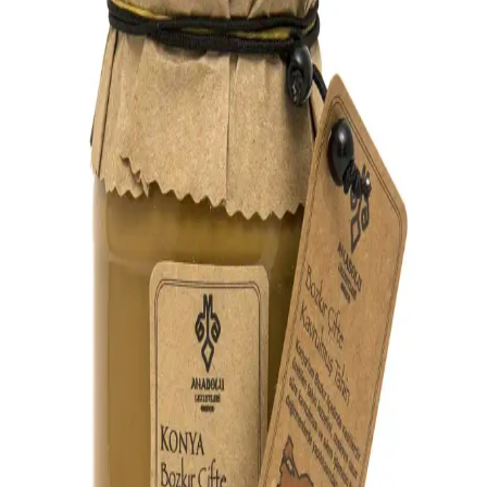
Dinamikleri Analizi
Konya'da kıyma fiyatları, bölgesel ve piyasa koşullarıyla
şekilleniyor. Fiyatlar, et maliyetleri ve talep değişikliklerine bağlı
olarak sürekli dalgalanma gösteriyor.
2025'te Konya Otobüs Ücretlerinde Devrim:
Ulaşımda Yeni Dönem Başladı
Konya'da 2025 otobüs ücretleri ve Konyakart avantajlarıyla
ekonomik ulaşımı keşfedin. Detayları hemen öğrenin!
2025'te Konya-Isparta Yolculuğunuzu
Kolaylaştıracak 5 İpucu
2025'te Konya-Isparta yolculuğunuz için ulaşım seçeneklerini,
süreleri ve ipuçlarını öğrenin. Hemen keşfedin! Synopsıs: Konya ile
Isparta arasındaki yaklaşık 242 kilomet
2025'te Konya-Manisa Yolculuğu: En Hızlı ve
Konforlu Seçenekler