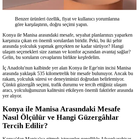
Benzer ürünleri özellik, fiyat ve kullanıcı yorumlarına
göre karşılaştırın, doğru seçimi yapın.
Konya ile Manisa arasındaki mesafe, seyahat planlarınızı yaparken
karşınıza çıkan en önemli sorulardan biridir. Peki, bu iki şehir
arasında yolculuk yapmak gerçekten ne kadar sürüyor? Hangi
ulaşım seçenekleri size zaman ve konfor açısından avantaj sağlar?
Gelin, bu soruların cevaplarını birlikte keşfedelim.
İç Anadolu'nun kalbinde yer alan Konya ile Ege'nin incisi Manisa
arasında yaklaşık 535 kilometrelik bir mesafe bulunuyor. Ancak bu
rakam, yolculuk süresi ve deneyiminizi doğrudan belirlemiyor.
Çünkü güzergâh seçimi, trafik durumu ve tercih ettiğiniz ulaşım
aracı, yolculuğunuzun kalitesini etkileyen önemli faktörler arasında
yer alıyor.
Konya ile Manisa Arasındaki Mesafe
Nasıl Ölçülür ve Hangi Güzergâhlar
Tercih Edilir?
Konya'dan Manisa'ya gitmek isteyenler genellikle Afyonkarahisar