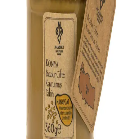
ekonomik ulaşımı keşfedin. Detayları hemen öğrenin!
2025'te Konya-Isparta Yolculuğunuzu
Kolaylaştıracak 5 İpucu
2025'te Konya-Isparta yolculuğunuz için ulaşım seçeneklerini,
süreleri ve ipuçlarını öğrenin. Hemen keşfedin! Synopsıs: Konya ile
Isparta arasındaki yaklaşık 242 kilomet
2025'te Konya-Manisa Yolculuğu: En Hızlı ve
Konforlu Seçenekler
2025'te Konya-Manisa yolculuğunuzda en hızlı ve konforlu ulaşım
seçeneklerini keşfedin. Detayları hemen öğrenin!','synopsis':'Konya
ile Manisa arasındaki yaklaşık 535 km’
Konya Tulum Peyniri Özellikleri ve Geleneksel
Üretim Yöntemleri Hakkında Bilgi
Konya tulum peyniri, geleneksel yöntemlerle üretilen, yoğun
aroması ve doğal fermantasyonuyla öne çıkan bölgesel Türk
peyniridir.