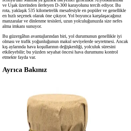
ve Uşak üzerinden ilerleyen D-300 karayolunu tercih ediyor. Bu
rota, yaklaşık 535 kilometrelik mesafesiyle en popüler ve genellikle
en hızlı seçenek olarak öne çıkıyor. Yol boyunca karşılaşacağınız
manzaralar ve dinlenme tesisleri, uzun yolculuğunuzda size nefes
alma imkanı sunuyor.
Bu güzergâhın avantajlarından biri, yol durumunun genellikle iyi
olması ve trafik yoğunluğunun makul seviyelerde seyretmesi. Ancak
kış aylarında hava koşullarının değişkenliği, yolculuk süresini
etkileyebilir; bu yüzden seyahat öncesi hava durumunu kontrol
etmekte fayda var.
Ayrıca Bakınız
Konya Un Fiyatlarını Etkileyen Faktörler ve Güncel
Piyasa Durumu Analizi
Konya'daki un fiyatları, tarım maliyetleri, iklim ve piyasa
dinamikleriyle şekilleniyor. Güncel veriler ve ekonomik göstergeler
ışığında fiyat dalgalanmaları analiz ediliyor.
Konya Kıyma Fiyatları Güncel Durum ve Piyasa