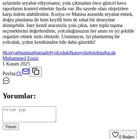
aylarında seyahat ediyorsanız, yola çıkmadan önce güncel hava
raporlarını kontrol etmekte fayda var. Bu sayede olası sürprizlere
karşı önlem alabilirsiniz. Konya ve Manisa arasında seyahat etmek,
doğru planlama ile hem keyifli hem de rahat bir deneyime
dönüşebilir. İster kendi aracınızla yola çıkın, ister toplu taşıma
seçeneklerini değerlendirin, yolculuğunuzun her anını en iyi şekilde
organize etmek sizin elinizde. Unutmayın, iyi planlanmış bir
yolculuk, yolun kendisinden bile daha güzeldir!
#
konya
#
manisa
#
mesafe
#
yolculuk
#
karayolu
#
otobus
#
ucak
Muhammed Ersöz
1 Kasım 2025
Paylaş:
f
𝕏
Yorumlar:
Yorum
0
Beğen