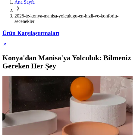
Ana Sayfa
2025-te-konya-manisa-yolculugu-en-hizli-ve-konforlu-
secenekler
Ürün Karşılaştırmaları
Konya'dan Manisa'ya Yolculuk: Bilmeniz
Gereken Her Şey