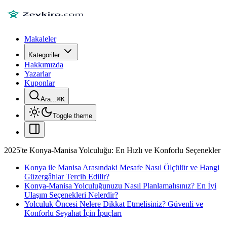
Makaleler
Kategoriler
Hakkımızda
Yazarlar
Kuponlar
Ara...
⌘
K
Toggle theme
2025'te Konya-Manisa Yolculuğu: En Hızlı ve Konforlu Seçenekler
Konya ile Manisa Arasındaki Mesafe Nasıl Ölçülür ve Hangi
Güzergâhlar Tercih Edilir?
Konya-Manisa Yolculuğunuzu Nasıl Planlamalısınız? En İyi
Ulaşım Seçenekleri Nelerdir?
Yolculuk Öncesi Nelere Dikkat Etmelisiniz? Güvenli ve
Konforlu Seyahat İçin İpuçları