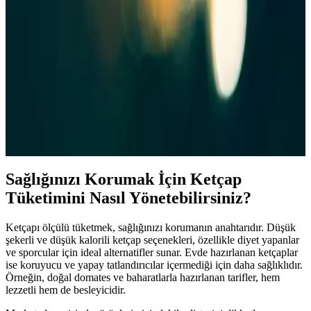
2025'te Ketçap Seçiminde Bilmeniz Gereken 5 Şok
Gerçek
Ketçapın içindekileri keşfedin, sağlığınızı koruyun ve bilinçli
seçimler yapın. Hemen detayları öğrenin!
2025'te Ketçapın Şok Edici Gerçekleri: Sağlığınızı
Nasıl Etkiler?
Ketçapın bilinmeyen içerikleri ve sağlık riskleri hakkında bilgi alın.
Sağlıklı seçimler için rehberimizi hemen inceleyin! : :
Sağlığınızı Korumak İçin Ketçap
Tüketimini Nasıl Yönetebilirsiniz?
Ketçapı ölçülü tüketmek, sağlığınızı korumanın anahtarıdır. Düşük
şekerli ve düşük kalorili ketçap seçenekleri, özellikle diyet yapanlar
ve sporcular için ideal alternatifler sunar. Evde hazırlanan ketçaplar
ise koruyucu ve yapay tatlandırıcılar içermediği için daha sağlıklıdır.
Örneğin, doğal domates ve baharatlarla hazırlanan tarifler, hem
lezzetli hem de besleyicidir.