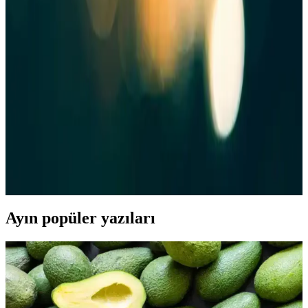
pratik ve lezzetli Dr Pan Şekersiz Ketçap, büyük ambalajı ve doğal
içeriğiyle sağlıklı alternatif sunar.
2025'te Ketçap Seçiminde Bilmeniz Gereken 5 Şok
Gerçek
Ketçapın içindekileri keşfedin, sağlığınızı koruyun ve bilinçli
seçimler yapın. Hemen detayları öğrenin!
2025'te Ketçapın Şok Edici Gerçekleri: Sağlığınızı
Nasıl Etkiler?
Ketçapın bilinmeyen içerikleri ve sağlık riskleri hakkında bilgi alın.
Sağlıklı seçimler için rehberimizi hemen inceleyin! : :
Ayın popüler yazıları