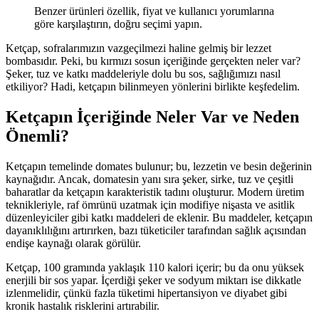
Benzer ürünleri özellik, fiyat ve kullanıcı yorumlarına
göre karşılaştırın, doğru seçimi yapın.
Ketçap, sofralarımızın vazgeçilmezi haline gelmiş bir lezzet
bombasıdır. Peki, bu kırmızı sosun içeriğinde gerçekten neler var?
Şeker, tuz ve katkı maddeleriyle dolu bu sos, sağlığımızı nasıl
etkiliyor? Hadi, ketçapın bilinmeyen yönlerini birlikte keşfedelim.
Ketçapın İçeriğinde Neler Var ve Neden
Önemli?
Ketçapın temelinde domates bulunur; bu, lezzetin ve besin değerinin
kaynağıdır. Ancak, domatesin yanı sıra şeker, sirke, tuz ve çeşitli
baharatlar da ketçapın karakteristik tadını oluşturur. Modern üretim
teknikleriyle, raf ömrünü uzatmak için modifiye nişasta ve asitlik
düzenleyiciler gibi katkı maddeleri de eklenir. Bu maddeler, ketçapın
dayanıklılığını artırırken, bazı tüketiciler tarafından sağlık açısından
endişe kaynağı olarak görülür.
Ketçap, 100 gramında yaklaşık 110 kalori içerir; bu da onu yüksek
enerjili bir sos yapar. İçerdiği şeker ve sodyum miktarı ise dikkatle
izlenmelidir, çünkü fazla tüketimi hipertansiyon ve diyabet gibi
kronik hastalık risklerini artırabilir.