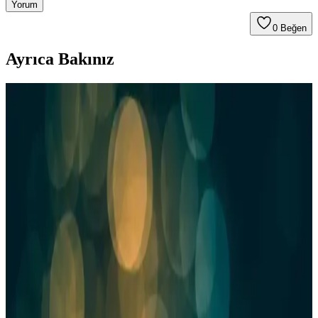
Yorum
0
Beğen
Ayrıca Bakınız
Heinz ve Migros İşbirliği: Marketlerdeki Güncel
Ürün Çeşitleri ve Durumu
Migros'ta Heinz ürünleri, ketçap, mayonez ve salata soslarıyla
yüksek kalite ve dayanıklılık sunar, günlük ve özel kullanım için
ideal seçenekler sağlar.
En Kaliteli Ketçap Markası Nasıl Seçilir: İçerik ve
Kalite Değerlendirmeleri
Sağlıklı ve lezzetli ketçap seçimi için içerik, domates oranı ve marka
güvenilirliği önemli faktörlerdir. Doğal içerikli ürünler tercih
edilmelidir.
Proteinocean Ketçap Ürün Özellikleri ve Gıda
Sektöründeki Kullanım Alanları