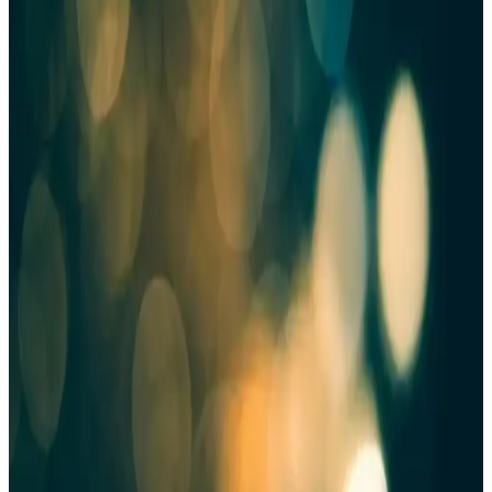
Proteinocean ketçap hakkında detaylı bilgi olmamakla birlikte, genel
ketçap özellikleri ve kullanım alanlarıyla ilgili kapsamlı bilgiler
sunuluyor. Gıda sektöründe önemli yer tutar.
Heinz Renksiz Ketçap: Piyasada Bilinmeyen
Yenilikçi Bir Gıda Ürünü İncelemesi
Heinz renksiz ketçap hakkında mevcut arama sonuçları bilgi
sağlamıyor. Ürün, yenilikçi bir gıda alternatifi olsa da teknik ve ticari
detaylar kaynaklarda yer almıyor.
Calve Ketçap 610 g ve Light Mayonez 540 g Seti:
Lezzet ve Hafifliğin Dengesi
Calve'nin ketçap ve light mayonez seti, doğal domates tadı ve %45
daha az yağ ile sağlıklı ve lezzetli bir sos deneyimi sunuyor. Çevre
dostu ambalajıyla sofralarınıza hafiflik katıyor.
Dr Pan Şekersiz Ketçap: Sağlıklı ve Lezzetli Bir
Alternatif 520 Gramlık Büyük Ambalaj
Düşük kalorili ve sodyum içeriğiyle sağlıklı beslenmeye uygun,