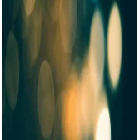
sunuluyor. Gıda sektöründe önemli yer tutar.
Heinz Renksiz Ketçap: Piyasada Bilinmeyen
Yenilikçi Bir Gıda Ürünü İncelemesi
Heinz renksiz ketçap hakkında mevcut arama sonuçları bilgi
sağlamıyor. Ürün, yenilikçi bir gıda alternatifi olsa da teknik ve ticari
detaylar kaynaklarda yer almıyor.
Calve Ketçap 610 g ve Light Mayonez 540 g Seti:
Lezzet ve Hafifliğin Dengesi
Calve'nin ketçap ve light mayonez seti, doğal domates tadı ve %45
daha az yağ ile sağlıklı ve lezzetli bir sos deneyimi sunuyor. Çevre
dostu ambalajıyla sofralarınıza hafiflik katıyor.
Dr Pan Şekersiz Ketçap: Sağlıklı ve Lezzetli Bir
Alternatif 520 Gramlık Büyük Ambalaj
Düşük kalorili ve sodyum içeriğiyle sağlıklı beslenmeye uygun,
pratik ve lezzetli Dr Pan Şekersiz Ketçap, büyük ambalajı ve doğal
içeriğiyle sağlıklı alternatif sunar.