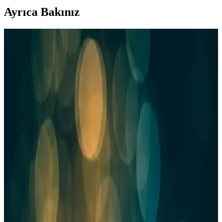
Ayrıca Bakınız
Heinz ve Migros İşbirliği: Marketlerdeki Güncel
Ürün Çeşitleri ve Durumu
Migros'ta Heinz ürünleri, ketçap, mayonez ve salata soslarıyla
yüksek kalite ve dayanıklılık sunar, günlük ve özel kullanım için
ideal seçenekler sağlar.
En Kaliteli Ketçap Markası Nasıl Seçilir: İçerik ve
Kalite Değerlendirmeleri
Sağlıklı ve lezzetli ketçap seçimi için içerik, domates oranı ve marka
güvenilirliği önemli faktörlerdir. Doğal içerikli ürünler tercih
edilmelidir.
Proteinocean Ketçap Ürün Özellikleri ve Gıda
Sektöründeki Kullanım Alanları
Proteinocean ketçap hakkında detaylı bilgi olmamakla birlikte, genel
ketçap özellikleri ve kullanım alanlarıyla ilgili kapsamlı bilgiler