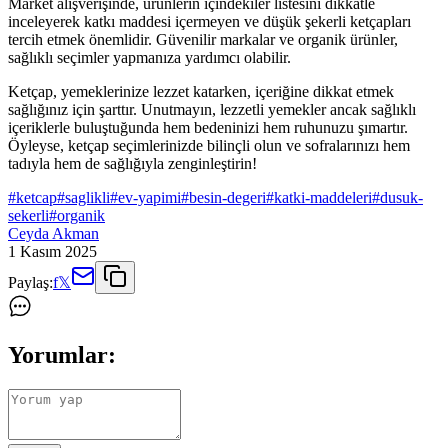
Market alışverişinde, ürünlerin içindekiler listesini dikkatle
inceleyerek katkı maddesi içermeyen ve düşük şekerli ketçapları
tercih etmek önemlidir. Güvenilir markalar ve organik ürünler,
sağlıklı seçimler yapmanıza yardımcı olabilir.
Ketçap, yemeklerinize lezzet katarken, içeriğine dikkat etmek
sağlığınız için şarttır. Unutmayın, lezzetli yemekler ancak sağlıklı
içeriklerle buluştuğunda hem bedeninizi hem ruhunuzu şımartır.
Öyleyse, ketçap seçimlerinizde bilinçli olun ve sofralarınızı hem
tadıyla hem de sağlığıyla zenginleştirin!
#
ketcap
#
saglikli
#
ev-yapimi
#
besin-degeri
#
katki-maddeleri
#
dusuk-
sekerli
#
organik
Ceyda Akman
1 Kasım 2025
Paylaş:
f
𝕏
Yorumlar: