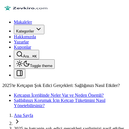
Makaleler
Kategoriler
Hakkımızda
Yazarlar
Kuponlar
Ara...
⌘
K
Toggle theme
2025'te Ketçapın Şok Edici Gerçekleri: Sağlığınızı Nasıl Etkiler?
Ketçapın İçeriğinde Neler Var ve Neden Önemli?
Sağlığınızı Korumak İçin Ketçap Tüketimini Nasıl
Yönetebilirsiniz?
Ana Sayfa
2025-te-ketcapin-sok-edici-gercekleri-sagliginizi-nasil-etkiler