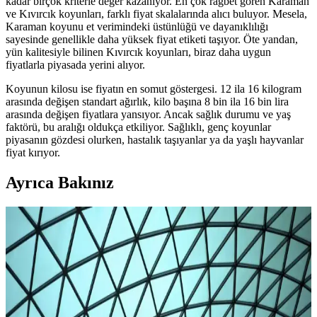
kadar birçok kriterle değer kazanıyor. En çok rağbet gören Karaman
ve Kıvırcık koyunları, farklı fiyat skalalarında alıcı buluyor. Mesela,
Karaman koyunu et verimindeki üstünlüğü ve dayanıklılığı
sayesinde genellikle daha yüksek fiyat etiketi taşıyor. Öte yandan,
yün kalitesiyle bilinen Kıvırcık koyunları, biraz daha uygun
fiyatlarla piyasada yerini alıyor.
Koyunun kilosu ise fiyatın en somut göstergesi. 12 ila 16 kilogram
arasında değişen standart ağırlık, kilo başına 8 bin ila 16 bin lira
arasında değişen fiyatlara yansıyor. Ancak sağlık durumu ve yaş
faktörü, bu aralığı oldukça etkiliyor. Sağlıklı, genç koyunlar
piyasanın gözdesi olurken, hastalık taşıyanlar ya da yaşlı hayvanlar
fiyat kırıyor.
Ayrıca Bakınız
2025'te Karaman Koyun Fiyatlarındaki Şaşırtan
Dalgalanmaların Gerçek Nedenleri
Karaman koyun fiyatlarındaki dalgalanmaların nedenlerini ve
güvenilir satış noktalarını öğrenin. Detayları hemen keşfedin!
Karaman Koyun Fiyatları Güncel Durum ve Piyasa