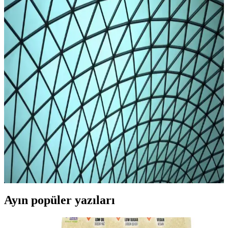
Dalgalanmaların Gerçek Nedenleri
Karaman koyun fiyatlarındaki dalgalanmaların nedenlerini ve
güvenilir satış noktalarını öğrenin. Detayları hemen keşfedin!
Karaman Koyun Fiyatları Güncel Durum ve Piyasa
Analizi 2025
Karaman'da koyun fiyatları cins, kilo ve sağlık durumuna göre
değişiyor. Güncel piyasa trendleri ve kurbanlık fiyatlar hakkında
detaylı bilgiler içerir.
2025 Koyun Eti ve Küçükbaş Hayvan Fiyatları
Güncel Durum ve Piyasa Analizi
2025 yılında koyun eti ve küçükbaş hayvan fiyatları bölgeye göre
değişiyor, talep ve arz, maliyetler fiyatları etkiliyor. Güncel verilerle
piyasa trendlerini keşfedin.
Ayın popüler yazıları