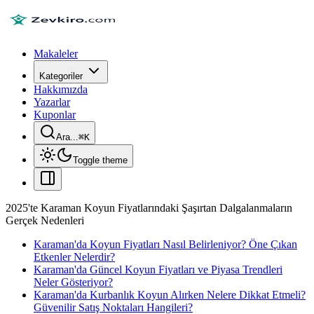
Makaleler
Kategoriler
Hakkımızda
Yazarlar
Kuponlar
Ara...
⌘
K
Toggle theme
2025'te Karaman Koyun Fiyatlarındaki Şaşırtan Dalgalanmaların
Gerçek Nedenleri
Karaman'da Koyun Fiyatları Nasıl Belirleniyor? Öne Çıkan
Etkenler Nelerdir?
Karaman'da Güncel Koyun Fiyatları ve Piyasa Trendleri
Neler Gösteriyor?
Karaman'da Kurbanlık Koyun Alırken Nelere Dikkat Etmeli?
Güvenilir Satış Noktaları Hangileri?