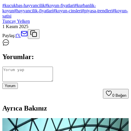
#
kucukbas-hayvancilik
#
koyun-fiyatlari
#
kurbanlik-
koyun
#
hayvancilik-fiyatlari
#
koyun-cinsleri
#
piyasa-trendleri
#
koyun-
satisi
Tuncay Yelken
1 Kasım 2025
Paylaş:
f
𝕏
Yorumlar:
Yorum
0
Beğen
Ayrıca Bakınız
2025'te Karaman Koyun Fiyatlarındaki Şaşırtan