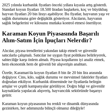
2025 yılında kurbanlık fiyatları önceki yıllara kıyasla artış gösterdi.
Standart koyun fiyatları 18.500 liradan başlarken, koç ve büyükbaş
hayvan fiyatları 20 bin lirayı aşabiliyor. Bu fiyatlar, hayvanın yaşı ve
sağlık durumuna göre değişiklik gösteriyor. Alıcıların, hayvanın
sağlık belgelerini ve kilosunu mutlaka kontrol etmesi öneriliyor.
Karaman Koyun Piyasasında Başarılı
Alım-Satım İçin İpuçları Nelerdir?
Alıcılar, piyasa trendlerini yakından takip etmeli ve güvenilir
satıcılarla çalışmalı. Satıcılar ise uygun fiyat politikası belirleyerek,
sahteciliğe karşı önlem almalı. Piyasa koşullarını iyi analiz etmek,
hem ekonomik hem de güvenli bir alışverişin anahtarı.
Özetle, Karaman'da koyun fiyatları 8 bin ile 20 bin lira arasında
değişiyor. Cins, kilo, sağlık durumu ve mevsimsel faktörler fiyatları
doğrudan etkiliyor. Kurbanlık döneminde ise fiyatlarda belirgin
artışlar ve çeşitli kampanyalar görülüyor. Doğru bilgi ve güvenilir
kaynaklarla yapılacak alışveriş, hayvancılık sektöründe başarıyı
getirir.
Karaman koyun piyasasının bu renkli ve dinamik dünyasında
gezinirken, her adımınızda bilinçli olmanız dileğiyle!