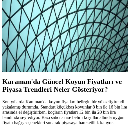
Analizi 2025
Karaman'da koyun fiyatları cins, kilo ve sağlık durumuna göre
değişiyor. Güncel piyasa trendleri ve kurbanlık fiyatlar hakkında
detaylı bilgiler içerir.
2025 Koyun Eti ve Küçükbaş Hayvan Fiyatları
Güncel Durum ve Piyasa Analizi
2025 yılında koyun eti ve küçükbaş hayvan fiyatları bölgeye göre
değişiyor, talep ve arz, maliyetler fiyatları etkiliyor. Güncel verilerle
piyasa trendlerini keşfedin.
Karaman'da Güncel Koyun Fiyatları ve
Piyasa Trendleri Neler Gösteriyor?
Son yıllarda Karaman'da koyun fiyatları belirgin bir yükseliş trendi
yakalamış durumda. Standart küçükbaş koyunlar 8 bin ile 16 bin lira
arasında el değiştirirken, koçların fiyatları 12 bin ila 20 bin lira
bandında seyrediyor. Bazı satıcılar ise belirli koşullar altında uygun
fiyatlı bağış seçenekleri sunarak piyasaya hareketlilik katıyor.