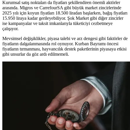
Kurumsal satış noktaları da fiyatları şekillendiren önemli aktörler
arasında. Migros ve CarrefourSA gibi büyük market zincirlerinde
2025 yılı için koyun fiyatları 18.500 liradan başlarken, bağış fiyatları
15.950 liraya kadar gerileyebiliyor. Şok Market gibi diğer zincirler
ise kampanyalar ve taksit imkanlarıyla tüketiciyi cezbetmeye
çalışıyor.
Mevsimsel değişiklikler, piyasa talebi ve arz dengesi gibi faktörler de
fiyatların dalgalanmasında rol oynuyor. Kurban Bayramı öncesi
fiyatların tırmanması, hayvancılık destek paketlerinin piyasaya etkisi
gibi unsurlar da göz ardı edilmemeli.