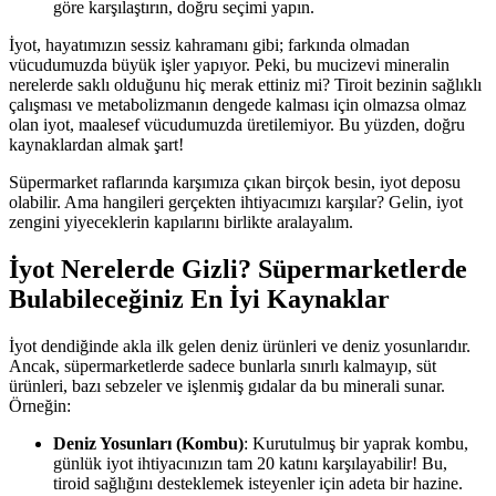
göre karşılaştırın, doğru seçimi yapın.
İyot, hayatımızın sessiz kahramanı gibi; farkında olmadan
vücudumuzda büyük işler yapıyor. Peki, bu mucizevi mineralin
nerelerde saklı olduğunu hiç merak ettiniz mi? Tiroit bezinin sağlıklı
çalışması ve metabolizmanın dengede kalması için olmazsa olmaz
olan iyot, maalesef vücudumuzda üretilemiyor. Bu yüzden, doğru
kaynaklardan almak şart!
Süpermarket raflarında karşımıza çıkan birçok besin, iyot deposu
olabilir. Ama hangileri gerçekten ihtiyacımızı karşılar? Gelin, iyot
zengini yiyeceklerin kapılarını birlikte aralayalım.
İyot Nerelerde Gizli? Süpermarketlerde
Bulabileceğiniz En İyi Kaynaklar
İyot dendiğinde akla ilk gelen deniz ürünleri ve deniz yosunlarıdır.
Ancak, süpermarketlerde sadece bunlarla sınırlı kalmayıp, süt
ürünleri, bazı sebzeler ve işlenmiş gıdalar da bu minerali sunar.
Örneğin:
Deniz Yosunları (Kombu)
: Kurutulmuş bir yaprak kombu,
günlük iyot ihtiyacınızın tam 20 katını karşılayabilir! Bu,
tiroid sağlığını desteklemek isteyenler için adeta bir hazine.