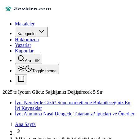
Makaleler
Kategoriler
Hakkımızda
Yazarlar
Kuponlar
Ara...
⌘
K
Toggle theme
2025'te İyotun Gücü: Sağlığınızı Değiştirecek 5 Sır
İyot Nerelerde Gizli? Süpermarketlerde Bulabileceğiniz En
İyi Kaynaklar
İyot Alımınızı Nasıl Dengede Tutarsınız? İpuçları ve Öneriler
Ana Sayfa
2025-te-iyotun-gucu-sagliginizi-degistirecek-5-sir