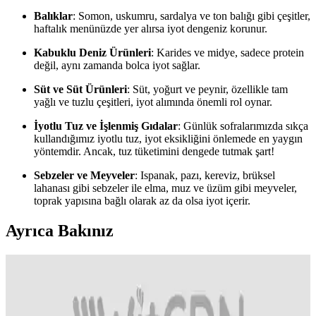
Balıklar
: Somon, uskumru, sardalya ve ton balığı gibi çeşitler,
haftalık menünüzde yer alırsa iyot dengeniz korunur.
Kabuklu Deniz Ürünleri
: Karides ve midye, sadece protein
değil, aynı zamanda bolca iyot sağlar.
Süt ve Süt Ürünleri
: Süt, yoğurt ve peynir, özellikle tam
yağlı ve tuzlu çeşitleri, iyot alımında önemli rol oynar.
İyotlu Tuz ve İşlenmiş Gıdalar
: Günlük sofralarımızda sıkça
kullandığımız iyotlu tuz, iyot eksikliğini önlemede en yaygın
yöntemdir. Ancak, tuz tüketimini dengede tutmak şart!
Sebzeler ve Meyveler
: Ispanak, pazı, kereviz, brüksel
lahanası gibi sebzeler ile elma, muz ve üzüm gibi meyveler,
toprak yapısına bağlı olarak az da olsa iyot içerir.
Ayrıca Bakınız
Osende İyot Ürünleri ile Günlük Sağlık ve Tiroid
Desteği Sağlamanın Yolları