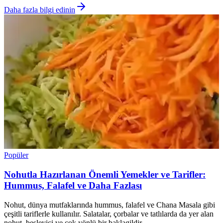
Daha fazla bilgi edinin
Popüler
Nohutla Hazırlanan Önemli Yemekler ve Tarifler:
Hummus, Falafel ve Daha Fazlası
Nohut, dünya mutfaklarında hummus, falafel ve Chana Masala gibi
çeşitli tariflerle kullanılır. Salatalar, çorbalar ve tatlılarda da yer alan
nohut, besleyici ve çok yönlü bir baklagildir.