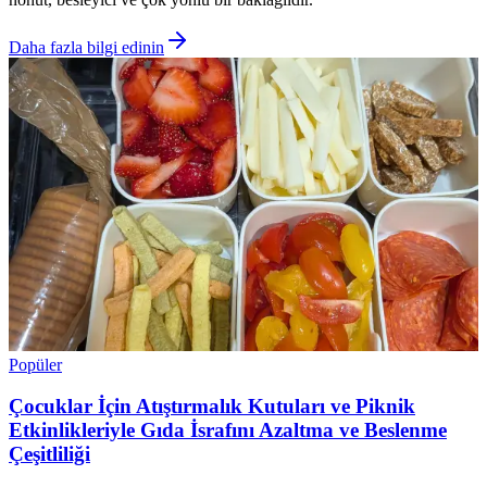
Daha fazla bilgi edinin
Popüler
Çocuklar İçin Atıştırmalık Kutuları ve Piknik
Etkinlikleriyle Gıda İsrafını Azaltma ve Beslenme
Çeşitliliği