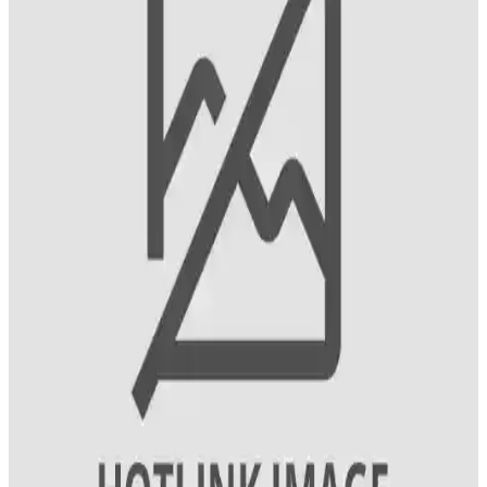
İyot, tiroid fonksiyonları ve metabolizma için önemli. Deniz
ürünleri, süt, yumurta ve iyotlu tuz gibi besinlerle günlük ihtiyacınızı
karşılayabilirsiniz.
İyot Vitamini ve Sağlık Üzerindeki Etkileri: Günlük
Alım ve Kaynaklar
İyot, tiroid fonksiyonları ve beyin gelişimi için kritik öneme sahip
mineral. Günlük ihtiyaç ve doğal kaynaklar hakkında bilgiler içerir.
İyotun Önemi ve İyot İçeren Besinler: Tiroid Sağlığı
ve Vitamin Dengesi
İyot, tiroid hormonlarının üretimi için hayati öneme sahiptir. Deniz
ürünleri ve iyotlu tuz, iyotun başlıca kaynaklarıdır. Ayrıca E vitamini
ve B9 vitamini sağlıklı metabolizma ve gelişim için gereklidir.
İyotun Tiroid Sağlığı ve Günlük İhtiyaçlardaki
Rolü: Kullanımı ve Önemi
İyot, tiroid hormonlarının üretiminde kritik bir mineraldir. Günlük
iyot alımı, metabolizma, büyüme ve sinir sistemi gelişimi için
gereklidir. Eksikliği guatr ve nörolojik sorunlara yol açabilir.