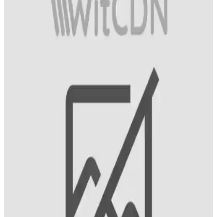
Osende markasının iyot ürünleri, tiroid sağlığını destekler, mineral
dengesini sağlar ve günlük ihtiyaçlara uygun seçenekler sunar,
böylece sağlık ve güvenliği artırır.
İyot Zengini Besinler ve Güncel Yaklaşımlar Sağlıklı
Yaşam İçin Önemlidir
İyot içeren besinler ve güncel yaklaşımlar ile sağlıklı yaşam için
doğru seçimler yapın, deniz ürünleri ve takviyelerle iyot ihtiyacınızı
karşılayın.
İyot İçeren Besinler ve Süpermarketlerde Bulunan
Zengin Kaynaklar
İyot, tiroid fonksiyonları ve metabolizma için önemli. Deniz
ürünleri, süt, yumurta ve iyotlu tuz gibi besinlerle günlük ihtiyacınızı
karşılayabilirsiniz.
İyot Vitamini ve Sağlık Üzerindeki Etkileri: Günlük
Alım ve Kaynaklar
İyot, tiroid fonksiyonları ve beyin gelişimi için kritik öneme sahip
mineral. Günlük ihtiyaç ve doğal kaynaklar hakkında bilgiler içerir.