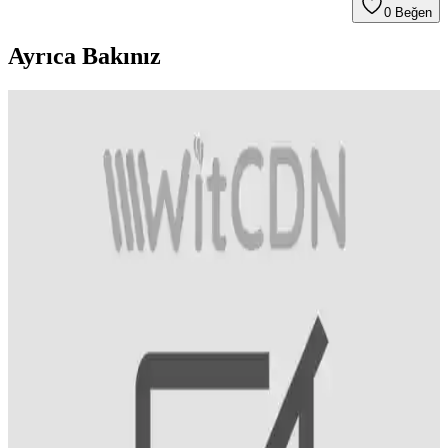
0
Beğen
Ayrıca Bakınız
Osende İyot Ürünleri ile Günlük Sağlık ve Tiroid
Desteği Sağlamanın Yolları
Osende markasının iyot ürünleri, tiroid sağlığını destekler, mineral
dengesini sağlar ve günlük ihtiyaçlara uygun seçenekler sunar,
böylece sağlık ve güvenliği artırır.
İyot Zengini Besinler ve Güncel Yaklaşımlar Sağlıklı
Yaşam İçin Önemlidir
İyot içeren besinler ve güncel yaklaşımlar ile sağlıklı yaşam için
doğru seçimler yapın, deniz ürünleri ve takviyelerle iyot ihtiyacınızı
karşılayın.
İyot İçeren Besinler ve Süpermarketlerde Bulunan
Zengin Kaynaklar