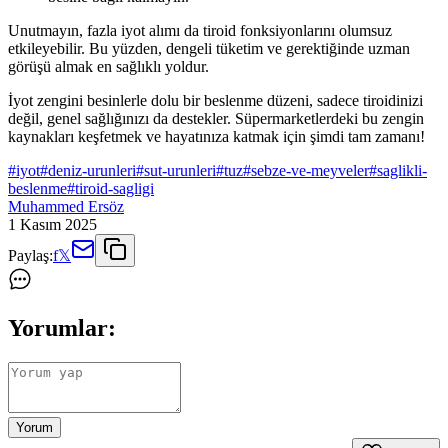
Unutmayın, fazla iyot alımı da tiroid fonksiyonlarını olumsuz
etkileyebilir. Bu yüzden, dengeli tüketim ve gerektiğinde uzman
görüşü almak en sağlıklı yoldur.
İyot zengini besinlerle dolu bir beslenme düzeni, sadece tiroidinizi
değil, genel sağlığınızı da destekler. Süpermarketlerdeki bu zengin
kaynakları keşfetmek ve hayatınıza katmak için şimdi tam zamanı!
#
iyot
#
deniz-urunleri
#
sut-urunleri
#
tuz
#
sebze-ve-meyveler
#
saglikli-
beslenme
#
tiroid-sagligi
Muhammed Ersöz
1 Kasım 2025
Paylaş:
f
𝕏
Yorumlar:
Yorum