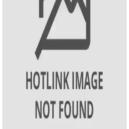
İyotun Önemi ve İyot İçeren Besinler: Tiroid Sağlığı
ve Vitamin Dengesi
İyot, tiroid hormonlarının üretimi için hayati öneme sahiptir. Deniz
ürünleri ve iyotlu tuz, iyotun başlıca kaynaklarıdır. Ayrıca E vitamini
ve B9 vitamini sağlıklı metabolizma ve gelişim için gereklidir.
İyotun Tiroid Sağlığı ve Günlük İhtiyaçlardaki
Rolü: Kullanımı ve Önemi
İyot, tiroid hormonlarının üretiminde kritik bir mineraldir. Günlük
iyot alımı, metabolizma, büyüme ve sinir sistemi gelişimi için
gereklidir. Eksikliği guatr ve nörolojik sorunlara yol açabilir.
İyot Takviyesi Seçimi Rehberi: Sağlıklı Tiroid
Fonksiyonları İçin Doğru Tercih
İyot, tiroid hormonları için önemli bir mineraldir. Doğru doz ve
güvenilir markalarla yapılan takviyeler, tiroid sağlığını destekler ve
eksiklikleri giderir.
Damla İyot: Tiroid Sağlığını Destekleyen Pratik ve
Güvenilir Mineral Takviyesi