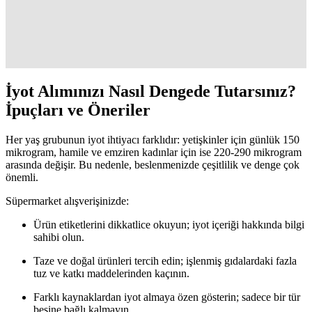
Damla iyot, özellikle iyot eksikliği yaşayanlar ve çocuklar için tiroid
fonksiyonlarını destekleyen pratik ve güvenilir bir mineral
takviyesidir.
İyot Alımınızı Nasıl Dengede Tutarsınız?
İpuçları ve Öneriler
Her yaş grubunun iyot ihtiyacı farklıdır: yetişkinler için günlük 150
mikrogram, hamile ve emziren kadınlar için ise 220-290 mikrogram
arasında değişir. Bu nedenle, beslenmenizde çeşitlilik ve denge çok
önemli.
Süpermarket alışverişinizde:
Ürün etiketlerini dikkatlice okuyun; iyot içeriği hakkında bilgi
sahibi olun.
Taze ve doğal ürünleri tercih edin; işlenmiş gıdalardaki fazla
tuz ve katkı maddelerinden kaçının.
Farklı kaynaklardan iyot almaya özen gösterin; sadece bir tür
besine bağlı kalmayın.