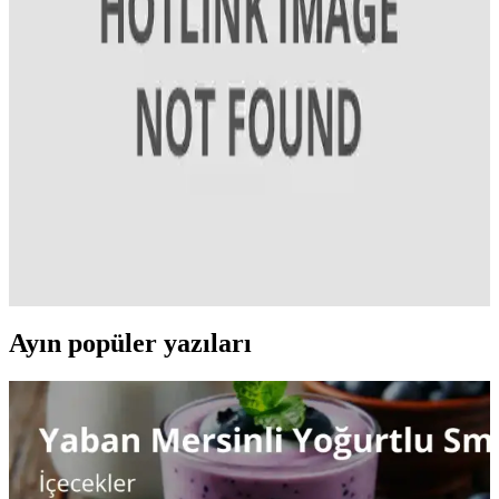
İyot Takviyesi Seçimi Rehberi: Sağlıklı Tiroid
Fonksiyonları İçin Doğru Tercih
İyot, tiroid hormonları için önemli bir mineraldir. Doğru doz ve
güvenilir markalarla yapılan takviyeler, tiroid sağlığını destekler ve
eksiklikleri giderir.
Damla İyot: Tiroid Sağlığını Destekleyen Pratik ve
Güvenilir Mineral Takviyesi
Damla iyot, özellikle iyot eksikliği yaşayanlar ve çocuklar için tiroid
fonksiyonlarını destekleyen pratik ve güvenilir bir mineral
takviyesidir.
Ayın popüler yazıları