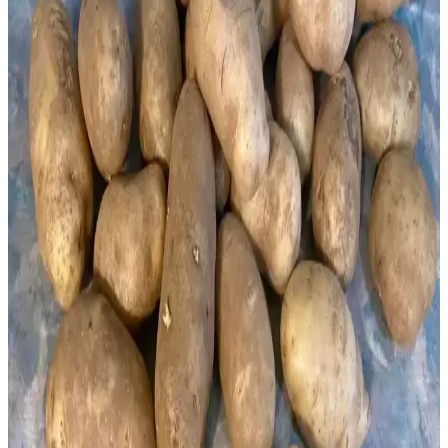
ve Enerji Tasarrufu Sağlayan Pratik Çözüm
Toplu yemek bileşenleri hazırlama yöntemi, zor ve uzun süren
yemek parçalarını önceden hazırlayıp dondurarak zaman ve enerji
tasarrufu sağlar. Bu yöntem, yemek çeşitliliğini artırırken, yoğun
yaşam temposuna uygun pratik çözümler sunar.
Bacon Paketinin Bir Kısmını Çözdürme ve Saklama
Yöntemleri Hakkında Detaylı Rehber
Bacon paketinin sadece bir kısmını çözdürme ve saklama
yöntemleri, porsiyonlama, donmuş paketi kesme ve pişirip
dondurma gibi pratik çözümlerle kaliteyi koruyarak israfı önlemeye
odaklanır.
Makinesiz 3 Malzemeli Dondurma Tarifleri:
Mascarpone, Muz ve Yoğunlaştırılmış Sütle Pratik
Hazırlık
Makinesiz ve sadece üç malzemeyle evde doğal dondurma yapmak
mümkün. Mascarpone, muz ve yoğunlaştırılmış sütle kremamsı
dondurma tarifleri, sağlıklı ve pratik lezzetler sunar.
Toplu Alım ve Dondurarak Saklama Yöntemleri: