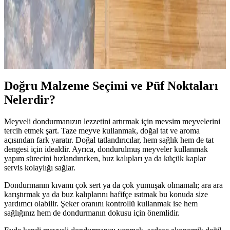
Saklama
Fazla patatesleri bozulmadan değerlendirmek için dondurulmuş
patates dilimleri hazırlama yöntemi anlatılıyor. Ön haşlama, kurutma,
baharatlama ve doğru saklama teknikleriyle lezzetli ve pratik
çözümler sunuluyor.
Doğru Malzeme Seçimi ve Püf Noktaları
Nelerdir?
Meyveli dondurmanızın lezzetini artırmak için mevsim meyvelerini
tercih etmek şart. Taze meyve kullanmak, doğal tat ve aroma
açısından fark yaratır. Doğal tatlandırıcılar, hem sağlık hem de tat
dengesi için idealdir. Ayrıca, dondurulmuş meyveler kullanmak
yapım sürecini hızlandırırken, buz kalıpları ya da küçük kaplar
servis kolaylığı sağlar.
Dondurmanın kıvamı çok sert ya da çok yumuşak olmamalı; ara ara
karıştırmak ya da buz kalıplarını hafifçe ısıtmak bu konuda size
yardımcı olabilir. Şeker oranını kontrollü kullanmak ise hem
sağlığınız hem de dondurmanın dokusu için önemlidir.