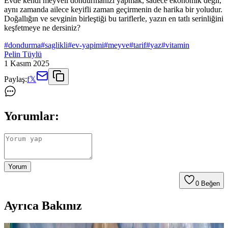
Evde kendi meyveli dondurmanızı yapmak, sadece ekonomik değil,
aynı zamanda ailece keyifli zaman geçirmenin de harika bir yoludur.
Doğallığın ve sevginin birleştiği bu tariflerle, yazın en tatlı serinliğini
keşfetmeye ne dersiniz?
#
dondurma
#
saglikli
#
ev-yapimi
#
meyve
#
tarif
#
yaz
#
vitamin
Pelin Tüylü
1 Kasım 2025
Paylaş:
f
𝕏
Yorumlar:
Yorum
0
Beğen
Ayrıca Bakınız