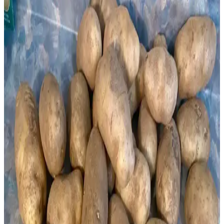
Dondurmada Graham Krakerlerin Kıtır Kalmasını
Sağlayan Teknikler ve Uygulamalar
Dondurmada graham krakerlerin kıtır kalması, yağlı ve şekerli
kaplama, fırınlama ve doğru ekleme zamanı gibi tekniklerle sağlanır.
Bu yöntemler, krakerlerin nem emmesini engeller ve dokuyu korur.
Toplu Yemek Bileşenleri Hazırlama Yöntemi: Zaman
ve Enerji Tasarrufu Sağlayan Pratik Çözüm
Toplu yemek bileşenleri hazırlama yöntemi, zor ve uzun süren
yemek parçalarını önceden hazırlayıp dondurarak zaman ve enerji
tasarrufu sağlar. Bu yöntem, yemek çeşitliliğini artırırken, yoğun
yaşam temposuna uygun pratik çözümler sunar.
Bacon Paketinin Bir Kısmını Çözdürme ve Saklama
Yöntemleri Hakkında Detaylı Rehber
Bacon paketinin sadece bir kısmını çözdürme ve saklama
yöntemleri, porsiyonlama, donmuş paketi kesme ve pişirip
dondurma gibi pratik çözümlerle kaliteyi koruyarak israfı önlemeye
odaklanır.