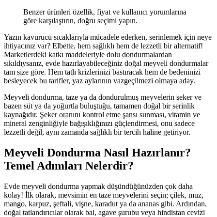
Benzer ürünleri özellik, fiyat ve kullanıcı yorumlarına
göre karşılaştırın, doğru seçimi yapın.
Yazın kavurucu sıcaklarıyla mücadele ederken, serinlemek için neye
ihtiyacınız var? Elbette, hem sağlıklı hem de lezzetli bir alternatif!
Marketlerdeki katkı maddeleriyle dolu dondurmalardan
sıkıldıysanız, evde hazırlayabileceğiniz doğal meyveli dondurmalar
tam size göre. Hem tatlı krizlerinizi bastıracak hem de bedeninizi
besleyecek bu tarifler, yaz aylarının vazgeçilmezi olmaya aday.
Meyveli dondurma, taze ya da dondurulmuş meyvelerin şeker ve
bazen süt ya da yoğurtla buluştuğu, tamamen doğal bir serinlik
kaynağıdır. Şeker oranını kontrol etme şansı sunması, vitamin ve
mineral zenginliğiyle bağışıklığınızı güçlendirmesi, onu sadece
lezzetli değil, aynı zamanda sağlıklı bir tercih haline getiriyor.
Meyveli Dondurma Nasıl Hazırlanır?
Temel Adımları Nelerdir?
Evde meyveli dondurma yapmak düşündüğünüzden çok daha
kolay! İlk olarak, mevsimin en taze meyvelerini seçin; çilek, muz,
mango, karpuz, şeftali, vişne, karadut ya da ananas gibi. Ardından,
doğal tatlandırıcılar olarak bal, agave şurubu veya hindistan cevizi