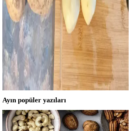
Büyük Miktarda Yeşil Soğanı Saklama ve
Değerlendirme Yöntemleri
Büyük miktarda yeşil soğanı dondurma, kurutma, turşu yapımı ve
pişirme gibi yöntemlerle uzun süre saklayabilir ve çeşitli tariflerde
kullanabilirsiniz. Yeniden dikim ve paylaşım da israfı önler.
Fazla Patatesleri Değerlendirmenin Yolu:
Dondurulmuş Patates Dilimleri Hazırlama ve
Saklama
Fazla patatesleri bozulmadan değerlendirmek için dondurulmuş
patates dilimleri hazırlama yöntemi anlatılıyor. Ön haşlama, kurutma,
baharatlama ve doğru saklama teknikleriyle lezzetli ve pratik
çözümler sunuluyor.
Ayın popüler yazıları