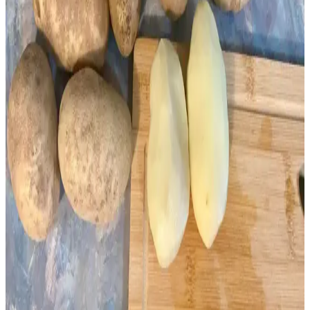
Ekmek, Süt ve Diğer Gıdaların Korunması
Toplu alım sonrası ekmek, süt ve diğer gıdaların dondurularak
saklanması, tazelik ve lezzetin korunmasını sağlar. Doğru
yöntemlerle maliyetler düşürülür, bozulma önlenir ve kullanım
kolaylığı artar.
Dondurulmuş Yaban Mersinleriyle Çeşitlendirilmiş
Tatlı ve Tuzlu Tarifler Rehberi
Dondurulmuş yaban mersinleriyle yapılabilecek tatlı ve tuzlu tarifler,
soslardan dondurmalara kadar geniş bir yelpazede sunuluyor.
Meyvenin doğal tadını koruyan alternatif tarifler keşfedebilirsiniz.
Büyük Miktarda Yeşil Soğanı Saklama ve
Değerlendirme Yöntemleri
Büyük miktarda yeşil soğanı dondurma, kurutma, turşu yapımı ve
pişirme gibi yöntemlerle uzun süre saklayabilir ve çeşitli tariflerde
kullanabilirsiniz. Yeniden dikim ve paylaşım da israfı önler.
Fazla Patatesleri Değerlendirmenin Yolu:
Dondurulmuş Patates Dilimleri Hazırlama ve