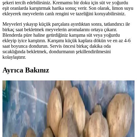
şekeri tercih edebilirsiniz. Kremamsı bir doku için süt ve yoğurdu
eşit oranlarda karıştırmak harika sonuç verir. Son olarak, limon suyu
ekleyerek meyvelerin canlı rengini ve tazeliğini koruyabilirsiniz.
Meyveleri yıkayıp küçük parçalara ayırdıktan sonra, tatlandırıcı ile
birkaç saat bekletmek meyvelerin aromalarını ortaya çıkarır.
Blenderda püre haline getirdiğiniz karışıma süt veya yoğurdu
ekleyip iyice karıştırın. Karışımı küçük kaplara dökün ve en az 4-6
saat boyunca dondurun. Servis öncesi birkaç dakika oda
sıcaklığında bekletmek, dondurmanın şekillendirilmesini
kolaylaştırır.
Ayrıca Bakınız
Dondurmada Graham Krakerlerin Kıtır Kalmasını
Sağlayan Teknikler ve Uygulamalar
Dondurmada graham krakerlerin kıtır kalması, yağlı ve şekerli
kaplama, fırınlama ve doğru ekleme zamanı gibi tekniklerle sağlanır.
Bu yöntemler, krakerlerin nem emmesini engeller ve dokuyu korur.
Toplu Yemek Bileşenleri Hazırlama Yöntemi: Zaman