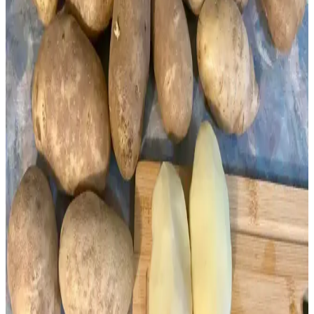
Makinesiz 3 Malzemeli Dondurma Tarifleri:
Mascarpone, Muz ve Yoğunlaştırılmış Sütle Pratik
Hazırlık
Makinesiz ve sadece üç malzemeyle evde doğal dondurma yapmak
mümkün. Mascarpone, muz ve yoğunlaştırılmış sütle kremamsı
dondurma tarifleri, sağlıklı ve pratik lezzetler sunar.
Toplu Alım ve Dondurarak Saklama Yöntemleri:
Ekmek, Süt ve Diğer Gıdaların Korunması
Toplu alım sonrası ekmek, süt ve diğer gıdaların dondurularak
saklanması, tazelik ve lezzetin korunmasını sağlar. Doğru
yöntemlerle maliyetler düşürülür, bozulma önlenir ve kullanım
kolaylığı artar.
Dondurulmuş Yaban Mersinleriyle Çeşitlendirilmiş
Tatlı ve Tuzlu Tarifler Rehberi
Dondurulmuş yaban mersinleriyle yapılabilecek tatlı ve tuzlu tarifler,
soslardan dondurmalara kadar geniş bir yelpazede sunuluyor.
Meyvenin doğal tadını koruyan alternatif tarifler keşfedebilirsiniz.