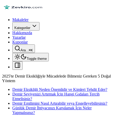
Makaleler
Kategoriler
Hakkımızda
Yazarlar
Kuponlar
Ara...
⌘
K
Toggle theme
2025'te Demir Eksikliğiyle Mücadelede Bilmeniz Gereken 5 Doğal
Yöntem
Demir Eksikliği Neden Önemlidir ve Kimleri Tehdit Eder?
Demir Seviyenizi Artırmak İçin Hangi Gıdaları Tercih
Etmelisiniz?
Demir Emilimini Nasıl Artırabilir veya Engelleyebilirsiniz?
Günlük Demir İhtiyacınızı Karşılamak İçin Neler
Yapmalısınız?