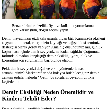
Benzer ürünleri özellik, fiyat ve kullanıcı yorumlarına
göre karşılaştırın, doğru seçimi yapın.
Demir, hayatımızın gizli kahramanlarından biri. Kanımızda oksijeni
taşıyan bu mineral, enerjimizin kaynağı ve bağışıklık sistemimizin
destekçisi olarak görev yapıyor. Ama hiç düşündünüz mü, günlük
koşturmaca içinde demir seviyeniz ne kadar sağlıklı? Çoğumuzun
farkında olmadan karşılaştığı demir eksikliği, yorgunluk ve
konsantrasyon sorunlarının başrolünde olabilir.
Peki, demir seviyenizi doğal ve etkili yöntemlerle nasıl
artırabilirsiniz? Market raflarında kolayca bulabileceğiniz demir
zengini gıdalar nelerdir? Gelin, bu soruların cevabını birlikte
keşfedelim.
Demir Eksikliği Neden Önemlidir ve
Kimleri Tehdit Eder?
Demir eksikliği, özellikle kadınlar, çocuklar ve gençler arasında