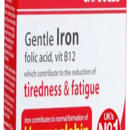
Demir Damlası Nedir, Faydaları ve Dozajı
Hakkında Bilmeniz Gerekenler
Demir damlası, demir eksikliğini gideren ve enerji seviyesini artıran
kolay kullanımlı bir takviyedir. Doğru doz ve kullanım ile
sağlığınıza katkı sağlar.
Ocean Demir Damla: Demir Takviyesi ile Sağlıklı
Yaşam İçin Güvenilir Çözüm
Ocean Demir Damla, damla formunda demir içeriğiyle kullanım
kolaylığı sağlar, demir eksikliği ve anemiye karşı güvenilir bir
takviye seçeneğidir.
Marketlerde Bulunan Demir Takviyeleri: Çeşitleri,
Kullanım İpuçları ve Sağlık Önemi
Marketlerde bulunan çeşitli demir takviyeleri, ihtiyaçlara uygun form
ve dozda sunulur. Doğru ürünü seçmek için ürün etiketlerini dikkatle
inceleyin ve uzmanlara danışın.
Demir Takviyeleri: Süpermarketlerde Sağlığınıza
Destek Olacak Bilgiler ve Tavsiyeler