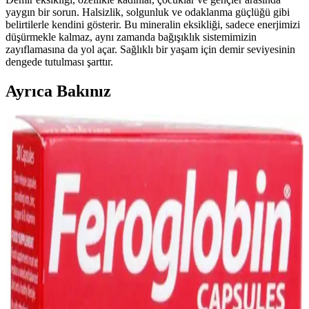
yaygın bir sorun. Halsizlik, solgunluk ve odaklanma güçlüğü gibi
belirtilerle kendini gösterir. Bu mineralin eksikliği, sadece enerjimizi
düşürmekle kalmaz, aynı zamanda bağışıklık sistemimizin
zayıflamasına da yol açar. Sağlıklı bir yaşam için demir seviyesinin
dengede tutulması şarttır.
Ayrıca Bakınız
Demir Takviyesi Seçimi ve Kullanımı: Sağlıklı Kan
ve Oksijen Taşımada Temel Rol
Demir takviyesi, demir eksikliği ve anemiye karşı etkili olup, doğru
ürün seçimi ve kullanım önemli. Uzman önerileriyle sağlıklı yaşam
için demir seviyelerini düzenleyin.
Pirzola Besin Değeri ve Sağlık Üzerindeki Faydaları
Hakkında Detaylı Bilgi
Pirzola, yüksek protein ve demir içeriğiyle kas gelişimini destekler,
sağlıklı pişirme yöntemleriyle tüketildiğinde beslenmeye değer
katarken, dengeli ve kontrollü tüketim önemlidir.