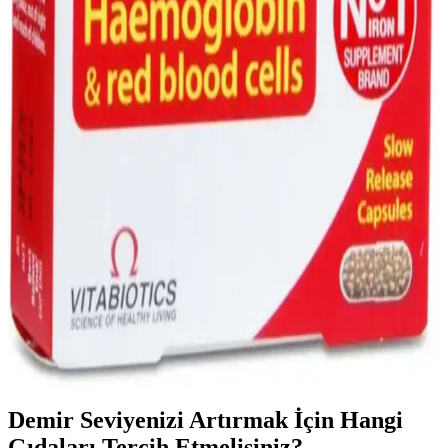
Süpermarketlerde bulunan demir takviyeleri, farklı form ve dozaj
seçenekleriyle demir eksikliğini gidermede önemli rol oynar.
Güvenilir ürünler ve doğru kullanım ipuçlarıyla sağlığınızı
destekleyin.
Süpermarketlerde Karşınıza Çıkabilecek Metal
Türleri ve Özellikleri Rehberi
Süpermarketlerde sıkça rastlanan metal türleri ve özellikleri
hakkında bilgi edinerek ürünleri doğru kullanabilir, dayanıklılık ve
kaliteyi artırabilirsiniz.
Feroglobin: Demir ve Vitamin Takviyesi ile Sağlıklı
Kan ve Enerji Desteği
Feroglobin, demir, çinko ve B vitaminleri içeren mideyi yormayan
bir takviyedir. Demir eksikliği ve yorgunlukla mücadelede destek
sağlar, bağışıklığı güçlendirir ve enerji seviyelerini yükseltir.
Demir Seviyenizi Artırmak İçin Hangi
Gıdaları Tercih Etmelisiniz?