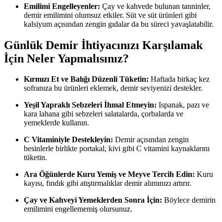
Emilimi Engelleyenler:
Çay ve kahvede bulunan tanninler,
demir emilimini olumsuz etkiler. Süt ve süt ürünleri gibi
kalsiyum açısından zengin gıdalar da bu süreci yavaşlatabilir.
Günlük Demir İhtiyacınızı Karşılamak
İçin Neler Yapmalısınız?
Kırmızı Et ve Balığı Düzenli Tüketin:
Haftada birkaç kez
sofranıza bu ürünleri eklemek, demir seviyenizi destekler.
Yeşil Yapraklı Sebzeleri İhmal Etmeyin:
Ispanak, pazı ve
kara lahana gibi sebzeleri salatalarda, çorbalarda ve
yemeklerde kullanın.
C Vitaminiyle Destekleyin:
Demir açısından zengin
besinlerle birlikte portakal, kivi gibi C vitamini kaynaklarını
tüketin.
Ara Öğünlerde Kuru Yemiş ve Meyve Tercih Edin:
Kuru
kayısı, fındık gibi atıştırmalıklar demir alımınızı artırır.
Çay ve Kahveyi Yemeklerden Sonra İçin:
Böylece demirin
emilimini engellememiş olursunuz.