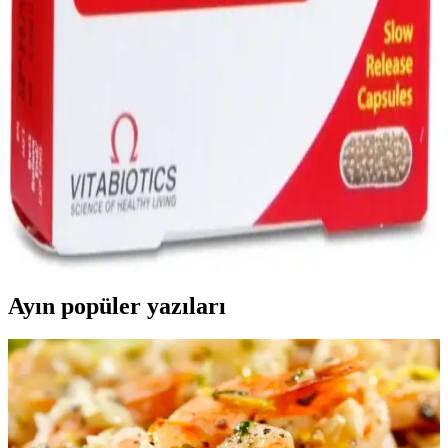
Süpermarketlerde Karşınıza Çıkabilecek Metal
Türleri ve Özellikleri Rehberi
Süpermarketlerde sıkça rastlanan metal türleri ve özellikleri
hakkında bilgi edinerek ürünleri doğru kullanabilir, dayanıklılık ve
kaliteyi artırabilirsiniz.
Feroglobin: Demir ve Vitamin Takviyesi ile Sağlıklı
Kan ve Enerji Desteği
Feroglobin, demir, çinko ve B vitaminleri içeren mideyi yormayan
bir takviyedir. Demir eksikliği ve yorgunlukla mücadelede destek
sağlar, bağışıklığı güçlendirir ve enerji seviyelerini yükseltir.
Ayın popüler yazıları