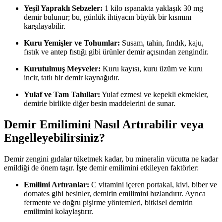
Yeşil Yapraklı Sebzeler:
1 kilo ıspanakta yaklaşık 30 mg
demir bulunur; bu, günlük ihtiyacın büyük bir kısmını
karşılayabilir.
Kuru Yemişler ve Tohumlar:
Susam, tahin, fındık, kaju,
fıstık ve antep fıstığı gibi ürünler demir açısından zengindir.
Kurutulmuş Meyveler:
Kuru kayısı, kuru üzüm ve kuru
incir, tatlı bir demir kaynağıdır.
Yulaf ve Tam Tahıllar:
Yulaf ezmesi ve kepekli ekmekler,
demirle birlikte diğer besin maddelerini de sunar.
Demir Emilimini Nasıl Artırabilir veya
Engelleyebilirsiniz?
Demir zengini gıdalar tüketmek kadar, bu mineralin vücutta ne kadar
emildiği de önem taşır. İşte demir emilimini etkileyen faktörler:
Emilimi Artıranlar:
C vitamini içeren portakal, kivi, biber ve
domates gibi besinler, demirin emilimini hızlandırır. Ayrıca
fermente ve doğru pişirme yöntemleri, bitkisel demirin
emilimini kolaylaştırır.