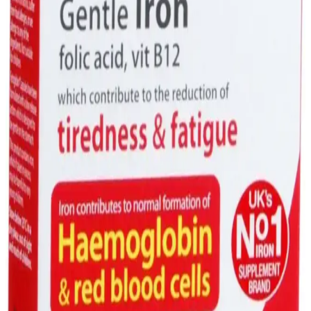
Ocean Demir Damla: Demir Takviyesi ile Sağlıklı
Yaşam İçin Güvenilir Çözüm
Ocean Demir Damla, damla formunda demir içeriğiyle kullanım
kolaylığı sağlar, demir eksikliği ve anemiye karşı güvenilir bir
takviye seçeneğidir.
Marketlerde Bulunan Demir Takviyeleri: Çeşitleri,
Kullanım İpuçları ve Sağlık Önemi
Marketlerde bulunan çeşitli demir takviyeleri, ihtiyaçlara uygun form
ve dozda sunulur. Doğru ürünü seçmek için ürün etiketlerini dikkatle
inceleyin ve uzmanlara danışın.
Demir Takviyeleri: Süpermarketlerde Sağlığınıza
Destek Olacak Bilgiler ve Tavsiyeler
Süpermarketlerde bulunan demir takviyeleri, farklı form ve dozaj
seçenekleriyle demir eksikliğini gidermede önemli rol oynar.
Güvenilir ürünler ve doğru kullanım ipuçlarıyla sağlığınızı
destekleyin.