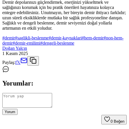
Demir depolarınızı güçlendirmek, enerjinizi yükseltmek ve
sağlığınızı korumak için bu pratik önerileri hayatınıza kolayca
entegre edebilirsiniz. Unutmayın, her bireyin demir ihtiyacı farklıdır;
uzun süreli eksikliklerde mutlaka bir sağlık profesyoneline danışın.
Sağlıklı ve dengeli beslenme, demir seviyenizi doğal yollarla
artırmanın en etkili yoludur.
#
demir
#
saglikli-beslenme
#
demir-kaynaklari
#
hem-demir
#
non-hem-
demir
#
demir-emilimi
#
dengeli-beslenme
Doğan Yalçın
1 Kasım 2025
Paylaş:
f
𝕏
Yorumlar:
Yorum
0
Beğen