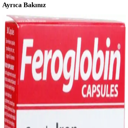
Ayrıca Bakınız
Demir Takviyesi Seçimi ve Kullanımı: Sağlıklı Kan
ve Oksijen Taşımada Temel Rol
Demir takviyesi, demir eksikliği ve anemiye karşı etkili olup, doğru
ürün seçimi ve kullanım önemli. Uzman önerileriyle sağlıklı yaşam
için demir seviyelerini düzenleyin.
Pirzola Besin Değeri ve Sağlık Üzerindeki Faydaları
Hakkında Detaylı Bilgi
Pirzola, yüksek protein ve demir içeriğiyle kas gelişimini destekler,
sağlıklı pişirme yöntemleriyle tüketildiğinde beslenmeye değer
katarken, dengeli ve kontrollü tüketim önemlidir.
Demir Damlası Nedir, Faydaları ve Dozajı
Hakkında Bilmeniz Gerekenler
Demir damlası, demir eksikliğini gideren ve enerji seviyesini artıran
kolay kullanımlı bir takviyedir. Doğru doz ve kullanım ile
sağlığınıza katkı sağlar.