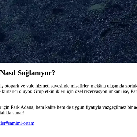
 kuzu kıyması seçimi ve doğru hazırlama teknikleri önemlidir. Bu ipuçlar
k Lezzeti ve Pratik Kullanım
, pratik ve ekonomik. Damak zevkine uygun ferahlatıcı tadıyla yemeklere
nin 5 Sırrı
alarınızı zenginleştirin. Hemen deneyin!
Nasıl Sağlanıyor?
ş otopark ve vale hizmeti sayesinde misafirler, mekâna ulaşımda zorluk
 kurtarıcı oluyor. Grup etkinlikleri için özel rezervasyon imkanı ise, Pa
 için Park Adana, hem kalite hem de uygun fiyatıyla vazgeçilmez bir ad
alıkla sunar!
ler
#
samimi-ortam