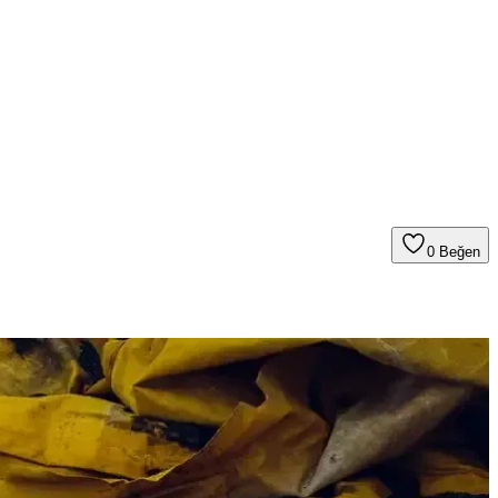
0
Beğen
 kalitesinde kebap hazırlayabilirsiniz.