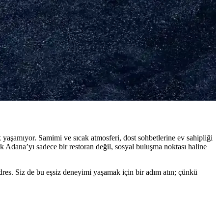
ıyla mükemmel kebap yapabilirsiniz.
 eşsiz aroma ve lezzet sağlar.
 yaşamıyor. Samimi ve sıcak atmosferi, dost sohbetlerine ev sahipliği
rk Adana’yı sadece bir restoran değil, sosyal buluşma noktası haline
res. Siz de bu eşsiz deneyimi yaşamak için bir adım atın; çünkü