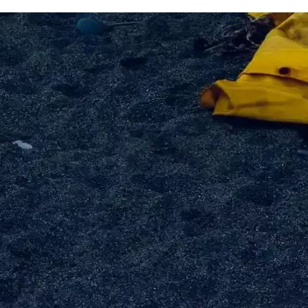
e Püf Noktaları
lerine dikkat edin. Kıyma, baharatlar ve pişirme yöntemleriyle restoran
uçları
i kebap yapmanın püf noktaları hakkında detaylar. Kaliteli et seçimiyle 
ı Hakkında Kapsamlı Rehber
ma yöntemleriyle evde lezzetli kebaplar hazırlayın, marine ve pişirme 
li Sonuçlar
lezzet ve sağlık açısından tercih edilir, doğru tekniklerle harika sonuçlar
aları
uygun bölgeden ve doğru saklama koşullarına dikkat ederek, lezzetli ve 
rlama İpuçları