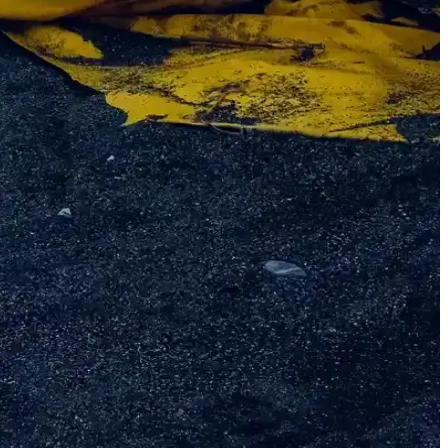
restoran kalitesinde lezzet yakalayın.
teknikleriyle mükemmel sonuçlar elde edin.
 sağlar.
sağlıklı kebaplar hazırlayabilirsiniz.
ıyla mükemmel kebap yapabilirsiniz.
 eşsiz aroma ve lezzet sağlar.