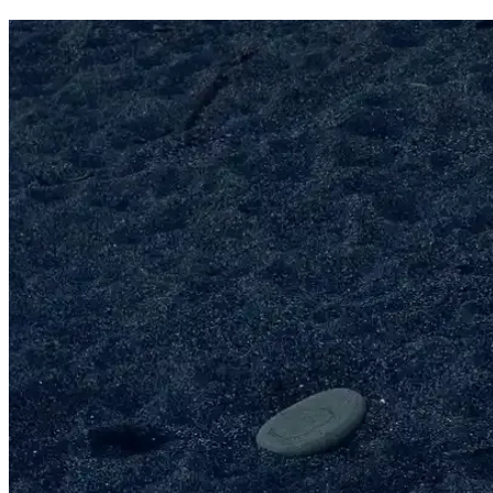
Evde Kaliteli Beyti Kebabı Yapmanın Temel Yolları v
Evde kaliteli Beyti kebap yapmak için malzeme seçimi ve pişirme teknik
Beyti Eti Seçimi ve Evde Kaliteli Kebap Yapmanın İp
Süpermarketlerdeki Beyti eti seçenekleri ve doğru seçimle evde lezzetl
Evde Kaliteli Kebap İçin Et Seçimi ve Püf Noktalar
Kebap yaparken etin tazeliği ve kalitesi önemli. Doğru seçim ve sakla
Evde Kebap Yapımında Beyti Eti Kullanımı ve Lezzet
Beyti eti, yüksek kalite ve tazelikle evde kebap yapımını kolaylaştırır, 
Evde Kebap Yapımı İçin Doğru Et Seçimi ve Püf Nokt
Evde kebap yaparken en önemli adımlardan biri doğru et seçimi. Taze, 
Beyti Kebabı İçin En Uygun Kuzu Eti Seçimi ve Hazı