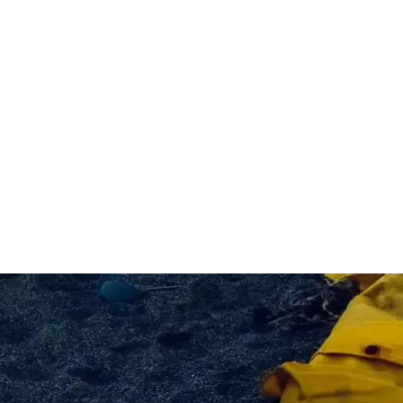
e Püf Noktaları
lerine dikkat edin. Kıyma, baharatlar ve pişirme yöntemleriyle restoran
uçları