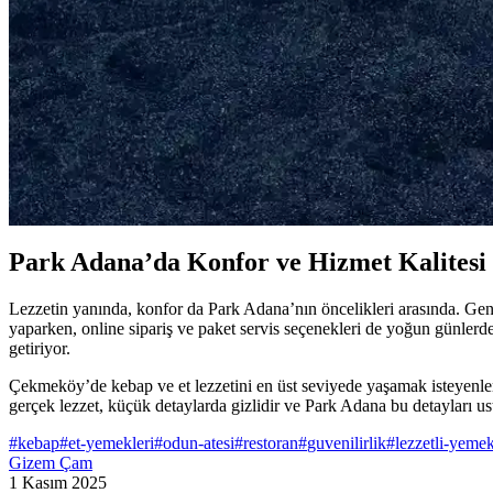
Beyti kebabının lezzetli ve sağlıklı olması için taze, yeterince yağlı
Özkan Şalgam 1 lt Acılı Şalgam Suyu: Geleneksel Tür
Özkan Şalgam 1 litrelik acılı şalgam suyu, geleneksel tariflere uygun
2025'te Et Soslarıyla Sofralarınızı Şölene Dönüştürme
Et soslarının büyülü dünyasını keşfedin, lezzeti artıran tariflerle sofr
Park Adana’da Konfor ve Hizmet Kalitesi 
Lezzetin yanında, konfor da Park Adana’nın öncelikleri arasında. Geni
yaparken, online sipariş ve paket servis seçenekleri de yoğun günlerde
getiriyor.
Çekmeköy’de kebap ve et lezzetini en üst seviyede yaşamak isteyenler
gerçek lezzet, küçük detaylarda gizlidir ve Park Adana bu detayları ust
#
kebap
#
et-yemekleri
#
odun-atesi
#
restoran
#
guvenilirlik
#
lezzetli-yemek
Gizem Çam
1 Kasım 2025