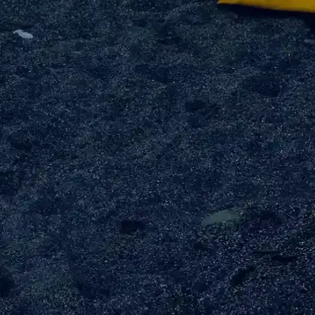
i kebap yapmanın püf noktaları hakkında detaylar. Kaliteli et seçimiyle 
ı Hakkında Kapsamlı Rehber
ma yöntemleriyle evde lezzetli kebaplar hazırlayın, marine ve pişirme 
li Sonuçlar
lezzet ve sağlık açısından tercih edilir, doğru tekniklerle harika sonuçlar
aları
uygun bölgeden ve doğru saklama koşullarına dikkat ederek, lezzetli ve 
rlama İpuçları
 kuzu kıyması seçimi ve doğru hazırlama teknikleri önemlidir. Bu ipuçlar
k Lezzeti ve Pratik Kullanım
, pratik ve ekonomik. Damak zevkine uygun ferahlatıcı tadıyla yemeklere
nin 5 Sırrı