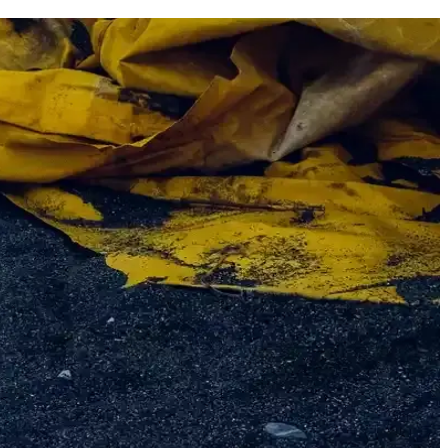
 kalitesinde kebap hazırlayabilirsiniz.
restoran kalitesinde lezzet yakalayın.
teknikleriyle mükemmel sonuçlar elde edin.
 sağlar.
sağlıklı kebaplar hazırlayabilirsiniz.