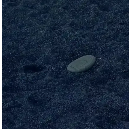
Süpermarketlerdeki Beyti eti seçenekleri ve doğru seçimle evde lezzetl
Evde Kaliteli Kebap İçin Et Seçimi ve Püf Noktalar
Kebap yaparken etin tazeliği ve kalitesi önemli. Doğru seçim ve sakla
Evde Kebap Yapımında Beyti Eti Kullanımı ve Lezzet
Beyti eti, yüksek kalite ve tazelikle evde kebap yapımını kolaylaştırır, 
Evde Kebap Yapımı İçin Doğru Et Seçimi ve Püf Nokt
Evde kebap yaparken en önemli adımlardan biri doğru et seçimi. Taze, 
Beyti Kebabı İçin En Uygun Kuzu Eti Seçimi ve Hazı
Beyti kebabının lezzetli ve sağlıklı olması için taze, yeterince yağlı
Özkan Şalgam 1 lt Acılı Şalgam Suyu: Geleneksel Tür
Özkan Şalgam 1 litrelik acılı şalgam suyu, geleneksel tariflere uygun
2025'te Et Soslarıyla Sofralarınızı Şölene Dönüştürme