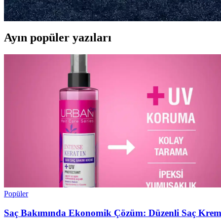
Et soslarının büyülü dünyasını keşfedin, lezzeti artıran tariflerle sofr
Ayın popüler yazıları
Popüler
Saç Bakımında Ekonomik Çözüm: Düzenli Saç Kremi il