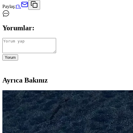
Paylaş:
f
𝕏
Yorumlar:
Yorum
Ayrıca Bakınız
Evde Kaliteli Beyti Kebabı Yapmanın Temel Yolları v
Evde kaliteli Beyti kebap yapmak için malzeme seçimi ve pişirme teknik
Beyti Eti Seçimi ve Evde Kaliteli Kebap Yapmanın İp