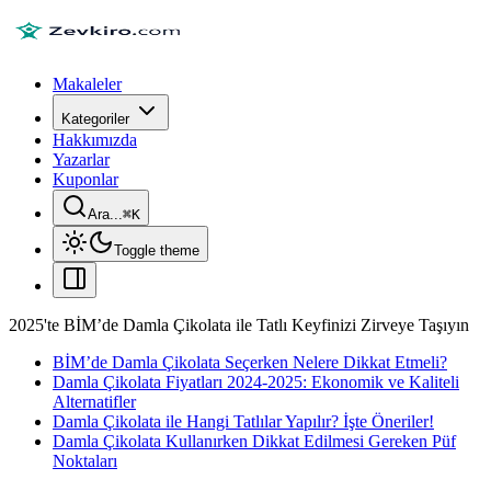
Makaleler
Kategoriler
Hakkımızda
Yazarlar
Kuponlar
Ara...
⌘
K
Toggle theme
2025'te BİM’de Damla Çikolata ile Tatlı Keyfinizi Zirveye Taşıyın
BİM’de Damla Çikolata Seçerken Nelere Dikkat Etmeli?
Damla Çikolata Fiyatları 2024-2025: Ekonomik ve Kaliteli
Alternatifler
Damla Çikolata ile Hangi Tatlılar Yapılır? İşte Öneriler!
Damla Çikolata Kullanırken Dikkat Edilmesi Gereken Püf
Noktaları