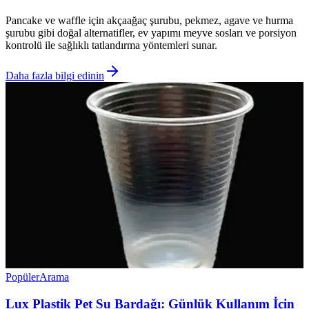
Pancake ve waffle için akçaağaç şurubu, pekmez, agave ve hurma
şurubu gibi doğal alternatifler, ev yapımı meyve sosları ve porsiyon
kontrolü ile sağlıklı tatlandırma yöntemleri sunar.
Daha fazla bilgi edinin
Popüler
Arama
Lux Plastik Pet Su Bardağı: Günlük Kullanım İçin