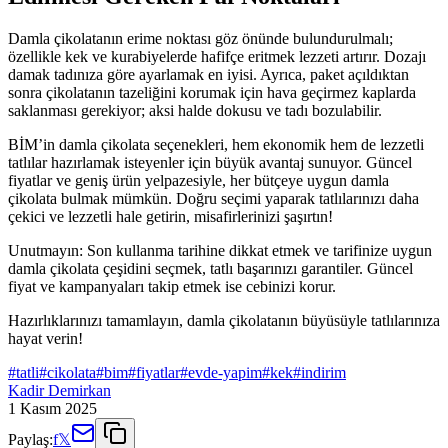
Damla çikolatanın erime noktası göz önünde bulundurulmalı;
özellikle kek ve kurabiyelerde hafifçe eritmek lezzeti artırır. Dozajı
damak tadınıza göre ayarlamak en iyisi. Ayrıca, paket açıldıktan
sonra çikolatanın tazeliğini korumak için hava geçirmez kaplarda
saklanması gerekiyor; aksi halde dokusu ve tadı bozulabilir.
BİM’in damla çikolata seçenekleri, hem ekonomik hem de lezzetli
tatlılar hazırlamak isteyenler için büyük avantaj sunuyor. Güncel
fiyatlar ve geniş ürün yelpazesiyle, her bütçeye uygun damla
çikolata bulmak mümkün. Doğru seçimi yaparak tatlılarınızı daha
çekici ve lezzetli hale getirin, misafirlerinizi şaşırtın!
Unutmayın: Son kullanma tarihine dikkat etmek ve tarifinize uygun
damla çikolata çeşidini seçmek, tatlı başarınızı garantiler. Güncel
fiyat ve kampanyaları takip etmek ise cebinizi korur.
Hazırlıklarınızı tamamlayın, damla çikolatanın büyüsüyle tatlılarınıza
hayat verin!
#
tatli
#
cikolata
#
bim
#
fiyatlar
#
evde-yapim
#
kek
#
indirim
Kadir Demirkan
1 Kasım 2025
Paylaş:
f
𝕏