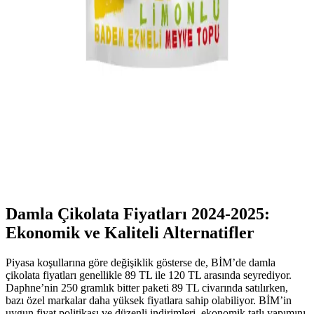
Hershey's: Dünya Genelinde Tanınan ve Güvenilir
Bir Tatlı ve Şekerleme Markası
Hershey's, yüksek kaliteli çikolata ve şekerleme ürünleriyle global
pazarda öne çıkan güvenilir bir marka. Geniş ürün yelpazesi ve
yenilikçi yaklaşımlarıyla tüketicilerin tercihi olmaya devam ediyor.
Limon Aromalı Meyve Lokma Topları: Tatlı ve Ekşi
Lezzetlerin Yenilikçi Sunumu
Limon aromalı meyve lokma topları, tatlı ve ekşi lezzetleriyle yaz
aylarında serinletici ve görsel açıdan çekici alternatifler sunar. Hafif
ve ferahlatıcı tatlar arayanlar için ideal.
Damla Çikolata Fiyatları 2024-2025:
Ekonomik ve Kaliteli Alternatifler
Piyasa koşullarına göre değişiklik gösterse de, BİM’de damla
çikolata fiyatları genellikle 89 TL ile 120 TL arasında seyrediyor.
Daphne’nin 250 gramlık bitter paketi 89 TL civarında satılırken,
bazı özel markalar daha yüksek fiyatlara sahip olabiliyor. BİM’in
uygun fiyat politikası ve düzenli indirimleri, ekonomik tatlı yapımını