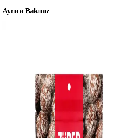
Ayrıca Bakınız
Tatlı İsteğini Azaltmaya Yardımcı Sağlıklı ve Pratik
Süt İçermeyen Atıştırmalıklar
Tatlı isteğini azaltmak için süt içermeyen dondurulmuş meyveler,
hurma, bitter çikolata ve ev yapımı tarifler gibi sağlıklı ve pratik
atıştırmalıklar sunulmaktadır.
Uygun Fiyatlı Ev Yapımı Risotto: Basit Malzemelerle
Ekonomik ve Lezzetli Yemek
Basit malzemelerle hazırlanan ev yapımı risotto, ekonomik zorluklar
yaşayanlar için besleyici ve doyurucu bir alternatif sunar. Tarif, sabır
ve dikkat gerektirir, lezzeti artırmak için çeşitli öneriler içerir.
Portakallı Popkek Tarifi: Pratik ve Lezzetli Bir Ev
Tatlısı Nasıl Yapılır
Portakallı popkek, taze portakal kullanımıyla hafif ve aromatik bir
tatlıdır. Kolayca hazırlanan bu kek, pratik yapısı ve lezzetiyle evde