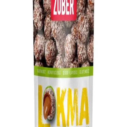
sıkça tercih edilir.
İstemeye Çikolatası Tepsili Ürünler: Pratik ve Çeşitli
Tat Seçenekleriyle Tatlı Keyfi
İstemeye çikolatası tepsili ürünler, farklı tatlar ve pratik kullanım
özellikleriyle evde ve ofiste tatlı yapımını kolaylaştırır, çeşitli boyut
ve şekillerde sunulur, tatlı severlerin vazgeçilmezi olur.
Bim Marketlerde Satılan Antep Fıstığının Özellikleri
ve Tüketici Tercihleri
Bim marketlerde satılan Antep fıstığı, tazelik ve kalite açısından
dikkat edilmesi gereken önemli özellikler taşır. Farklı paketlerde
bulunur ve kullanım alanları geniştir.
Kestaneli Pasta Tarifi: Pratik ve Lezzetli Sonbahar
Tatlısı Hazırlama Rehberi
Kestaneli pasta tarifi, pratik yapımı ve zengin aromasıyla sonbahar
ve kış aylarında tercih edilen enfes bir tatlıdır. Malzemelerin doğru
oranlarıyla hazırlanan bu tarif, sofralarınıza renk ve lezzet getirir.