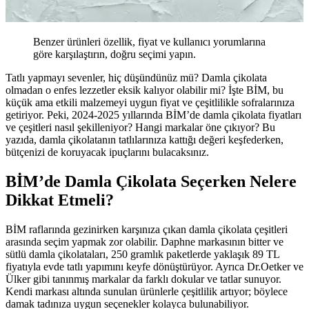
Benzer ürünleri özellik, fiyat ve kullanıcı yorumlarına
göre karşılaştırın, doğru seçimi yapın.
Tatlı yapmayı sevenler, hiç düşündünüz mü? Damla çikolata
olmadan o enfes lezzetler eksik kalıyor olabilir mi? İşte BİM, bu
küçük ama etkili malzemeyi uygun fiyat ve çeşitlilikle sofralarınıza
getiriyor. Peki, 2024-2025 yıllarında BİM’de damla çikolata fiyatları
ve çeşitleri nasıl şekilleniyor? Hangi markalar öne çıkıyor? Bu
yazıda, damla çikolatanın tatlılarınıza kattığı değeri keşfederken,
bütçenizi de koruyacak ipuçlarını bulacaksınız.
BİM’de Damla Çikolata Seçerken Nelere
Dikkat Etmeli?
BİM raflarında gezinirken karşınıza çıkan damla çikolata çeşitleri
arasında seçim yapmak zor olabilir. Daphne markasının bitter ve
sütlü damla çikolataları, 250 gramlık paketlerde yaklaşık 89 TL
fiyatıyla evde tatlı yapımını keyfe dönüştürüyor. Ayrıca Dr.Oetker ve
Ülker gibi tanınmış markalar da farklı dokular ve tatlar sunuyor.
Kendi markası altında sunulan ürünlerle çeşitlilik artıyor; böylece
damak tadınıza uygun seçenekler kolayca bulunabiliyor.