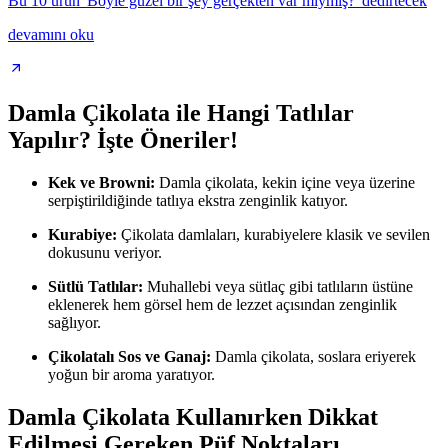
Bu 10 ürün 'Böyle güzel bir şey gerçekten var mıymış?' dedirtecek
devamını oku
Damla Çikolata ile Hangi Tatlılar
Yapılır? İşte Öneriler!
Kek ve Browni:
Damla çikolata, kekin içine veya üzerine
serpiştirildiğinde tatlıya ekstra zenginlik katıyor.
Kurabiye:
Çikolata damlaları, kurabiyelere klasik ve sevilen
dokusunu veriyor.
Sütlü Tatlılar:
Muhallebi veya sütlaç gibi tatlıların üstüne
eklenerek hem görsel hem de lezzet açısından zenginlik
sağlıyor.
Çikolatalı Sos ve Ganaj:
Damla çikolata, soslara eriyerek
yoğun bir aroma yaratıyor.
Damla Çikolata Kullanırken Dikkat
Edilmesi Gereken Püf Noktaları