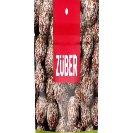
Ekonomik ve Lezzetli Yemek
Basit malzemelerle hazırlanan ev yapımı risotto, ekonomik zorluklar
yaşayanlar için besleyici ve doyurucu bir alternatif sunar. Tarif, sabır
ve dikkat gerektirir, lezzeti artırmak için çeşitli öneriler içerir.
Portakallı Popkek Tarifi: Pratik ve Lezzetli Bir Ev
Tatlısı Nasıl Yapılır
Portakallı popkek, taze portakal kullanımıyla hafif ve aromatik bir
tatlıdır. Kolayca hazırlanan bu kek, pratik yapısı ve lezzetiyle evde
sıkça tercih edilir.
İstemeye Çikolatası Tepsili Ürünler: Pratik ve Çeşitli
Tat Seçenekleriyle Tatlı Keyfi
İstemeye çikolatası tepsili ürünler, farklı tatlar ve pratik kullanım
özellikleriyle evde ve ofiste tatlı yapımını kolaylaştırır, çeşitli boyut
ve şekillerde sunulur, tatlı severlerin vazgeçilmezi olur.
Bim Marketlerde Satılan Antep Fıstığının Özellikleri
ve Tüketici Tercihleri