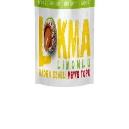
Bim marketlerde satılan Antep fıstığı, tazelik ve kalite açısından
dikkat edilmesi gereken önemli özellikler taşır. Farklı paketlerde
bulunur ve kullanım alanları geniştir.
Kestaneli Pasta Tarifi: Pratik ve Lezzetli Sonbahar
Tatlısı Hazırlama Rehberi
Kestaneli pasta tarifi, pratik yapımı ve zengin aromasıyla sonbahar
ve kış aylarında tercih edilen enfes bir tatlıdır. Malzemelerin doğru
oranlarıyla hazırlanan bu tarif, sofralarınıza renk ve lezzet getirir.
Hershey's: Dünya Genelinde Tanınan ve Güvenilir
Bir Tatlı ve Şekerleme Markası
Hershey's, yüksek kaliteli çikolata ve şekerleme ürünleriyle global
pazarda öne çıkan güvenilir bir marka. Geniş ürün yelpazesi ve
yenilikçi yaklaşımlarıyla tüketicilerin tercihi olmaya devam ediyor.
Limon Aromalı Meyve Lokma Topları: Tatlı ve Ekşi
Lezzetlerin Yenilikçi Sunumu
Limon aromalı meyve lokma topları, tatlı ve ekşi lezzetleriyle yaz
aylarında serinletici ve görsel açıdan çekici alternatifler sunar. Hafif