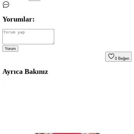
Yorumlar:
Yorum
0
Beğen
Ayrıca Bakınız
Tatlı İsteğini Azaltmaya Yardımcı Sağlıklı ve Pratik
Süt İçermeyen Atıştırmalıklar
Tatlı isteğini azaltmak için süt içermeyen dondurulmuş meyveler,
hurma, bitter çikolata ve ev yapımı tarifler gibi sağlıklı ve pratik
atıştırmalıklar sunulmaktadır.
Uygun Fiyatlı Ev Yapımı Risotto: Basit Malzemelerle