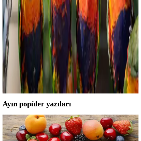
Migros'ta Pratik ve Lezzetli Haşlamalık Mısır
Seçenekleri ve Kullanım İpuçları
Migros'ta satılan haşlamalık mısır, pratik hazırlanabilirliği ve sağlıklı
içeriğiyle öne çıkar. Taze veya dondurulmuş seçenekleriyle çeşitli
yemeklerde ve atıştırmalıklarda kullanılabilir, sofralarınıza lezzet
katmaya devam eder.
Konak Şekerleme ve Tatlı Sektöründe Tüketici
Tercihleri ve Piyasa Analizi
Şekerleme ve tatlı ürünleri, tüketicilerin ilgisini çeken geniş bir
yelpazeye sahiptir. Kalite, hijyen ve doğal içerik ön planda olup,
rekabet ve yenilikçilik sektörde öne çıkmayı sağlar.
Ayın popüler yazıları