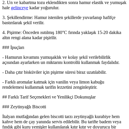
2. Un ve kabartma tozu eklendikten sonra hamur elastik ve yumuşak
hale
gelinceye
kadar yoğurulur.
3. Şekillendirme: Hamur istenilen şekillerde yuvarlanıp hafifçe
bastırılarak şekil verilir.
4. Pişirme: Önceden ısıtılmış 180°C fırında yaklaşık 15-20 dakika
altın rengi alana kadar pişirilir.
### İpuçları
- Hamurun kıvamını yumuşaklık ve kolay şekil verilebilirlik
açısından ayarlarken un miktarını kontrollü kullanmak faydalıdır.
- Daha çıtır bisküviler için pişirme süresi biraz uzatılabilir.
- Farklı aromalar katmak için vanilin veya limon kabuğu
rendelemesi kullanmak tarifin lezzetini zenginleştirir.
## Farklı Tarif Seçenekleri ve Yenilikçi Dokunuşlar
### Zeytinyağlı Biscotti
İtalyan mutfağından gelen biscotti tarzı zeytinyağlı kurabiye hem
kahve hem de çay yanında servis edilebilir. Bu tarifte badem veya
fındık gibi kuru yemişler kullanılarak kıtır kıtır ve doyurucu bir