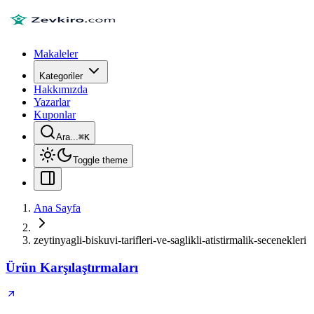
Makaleler
Kategoriler
Hakkımızda
Yazarlar
Kuponlar
Ara...
⌘
K
Toggle theme
Ana Sayfa
zeytinyagli-biskuvi-tarifleri-ve-saglikli-atistirmalik-secenekleri
Ürün Karşılaştırmaları