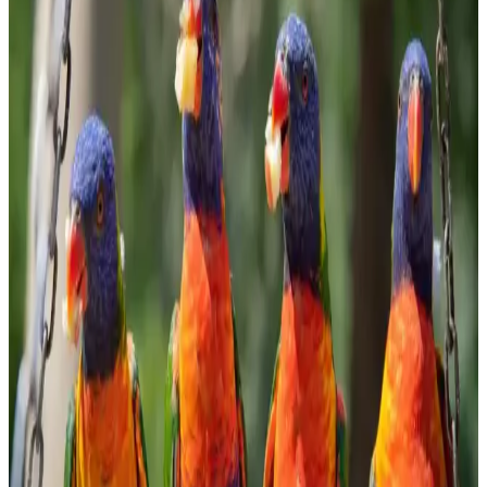
makalede, granola'nın faydaları ve seçim kriterleri detaylandırıldı.
Evde Bulyon Hazırlama Rehberi: Lezzetli ve Doğal
Tarifler
Evde bulyon hazırlamak, doğal ve lezzetli sonuçlar elde etmenizi
sağlar. Malzeme seçimi ve pişirme süresiyle zengin aromalar
yakalayın, sağlıklı ve ekonomik tarifler için ideal bir yöntem.
Ormanlı Pirinci Nedir ve Özellikleriyle Mutfakta
Doğal Bir Seçenek
Ormanlı pirinci, doğal ortamda yetişen aromatik ve sağlıklı bir pirinç
türüdür. Geleneksel tekniklerle hazırlanan bu pirinç, yemeklere
özgün tat ve aroma katar, doğru pişirme teknikleriyle lezzetini ortaya
çıkarır.
Bozkırlı Çavuşoğlu Tahin: Doğal ve Sağlıklı
Ürünlerle Marketlerde Öne Çıkıyor
Bozkırlı Çavuşoğlu tahin, yüksek kaliteli susam ve doğal üretim
yöntemleriyle sağlıklı beslenmeye uygun, marketlerde sık tercih
edilen organik ve katkısız bir tahin seçeneğidir.