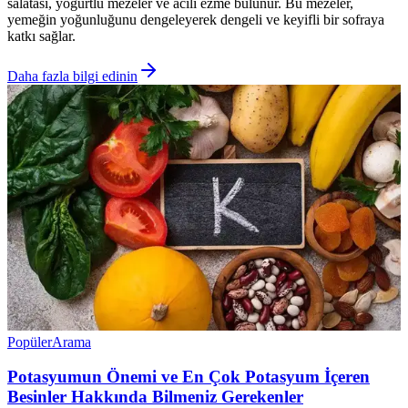
salatası, yoğurtlu mezeler ve acılı ezme bulunur. Bu mezeler,
yemeğin yoğunluğunu dengeleyerek dengeli ve keyifli bir sofraya
katkı sağlar.
Daha fazla bilgi edinin
Popüler
Arama
Potasyumun Önemi ve En Çok Potasyum İçeren
Besinler Hakkında Bilmeniz Gerekenler