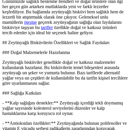
Günümüzde sağlıklı beslenme trendleri ve doğal ürünlere olan ilgi
her geçen gün artarken mutfaklarda yeni ve farklı lezzetler
keşfediliyor. Bu bağlamda zeytinyağlı bisküvi hem sağlıklı hem de
lezzetli bir atıştırmalık olarak öne çıkıyor. Geleneksel unlu
mamüllerin
ötesine
geçerek zeytinyağının sağlığa olan faydalarını
bisküviye taşıyan bu
tarifler
özellikle doğal ve katkısız ürünleri
tercih edenler için ideal bir seçenek haline geliyor.
## Zeytinyağlı Bisküvilerin Özellikleri ve Sağlık Faydaları
### Doğal Malzemelerle Hazırlanma
Zeytinyağlı bisküviler genellikle doğal ve katkısız malzemeler
kullanılarak hazırlanır. Bu bisküvilerin temel bileşenleri arasında
zeytinyağı un şeker ve yumurta bulunur. Bazı tariflerde alternatif
yağlar veya un çeşitleri de kullanılabilir bu da tarifin kişisel tercihlere
göre uyarlanmasını sağlar.
### Sağlığa Katkıları
- **Kalp sağlığını destekler:** Zeytinyağı içerdiği tekli doymamış
yağlar sayesinde kolesterol seviyelerini düzenler ve kalp
hastalıklarına karşı koruyucu rol oynar.
- **Antioksidan özellikler:** Zeytinyağında bulunan polifenoller ve
vitamin E vücudu serbest radikallerin zararlarından koruyarak