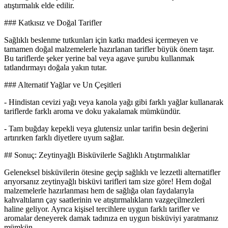
atıştırmalık elde edilir.
### Katkısız ve Doğal Tarifler
Sağlıklı beslenme tutkunları için katkı maddesi içermeyen ve
tamamen doğal malzemelerle hazırlanan tarifler büyük önem taşır.
Bu tariflerde şeker yerine bal veya agave şurubu kullanmak
tatlandırmayı doğala yakın tutar.
### Alternatif Yağlar ve Un Çeşitleri
- Hindistan cevizi yağı veya kanola yağı gibi farklı yağlar kullanarak
tariflerde farklı aroma ve doku yakalamak mümkündür.
- Tam buğday kepekli veya glutensiz unlar tarifin besin değerini
artırırken farklı diyetlere uyum sağlar.
## Sonuç: Zeytinyağlı Bisküvilerle Sağlıklı Atıştırmalıklar
Geleneksel bisküvilerin ötesine geçip sağlıklı ve lezzetli alternatifler
arıyorsanız zeytinyağlı bisküvi tarifleri tam size göre! Hem doğal
malzemelerle hazırlanması hem de sağlığa olan faydalarıyla
kahvaltıların çay saatlerinin ve atıştırmalıkların vazgeçilmezleri
haline geliyor. Ayrıca kişisel tercihlere uygun farklı tarifler ve
aromalar deneyerek damak tadınıza en uygun bisküviyi yaratmanız
mümkün.