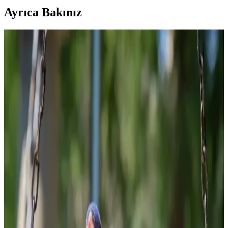
Ayrıca Bakınız
Evde Kolayca Hazırlanabilen Uygun Fiyatlı ve
Sağlıklı Tatlı Tarifleri
Evde bulunan temel malzemelerle hazırlanan ekonomik ve sağlıklı
tatlı tarifleri, farklı malzemelerle besleyici ve pratik çözümler
sunuyor. Tatlı ihtiyacınızı dengeli şekilde karşılayabilirsiniz.
Gıda ve İçecek Markaları: Ürün Çeşitliliği ve
Tüketici Tercihleri Analizi
Gıda ve içecek sektöründeki çeşitli markalar, ürün çeşitliliği ve kalite
standartlarıyla tüketicilerin ihtiyaçlarına cevap veriyor, rekabeti
şekillendiriyor.
Kahve Dünyası ve Marketlerdeki Granola
Seçenekleri Sağlıklı Yaşam İçin Uygun Alternatifler
Kahve Dünyası ve marketlerdeki granola ürünleri, doğal içerikleri
ve sağlıklı beslenmeye uygun özellikleriyle öne çıkıyor. Bu