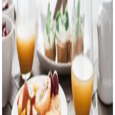
Edilen Pratik ve Lezzetli Atıştırmalık
Kakaolu petibörler, hafif tatlı ve gevrek yapısıyla kahvaltı ve ara
öğünlerde tercih edilen, çeşitli markalar tarafından sunulan pratik ve
besleyici atıştırmalıktır.
Kırmızı Meyveli Soslar: Tatlılar ve Kahvaltılık
Ürünler İçin Lezzetli Seçenekler
Kırmızı meyveli soslar, doğal meyve aromalarıyla tatlı ve kahvaltılık
ürünlere lezzet katan vazgeçilmez seçeneklerdir. Çilek, frambuaz ve
kiraz gibi meyvelerle zenginleştirilmiş bu soslar, çeşitli kullanım
alanlarıyla mutfaklarda favoridir.
Lotus Kahvaltılık Tatlı Ezme Seçenekleri ve
Kullanım Alanları Hakkında Detaylı Bilgi
Lotus kahvaltılık tatlı ezme seçenekleri hakkında detaylı bilgi
bulunmamaktadır. Ancak, genel ezme çeşitleri ve kullanım
alanlarıyla kahvaltı sofralarını zenginleştiren pratik alternatifler
sunar.
Krem Peynirin Kahvaltıdaki Yeri ve Sağlıklı
Tüketim İpuçları