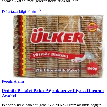
ancak dikkat edilmesi gereken noktalar da bulunur.
Daha fazla bilgi edinin
Popüler
Arama
Petibör Bisküvi Paket Ağırlıkları ve Piyasa Durumu
Analizi
Petibör bisküvi paketleri genellikle 200-250 gram arasında değişir.