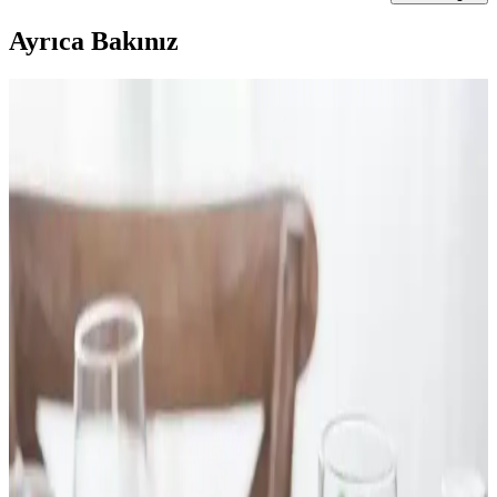
Ayrıca Bakınız
Bacon, Yumurta ve Peynirli Sandviçlerde Kullanılan
Sos Seçenekleri ve Lezzet Dengesi
Bacon, yumurta ve peynirli sandviçlerde sos kullanımı, lezzet ve
doku açısından çeşitlilik sunar. Yumurtanın sarısı doğal sos işlevi
görürken, mayonez, acı soslar, ketçap ve reçeller gibi seçenekler
tercih edilir.
Kuruyemişlere Alternatif Olarak Kahvaltıda
Kullanılabilecek Ekonomik ve Protein Zengini
Besinler
Kuruyemişlerin yüksek fiyatları nedeniyle, kahvaltıda protein
ihtiyacını karşılamak için Yunan yoğurdu, baklagiller ve protein
tozları gibi ekonomik ve protein açısından zengin alternatifler
önerilmektedir.
Kakaolu Petibörler: Günlük Hayatta Sıkça Tercih