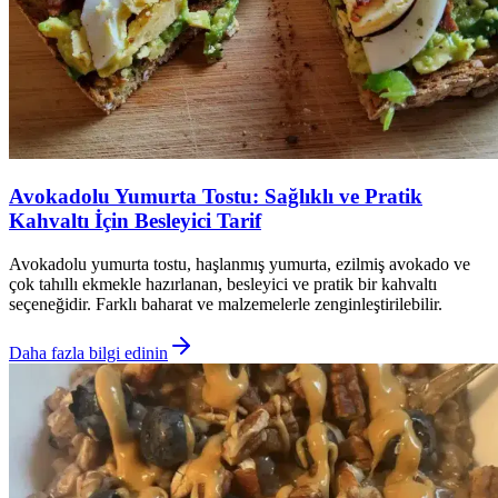
Avokadolu Yumurta Tostu: Sağlıklı ve Pratik
Kahvaltı İçin Besleyici Tarif
Avokadolu yumurta tostu, haşlanmış yumurta, ezilmiş avokado ve
çok tahıllı ekmekle hazırlanan, besleyici ve pratik bir kahvaltı
seçeneğidir. Farklı baharat ve malzemelerle zenginleştirilebilir.
Daha fazla bilgi edinin