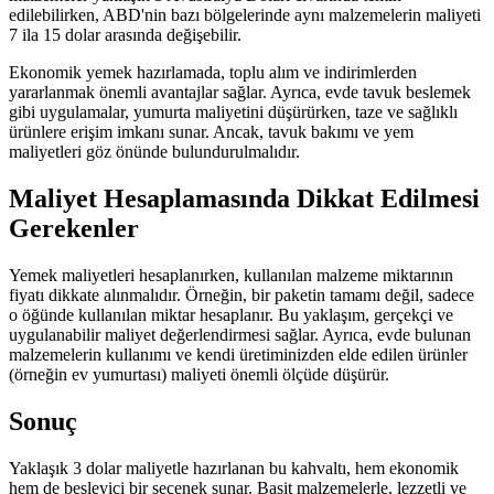
edilebilirken, ABD'nin bazı bölgelerinde aynı malzemelerin maliyeti
7 ila 15 dolar arasında değişebilir.
Ekonomik yemek hazırlamada, toplu alım ve indirimlerden
yararlanmak önemli avantajlar sağlar. Ayrıca, evde tavuk beslemek
gibi uygulamalar, yumurta maliyetini düşürürken, taze ve sağlıklı
ürünlere erişim imkanı sunar. Ancak, tavuk bakımı ve yem
maliyetleri göz önünde bulundurulmalıdır.
Maliyet Hesaplamasında Dikkat Edilmesi
Gerekenler
Yemek maliyetleri hesaplanırken, kullanılan malzeme miktarının
fiyatı dikkate alınmalıdır. Örneğin, bir paketin tamamı değil, sadece
o öğünde kullanılan miktar hesaplanır. Bu yaklaşım, gerçekçi ve
uygulanabilir maliyet değerlendirmesi sağlar. Ayrıca, evde bulunan
malzemelerin kullanımı ve kendi üretiminizden elde edilen ürünler
(örneğin ev yumurtası) maliyeti önemli ölçüde düşürür.
Sonuç
Yaklaşık 3 dolar maliyetle hazırlanan bu kahvaltı, hem ekonomik
hem de besleyici bir seçenek sunar. Basit malzemelerle, lezzetli ve