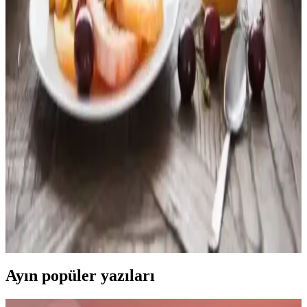
Krem peynir, kahvaltı sofralarının vazgeçilmezleri arasında yer alır.
Lezzetli ve kolay kullanımlı bu ürün, çeşitli tat seçenekleriyle
kahvaltınızı zenginleştirir, sağlıklı tüketim için ipuçları sunar.
Yeşil İncir Reçeli: Doğal ve Sağlıklı Meyve İçeriğiyle
Lezzetli Bir Seçenek
Yüksek meyve içeriği ve doğal üretimiyle öne çıkan yeşil incir
reçeli, kahvaltı ve tatlılarda sağlıklı ve lezzetli bir alternatif sunar.
Vitamin ve mineral deposu, doğal tatlandırıcılar içerir.
Dondurucudan Hızlı Hazırlanan ve Besleyici Sabah
Kahvaltısı Seçenekleri
Düzensiz sabah saatlerinde kolayca hazırlanabilen dondurulmuş
yumurta ısırıkları, burritolar, gece öncesi yulaf ve haşlanmış yumurta
gibi pratik ve besleyici kahvaltı seçenekleri sunulmaktadır.
Ayın popüler yazıları