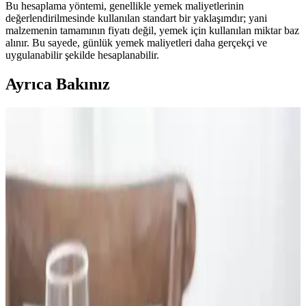
Bu hesaplama yöntemi, genellikle yemek maliyetlerinin
değerlendirilmesinde kullanılan standart bir yaklaşımdır; yani
malzemenin tamamının fiyatı değil, yemek için kullanılan miktar baz
alınır. Bu sayede, günlük yemek maliyetleri daha gerçekçi ve
uygulanabilir şekilde hesaplanabilir.
Ayrıca Bakınız
Bacon, Yumurta ve Peynirli Sandviçlerde Kullanılan
Sos Seçenekleri ve Lezzet Dengesi
Bacon, yumurta ve peynirli sandviçlerde sos kullanımı, lezzet ve
doku açısından çeşitlilik sunar. Yumurtanın sarısı doğal sos işlevi
görürken, mayonez, acı soslar, ketçap ve reçeller gibi seçenekler
tercih edilir.
Kuruyemişlere Alternatif Olarak Kahvaltıda
Kullanılabilecek Ekonomik ve Protein Zengini
Besinler
Kuruyemişlerin yüksek fiyatları nedeniyle, kahvaltıda protein
ihtiyacını karşılamak için Yunan yoğurdu, baklagiller ve protein