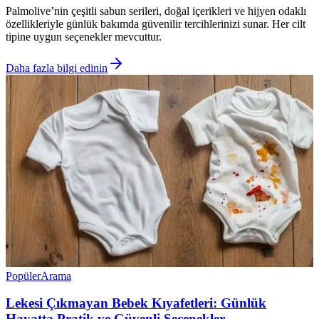
Palmolive’nin çeşitli sabun serileri, doğal içerikleri ve hijyen odaklı
özellikleriyle günlük bakımda güvenilir tercihlerinizi sunar. Her cilt
tipine uygun seçenekler mevcuttur.
Daha fazla bilgi edinin
Popüler
Arama
Lekesi Çıkmayan Bebek Kıyafetleri: Günlük
Hayatta Pratik ve Güvenli Seçenekler