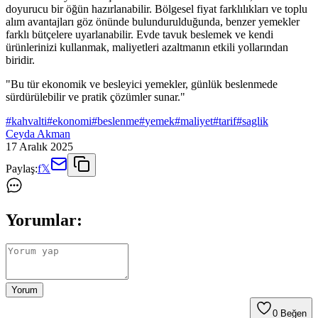
doyurucu bir öğün hazırlanabilir. Bölgesel fiyat farklılıkları ve toplu
alım avantajları göz önünde bulundurulduğunda, benzer yemekler
farklı bütçelere uyarlanabilir. Evde tavuk beslemek ve kendi
ürünlerinizi kullanmak, maliyetleri azaltmanın etkili yollarından
biridir.
"Bu tür ekonomik ve besleyici yemekler, günlük beslenmede
sürdürülebilir ve pratik çözümler sunar."
#
kahvalti
#
ekonomi
#
beslenme
#
yemek
#
maliyet
#
tarif
#
saglik
Ceyda Akman
17 Aralık 2025
Paylaş:
f
𝕏
Yorumlar:
Yorum
0
Beğen