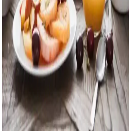
alanlarıyla kahvaltı sofralarını zenginleştiren pratik alternatifler
sunar.
Krem Peynirin Kahvaltıdaki Yeri ve Sağlıklı
Tüketim İpuçları
Krem peynir, kahvaltı sofralarının vazgeçilmezleri arasında yer alır.
Lezzetli ve kolay kullanımlı bu ürün, çeşitli tat seçenekleriyle
kahvaltınızı zenginleştirir, sağlıklı tüketim için ipuçları sunar.
Yeşil İncir Reçeli: Doğal ve Sağlıklı Meyve İçeriğiyle
Lezzetli Bir Seçenek
Yüksek meyve içeriği ve doğal üretimiyle öne çıkan yeşil incir
reçeli, kahvaltı ve tatlılarda sağlıklı ve lezzetli bir alternatif sunar.
Vitamin ve mineral deposu, doğal tatlandırıcılar içerir.
Dondurucudan Hızlı Hazırlanan ve Besleyici Sabah
Kahvaltısı Seçenekleri
Düzensiz sabah saatlerinde kolayca hazırlanabilen dondurulmuş
yumurta ısırıkları, burritolar, gece öncesi yulaf ve haşlanmış yumurta
gibi pratik ve besleyici kahvaltı seçenekleri sunulmaktadır.