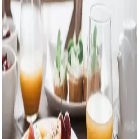
tozları gibi ekonomik ve protein açısından zengin alternatifler
önerilmektedir.
Kakaolu Petibörler: Günlük Hayatta Sıkça Tercih
Edilen Pratik ve Lezzetli Atıştırmalık
Kakaolu petibörler, hafif tatlı ve gevrek yapısıyla kahvaltı ve ara
öğünlerde tercih edilen, çeşitli markalar tarafından sunulan pratik ve
besleyici atıştırmalıktır.
Kırmızı Meyveli Soslar: Tatlılar ve Kahvaltılık
Ürünler İçin Lezzetli Seçenekler
Kırmızı meyveli soslar, doğal meyve aromalarıyla tatlı ve kahvaltılık
ürünlere lezzet katan vazgeçilmez seçeneklerdir. Çilek, frambuaz ve
kiraz gibi meyvelerle zenginleştirilmiş bu soslar, çeşitli kullanım
alanlarıyla mutfaklarda favoridir.
Lotus Kahvaltılık Tatlı Ezme Seçenekleri ve
Kullanım Alanları Hakkında Detaylı Bilgi
Lotus kahvaltılık tatlı ezme seçenekleri hakkında detaylı bilgi
bulunmamaktadır. Ancak, genel ezme çeşitleri ve kullanım