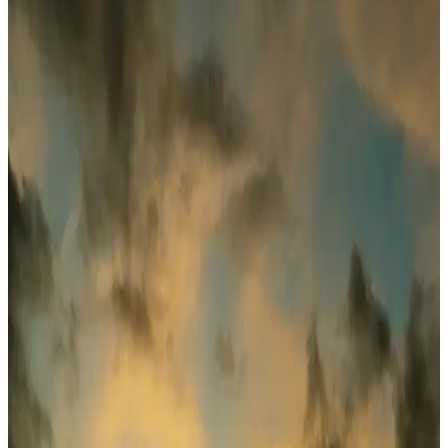
Performansın Şaşırtan Dengesi
2025'in en uygun fiyatlı Deilmi Bluetooth kulaklıklarıyla üstün ses
deneyimi yaşayın. Detayları öğrenin, doğru seçimi yapın!
Lenovo LP5 Kablosuz Bluetooth Kulaklık: Yüksek
Performanslı ve Uygun Fiyatlı Teknoloji Çözümü
Lenovo LP5 kablosuz Bluetooth kulaklık, gelişmiş bağlantı, yüksek
ses kalitesi ve suya dayanıklılığıyla günlük ve spor kullanımına
uygun, uygun fiyatlı bir teknolojik tercih sunar.
JBL Tune 560BT Kablosuz Kulaklık İncelemesi:
Günlük Kullanım İçin Uygun Mu
JBL Tune 560BT, uygun fiyatlı ve uzun pil ömrüyle günlük
kullanım için ideal kablosuz kulaklık. Ses kalitesi ve konforu ile
hareket halinde müzik keyfi sunar.
JBL Tune 510BT Kablosuz Kulaklık: Güçlü Ses,
Uzun Pil ve Uygun Fiyatlı Tasarım
JBL Tune 510BT, güçlü bass, 40 saate varan pil ömrü ve hızlı şarj