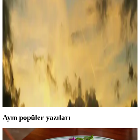
özellikleriyle öne çıkan ekonomik kablosuz kulaklık. Konforlu
tasarımı ve Bluetooth 5.0 teknolojisiyle kolay kullanım sağlar.
JBL Tune 560BT Siyah Kablosuz Kulaklık Yüksek
Ses Kalitesi Uzun Pil Ömrü
JBL Tune 560BT Siyah, kablosuz tasarımı, uzun pil ömrü ve güçlü
ses kalitesi ile günlük kullanım ve seyahatler için ideal bir kulaklık
seçeneği sunar.
Samsung Galaxy Buds 2: Yüksek Performanslı ve
Uygun Fiyatlı Kablosuz Kulaklıklar
Samsung Galaxy Buds 2, uygun fiyatlı ve yüksek performanslı
kablosuz kulaklıklar arasında öne çıkıyor. Aktif gürültü engelleme,
çeşitli renk seçenekleri ve uzun pil ömrüyle günlük ve spor
kullanımına ideal.
Ayın popüler yazıları