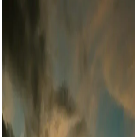
2025'te Migros'ta AirPods Almanın 5 Şaşırtıcı Yolu
Migros'ta 2025'in en güncel AirPods ve kablosuz kulaklık fırsatlarını
yakalayın. Avantajları öğrenin, hemen keşfedin!
JBL Tune 560BT Siyah 2025'te Kablosuz
Kulaklıkta Devrim Yaratan Seçim
JBL Tune 560BT Siyah ile uzun pil ömrü ve konforu keşfedin.
Şimdi detayları öğrenin ve farkı yaşayın!
2025'te Deilmi Bluetooth Kulaklıkları: Fiyat ve
Performansın Şaşırtan Dengesi
2025'in en uygun fiyatlı Deilmi Bluetooth kulaklıklarıyla üstün ses
deneyimi yaşayın. Detayları öğrenin, doğru seçimi yapın!
Lenovo LP5 Kablosuz Bluetooth Kulaklık: Yüksek
Performanslı ve Uygun Fiyatlı Teknoloji Çözümü
Lenovo LP5 kablosuz Bluetooth kulaklık, gelişmiş bağlantı, yüksek
ses kalitesi ve suya dayanıklılığıyla günlük ve spor kullanımına
uygun, uygun fiyatlı bir teknolojik tercih sunar.