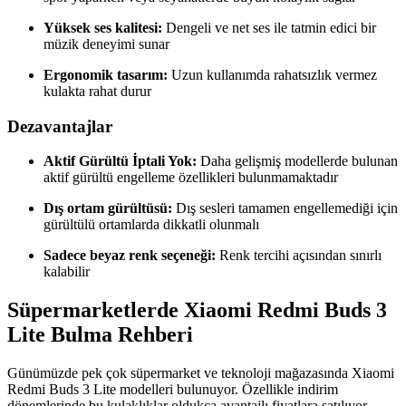
Yüksek ses kalitesi:
Dengeli ve net ses ile tatmin edici bir
müzik deneyimi sunar
Ergonomik tasarım:
Uzun kullanımda rahatsızlık vermez
kulakta rahat durur
Dezavantajlar
Aktif Gürültü İptali Yok:
Daha gelişmiş modellerde bulunan
aktif gürültü engelleme özellikleri bulunmamaktadır
Dış ortam gürültüsü:
Dış sesleri tamamen engellemediği için
gürültülü ortamlarda dikkatli olunmalı
Sadece beyaz renk seçeneği:
Renk tercihi açısından sınırlı
kalabilir
Süpermarketlerde Xiaomi Redmi Buds 3
Lite Bulma Rehberi
Günümüzde pek çok süpermarket ve teknoloji mağazasında Xiaomi
Redmi Buds 3 Lite modelleri bulunuyor. Özellikle indirim
dönemlerinde bu kulaklıklar oldukça avantajlı fiyatlara satılıyor.