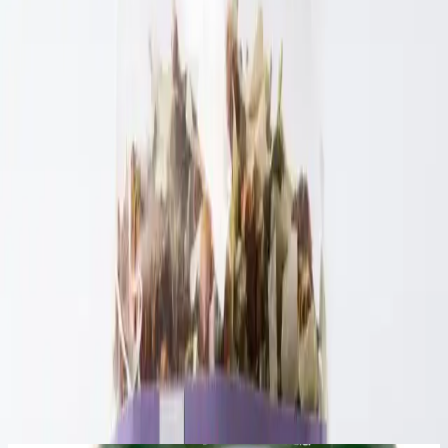
Üreten Anneler Karışık Sebze Kurusu, sağlıklı ve doğal içerikleriyle
öne çıkan, lezzetli ve pratik bir atıştırmalıktır. İçeriğin çeşitliliği ve
doğal yapısı, onu sağlıklı yaşam tarzını benimseyenler için cazip
kılmaktadır. Her ne kadar bazı olumsuz geri bildirimler olsa da,
genel müşteri memnuniyeti yüksek seviyededir. Ürün, doğal ve
katkısız yapısıyla, sağlıklı beslenmeye önem verenler için ideal bir
tercih olarak öne çıkmaktadır.
Paylaş:
f
𝕏
Yorumlar:
Yorum
0
Beğen
Ayın popüler yazıları