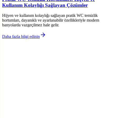
Kullanım Kolaylığı Sağlayan Çözümler
Hijyen ve kullanım kolaylığı sağlayan pratik WC temizlik
hortumları, dayanıklı ve ayarlanabilir özellikleriyle modern
banyolarda vazgeçilmez hale gelir.
Daha fazla bilgi edinin
©
Zevkiro
2026
Site bölümleri
Ana Sayfa
Kategoriler
Etiketler
Yazarlar
Genel sayfalar
Hakkımızda
Kullanım Şartları
Gizlilik Politikası