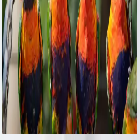
Bozkırlı Çavuşoğlu Tahin: Doğal ve Sağlıklı
Ürünlerle Marketlerde Öne Çıkıyor
Bozkırlı Çavuşoğlu tahin, yüksek kaliteli susam ve doğal üretim
yöntemleriyle sağlıklı beslenmeye uygun, marketlerde sık tercih
edilen organik ve katkısız bir tahin seçeneğidir.
Migros'ta Pratik ve Lezzetli Haşlamalık Mısır
Seçenekleri ve Kullanım İpuçları
Migros'ta satılan haşlamalık mısır, pratik hazırlanabilirliği ve sağlıklı
içeriğiyle öne çıkar. Taze veya dondurulmuş seçenekleriyle çeşitli
yemeklerde ve atıştırmalıklarda kullanılabilir, sofralarınıza lezzet
katmaya devam eder.
Konak Şekerleme ve Tatlı Sektöründe Tüketici
Tercihleri ve Piyasa Analizi
Şekerleme ve tatlı ürünleri, tüketicilerin ilgisini çeken geniş bir
yelpazeye sahiptir. Kalite, hijyen ve doğal içerik ön planda olup,
rekabet ve yenilikçilik sektörde öne çıkmayı sağlar.