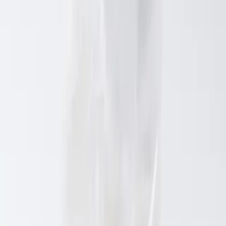
Ürün Özellikleri ve Avantajları
Doğal ve Sağlıklı İçerik:
Ürün, katkı maddesi veya koruyucu
kullanılmadan, tamamen doğal sebzelerden oluşur.
Kullanım Kolaylığı:
Kurutulmuş sebzeler, atıştırmalık olarak
tüketilebileceği gibi, yemeklere lezzet katmak veya salatalarda
kullanmak için de uygundur.
Yüksek Besin Değeri:
Kurutulmuş sebzeler, taze sebzelere
kıyasla daha yoğun besin değerleri sunar böylece günlük
vitamin ve mineral ihtiyacını karşılamaya yardımcı olur.
Çeşitlilik ve Zenginlik:
Birden fazla sebzeyi içermesi
sayesinde, farklı tatlar ve besin öğeleri bir arada bulunur.
Müşteri Geri Bildirimleri ve
Değerlendirmeler
Ürün, genel olarak yüksek bir müşteri memnuniyeti ile karşılaşmıştır.
Kullanıcılar, içeriğin güzel olduğunu ve ürünün doğal yapısından
memnun kaldıklarını belirtmişlerdir. Ancak, bazı geri bildirimlerde
domateslerin biraz sert olduğu ve şiştiği ifade edilmiştir. Ayrıca, iç