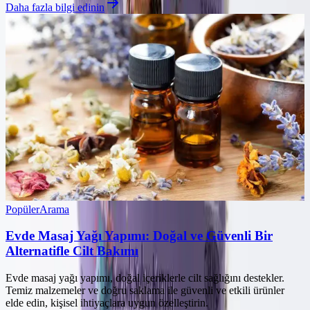
Daha fazla bilgi edinin
Popüler
Arama
Evde Masaj Yağı Yapımı: Doğal ve Güvenli Bir
Alternatifle Cilt Bakımı
Evde masaj yağı yapımı, doğal içeriklerle cilt sağlığını destekler.
Temiz malzemeler ve doğru saklama ile güvenli ve etkili ürünler
elde edin, kişisel ihtiyaçlara uygun özelleştirin.