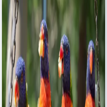
şekillendiriyor.
Kahve Dünyası ve Marketlerdeki Granola
Seçenekleri Sağlıklı Yaşam İçin Uygun Alternatifler
Kahve Dünyası ve marketlerdeki granola ürünleri, doğal içerikleri
ve sağlıklı beslenmeye uygun özellikleriyle öne çıkıyor. Bu
makalede, granola'nın faydaları ve seçim kriterleri detaylandırıldı.
Evde Bulyon Hazırlama Rehberi: Lezzetli ve Doğal
Tarifler
Evde bulyon hazırlamak, doğal ve lezzetli sonuçlar elde etmenizi
sağlar. Malzeme seçimi ve pişirme süresiyle zengin aromalar
yakalayın, sağlıklı ve ekonomik tarifler için ideal bir yöntem.
Ormanlı Pirinci Nedir ve Özellikleriyle Mutfakta
Doğal Bir Seçenek
Ormanlı pirinci, doğal ortamda yetişen aromatik ve sağlıklı bir pirinç
türüdür. Geleneksel tekniklerle hazırlanan bu pirinç, yemeklere
özgün tat ve aroma katar, doğru pişirme teknikleriyle lezzetini ortaya
çıkarır.