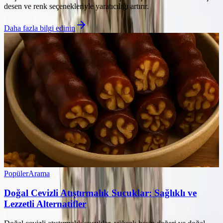
desen ve renk seçenekleriyle yaratıcılığı artırır.
Daha fazla bilgi edinin
Popüler
Arama
Doğal Cevizli Atıştırmalık Sucuklar: Sağlıklı ve
Lezzetli Alternatifler