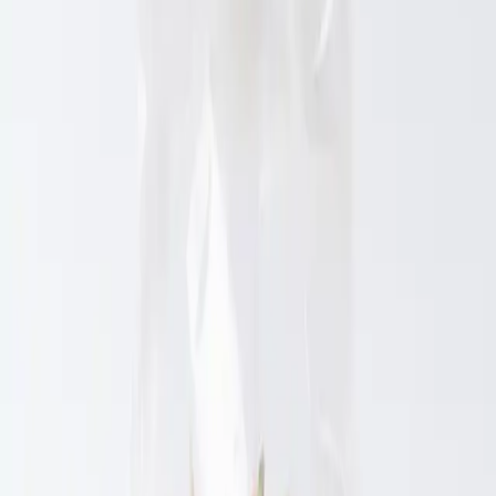
kısmında çürük görülen parçalar da tespit edilmiştir. Bu tür olumsuz
yorumlar, ürünün doğal yapısından kaynaklanmakta olup, kalite
kontrol süreçlerinin geliştirilmesiyle minimize edilebilir.
Ürün Kullanım Alanları ve Tavsiyeleri
Kurusu sebzeler, çeşitli yemeklerde kullanılabilir. Özellikle çorba,
salata ve makarna gibi yemeklere eklenerek, besin değerini artırmak
ve lezzet katmak mümkündür. Ayrıca, atıştırmalık olarak da tercih
edilebilir, özellikle sağlıklı yaşam tarzını benimseyenler için ideal bir
seçenektir.
Satış ve Stok Bilgileri
Bu ürün, kampanya fiyatıyla satışa sunulmuştur. 50 adetten fazla
stok mevcuttur. En fazla 15 adet sipariş verilebilir ve bu limit,
kurumsal siparişler hariç tutulmuştur. Ürün, Trendyol platformu
üzerinden satılmakta olup, satıcılar ürün için çeşitli fiyatlar
belirleyebilir. Ayrıca, ürün 15 gün içinde ücretsiz iade imkanıyla
müşterilere sunulmaktadır.
Sonuç ve Değerlendirme