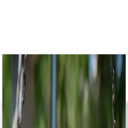
Üreten Anneler markası tarafından sunulan Karışık Sebze Kurusu,
sağlıklı yaşamı benimseyenler ve doğal ürünlere ilgi duyanlar için
ideal bir seçenektir. Bu ürün, Türkiye menşeilidir ve %100 doğal
içeriklerle hazırlanmıştır. Paket içeriğinde, ıspanak, havuç, pırasa,
soğan, domates ve maydanoz gibi çeşitli sebzeler bulunur. Tüm bu
sebzeler, özenle kurutulmuş ve doğal lezzetlerini koruyacak şekilde
paketlenmiştir.
Ayrıca Bakınız
Evde Kolayca Hazırlanabilen Uygun Fiyatlı ve
Sağlıklı Tatlı Tarifleri
Evde bulunan temel malzemelerle hazırlanan ekonomik ve sağlıklı
tatlı tarifleri, farklı malzemelerle besleyici ve pratik çözümler
sunuyor. Tatlı ihtiyacınızı dengeli şekilde karşılayabilirsiniz.
Gıda ve İçecek Markaları: Ürün Çeşitliliği ve
Tüketici Tercihleri Analizi
Gıda ve içecek sektöründeki çeşitli markalar, ürün çeşitliliği ve kalite
standartlarıyla tüketicilerin ihtiyaçlarına cevap veriyor, rekabeti