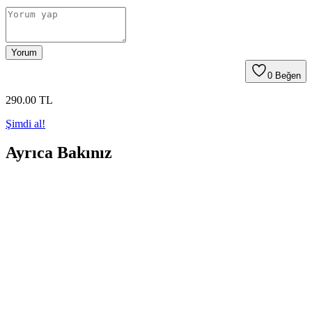
Yorum
0
Beğen
290
.00
TL
Şimdi al!
Ayrıca Bakınız
Elektrikli Sivrisinek Öldürücü Cihazı: Etkili ve
Pratik Sivrisinek Kontrol Çözümü
Bu cihaz, mor ışık ve elektrikle sivrisinekleri etkisiz hale getirir, gece
lambası olarak da kullanılabilir, kolay ve güvenli kullanımıyla iç
mekanlarda tercih edilir.
OVERMAX Konuşan Dans Eden Müzikli Işıklı
Saksı Kaktüs Peluş Oyuncak İnceleme ve Özellikleri