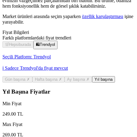
evinizin vazgeçilmez parçalarından biri olabilir. Bu ürünle, odanıza
hem fonksiyonellik hem de görsel şıklık katabilirsiniz.
Market ürünleri arasında seçim yaparken
özellik karşılaştırması
işine
yarayabilir.
Fiyat Bilgileri
Farklı platformlardaki fiyat trendleri
🛒
Hepsiburada
🛍️
Trendyol
Seçili Platform:
Trendyol
ℹ️ Sadece Trendyol'da fiyat mevcut
Gün başına
✗
Hafta başına
✗
Ay başına
✗
Yıl başına
Yıl Başına Fiyatlar
Min Fiyat
249.00
TL
Max Fiyat
269.00
TL