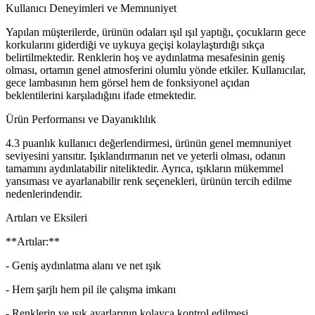
Kullanıcı Deneyimleri ve Memnuniyet
Yapılan müşterilerde, ürünün odaları ışıl ışıl yaptığı, çocukların gece
korkularını giderdiği ve uykuya geçişi kolaylaştırdığı sıkça
belirtilmektedir. Renklerin hoş ve aydınlatma mesafesinin geniş
olması, ortamın genel atmosferini olumlu yönde etkiler. Kullanıcılar,
gece lambasının hem görsel hem de fonksiyonel açıdan
beklentilerini karşıladığını ifade etmektedir.
Ürün Performansı ve Dayanıklılık
4.3 puanlık kullanıcı değerlendirmesi, ürünün genel memnuniyet
seviyesini yansıtır. Işıklandırmanın net ve yeterli olması, odanın
tamamını aydınlatabilir niteliktedir. Ayrıca, ışıkların mükemmel
yansıması ve ayarlanabilir renk seçenekleri, ürünün tercih edilme
nedenlerindendir.
Artıları ve Eksileri
**Artılar:**
- Geniş aydınlatma alanı ve net ışık
- Hem şarjlı hem pil ile çalışma imkanı
- Renklerin ve ışık ayarlarının kolayca kontrol edilmesi