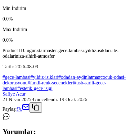
Min İndirim
0.0
%
Max İndirim
0.0
%
Product ID:
ugur-starmaster-gece-lambasi-yildiz-isiklari-ile-
odalariniza-sihirli-atmosfer
Tarih:
2026-08-09
#
gece-lambasi
#
yildiz-isiklari
#
odadan-aydinlatma
#
cocuk-odasi-
dekorasyonu
#
farkli-renk-secenekleri
#
usb-sarjli-gece-
lambasi
#
estetik-gece-isigi
Safiye Acar
21 Nisan 2025
·
Güncellendi:
19 Ocak 2026
Paylaş:
f
𝕏
Yorumlar: