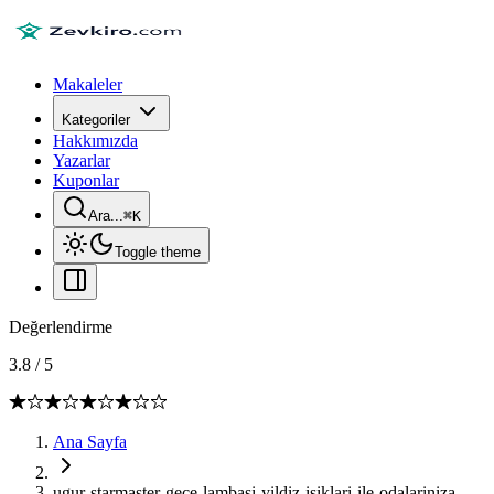
Makaleler
Kategoriler
Hakkımızda
Yazarlar
Kuponlar
Ara...
⌘
K
Toggle theme
Değerlendirme
3.8
/
5
Ana Sayfa
ugur-starmaster-gece-lambasi-yildiz-isiklari-ile-odalariniza-