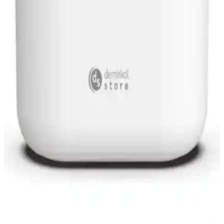
İki ultrasonik hava nemlendirici olan Luvroshe YEN TYPE-C ve
Obrax 300 ml ürünlerini detaylı karşılaştırıyoruz, özellikleri,
avantajları ve kullanıcı deneyimleriyle en uygun seçimi yapmanıza
yardımcı oluyoruz.
Genel Markalar Sinek Öldürücü: Mor Işık İç
Mekan, 6W, 220V Prizli Ev Kullanımı
Genel Markalar'ın iç mekanda kullanılan sivrisinek öldürücü cihazı,
220V prizden çalışır, yaklaşık 6W tüketir ve mor floresan ışıkları
sivrisinekleri cezbetip elektrik ağıyla etkisiz hale getirir. Küçük
boyutuyle alanları kolayca kaplar ve gece lambası görevi görür.
Kompakt tasarımı evde veya ofiste rahat konumlandırılabilir;
güvenlik notu tehlikeli değildir, iç mekanda güvenli kullanım için
tasarlanmıştır.
Ezere X6 ve Robeve 400 ml Hava Nemlendiricilerin
Karşılaştırması ve Seçim Rehberi
Ezere X6 ve Robeve hava nemlendiricileri karşılaştırmasıyla,
kapasiteleri, özellikleri ve kullanıcı yorumlarıyla en uygun seçeneği
belirleyin.