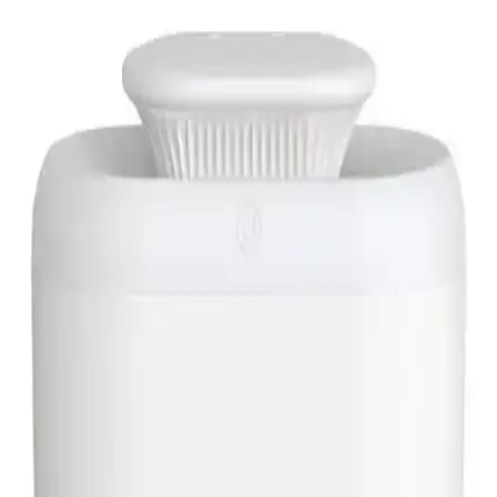
Çocuklar için tasarlanmış, konuşan, dans eden ve ışıklı özellikleriyle
öne çıkan peluş kaktüs oyuncak, gelişime katkı sağlar ve odalara
renk katar.
Hava Nemlendirici Karşılaştırması: Buyfun ve
Robeve Modellerinin Özellikleri ve Kullanıcı
Yorumları
Buyfun 500 ml USB nemlendirici ve Robeve 300 ml ultrasonik
hava nemlendiricisinin özellikleri, kullanıcı yorumları ve performans
karşılaştırmasıyla en uygun seçimi yapın.
Cevval H2O ve Demirkol LED Işıklı Mini Ortam
Hava Nemlendiricileri Karşılaştırması
İki farklı hava nemlendirici cihazını su kapasitesi, buhar performansı
ve ek özellikleriyle karşılaştırıyoruz. Kullanıcı yorumlarıyla
desteklenen bu analiz, ihtiyaçlarınıza en uygun cihazı seçmenize
yardımcı olur.
Hava Nemlendirici Karşılaştırması: Luvroshe YEN
TYPE-C ve Obrax 300 ml Ürünleri İncelemesi