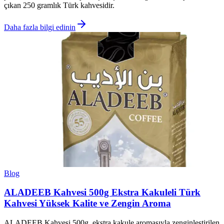
çıkan 250 gramlık Türk kahvesidir.
Daha fazla bilgi edinin
Blog
ALADEEB Kahvesi 500g Ekstra Kakuleli Türk
Kahvesi Yüksek Kalite ve Zengin Aroma
ALADEEB Kahvesi 500g, ekstra kakule aromasıyla zenginleştirilen