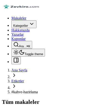
Makaleler
Kategoriler
Hakkımızda
Yazarlar
Kuponlar
Ara...
⌘
K
Toggle theme
Ana Sayfa
Etiketler
#
kahve-hazirlama
Tüm makaleler