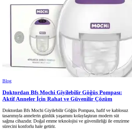
Blog
Doktordan Bfs Mochi Giyilebilir Göğüs Pompası:
Aktif Anneler İçin Rahat ve Güvenilir Çözüm
Doktordan Bfs Mochi Giyilebilir Göğüs Pompası, hafif ve kablosuz
tasarımıyla annelerin günlük yaşamını kolaylaştıran modern süt
sağma cihazıdır. Doğal emme teknolojisi ve güvenilirliği ile emzirme
sürecini konforlu hale getirir.