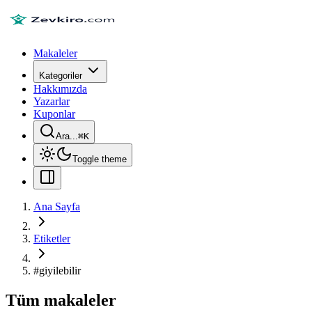
Makaleler
Kategoriler
Hakkımızda
Yazarlar
Kuponlar
Ara...
⌘
K
Toggle theme
Ana Sayfa
Etiketler
#
giyilebilir
Tüm makaleler